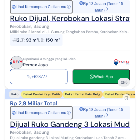
Rp 13 Jutaan (Tenor 15
Lihat Kemampuan Cicilan-mu
ⓘ
Rp
Tahun)
Ruko Dijual, Kerobokan Lokasi Strateg
Kerobokan, Badung
Miliki ruko 2 lantai di Jl. Gunung Tangkuban Perahu, Kerobokan Kelod,
kawasan yang berkembang pesat dengan akses mudah ke
2
LT
:
93 m²
LB
:
150 m²
berbagai fasilitas umum d...
Diperbarui 3 minggu yang lalu oleh
Remax Jaya
+628777...
WhatsApp
3
Dekat Pantai Kayu Putih
Dekat Pantai Batu Belig
Dekat Pantai Berawa
Ruko
Rp 2,9 Miliar Total
Rp 18 Jutaan (Tenor 15
Lihat Kemampuan Cicilan-mu
ⓘ
Rp
Tahun)
Dijual Ruko Gandeng 3 Lokasi Mudin
Kerobokan, Badung
Dijual ruko gandeng 3 Lokasi Muding Kerobokan Luas Tanah 2 are