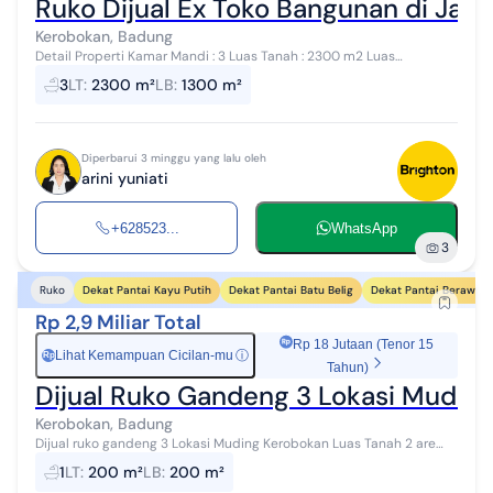
Ruko Dijual Ex Toko Bangunan di Jal
Kerobokan, Badung
Detail Properti Kamar Mandi : 3 Luas Tanah : 2300 m2 Luas
Bangunan : 1300 m2 Lokasi Bali, Badung, Kerobokan Listrik 7700 Watt
3
LT
:
2300 m²
LB
:
1300 m²
Sertifikat SHM Lok...
Diperbarui 3 minggu yang lalu oleh
arini yuniati
+628523...
WhatsApp
3
Dekat Pantai Kayu Putih
Dekat Pantai Batu Belig
Dekat Pantai Berawa
Ruko
Rp 2,9 Miliar Total
Rp 18 Jutaan (Tenor 15
Lihat Kemampuan Cicilan-mu
ⓘ
Rp
Tahun)
Dijual Ruko Gandeng 3 Lokasi Mudin
Kerobokan, Badung
Dijual ruko gandeng 3 Lokasi Muding Kerobokan Luas Tanah 2 are
SHM IMB lengkap Air sumur bor Listrik 10500 watt Akses jalan 12
1
LT
:
200 m²
LB
:
200 m²
meter Cocok un...