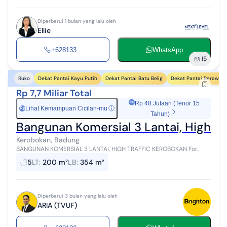
Diperbarui 1 bulan yang lalu oleh
Ellie
+628133...
WhatsApp
15
Dekat Pantai Kayu Putih
Dekat Pantai Batu Belig
Dekat Pantai Berawa
Ruko
Rp 7,7 Miliar Total
Rp 48 Jutaan (Tenor 15
Lihat Kemampuan Cicilan-mu
ⓘ
Rp
Tahun)
Bangunan Komersial 3 Lantai, High Tr
Kerobokan, Badung
BANGUNAN KOMERSIAL 3 LANTAI, HIGH TRAFFIC KEROBOKAN For
Rent (Long Leasehold) or sell , Salon bangunan 3 Lantai, Jalan Raya
5
LT
:
200 m²
LB
:
354 m²
Kerobokan, high traffi...
Diperbarui 3 bulan yang lalu oleh
ARIA (TVUF)