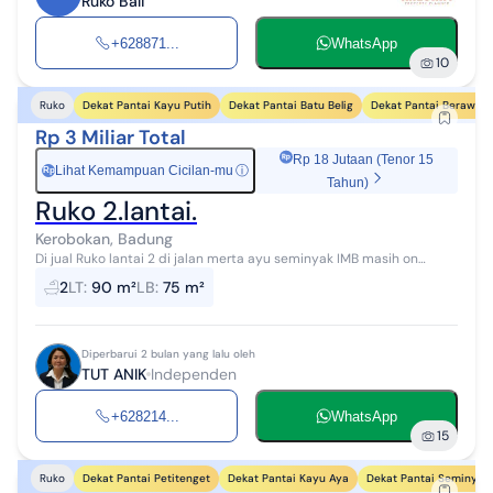
Ruko Bali
+628871...
WhatsApp
10
Dekat Pantai Kayu Putih
Dekat Pantai Batu Belig
Dekat Pantai Berawa
Ruko
Rp 3 Miliar Total
Rp 18 Jutaan (Tenor 15
Lihat Kemampuan Cicilan-mu
ⓘ
Rp
Tahun)
Ruko 2.lantai.
Kerobokan, Badung
Di jual Ruko lantai 2 di jalan merta ayu seminyak IMB masih on
proses Ada 4 blok dengan masing2 lantai ukuran 5m x 15m dan ada
2
LT
:
90 m²
LB
:
75 m²
toilet di lantai 1...
Diperbarui 2 bulan yang lalu oleh
TUT ANIK
Independen
+628214...
WhatsApp
15
Dekat Pantai Petitenget
Dekat Pantai Kayu Aya
Dekat Pantai Seminyak
Ruko