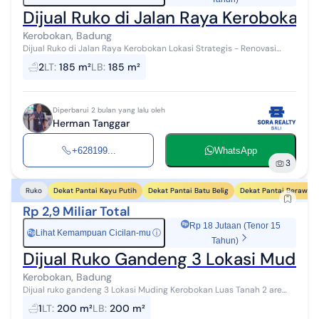
Dijual Ruko di Jalan Raya Kerobokan L
Kerobokan, Badung
Dijual Ruko di Jalan Raya Kerobokan Lokasi Strategis - Renovasi
Total apakah anda sedang mencari tempat usaha yang strategis di
2
LT
:
185 m²
LB
:
185 m²
kawasan jalan raya ...
Diperbarui 2 bulan yang lalu oleh
Herman Tanggar
+628199...
WhatsApp
3
Dekat Pantai Kayu Putih
Dekat Pantai Batu Belig
Dekat Pantai Berawa
Ruko
Rp 2,9 Miliar Total
Rp 18 Jutaan (Tenor 15
Lihat Kemampuan Cicilan-mu
ⓘ
Rp
Tahun)
Dijual Ruko Gandeng 3 Lokasi Mudin
Kerobokan, Badung
Dijual ruko gandeng 3 Lokasi Muding Kerobokan Luas Tanah 2 are
SHM IMB lengkap Air sumur bor Listrik 10500 watt Akses jalan 12
1
LT
:
200 m²
LB
:
200 m²
meter Cocok un...