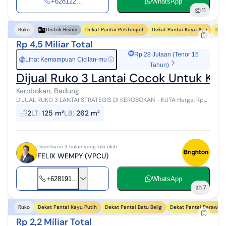
+628122...
WhatsApp
11
Dekat Pantai Petitenget
Dekat Pantai Kayu Aya
Deka
Ruko
Distrik Bisnis
Rp 4,5 Miliar Total
Rp 28 Jutaan (Tenor 15
Lihat Kemampuan Cicilan-mu
ⓘ
Rp
Tahun)
Dijual Ruko 3 Lantai Cocok Untuk Kan
Kerobokan, Badung
DIJUAL RUKO 3 LANTAI STRATEGIS DI KEROBOKAN - KUTA Harga: Rp
4,5 Miliar (NEGO) Kesempatan langka memiliki ruko 3 lantai dengan
2
LT
:
125 m²
LB
:
262 m²
lokasi super strate...
Diperbarui 3 bulan yang lalu oleh
FELIX WEMPY (VPCU)
+628191...
WhatsApp
7
Dekat Pantai Kayu Putih
Dekat Pantai Batu Belig
Dekat Pantai Berawa
Ruko
Rp 2,2 Miliar Total