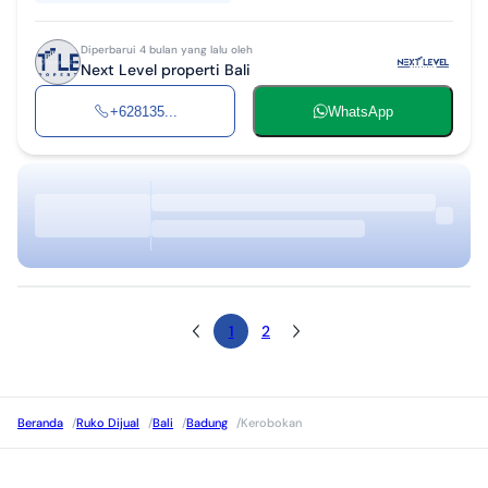
Diperbarui 4 bulan yang lalu oleh
Next Level properti Bali
+628135...
WhatsApp
1
2
Beranda
/
Ruko Dijual
/
Bali
/
Badung
/
Kerobokan