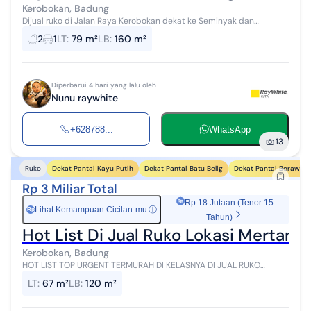
Kerobokan, Badung
Dijual ruko di Jalan Raya Kerobokan dekat ke Seminyak dan
Petitenget Detail: Luas tanah: 79m2 Luas bangunan: 160m2
2
1
LT
:
79 m²
LB
:
160 m²
Bangunan 2 lantai (penggunaan ...
Diperbarui 4 hari yang lalu oleh
Nunu raywhite
+628788...
WhatsApp
13
Dekat Pantai Kayu Putih
Dekat Pantai Batu Belig
Dekat Pantai Berawa
Ruko
Rp 3 Miliar Total
Rp 18 Jutaan (Tenor 15
Lihat Kemampuan Cicilan-mu
ⓘ
Rp
Tahun)
Hot List Di Jual Ruko Lokasi Mertan
Kerobokan, Badung
HOT LIST TOP URGENT TERMURAH DI KELASNYA DI JUAL RUKO
LOKASI MERTANADI KEROBOKAN KUTA UTARA DEKAT SEMINYAK Luas
LT
:
67 m²
LB
:
120 m²
tanah 67M² Luas bangunan 120M�...