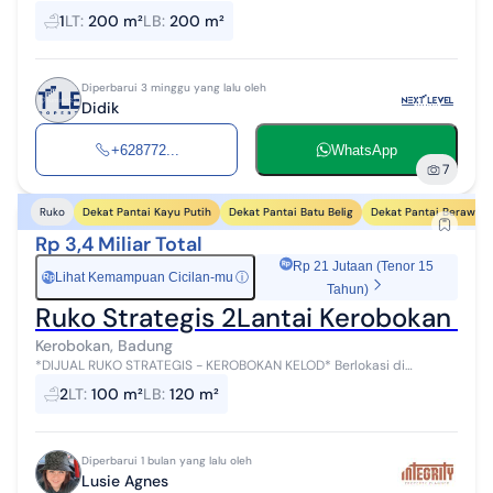
SHM IMB lengkap Air sumur bor Listrik 10500 watt Akses jalan 12
1
LT
:
200 m²
LB
:
200 m²
meter Cocok un...
Diperbarui 3 minggu yang lalu oleh
Didik
+628772...
WhatsApp
7
Dekat Pantai Kayu Putih
Dekat Pantai Batu Belig
Dekat Pantai Berawa
Ruko
Rp 3,4 Miliar Total
Rp 21 Jutaan (Tenor 15
Lihat Kemampuan Cicilan-mu
ⓘ
Rp
Tahun)
Ruko Strategis 2Lantai Kerobokan Kel
Kerobokan, Badung
*DIJUAL RUKO STRATEGIS - KEROBOKAN KELOD* Berlokasi di
Kerobokan Kelod, Kecamatan Kuta Utara, ruko ini sangat cocok
2
LT
:
100 m²
LB
:
120 m²
untuk investasi maupun berbaga...
Diperbarui 1 bulan yang lalu oleh
Lusie Agnes