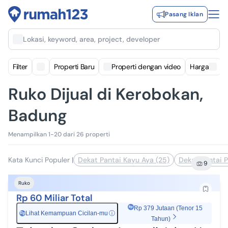
Pasang Iklan
Lokasi, keyword, area, project, developer
Filter
Properti Baru
Properti dengan video
Harga
Ruko Dijual di Kerobokan,
Badung
Menampilkan 1-20 dari 26 properti
Kata Kunci Populer
|
Dekat Pantai Kayu Aya (25)
Dekat Pantai P
9
Ruko
Rp 60 Miliar Total
Rp 379 Jutaan (Tenor 15
Lihat Kemampuan Cicilan-mu
ⓘ
Rp
Tahun)