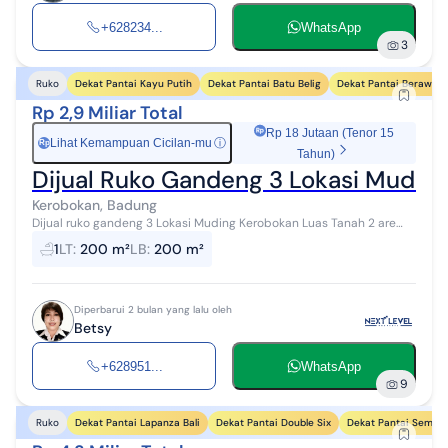
+628234...
WhatsApp
3
Dekat Pantai Kayu Putih
Dekat Pantai Batu Belig
Dekat Pantai Berawa
Ruko
Rp 2,9 Miliar Total
Rp 18 Jutaan (Tenor 15
Lihat Kemampuan Cicilan-mu
ⓘ
Rp
Tahun)
Dijual Ruko Gandeng 3 Lokasi Mudin
Kerobokan, Badung
Dijual ruko gandeng 3 Lokasi Muding Kerobokan Luas Tanah 2 are
SHM IMB lengkap Air sumur bor Listrik 10500 watt Akses jalan 12
1
LT
:
200 m²
LB
:
200 m²
meter Cocok un...
Diperbarui 2 bulan yang lalu oleh
Betsy
+628951...
WhatsApp
9
Dekat Pantai Lapanza Bali
Dekat Pantai Double Six
Dekat Pantai Semin
Ruko