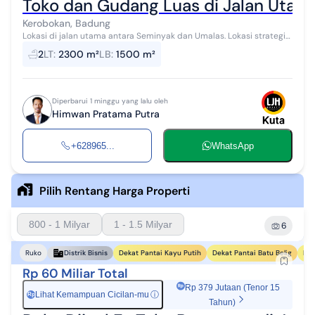
Toko dan Gudang Luas di Jalan Uta
Kerobokan, Badung
Lokasi di jalan utama antara Seminyak dan Umalas. Lokasi strategis
di jalan utama yang ramai Berupa bangunan rangka baja untuk toko,
2
LT
:
2300 m²
LB
:
1500 m²
gudang dan tem...
Diperbarui 1 minggu yang lalu oleh
Himwan Pratama Putra
+628965...
WhatsApp
Pilih Rentang Harga Properti
800 - 1 Milyar
1 - 1.5 Milyar
6
Dekat Pantai Kayu Putih
Dekat Pantai Batu Belig
Dek
Ruko
Distrik Bisnis
Rp 60 Miliar Total
Rp 379 Jutaan (Tenor 15
Lihat Kemampuan Cicilan-mu
ⓘ
Rp
Tahun)