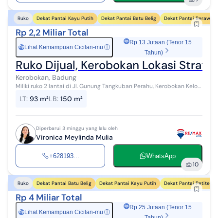
Dekat Pantai Kayu Putih
Dekat Pantai Batu Belig
Dekat Pantai Berawa
Ruko
Rp 2,2 Miliar Total
Rp 13 Jutaan (Tenor 15
Lihat Kemampuan Cicilan-mu
ⓘ
Rp
Tahun)
Ruko Dijual, Kerobokan Lokasi Strateg
Kerobokan, Badung
Miliki ruko 2 lantai di Jl. Gunung Tangkuban Perahu, Kerobokan Kelod,
kawasan yang berkembang pesat dengan akses mudah ke
LT
:
93 m²
LB
:
150 m²
berbagai fasilitas umum d...
Diperbarui 3 minggu yang lalu oleh
Vironica Meylinda Mulia
+628193...
WhatsApp
10
Dekat Pantai Batu Belig
Dekat Pantai Kayu Putih
Dekat Pantai Petitenge
Ruko
Rp 4 Miliar Total
Rp 25 Jutaan (Tenor 15
Lihat Kemampuan Cicilan-mu
ⓘ
Rp
Tahun)