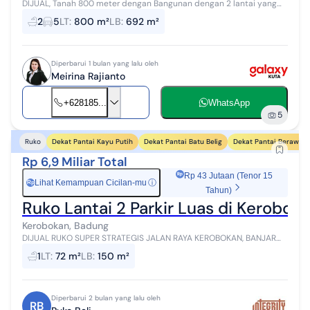
DIJUAL, Tanah 800 meter dengan Bangunan dengan 2 lantai yang
dulu pernah di gunakan untuk, Showroom, Gudang, dan Kantor di
2
5
LT
:
800 m²
LB
:
692 m²
Jalan Merta Sari, Kerobo...
Diperbarui 1 bulan yang lalu oleh
Meirina Rajianto
+628185...
WhatsApp
5
Dekat Pantai Kayu Putih
Dekat Pantai Batu Belig
Dekat Pantai Berawa
Ruko
Rp 6,9 Miliar Total
Rp 43 Jutaan (Tenor 15
Lihat Kemampuan Cicilan-mu
ⓘ
Rp
Tahun)
Ruko Lantai 2 Parkir Luas di Kerobo
Kerobokan, Badung
DIJUAL RUKO SUPER STRATEGIS JALAN RAYA KEROBOKAN, BANJAR
TAMAN SEMINYAK KEROBOKAN KLOD BADUNG, BALI DIJUAL Rp. 6.9 M
1
LT
:
72 m²
LB
:
150 m²
- bisa nego. LT : 72 ...
Diperbarui 2 bulan yang lalu oleh
RB