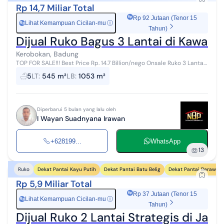
Rp 14,7 Miliar Total
Rp 92 Jutaan (Tenor 15
Lihat Kemampuan Cicilan-mu
ⓘ
Rp
Tahun)
Dijual Ruko Bagus 3 Lantai di Kawas
Kerobokan, Badung
TOP FOR SALE!!! Best Price Rp. 14.7 Billion/nego Onsale Ruko 3 Lantai
Berlokasi di Jl. Gunung Tangkuban Perahu, Kerobokan Kelod, Kuta
5
LT
:
545 m²
LB
:
1053 m²
Utara, Badu...
Diperbarui 5 bulan yang lalu oleh
I Wayan Suadnyana Irawan
+628199...
WhatsApp
13
Dekat Pantai Kayu Putih
Dekat Pantai Batu Belig
Dekat Pantai Berawa
Ruko
Rp 5,9 Miliar Total
Rp 37 Jutaan (Tenor 15
Lihat Kemampuan Cicilan-mu
ⓘ
Rp
Tahun)
Dijual Ruko 2 Lantai Strategis di Jal