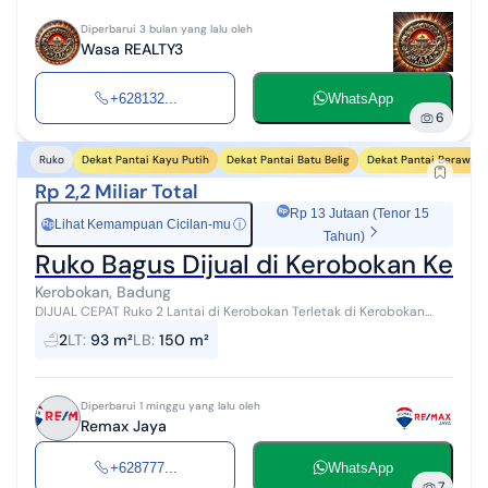
Diperbarui 3 bulan yang lalu oleh
Wasa REALTY3
+628132...
WhatsApp
6
Dekat Pantai Kayu Putih
Dekat Pantai Batu Belig
Dekat Pantai Berawa
Ruko
Rp 2,2 Miliar Total
Rp 13 Jutaan (Tenor 15
Lihat Kemampuan Cicilan-mu
ⓘ
Rp
Tahun)
Ruko Bagus Dijual di Kerobokan Kelod
Kerobokan, Badung
DIJUAL CEPAT Ruko 2 Lantai di Kerobokan Terletak di Kerobokan
Kelod, Kecamatan Kuta Utara, Kabupaten Badung. Spesifikasi Luas
2
LT
:
93 m²
LB
:
150 m²
Tanah: 93 m² Luas...
Diperbarui 1 minggu yang lalu oleh
Remax Jaya
+628777...
WhatsApp
7