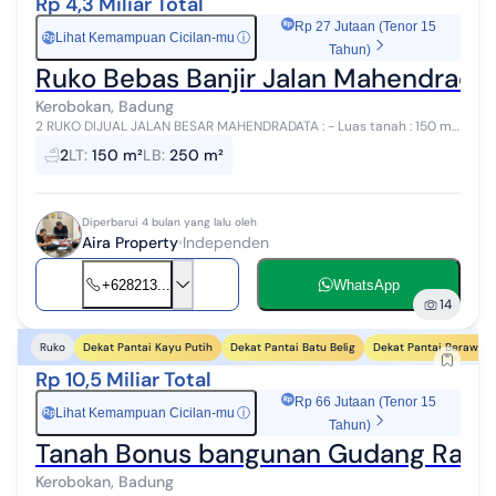
Rp 4,3 Miliar Total
Rp 27 Jutaan (Tenor 15
Lihat Kemampuan Cicilan-mu
ⓘ
Rp
Tahun)
Ruko Bebas Banjir Jalan Mahendradat
Kerobokan, Badung
2 RUKO DIJUAL JALAN BESAR MAHENDRADATA : - Luas tanah : 150 m2
- ⁠Luas bangunan: 250m2 - ⁠Lantai : 2 - ⁠Air : sumur bor - ⁠Listrik : 7.700
2
LT
:
150 m²
LB
:
250 m²
...
Diperbarui 4 bulan yang lalu oleh
Aira Property
Independen
+628213...
WhatsApp
14
Dekat Pantai Kayu Putih
Dekat Pantai Batu Belig
Dekat Pantai Berawa
Ruko
Rp 10,5 Miliar Total
Rp 66 Jutaan (Tenor 15
Lihat Kemampuan Cicilan-mu
ⓘ
Rp
Tahun)
Tanah Bonus bangunan Gudang Raya M
Kerobokan, Badung