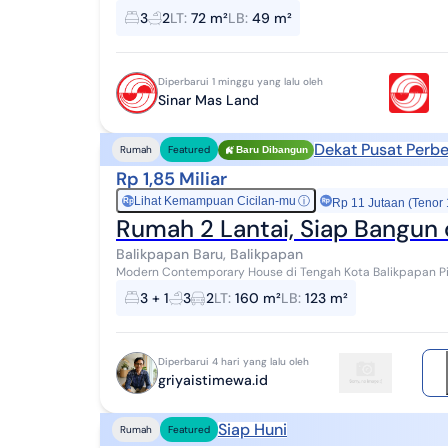
Sinarmas Land Luas tanah 72 m2 Luas bangu...
3
2
LT
:
72 m²
LB
:
49 m²
Diperbarui 1 minggu yang lalu oleh
Sinar Mas Land
Dekat Pusat Perbe
Rumah
Featured
Baru Dibangun
Rp 1,85 Miliar
Lihat Kemampuan Cicilan-mu
ⓘ
Rp
Rp 11 Jutaan (Tenor
Rumah 2 Lantai, Siap Bangun 
Balikpapan Baru, Balikpapan
Modern Contemporary House di Tengah Kota Balikpapan Pilihan Type Bangunan : 1. Type 123 : 1,85 Milyar 2.
Type 123 + Private Pool : 2.05 Milyar Sp...
3 + 1
3
2
LT
:
160 m²
LB
:
123 m²
Diperbarui 4 hari yang lalu oleh
griyaistimewa.id
Siap Huni
Rumah
Featured