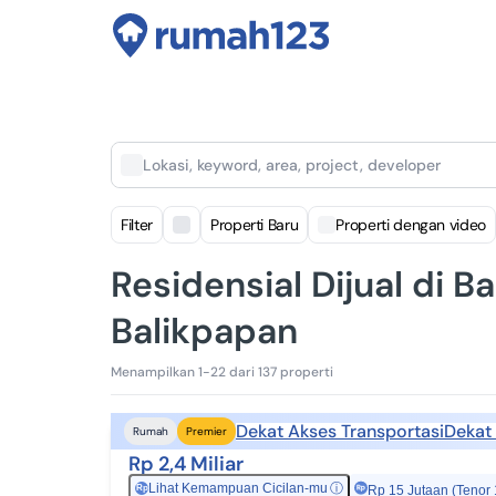
Lokasi, keyword, area, project, developer
Filter
Properti Baru
Properti dengan video
Residensial Dijual di B
Balikpapan
Menampilkan 1-22 dari 137 properti
Dekat Akses Transportasi
Dekat 
Rumah
Premier
Rp 2,4 Miliar
Lihat Kemampuan Cicilan-mu
ⓘ
Rp
Rp 15 Jutaan (Tenor