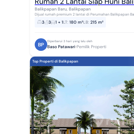
Rumah 2 Lantai Siap Huni Bal
Balikpapan Baru, Balikpapan
Dijual rumah premium 2 lantai di Perumahan Balikpapan Baru
kawasan hunian favorit dengan lingkungan yang...
3
3
1 + 1
LT
:
180 m²
LB
:
215 m²
Diperbarui 3 hari yang lalu oleh
BP
Baso Patawari
Pemilik Properti
Top Properti di Balikpapan