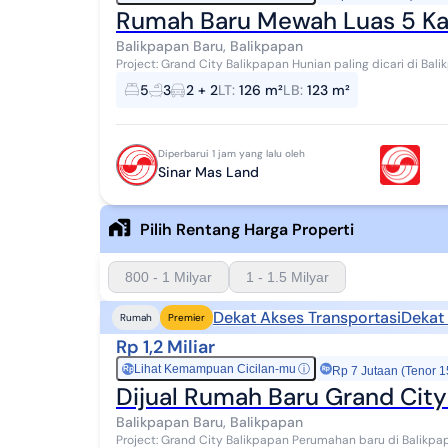
Rumah Baru Mewah Luas 5 Kam
Balikpapan Baru, Balikpapan
Project: Grand City Balikpapan Hunian paling dicari di Balikpapan, dekat dengan IKN! By developer ternama
Sinarmas Land Luas tanah 126 m2 Luas ba...
5
3
2 + 2
LT
:
126 m²
LB
:
123 m²
Diperbarui 1 jam yang lalu oleh
Sinar Mas Land
Pilih Rentang Harga Properti
800 - 1 Milyar
1 - 1.5 Milyar
Dekat Akses Transportasi
Dekat 
Rumah
Premier
Rp 1,2 Miliar
Lihat Kemampuan Cicilan-mu
ⓘ
Rp
Rp 7 Jutaan (Tenor 1
Dijual Rumah Baru Grand City
Balikpapan Baru, Balikpapan
Project: Grand City Balikpapan Perumahan baru di Balikpapan Cluster Hayfield Prime By developer ternama