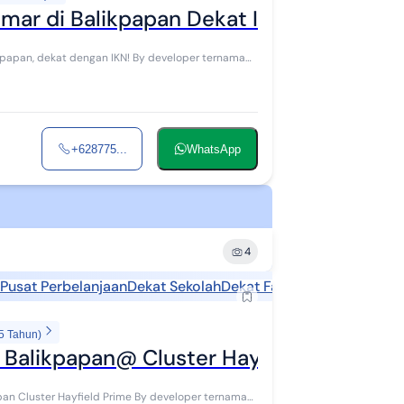
ar di Balikpapan Dekat Ikn Fasilitas S
+628775...
WhatsApp
4
Pusat Perbelanjaan
Dekat Sekolah
Dekat Fasilitas Kesehatan
5 Tahun)
 Balikpapan@ Cluster Hayfield Prime 2 