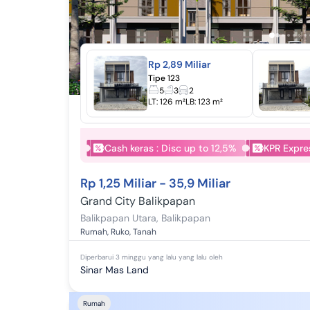
Rp 2,89 Miliar
Tipe 123
5
3
2
LT:
126 m²
LB:
123 m²
Cash keras : Disc up to 12,5%
KPR Expre
Rp 1,25 Miliar - 35,9 Miliar
Grand City Balikpapan
Balikpapan Utara
,
Balikpapan
Rumah, Ruko, Tanah
Diperbarui
3 minggu yang lalu
yang lalu oleh
Sinar Mas Land
Rumah