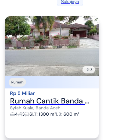
Sukajaya
3
Rumah
Rp 5 Miliar
Rumah Cantik Banda Aceh Pinggir Jalan Besar Cocok Untuk Usaha Cafe Klinik
Syiah Kuala, Banda Aceh
4
3
6
LT
:
1300 m²
LB
:
600 m²