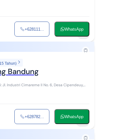
+628111...
WhatsApp
4
 15 Tahun)
ang Bandung
+628782...
WhatsApp
13