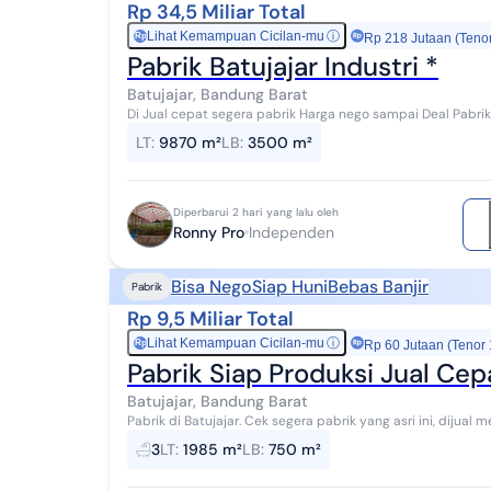
Rp 34,5 Miliar Total
Lihat Kemampuan Cicilan-mu
ⓘ
Rp
Rp 218 Jutaan (Teno
Pabrik Batujajar Industri *
Batujajar, Bandung Barat
Di Jual cepat segera pabrik Harga nego sampai Deal Pabrik Cimareme kawasan industri Akses Container 40
feet / 24 jam Dekat exit tol padalarang Exi...
LT
:
9870 m²
LB
:
3500 m²
Diperbarui 2 hari yang lalu oleh
Ronny Pro
Independen
Bisa Nego
Siap Huni
Bebas Banjir
Pabrik
Rp 9,5 Miliar Total
Lihat Kemampuan Cicilan-mu
ⓘ
Rp
Rp 60 Jutaan (Tenor
Pabrik Siap Produksi Jual Cepa
Batujajar, Bandung Barat
Pabrik di Batujajar. Cek segera pabrik yang asri ini, dijual menawarkan lingkungan fasilitas yang lengkap,
cocok untuk Anda yang menginginkan hun...
3
LT
:
1985 m²
LB
:
750 m²