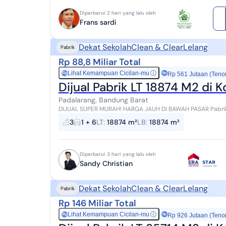
Diperbarui 2 hari yang lalu oleh
Frans sardi
Dekat Sekolah
Clean & Clear
Lelang
Pabrik
Rp 88,8 Miliar Total
Lihat Kemampuan Cicilan-mu
ⓘ
Rp
Rp 561 Jutaan (Teno
Dijual Pabrik LT 18874 M2 di
Padalarang, Bandung Barat
DIJUAL SUPER MURAH! HARGA JAUH DI BAWAH PASAR Pabrik 
Padalarang Bandung Barat CASH ONLY - Aset Lelang - L...
3
1 + 6
LT
:
18874 m²
LB
:
18874 m²
Diperbarui 3 hari yang lalu oleh
Sandy Christian
Dekat Sekolah
Clean & Clear
Lelang
Pabrik
Rp 146 Miliar Total
Lihat Kemampuan Cicilan-mu
ⓘ
Rp
Rp 926 Jutaan (Teno