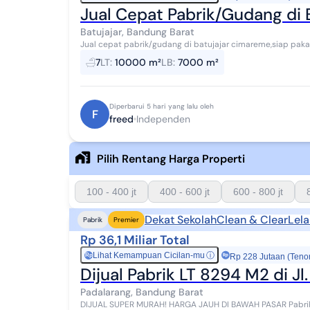
Jual Cepat Pabrik/Gudang di
Batujajar, Bandung Barat
Jual cepat pabrik/gudang di batujajar cimareme,siap pakai,
tronton,dekat tol
7
LT
:
10000 m²
LB
:
7000 m²
Diperbarui 5 hari yang lalu oleh
F
freed
Independen
Pilih Rentang Harga Properti
100 - 400 jt
400 - 600 jt
600 - 800 jt
Dekat Sekolah
Clean & Clear
Lel
Pabrik
Premier
Rp 36,1 Miliar Total
Lihat Kemampuan Cicilan-mu
ⓘ
Rp
Rp 228 Jutaan (Teno
Dijual Pabrik LT 8294 M2 di J
Padalarang, Bandung Barat
DIJUAL SUPER MURAH! HARGA JAUH DI BAWAH PASAR Pabrik L