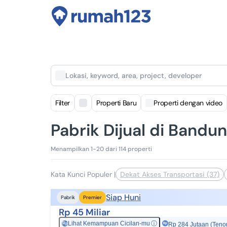
Lokasi, keyword, area, project, developer
Filter
Properti Baru
Properti dengan video
Pabrik Dijual di Bandu
Menampilkan 1-20 dari 114 properti
Kata Kunci Populer
|
Dekat Akses Transportasi (37)
Siap Huni
Pabrik
Premier
Rp 45 Miliar
Lihat Kemampuan Cicilan-mu
ⓘ
Rp
Rp 284 Jutaan (Teno