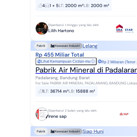
CASH ONLY - Aset Lelang - Lelang Negara: ...
4
1 + 5
LT
:
2000 m²
LB
:
2000 m²
Diperbarui 1 minggu yang lalu oleh
Lilih Hartono
Lelang
Pabrik
Kawasan Industri
Rp 455 Miliar Total
Lihat Kemampuan Cicilan-mu
ⓘ
Rp
Rp 2 Miliaran (Tenor
Pabrik Air Mineral di Padalar
Padalarang, Bandung Barat
For Sale PABRIK AIR MINERAL PADALARANG, BANDUNG Lokasi: Jl. Industri Cimareme II No. 6, Desa Cipendeuy,
Kec. Padalarang, Kab. Bandung Barat Luas ...
1
LT
:
36714 m²
LB
:
15888 m²
Diperbarui 2 bulan yang lalu oleh
Irene sap
Siap Huni
Pabrik
Kawasan Industri