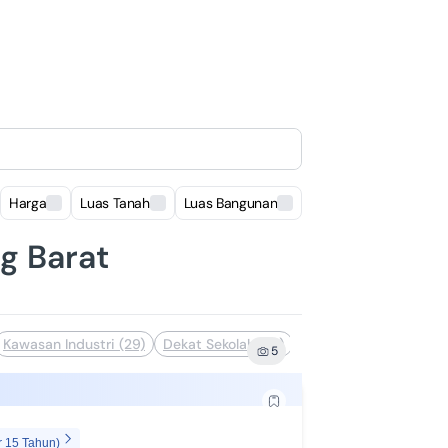
Harga
Luas Tanah
Luas Bangunan
Lokasi
ng Barat
Kawasan Industri (29)
Dekat Sekolah (27)
Siap Huni (25)
Lelan
5
r 15 Tahun)