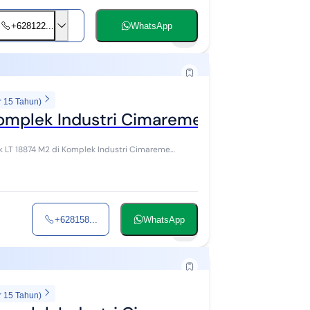
+628122...
WhatsApp
5
r 15 Tahun)
 Komplek Industri Cimareme Padalarang 
LT 18874 M2 di Komplek Industri Cimareme
+628158...
WhatsApp
5
r 15 Tahun)