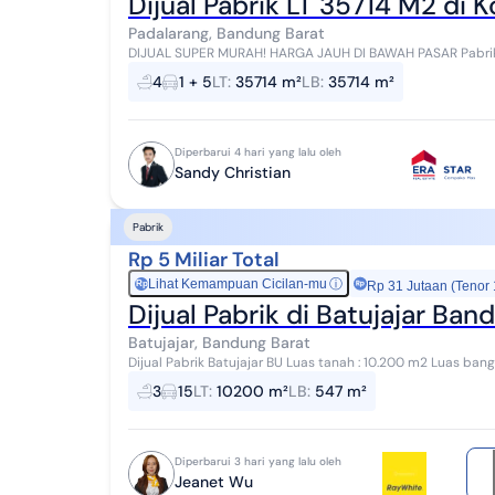
Dijual Pabrik LT 35714 M2 di
Padalarang, Bandung Barat
DIJUAL SUPER MURAH! HARGA JAUH DI BAWAH PASAR Pabrik 
Padalarang Bandung Barat CASH ONLY - Aset Lelang - L...
4
1 + 5
LT
:
35714 m²
LB
:
35714 m²
Diperbarui 4 hari yang lalu oleh
Sandy Christian
Pabrik
Rp 5 Miliar Total
Lihat Kemampuan Cicilan-mu
ⓘ
Rp
Rp 31 Jutaan (Tenor
Dijual Pabrik di Batujajar Ba
Batujajar, Bandung Barat
Dijual Pabrik Batujajar BU Luas tanah : 10.200 m2 Luas bangunan : +/- 547m2 Hadap : Timur KM : 3 PLN :
13.200W Air : Sumur Sertifikat : SHM | on h...
3
15
LT
:
10200 m²
LB
:
547 m²
Diperbarui 3 hari yang lalu oleh
Jeanet Wu