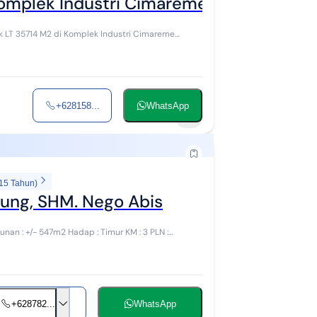
 Komplek Industri Cimareme Padalarang 
LT 35714 M2 di Komplek Industri Cimareme
+628158...
WhatsApp
7
 15 Tahun)
ndung, SHM. Nego Abis
+628782...
WhatsApp
12