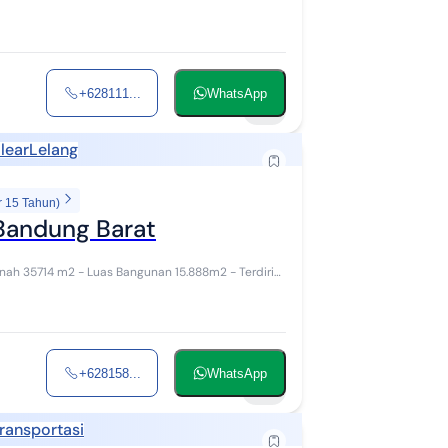
+628111...
WhatsApp
12
lear
Lelang
r 15 Tahun)
 Bandung Barat
+628158...
WhatsApp
19
ransportasi