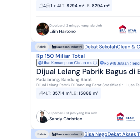
Bandung CASH ONLY - Aset Lelang - Lelang Negar...
4
1 + 4
LT
:
8294 m²
LB
:
8294 m²
Diperbarui 2 minggu yang lalu oleh
Lilih Hartono
Dekat Sekolah
Clean & C
Pabrik
Kawasan Industri
Rp 150 Miliar Total
Lihat Kemampuan Cicilan-mu
ⓘ
Rp
Rp 948 Jutaan (Teno
Dijual Lelang Pabrik Bagus di
Padalarang, Bandung Barat
Dijual Lelang Pabrik Di Bandung Barat Spesifikasi : - Luas Tanah 35714 m2 - Luas Bangunan 15.888m2 - Terdiri
dari 4 Sertipikat SHM dan 1 SHGB L...
4
LT
:
35714 m²
LB
:
15888 m²
Diperbarui 13 jam yang lalu oleh
Sandy Christian
Bisa Nego
Dekat Akses T
Pabrik
Kawasan Industri