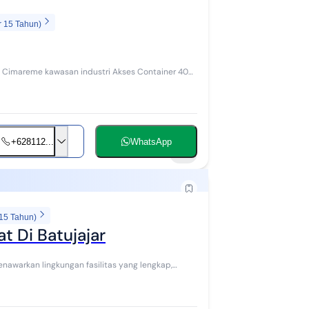
r 15 Tahun)
+628112...
WhatsApp
9
 15 Tahun)
t Di Batujajar