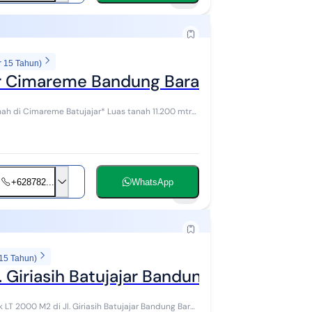
r 15 Tahun)
ar Cimareme Bandung Barat
 Batujajar* Luas tanah 11.200 mtr
+628782...
WhatsApp
9
 15 Tahun)
. Giriasih Batujajar Bandung Barat
 2000 M2 di Jl. Giriasih Batujajar Bandung Barat