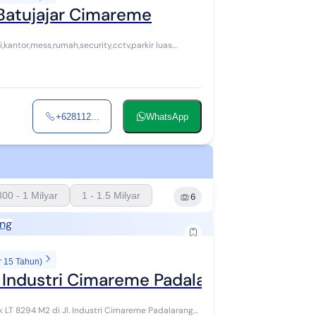
 Batujajar Cimareme
kantor,mess,rumah,security,cctv,parkir luas
+628112...
WhatsApp
800 - 1 Milyar
1 - 1.5 Milyar
6
ang
r 15 Tahun)
l. Industri Cimareme Padalarang Bandung
T 8294 M2 di Jl. Industri Cimareme Padalarang