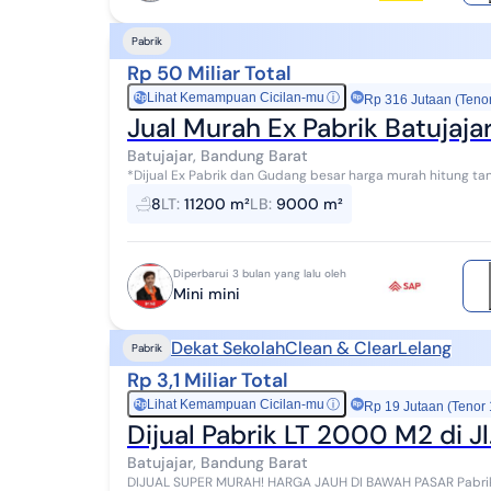
Pabrik
Rp 50 Miliar Total
Lihat Kemampuan Cicilan-mu
ⓘ
Rp
Rp 316 Jutaan (Teno
Jual Murah Ex Pabrik Batujaj
Batujajar, Bandung Barat
*Dijual Ex Pabrik dan Gudang besar harga murah hitung tanah di Cimareme
Luas bangunan +- 9.000 mtr SHM Hadap Bara...
8
LT
:
11200 m²
LB
:
9000 m²
Diperbarui 3 bulan yang lalu oleh
Mini mini
Dekat Sekolah
Clean & Clear
Lelang
Pabrik
Rp 3,1 Miliar Total
Lihat Kemampuan Cicilan-mu
ⓘ
Rp
Rp 19 Jutaan (Tenor
Dijual Pabrik LT 2000 M2 di Jl
Batujajar, Bandung Barat
DIJUAL SUPER MURAH! HARGA JAUH DI BAWAH PASAR Pabrik LT