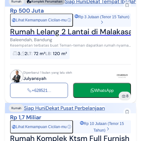
Siap Huni
Dekat Tempat Ibadah
L
Rumah
Komplek Perumahan
Rp 500 Juta
Rp 3 Jutaan (Tenor 15 Tahun)
Lihat Kemampuan Cicilan-mu
ⓘ
Rp
Rumah Lelang 2 Lantai di Malakasari 
Baleendah, Bandung
Kesempatan terbatas buat Teman-teman dapatkan rumah nyaman
dengan return investasi tinggi di Malakasari Asri Kavling 08/182 Desa
3
2
LT
:
72 m²
LB
:
120 m²
Malakasari Kecamat...
Diperbarui 1 bulan yang lalu oleh
Julyansyah
+628521...
WhatsApp
8
Siap Huni
Dekat Pusat Perbelanjaan
Rumah
Rp 1,7 Miliar
Rp 10 Jutaan (Tenor 15
Lihat Kemampuan Cicilan-mu
ⓘ
Rp
Tahun)
Rumah Komplek Ktsm Full Furnish Si