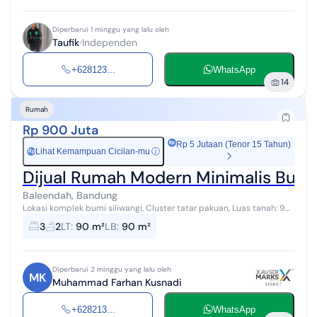
Diperbarui 1 minggu yang lalu oleh
Taufik
Independen
+628123...
WhatsApp
14
Rumah
Rp 900 Juta
Rp 5 Jutaan (Tenor 15 Tahun)
Lihat Kemampuan Cicilan-mu
ⓘ
Rp
Dijual Rumah Modern Minimalis Bumi
Baleendah, Bandung
Lokasi komplek bumi siliwangi, Cluster tatar pakuan, Luas tanah: 90
m Luas bangunan: 90 m Free: Kitchen set + Kompor tanam
3
2
LT
:
90 m²
LB
:
90 m²
(electrolux 2 tungku) Is...
Diperbarui 2 minggu yang lalu oleh
MK
Muhammad Farhan Kusnadi
+628213...
WhatsApp