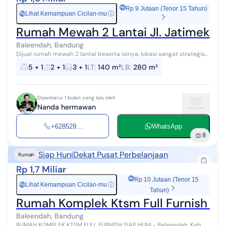
Rp 9 Jutaan (Tenor 15 Tahun)
Lihat Kemampuan Cicilan-mu
ⓘ
Rp
Rumah Mewah 2 Lantai Jl. Jatimeka
Baleendah, Bandung
Dijual rumah mewah 2 lantai beserta isinya, lokasi sangat strategis
di pinggir jalan utama. Luas, mewah dengan semua barang yang
5 + 1
2 + 1
3 + 1
LT
:
140 m²
LB
:
280 m²
ada di dalamnya. D...
Diperbarui 1 bulan yang lalu oleh
Nanda hermawan
+628529...
WhatsApp
8
Siap Huni
Dekat Pusat Perbelanjaan
Rumah
Rp 1,7 Miliar
Rp 10 Jutaan (Tenor 15
Lihat Kemampuan Cicilan-mu
ⓘ
Rp
Tahun)
Rumah Komplek Ktsm Full Furnish Sia
Baleendah, Bandung
RUMAH KOMPLEK KTSM FULL FURNISH SIAP HUNI - Baleendah, Kab.