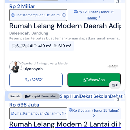
Rp 2 Miliar
Rp 12 Jutaan (Tenor 15
Lihat Kemampuan Cicilan-mu
ⓘ
Rp
Tahun)
Rumah Lelang Modern Daerah Adipat
Baleendah, Bandung
Kesempatan terbatas buat teman-teman dapatkan rumah nyaman
dengan return investasi tinggi di Jalan Adipati Ukur Nomor 16 RT
5
3
4
LT
:
419 m²
LB
:
619 m²
004 RW 011 Desa Baleend...
Diperbarui 1 minggu yang lalu oleh
Julyansyah
+628521...
WhatsApp
6
Siap Huni
Dekat Sekolah
Dekat Te
Rumah
Komplek Perumahan
Rp 598 Juta
Rp 3 Jutaan (Tenor 15 Tahun)
Lihat Kemampuan Cicilan-mu
ⓘ
Rp
Rumah Lelang Modern 2 Lantai di Kp