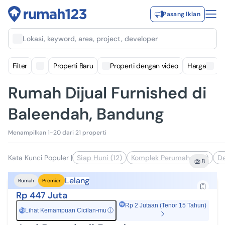
Pasang Iklan
Lokasi, keyword, area, project, developer
Filter
Properti Baru
Properti dengan video
Harga
Rumah Dijual Furnished di
Baleendah, Bandung
Menampilkan 1-20 dari 21 properti
Kata Kunci Populer
|
Siap Huni (12)
Komplek Perumahan (8)
De
8
Lelang
Rumah
Premier
Rp 447 Juta
Rp 2 Jutaan (Tenor 15 Tahun)
Lihat Kemampuan Cicilan-mu
ⓘ
Rp