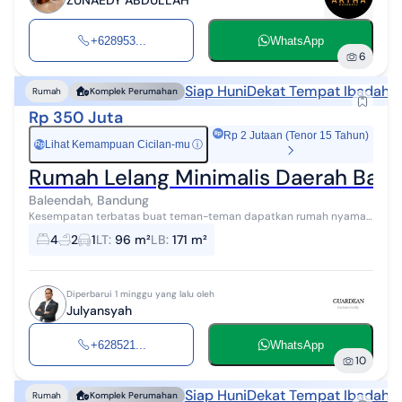
ZUNAEDY ABDULLAH
+628953...
WhatsApp
6
Siap Huni
Dekat Tempat Ibadah
L
Rumah
Komplek Perumahan
Rp 350 Juta
Rp 2 Jutaan (Tenor 15 Tahun)
Lihat Kemampuan Cicilan-mu
ⓘ
Rp
Rumah Lelang Minimalis Daerah Bal
Baleendah, Bandung
Kesempatan terbatas buat teman-teman dapatkan rumah nyaman
dengan return investasi tinggi di Komplek Perumahan Bale Endah
4
2
1
LT
:
96 m²
LB
:
171 m²
Permai Jl Padi Indah IV/N...
Diperbarui 1 minggu yang lalu oleh
Julyansyah
+628521...
WhatsApp
10
Siap Huni
Dekat Tempat Ibadah
L
Rumah
Komplek Perumahan