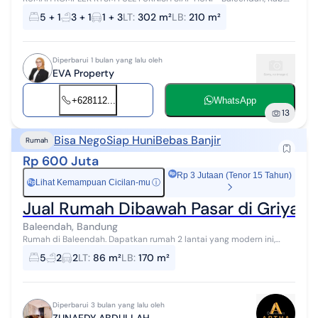
Bandung Rumah nyaman dengan konsep luas dan fungsional, cocok
5 + 1
3 + 1
1 + 3
LT
:
302 m²
LB
:
210 m²
untuk hunian keluarga b...
Diperbarui 1 bulan yang lalu oleh
EVA Property
+628112...
WhatsApp
13
Bisa Nego
Siap Huni
Bebas Banjir
Rumah
Rp 600 Juta
Rp 3 Jutaan (Tenor 15 Tahun)
Lihat Kemampuan Cicilan-mu
ⓘ
Rp
Jual Rumah Dibawah Pasar di Griya P
Baleendah, Bandung
Rumah di Baleendah. Dapatkan rumah 2 lantai yang modern ini,
dijual dengan pemandangan indah yang menambah nilai estetika
5
2
2
LT
:
86 m²
LB
:
170 m²
di lingkungan hunian. R...
Diperbarui 3 bulan yang lalu oleh