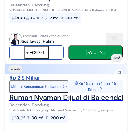
Baleendah, Bandung
RUMAH KOMPLEK KTSM FULL FURNISH SIAP HUNI - Baleendah, Kab.
Bandung Rumah nyaman dengan konsep luas dan fungsional, cocok
4 + 1
3 + 1
LT
:
302 m²
LB
:
210 m²
untuk hunian keluarga b...
Diperbarui 3 bulan yang lalu oleh
Susilawati Halim
+628221...
WhatsApp
8
Rumah
Rp 2,5 Miliar
Rp 15 Jutaan (Tenor 15
Lihat Kemampuan Cicilan-mu
ⓘ
Rp
Tahun)
Rumah Nyaman Dijual di Baleendah 
Baleendah, Bandung
Untuk info lebih lengkap: Michael Maxpro - @michael_maxpro
Instagram: @maxpro.bdg @bandung_maxpro DIJUAL RUMAH
3
2
LT
:
90 m²
LB
:
200 m²
BALEENDAH Luas Tanah 90m² Lua...