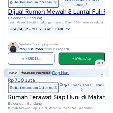
Lihat Kemampuan Cicilan-mu
ⓘ
Rp
Tahun)
Dijual Rumah Mewah 3 Lantai Full Fu
Baleendah, Bandung
Jalan Masuk 2 Mobil Lingkungan tenang & asri 300 meter ke sekolah
300 meter ke pusat keramaian (restoran, minimarket, bengkel, klinik,
4
4
2 + 2
LT
:
298 m²
LB
:
480 m²
klinik kecan...
Diperbarui 2 bulan yang lalu oleh
Panji Kusumah
Pemilik Properti
+628212...
WhatsApp
9
Siap Huni
Rumah
Komplek Perumahan
Rp 700 Juta
Rp 4 Jutaan (Tenor 15 Tahun)
Lihat Kemampuan Cicilan-mu
ⓘ
Rp
Rumah Terawat Siap Huni di Matahar
Baleendah, Bandung
Rumah Terawat Siap Huni di Matahari Residence Baleendah
Bandung HGB Luas Tanah 147 m2 Luas Bangunan 170 m2 Kamar