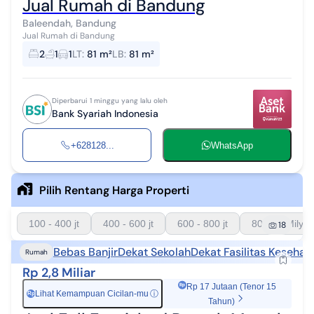
Jual Rumah di Bandung
Baleendah, Bandung
Jual Rumah di Bandung
2
1
1
LT
:
81 m²
LB
:
81 m²
Diperbarui 1 minggu yang lalu oleh
Bank Syariah Indonesia
+628128...
WhatsApp
Pilih Rentang Harga Properti
100 - 400 jt
400 - 600 jt
600 - 800 jt
800 - 1 Milyar
18
Bebas Banjir
Dekat Sekolah
Dekat Fasilitas Kesehat
Rumah
Rp 2,8 Miliar
Rp 17 Jutaan (Tenor 15
Lihat Kemampuan Cicilan-mu
ⓘ
Rp
Tahun)