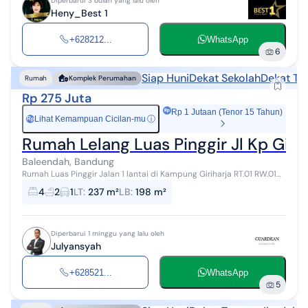
Diperbarui 3 bulan yang lalu oleh
Heny_Best 1
+628212...
WhatsApp
6
Siap Huni
Dekat Sekolah
Dekat Te
Rumah
Komplek Perumahan
Rp 275 Juta
Rp 1 Jutaan (Tenor 15 Tahun)
Lihat Kemampuan Cicilan-mu
ⓘ
Rp
Rumah Lelang Luas Pinggir Jl Kp Giri
Baleendah, Bandung
Rumah Luas Pinggir Jalan 1 lantai di Kampung Giriharja RT.01 RW.01
Desa Jelekong, Kecamatan Baleendah, Kabupaten Bandung, Provinsi
4
2
1
LT
:
237 m²
LB
:
198 m²
Jawa Barat. Dij...
Diperbarui 1 minggu yang lalu oleh
Julyansyah
+628521...
WhatsApp
5