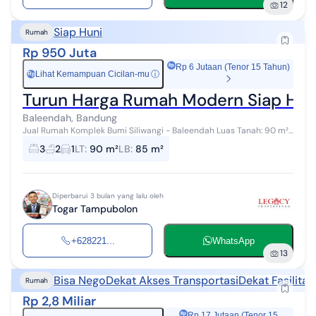
12
Siap Huni
Rumah
Rp 950 Juta
Rp 6 Jutaan (Tenor 15 Tahun)
Lihat Kemampuan Cicilan-mu
ⓘ
Rp
Turun Harga Rumah Modern Siap Huni 
Baleendah, Bandung
Jual Rumah Komplek Bumi Siliwangi - Baleendah Luas Tanah: 90 m²
Luas Bangunan: 85 m² KT 3 KM 2 Tahun Bangunan: 2020 Mulai
3
2
1
LT
:
90 m²
LB
:
85 m²
ditempati: 2021 (rumah...
Diperbarui 3 bulan yang lalu oleh
Togar Tampubolon
+628221...
WhatsApp
13
Bisa Nego
Dekat Akses Transportasi
Dekat Fasilita
Rumah
Rp 2,8 Miliar
Rp 17 Jutaan (Tenor 15