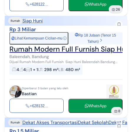
+628122...
WhatsApp
26
Siap Huni
Rumah
Rp 3 Miliar
Rp 18 Jutaan (Tenor 15
Lihat Kemampuan Cicilan-mu
ⓘ
Rp
Tahun)
Rumah Modern Full Furnish Siap Hun
Baleendah, Bandung
Dijual Rumah Modern Full Furnish Siap Huni Baleendah Bandung
Spesifikasi : > Bangunan Tahun : 2018 > Jumlah Lantai : 3 > Luas
4
4
1 + 1
LT
:
298 m²
LB
:
480 m²
Tanah : 298 m² > ...
Diperbarui 3 bulan yang lalu oleh
Bastian
+628132...
WhatsApp
8
Dekat Akses Transportasi
Dekat Sekolah
Dekat Fasi
Rumah
Rp 1,5 Miliar