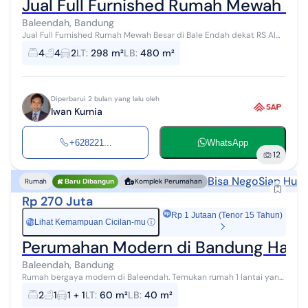
Jual Full Furnished Rumah Mewah Bes
Baleendah, Bandung
Jual Full Furnished Rumah Mewah Besar di Bale Endah dekat RS Al
Ihsan 300 meter ke pool teman bus jurusan Baleendah - BEC 3,5 KM
4
4
2
LT
:
298 m²
LB
:
480 m²
ke Kampus Telkom ...
Diperbarui 2 bulan yang lalu oleh
Iwan Kurnia
+628221...
WhatsApp
12
Bisa Nego
Siap Huni
Rumah
Komplek Perumahan
Baru Dibangun
Rp 270 Juta
Rp 1 Jutaan (Tenor 15 Tahun)
Lihat Kemampuan Cicilan-mu
ⓘ
Rp
Perumahan Modern di Bandung Harga
Baleendah, Bandung
Rumah bergaya modern di Baleendah. Temukan rumah 1 lantai yang
modern ini, dijual dengan pemandangan indah yang menambah
2
1
1 + 1
LT
:
60 m²
LB
:
40 m²
nilai estetika di lingku...