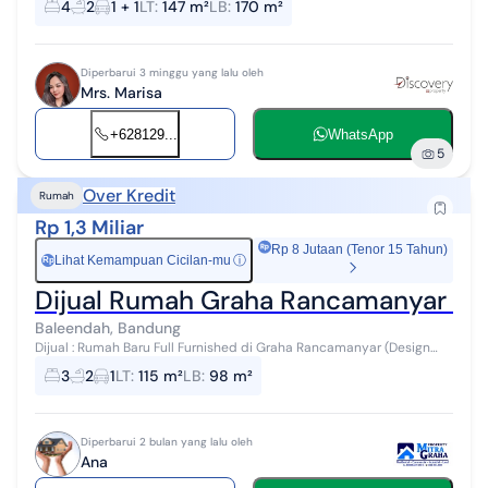
4
2
1 + 1
LT
:
147 m²
LB
:
170 m²
Tidur 4 Kamar Mandi 2 Listrik 130...
Diperbarui 3 minggu yang lalu oleh
Mrs. Marisa
+628129...
WhatsApp
5
Over Kredit
Rumah
Rp 1,3 Miliar
Rp 8 Jutaan (Tenor 15 Tahun)
Lihat Kemampuan Cicilan-mu
ⓘ
Rp
Dijual Rumah Graha Rancamanyar Fur
Baleendah, Bandung
Dijual : Rumah Baru Full Furnished di Graha Rancamanyar (Design
Interior yang Cozy) Lt. 115m²/Lb. 98m² Kt. 3/Km. 2 Listrik 2200W/Air
3
2
1
LT
:
115 m²
LB
:
98 m²
Sible + filt...
Diperbarui 2 bulan yang lalu oleh
Ana