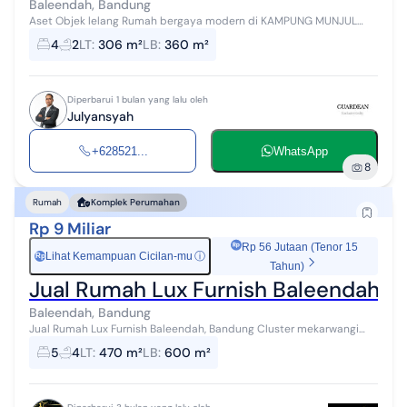
Baleendah, Bandung
Aset Objek lelang Rumah bergaya modern di KAMPUNG MUNJUL
PASAR KEMIS BLOK CIMUNCANG RT 07 RW 019, KEL MANGGAHANG,
4
2
LT
:
306 m²
LB
:
360 m²
KEC BALEENDAH, KAB BANDUNG PROV J...
Diperbarui 1 bulan yang lalu oleh
Julyansyah
+628521...
WhatsApp
8
Rumah
Komplek Perumahan
Rp 9 Miliar
Rp 56 Jutaan (Tenor 15
Lihat Kemampuan Cicilan-mu
ⓘ
Rp
Tahun)
Jual Rumah Lux Furnish Baleendah, 
Baleendah, Bandung
Jual Rumah Lux Furnish Baleendah, Bandung Cluster mekarwangi
Ada satpam sendiri 24 jam Lt / lb : 470 / 600 m² lantai : 3 lant...
5
4
LT
:
470 m²
LB
:
600 m²