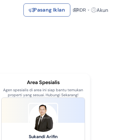
Pasang Iklan
Akun
IDR
Login / Register
Rekomendasi
Tersimpan
Daftar Properti Favorit, Hasil Pencarian, Hasil Simulasi, Artikel
Terakhir Dilihat
Area Spesialis
Properti yang dilihat sebelumnya
Agen spesialis di area ini siap bantu temukan
properti yang sesuai. Hubungi Sekarang!
Kontak Rumah123
Syarat &
Hubungi
Kirim
Ketentuan
Dekat Fasilitas Kesehatan (1)
Rumah123
Feedback
Pengiklan
Sukandi Arifin