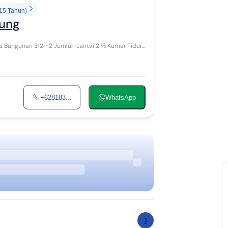
 15 Tahun)
dung
Bangunan 312m2 Jumlah Lantai 2 ⅓ Kamar Tidur
+628183...
WhatsApp
1