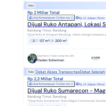
Ruko
Rp 2 Miliar Total
Lihat Kemampuan Cicilan-mu
ⓘ
Rp
Rp 12 Jutaan (Tenor
Dijual Ruko Antapani, Lokasi 
Bandung Timur, Bandung
Dijual Ruko di Antapani Bandung , lokasi stategis kawasan pertoko
Ruko Luas tanah 127m² Luas bangun...
2
LT
:
127 m²
LB
:
200 m²
Diperbarui 1 bulan yang lalu oleh
Dadan Suherman
Dekat Akses Transportasi
Dekat Sekolah
Ruko
Rp 2,3 Miliar Total
Lihat Kemampuan Cicilan-mu
ⓘ
Rp
Rp 14 Jutaan (Tenor
Dijual Ruko Sumarecon - Ma
Bandung Timur, Bandung
*Dijual Ruko Sumarecon* Ruko Magna Commercial, Sumarecon
dikelilingi perumahan dan area industri Dekat d...