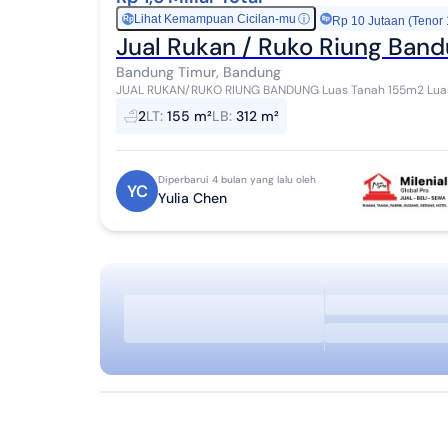
Lihat Kemampuan Cicilan-mu
ⓘ
Rp
Rp 10 Jutaan (Tenor
Jual Rukan / Ruko Riung Ban
Bandung Timur, Bandung
JUAL RUKAN/RUKO RIUNG BANDUNG Luas Tanah 155m2 Luas 
4 Kamar Mandi 2 Daya Listrik 2200Kwh Air sumur s...
2
LT
:
155 m²
LB
:
312 m²
Diperbarui 4 bulan yang lalu oleh
YC
Yulia Chen