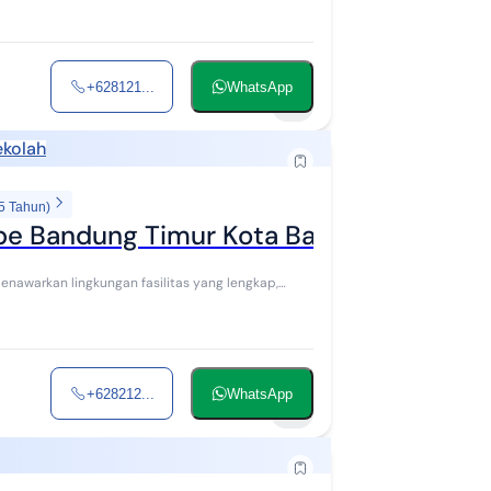
+628121...
WhatsApp
7
ekolah
5 Tahun)
mbe Bandung Timur Kota Bandung
+628212...
WhatsApp
5