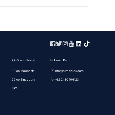
99 Group Portal
Hubungi Kami
99.co Indonesia
info@rumah123.com
99.co Singapura
+62 21 30496123
SRX