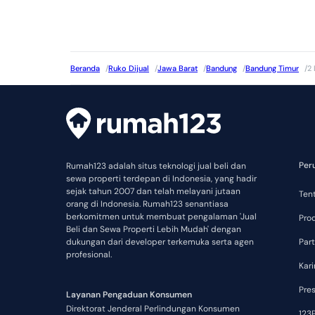
Beranda
/
Ruko Dijual
/
Jawa Barat
/
Bandung
/
Bandung Timur
/
2 
Per
Rumah123 adalah situs teknologi jual beli dan
sewa properti terdepan di Indonesia, yang hadir
sejak tahun 2007 dan telah melayani jutaan
Ten
orang di Indonesia. Rumah123 senantiasa
berkomitmen untuk membuat pengalaman 'Jual
Pro
Beli dan Sewa Properti Lebih Mudah' dengan
dukungan dari developer terkemuka serta agen
Part
profesional.
Kari
Pre
Layanan Pengaduan Konsumen
Direktorat Jenderal Perlindungan Konsumen
123P