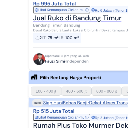
Rp 995 Juta Total
Lihat Kemampuan Cicilan-mu
ⓘ
Rp
Rp 6 Jutaan (Tenor 1
Jual Ruko di Bandung Timur
Bandung Timur, Bandung
Dijual Ruko Baru 2 Lantai Lokasi Cibiru Hilir Dekat Kampus UPI Strategis jalur Utama Cocok utk berbagai usaha
Investasi Menarik Luas tanah 75 ...
2
LT
:
75 m²
LB
:
100 m²
Diperbarui 18 jam yang lalu oleh
Fauzi Silmi
Independen
Pilih Rentang Harga Properti
100 - 400 jt
400 - 600 jt
600 - 800 jt
Siap Huni
Bebas Banjir
Dekat Akses Trans
Ruko
Rp 515 Juta Total
Lihat Kemampuan Cicilan-mu
ⓘ
Rp
Rp 3 Jutaan (Tenor 1
Rumah Plus Toko Murmer De