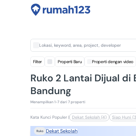
Lokasi, keyword, area, project, developer
Filter
Properti Baru
Properti dengan video
Ruko 2 Lantai Dijual d
Bandung
Menampilkan 1-7 dari 7 properti
Kata Kunci Populer
|
Dekat Sekolah (4)
Siap Huni (3
Dekat Sekolah
Ruko