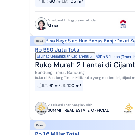
1
LT
:
60 m²
LB
:
105 m²
Diperbarui 1 minggu yang lalu oleh
Siana
Bisa Nego
Siap Huni
Bebas Banjir
Dekat S
Ruko
Rp 950 Juta Total
Lihat Kemampuan Cicilan-mu
ⓘ
Rp
Rp 6 Jutaan (Tenor 1
Ruko Murah 2 Lantai di Cija
Bandung Timur, Bandung
Ruko di Bandung Timur. Miliki ruko yang modern ini, dijual menawarkan lingkungan fasilitas yang lengkap,
cocok untuk Anda yang menginginkan hunia...
1
LT
:
61 m²
LB
:
120 m²
Diperbarui 1 hari yang lalu oleh
SUMMIT REAL ESTATE OFFICIAL
Ruko
Rp 1,6 Miliar Total