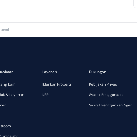
Lantai
usahaan
Layanan
Dukungan
tang Kami
Iklankan Properti
Kebijakan Privasi
duk & Layanan
KPR
Syarat Penggunaan
ner
Syarat Penggunaan Agen
r
ssroom
ropInsight