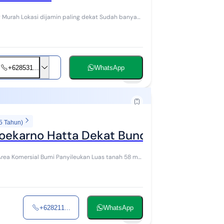
+628531...
WhatsApp
12
5 Tahun)
oekarno Hatta Dekat Bunderan Cibiru B
+628211...
WhatsApp
13