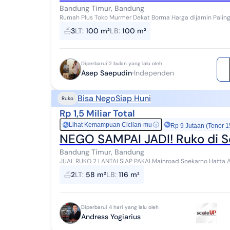
Bandung Timur, Bandung
Rumah Plus Toko Murmer Dekat Borma Harga dijamin Paling Murah Lokasi dijamin paling dekat Sudah banyak
Unit dibangun Sudah banyak yang dihuni Ad...
3
LT
:
100 m²
LB
:
100 m²
Diperbarui 2 bulan yang lalu oleh
Asep Saepudin
Independen
Bisa Nego
Siap Huni
Ruko
Rp 1,5 Miliar Total
Lihat Kemampuan Cicilan-mu
ⓘ
Rp
Rp 9 Jutaan (Tenor 1
NEGO SAMPAI JADI! Ruko di S
Bandung Timur, Bandung
JUAL RUKO 2 LANTAI SIAP PAKAI Mainroad Soekarno Hatta Area Komersial Bumi Panyileukan Luas tanah 58 m²
Luas bangunan 116 m² Lebar muka 6 m 2 ...
2
LT
:
58 m²
LB
:
116 m²
Diperbarui 4 hari yang lalu oleh
Andress Yogiarius