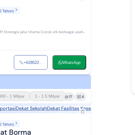
5 Tahun)
+628522...
WhatsApp
800 - 1 Milyar
1 - 1.5 Milyar
17
4
portasi
Dekat Sekolah
Dekat Fasilitas Kesehatan
5 Tahun)
kat Borma