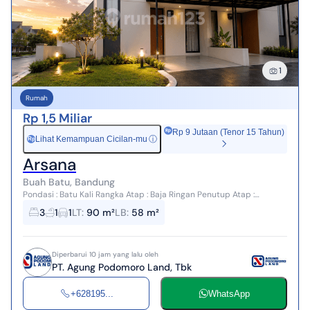
1
Rumah
Rp 1,5 Miliar
Rp 9 Jutaan (Tenor 15 Tahun)
Lihat Kemampuan Cicilan-mu
ⓘ
Rp
Arsana
Buah Batu, Bandung
Pondasi : Batu Kali Rangka Atap : Baja Ringan Penutup Atap :
Genteng Beton Plafond : Gypsum Board; finishing Cat Dinding Luar
3
1
1
LT
:
90 m²
LB
:
58 m²
& Dalam : Bata Pleste...
Diperbarui 10 jam yang lalu oleh
PT. Agung Podomoro Land, Tbk
+628195...
WhatsApp