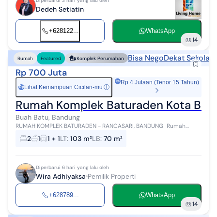
Diperbarui 3 hari yang lalu oleh
Dedeh Setiatin
+628122...
WhatsApp
14
Bisa Nego
Dekat Sekolah
Rumah
Featured
Komplek Perumahan
Rp 700 Juta
Rp 4 Jutaan (Tenor 15 Tahun)
Lihat Kemampuan Cicilan-mu
ⓘ
Rp
Rumah Komplek Baturaden Kota Band
Buah Batu, Bandung
RUMAH KOMPLEK BATURADEN - RANCASARI, BANDUNG Rumah
tinggal di Komplek Baturaden, Rancasari Kota Bandung dengan luas
2
1
1 + 1
LT
:
103 m²
LB
:
70 m²
tanah 103 m² dan luas bangun...
Diperbarui 6 hari yang lalu oleh
Wira Adhiyaksa
Pemilik Properti
+628789...
WhatsApp
14