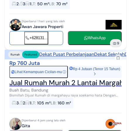
Komplek Margahayu Raya Kota Bandung Harga ALL IN (sudah masuk
2
3
1
LT
:
50 m²
LB
:
70 m²
biaya-biaya) Luas tanah...
Diperbarui 1 hari yang lalu oleh
Awan Jawara Properti
+628131...
WhatsApp
9
Dekat Pusat Perbelanjaan
Dekat Sekolah
De
Rumah
Featured
Rp 760 Juta
Rp 4 Jutaan (Tenor 15 Tahun)
Lihat Kemampuan Cicilan-mu
ⓘ
Rp
Jual Rumah Murah 2 Lantai Margahayu
Buah Batu, Bandung
Bismillah Dijual Rumah di margahayu raya soekarno hata Dengan
spesifikasi luas tanah 105 m² luas bangunan 160 m² kamar tidur 3
3
2
1
LT
:
105 m²
LB
:
160 m²
kamar mandi 2 a...
Diperbarui 4 jam yang lalu oleh
Gita