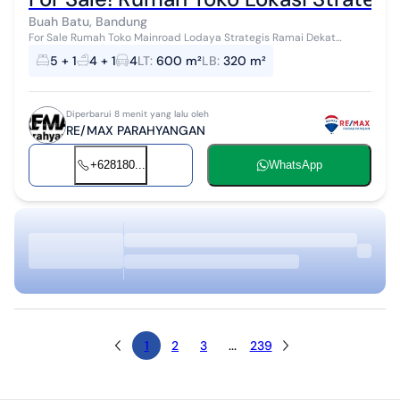
Buah Batu, Bandung
For Sale Rumah Toko Mainroad Lodaya Strategis Ramai Dekat
Buahbatu dan Gatsu Sertifikasi SHM Lt. 600 m2 Lb. 320 m² KT 5+1
5 + 1
4 + 1
4
LT
:
600 m²
LB
:
320 m²
KM 4+1 Listrik ...
Diperbarui 8 menit yang lalu oleh
RE/MAX PARAHYANGAN
+628180...
WhatsApp
1
2
3
...
239