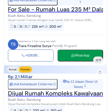
Lihat Kemampuan Cicilan-mu
ⓘ
Rp
For Sale - Rumah Luas 235 M² Dalam
Buah Batu, Bandung
Dijual rumah 2 lantai dengan luas tanah 235 m², status SHM,
berlokasi di dalam komplek yang hidup, aman, dan nyaman.
5
3
1
LT
:
235 m²
LB
:
200 m²
Spesifikasi: - 5+1 Kamar T...
Diperbarui 2 hari yang lalu oleh
TS
Tiara Firsalina Surya
Pemilik Properti
+628180...
WhatsApp
9
Rumah
Premier
Rp 2,1 Miliar
Rp 13 Jutaan (Tenor 15
Lihat Kemampuan Cicilan-mu
ⓘ
Rp
Tahun)
Dijual Rumah Kompleks Kawalyaan B
Buah Batu, Bandung
Dijual Rumah kompleks Kawaluyaan Indah Buah Batu Bandung Luas
tanah : 220 Luas bangunan : 150 Kmr tidur : 4+1 Kmr mandi : 4 Air :
4
4
2
LT
:
220 m²
LB
:
150 m²