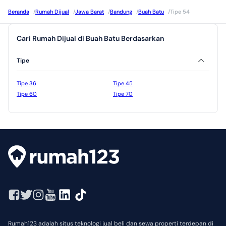
Beranda
/
Rumah Dijual
/
Jawa Barat
/
Bandung
/
Buah Batu
/
Tipe 54
Cari Rumah Dijual di Buah Batu Berdasarkan
Tipe
Tipe 36
Tipe 45
Tipe 60
Tipe 70
Rumah123 adalah situs teknologi jual beli dan sewa properti terdepan di