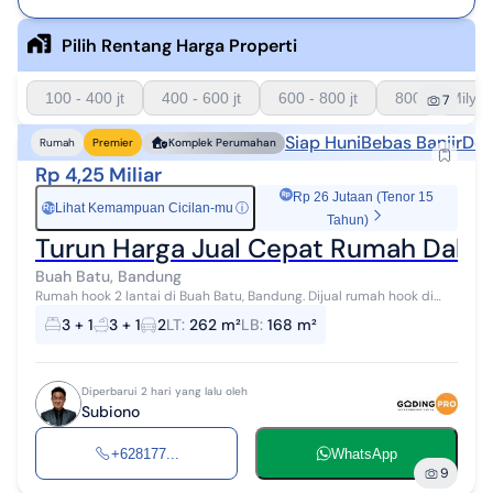
Pilih Rentang Harga Properti
100 - 400 jt
400 - 600 jt
600 - 800 jt
800 - 1 Milyar
7
Siap Huni
Bebas Banjir
Dek
Rumah
Premier
Komplek Perumahan
Rp 4,25 Miliar
Rp 26 Jutaan (Tenor 15
Lihat Kemampuan Cicilan-mu
ⓘ
Rp
Tahun)
Turun Harga Jual Cepat Rumah Dalam
Buah Batu, Bandung
Rumah hook 2 lantai di Buah Batu, Bandung. Dijual rumah hook di
wilayah yang nyaman dengan pemandangan permukiman warga.
3 + 1
3 + 1
2
LT
:
262 m²
LB
:
168 m²
Properti 2 lantai berga...
Diperbarui 2 hari yang lalu oleh
Subiono
+628177...
WhatsApp
9