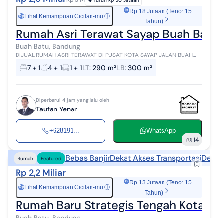
Rp 3 M
Turun
Rp 50 Jutaan
Rp 18 Jutaan (Tenor 15
Lihat Kemampuan Cicilan-mu
ⓘ
Rp
Tahun)
Rumah Asri Terawat Sayap Buah Bat
Buah Batu, Bandung
DIJUAL RUMAH ASRI TERAWAT DI PUSAT KOTA SAYAP JALAN BUAH
BATU. 10 MENIT KE EXIT TOL BUAH BATU Spesifikasi: Luas tanah 290
7 + 1
4 + 1
1 + 1
LT
:
290 m²
LB
:
300 m²
m² Luas banunan 3...
Diperbarui 4 jam yang lalu oleh
Taufan Yenar
+628191...
WhatsApp
14
Bebas Banjir
Dekat Akses Transportasi
Deka
Rumah
Featured
Rp 2,2 Miliar
Rp 13 Jutaan (Tenor 15
Lihat Kemampuan Cicilan-mu
ⓘ
Rp
Tahun)
Rumah Baru Strategis Tengah Kota di
Buah Batu, Bandung