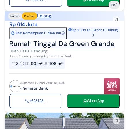
3
Lelang
Rumah
Premier
Rp 614 Juta
Rp 3 Jutaan (Tenor 15 Tahun)
Lihat Kemampuan Cicilan-mu
ⓘ
Rp
Rumah Tinggal De Green Grande
Buah Batu, Bandung
Aset Property Lelang by Permata Bank
3
2
LT
:
90 m²
LB
:
106 m²
Diperbarui 2 hari yang lalu oleh
Permata Bank
+628128...
WhatsApp