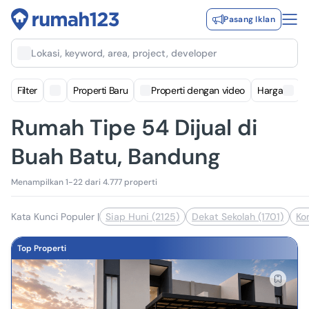
Pasang Iklan
Lokasi, keyword, area, project, developer
Filter
Properti Baru
Properti dengan video
Harga
Rumah Tipe 54 Dijual di
Buah Batu, Bandung
Menampilkan 1-22 dari 4.777 properti
Kata Kunci Populer
|
Siap Huni (2125)
Dekat Sekolah (1701)
Ko
Top Properti