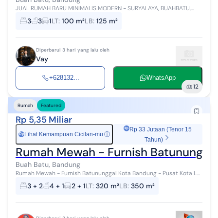
JUAL RUMAH BARU MINIMALIS MODERN - SURYALAYA, BUAHBATU,
BANDUNG Kesempatan memiliki rumah baru di kawasan premium
3
3
1
LT
:
100 m²
LB
:
125 m²
Suryalaya dengan akses strategis...
Diperbarui 3 hari yang lalu oleh
Vay
+628132...
WhatsApp
12
Rumah
Featured
Rp 5,35 Miliar
Rp 33 Jutaan (Tenor 15
Lihat Kemampuan Cicilan-mu
ⓘ
Rp
Tahun)
Rumah Mewah - Furnish Batununggal
Buah Batu, Bandung
Rumah Mewah - Furnish Batununggal Kota Bandung - Pusat Kota LT :
320 m² LB : 350 m² KT : 3 KM : 4 Garasi : 2 Carport : 1 Hadap : Selatan
3 + 2
4 + 1
2 + 1
LT
:
320 m²
LB
:
350 m²
Listrik...