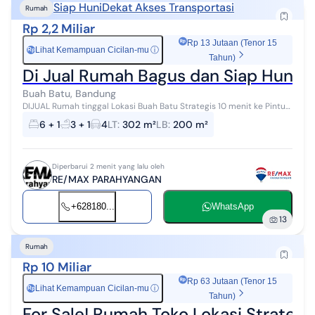
Siap Huni
Dekat Akses Transportasi
Rumah
Rp 2,2 Miliar
Rp 13 Jutaan (Tenor 15
Lihat Kemampuan Cicilan-mu
ⓘ
Rp
Tahun)
Di Jual Rumah Bagus dan Siap Huni d
Buah Batu, Bandung
DIJUAL Rumah tinggal Lokasi Buah Batu Strategis 10 menit ke Pintu
Tol Buah Batu L.tanah= 302 m2, L.bangunan= 200 m2 terdapat : 6
6 + 1
3 + 1
4
LT
:
302 m²
LB
:
200 m²
kamar - 3 pavil...
Diperbarui 2 menit yang lalu oleh
RE/MAX PARAHYANGAN
+628180...
WhatsApp
13
Rumah
Rp 10 Miliar
Rp 63 Jutaan (Tenor 15
Lihat Kemampuan Cicilan-mu
ⓘ
Rp
Tahun)
For Sale! Rumah Toko Lokasi Strateg