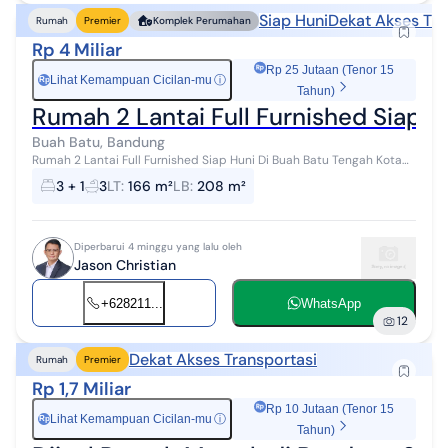
Siap Huni
Dekat Akses Tra
Rumah
Premier
Komplek Perumahan
Rp 4 Miliar
Rp 25 Jutaan (Tenor 15
Lihat Kemampuan Cicilan-mu
ⓘ
Rp
Tahun)
Rumah 2 Lantai Full Furnished Siap H
Buah Batu, Bandung
Rumah 2 Lantai Full Furnished Siap Huni Di Buah Batu Tengah Kota
Rumah sangat terawat seperti baru, sudah termasuk interior dan
3 + 1
3
LT
:
166 m²
LB
:
208 m²
alat elektronik ! ...
Diperbarui 4 minggu yang lalu oleh
Jason Christian
+628211...
WhatsApp
12
Dekat Akses Transportasi
Rumah
Premier
Rp 1,7 Miliar
Rp 10 Jutaan (Tenor 15
Lihat Kemampuan Cicilan-mu
ⓘ
Rp
Tahun)