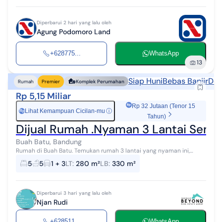
Diperbarui 2 hari yang lalu oleh
Agung Podomoro Land
+628775...
WhatsApp
13
Siap Huni
Bebas Banjir
Dek
Rumah
Premier
Komplek Perumahan
Rp 5,15 Miliar
Rp 32 Jutaan (Tenor 15
Lihat Kemampuan Cicilan-mu
ⓘ
Rp
Tahun)
Dijual Rumah .Nyaman 3 Lantai Semi 
Buah Batu, Bandung
Rumah di Buah Batu. Temukan rumah 3 lantai yang nyaman ini,
dengan pemandangan indah yang menambah nilai estetika di
5
5
1 + 3
LT
:
280 m²
LB
:
330 m²
lingkungan hunian. Rumah ini...
Diperbarui 3 hari yang lalu oleh
Njan Rudi
+628511...
WhatsApp