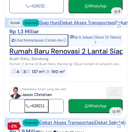
+628232...
WhatsApp
8
Siap Huni
Dekat Akses Transportasi
Dekat F
Rumah
Featured
Rp 1,3 Miliar
Rp 8 Jutaan (Tenor 15 Tahun)
Lihat Kemampuan Cicilan-mu
ⓘ
Rp
Rumah Baru Renovasi 2 Lantai Siap H
Buah Batu, Bandung
Rumah 2 lantai di Buah Batu, Bandung. Dijual rumah di wilayah yang
tenang. Properti 2 lantai ini berada di lingkungan yang mudah
4
3
LT
:
137 m²
LB
:
150 m²
dijangkau. Spesi...
Diperbarui 4 hari yang lalu oleh
Jason Christian
+628211...
WhatsApp
47
Dekat Akses Transportasi
Dekat Sekolah
Rumah
Featured
-2%
Rp 2,9 Miliar