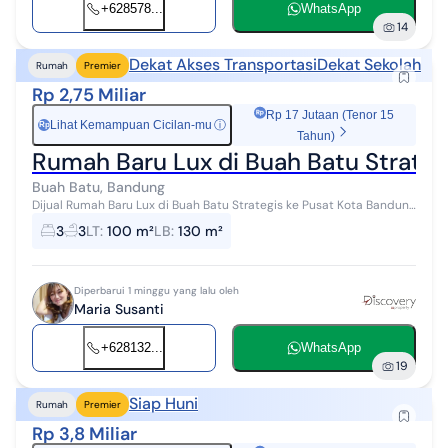
+628578...
WhatsApp
14
Dekat Akses Transportasi
Dekat Sekolah
Rumah
Premier
Rp 2,75 Miliar
Rp 17 Jutaan (Tenor 15
Lihat Kemampuan Cicilan-mu
ⓘ
Rp
Tahun)
Rumah Baru Lux di Buah Batu Strateg
Buah Batu, Bandung
Dijual Rumah Baru Lux di Buah Batu Strategis ke Pusat Kota Bandung
Miliki hunian modern yang memadukan desain elegan, kenyamanan,
3
3
LT
:
100 m²
LB
:
130 m²
dan lokasi strat...
Diperbarui 1 minggu yang lalu oleh
Maria Susanti
+628132...
WhatsApp
19
Siap Huni
Rumah
Premier
Rp 3,8 Miliar