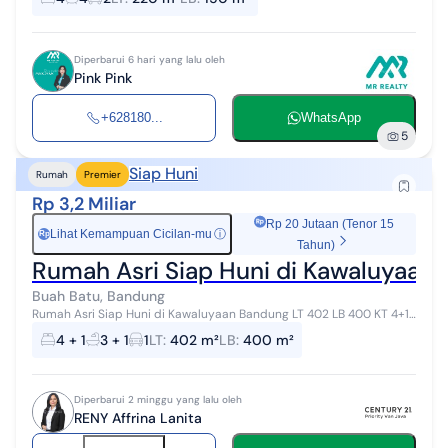
artesis Listrik ...
Diperbarui 6 hari yang lalu oleh
Pink Pink
+628180...
WhatsApp
5
Siap Huni
Rumah
Premier
Rp 3,2 Miliar
Rp 20 Jutaan (Tenor 15
Lihat Kemampuan Cicilan-mu
ⓘ
Rp
Tahun)
Rumah Asri Siap Huni di Kawaluyaan
Buah Batu, Bandung
Rumah Asri Siap Huni di Kawaluyaan Bandung LT 402 LB 400 KT 4+1
KM 3+1 Hadap Utara SHM #292729
4 + 1
3 + 1
1
LT
:
402 m²
LB
:
400 m²
Diperbarui 2 minggu yang lalu oleh
RENY Affrina Lanita