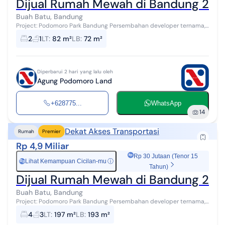
Dijual Rumah Mewah di Bandung 2 La
Buah Batu, Bandung
Project: Podomoro Park Bandung Persembahan developer ternama,
Agung Podomoro Land Kondisi baru Banyak promo diskon,
2
1
LT
:
82 m²
LB
:
72 m²
cashback, dan hadiah langsung!...
Diperbarui 2 hari yang lalu oleh
Agung Podomoro Land
+628775...
WhatsApp
14
Dekat Akses Transportasi
Rumah
Premier
Rp 4,9 Miliar
Rp 30 Jutaan (Tenor 15
Lihat Kemampuan Cicilan-mu
ⓘ
Rp
Tahun)
Dijual Rumah Mewah di Bandung 2 La
Buah Batu, Bandung
Project: Podomoro Park Bandung Persembahan developer ternama,
Agung Podomoro Land Kondisi baru Dijual rumah baru di Buah Batu,
4
3
LT
:
197 m²
LB
:
193 m²
Bandung Luas tanah...