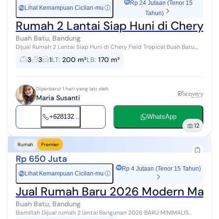
Rp 24 Jutaan (Tenor 15
Lihat Kemampuan Cicilan-mu
ⓘ
Rp
Tahun)
Rumah 2 Lantai Siap Huni di Chery Fi
Buah Batu, Bandung
Dijual Rumah 2 Lantai Siap Huni di Chery Field Tropical Buah Batu
Spesifikasi: - Luas Tanah 200 m2 - Luas Bangunan 170 m2 - Kamar
3
3
1
LT
:
200 m²
LB
:
170 m²
Tidur 3 + 1 - K...
Diperbarui 1 hari yang lalu oleh
Maria Susanti
+628132...
WhatsApp
12
Rumah
Premier
Rp 650 Juta
Rp 4 Jutaan (Tenor 15 Tahun)
Lihat Kemampuan Cicilan-mu
ⓘ
Rp
Jual Rumah Baru 2026 Modern Margah
Buah Batu, Bandung
Bismillah Dijual rumah 2 lantai Bangunan 2026 BARU MINIMALIS