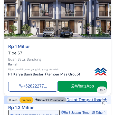
Rp 1 Miliar
Tipe 67
Buah Batu
,
Bandung
Rumah
Diperbarui
5 bulan yang lalu
yang lalu oleh
PT Karya Bumi Bestari (Kembar Mas Group)
+62822277...
WhatsApp
7
Dekat Tempat Ibadah
Rumah
Premier
Komplek Perumahan
Rp 1,3 Miliar
Rp 8 Jutaan (Tenor 15 Tahun)