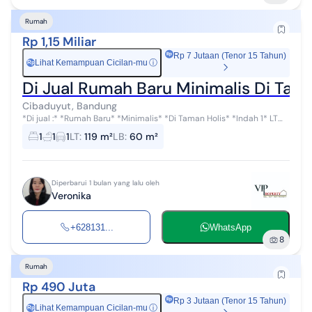
Rumah
Rp 1,15 Miliar
Rp 7 Jutaan (Tenor 15 Tahun)
Lihat Kemampuan Cicilan-mu
ⓘ
Rp
Di Jual Rumah Baru Minimalis Di Tama
Cibaduyut, Bandung
*Di jual :* *Rumah Baru* *Minimalis* *Di Taman Holis* *Indah 1* LT
119 LB 60 Lebar Muka 7 KT 1 KM 1 Air Sibel 60 M Listrik 2200 Carport 1
1
1
1
LT
:
119 m²
LB
:
60 m²
SHM *H...
Diperbarui 1 bulan yang lalu oleh
Veronika
+628131...
WhatsApp
8
Rumah
Rp 490 Juta
Rp 3 Jutaan (Tenor 15 Tahun)
Lihat Kemampuan Cicilan-mu
ⓘ
Rp