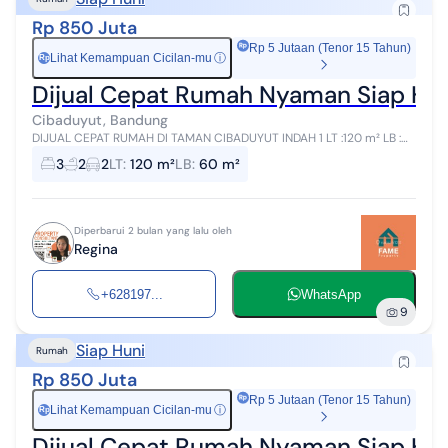
Rp 850 Juta
Rp 5 Jutaan (Tenor 15 Tahun)
Lihat Kemampuan Cicilan-mu
ⓘ
Rp
Dijual Cepat Rumah Nyaman Siap Hun
Cibaduyut, Bandung
DIJUAL CEPAT RUMAH DI TAMAN CIBADUYUT INDAH 1 LT :120 m² LB :
60 m² Lebar muka ± 10 m 3 KT 2 KM Listrik 2200 W Air jetpump +
3
2
2
LT
:
120 m²
LB
:
60 m²
Filter Carport 2 m...
Diperbarui 2 bulan yang lalu oleh
Regina
+628197...
WhatsApp
9
Siap Huni
Rumah
Rp 850 Juta
Rp 5 Jutaan (Tenor 15 Tahun)
Lihat Kemampuan Cicilan-mu
ⓘ
Rp
Dijual Cepat Rumah Nyaman Siap Hun