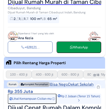
Dijual Rumah Murah di Taman Cibadu
Cibaduyut, Bandung
Dijual Rumah Murah di Taman Cibaduyut Indah, Bandung
2
1
1
LT
:
100 m²
LB
:
65 m²
Diperbarui 1 hari yang lalu oleh
Ana Kezia
+628121...
WhatsApp
Pilih Rentang Harga Properti
100 - 400 jt
400 - 600 jt
600 - 800 jt
800 - 1 Milyar
13
Bisa Nego
Dekat Sekolah
Rumah
Komplek Perumahan
Rp 355 Juta
Rp 2 Jutaan (Tenor 15 Tahun)
Lihat Kemampuan Cicilan-mu
ⓘ
Rp
Dijual Cepat Rumah Dalam Komplek 