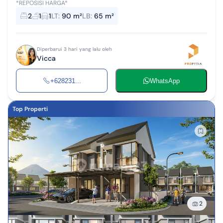
*REPOSISI HARGA*
2
1
1
LT
:
90 m²
LB
:
65 m²
Diperbarui 3 hari yang lalu oleh
Vicca
+628231...
WhatsApp
Top Properti
2