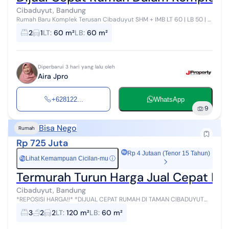
Cibaduyut, Bandung
Rumah Baru Komplek Terusan Cibaduyut SHM + IMB LT 60 | LB 50 | 1
lantai ️ 2 KT | 1 KM Air submersible :zap: Listrik 900 watt Carport 1
2
1
LT
:
60 m²
LB
:
60 m²
mobil...
Diperbarui 3 hari yang lalu oleh
Aira Jpro
+628122...
WhatsApp
9
Bisa Nego
Rumah
Rp 725 Juta
Rp 4 Jutaan (Tenor 15 Tahun)
Lihat Kemampuan Cicilan-mu
ⓘ
Rp
Termurah Turun Harga Jual Cepat Ru
Cibaduyut, Bandung
*REPOSISI HARGA!!* *DIJUAL CEPAT RUMAH DI TAMAN CIBADUYUT
INDAH 1* LT :120 m² LB : 60 m² Lebar muka ± 10 m 3 KT 2 KM Listrik
3
2
2
LT
:
120 m²
LB
:
60 m²
2200 W Air jetpum...