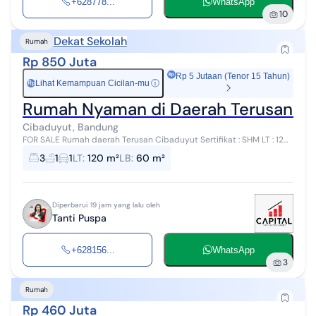
+628778...
WhatsApp
10
Dekat Sekolah
Rumah
Rp 850 Juta
Rp 5 Jutaan (Tenor 15 Tahun)
Lihat Kemampuan Cicilan-mu
ⓘ
Rp
Rumah Nyaman di Daerah Terusan C
Cibaduyut, Bandung
FOR SALE Rumah daerah Terusan Cibaduyut Sertifikat : SHM LT : 120
m2 LB : 60 m2l Lantai : 1 lantai Kamar Tidur : 3 Kamar Mandi : 1 Lebar
3
1
1
LT
:
120 m²
LB
:
60 m²
muka ...
Diperbarui 19 jam yang lalu oleh
Tanti Puspa
+628156...
WhatsApp
3
Rumah
Rp 460 Juta