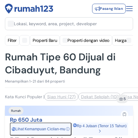
Pasang Iklan
Lokasi, keyword, area, project, developer
Filter
Properti Baru
Properti dengan video
Harga
Rumah Tipe 60 Dijual di
Cibaduyut, Bandung
Menampilkan 1-21 dari 84 properti
Kata Kunci Populer
|
Siap Huni (27)
Dekat Sekolah (10)
Bisa N
5
Rumah
Rp 650 Juta
Rp 4 Jutaan (Tenor 15 Tahun)
Lihat Kemampuan Cicilan-mu
ⓘ
Rp