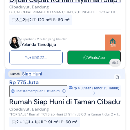
Cibaduyut, Bandung
DIJUAL CEPAT RUMAH DI TAMAN CIBADUYUT INDAH 1 LT :120 m² LB :
60 m² Lebar muka ± 10 m 3 KT 2 KM Listrik 2200 W Air jetpump +
3
2
2
LT
:
120 m²
LB
:
60 m²
Filter Carport 2 m...
Diperbarui 2 bulan yang lalu oleh
Yolanda Tanudjaja
+628122...
WhatsApp
4
Siap Huni
Rumah
Rp 775 Juta
Rp 4 Jutaan (Tenor 15 Tahun)
Lihat Kemampuan Cicilan-mu
ⓘ
Rp
Rumah Siap Huni di Taman Cibaduyut
Cibaduyut, Bandung
*FOR SALE* Rumah TCI Siap Huni LT 91 m LB 60 m Kamar tidur 2 + 1
Kamar mandi 1 + 1 Air sibel Listrik 1300 W Carport 1 mobil *Op 775
2 + 1
1 + 1
1
LT
:
91 m²
LB
:
60 m²
jt/thn* neg...