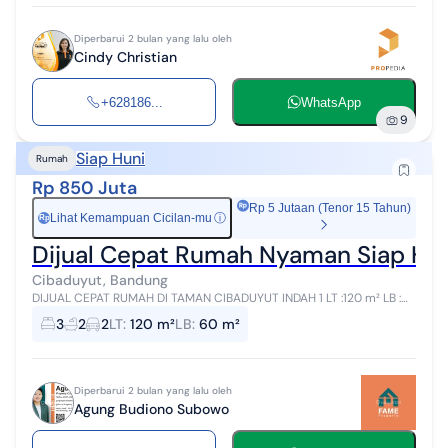
Diperbarui 2 bulan yang lalu oleh
Cindy Christian
+628186...
WhatsApp
9
Siap Huni
Rumah
Rp 850 Juta
Rp 5 Jutaan (Tenor 15 Tahun)
Lihat Kemampuan Cicilan-mu
ⓘ
Rp
Dijual Cepat Rumah Nyaman Siap Hun
Cibaduyut, Bandung
DIJUAL CEPAT RUMAH DI TAMAN CIBADUYUT INDAH 1 LT :120 m² LB :
60 m² Lebar muka ± 10 m 3 KT 2 KM Listrik 2200 W Air jetpump +
3
2
2
LT
:
120 m²
LB
:
60 m²
Filter Carport 2 m...
Diperbarui 2 bulan yang lalu oleh
Agung Budiono Subowo