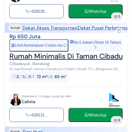
+628228...
WhatsApp
5
Dekat Akses Transportasi
Dekat Pusat Perbelanjaa
Rumah
Rp 650 Juta
Rp 4 Jutaan (Tenor 15 Tahun)
Lihat Kemampuan Cicilan-mu
ⓘ
Rp
Rumah Minimalis Di Taman Cibaduyut
Cibaduyut, Bandung
Di Jual Rumah Taman Cibaduyut Indah L.Tanah 72 L. Bangunan 65
M2 K. Tidur 2 K. Mandi 1 Listrik 1300 W Air Summersible Harga 650 Jt
2
1
1
LT
:
72 m²
LB
:
65 m²
Lokasi Strate...
Diperbarui 3 minggu yang lalu oleh
Calista
+628131...
WhatsApp
9
Siap Huni
Rumah