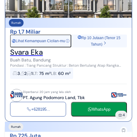
Rumah
Rp 1,7 Miliar
Rp 10 Jutaan (Tenor 15
Lihat Kemampuan Cicilan-mu
ⓘ
Rp
Tahun)
Svara Eka
Buah Batu, Bandung
Pondasi : Tiang Pancang Struktur : Beton Bertulang Atap Rangka
Atap : Baja Ringan Penutup Atap : Genteng Beton Plafond Material
3
2
1
LT
:
75 m²
LB
:
60 m²
Plafond : Gypsum ...
Diperbarui 20 jam yang lalu oleh
PT. Agung Podomoro Land, Tbk
+628195...
WhatsApp
4
Rumah
Rp 725 Juta