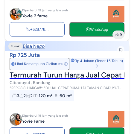
Diperbarui 19 jam yang lalu oleh
Yovie 2 fame
+628778...
WhatsApp
9
Bisa Nego
Rumah
Rp 725 Juta
Rp 4 Jutaan (Tenor 15 Tahun)
Lihat Kemampuan Cicilan-mu
ⓘ
Rp
Termurah Turun Harga Jual Cepat Ru
Cibaduyut, Bandung
*REPOSISI HARGA!!* *DIJUAL CEPAT RUMAH DI TAMAN CIBADUYUT
INDAH 1* LT :120 m² LB : 60 m² Lebar muka ± 10 m 3 KT 2 KM Listrik
3
2
2
LT
:
120 m²
LB
:
60 m²
2200 W Air jetpum...
Diperbarui 19 jam yang lalu oleh
Yovie Fame