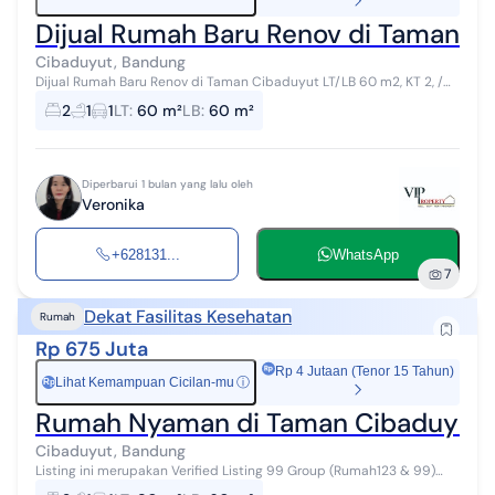
Dijual Rumah Baru Renov di Taman C
Cibaduyut, Bandung
Dijual Rumah Baru Renov di Taman Cibaduyut LT/LB 60 m2, KT 2, /
KM 1 SHM air semisible listrik 2.200 watt carport, dack jemur
2
1
1
LT
:
60 m²
LB
:
60 m²
pakaian 2x3 meter H...
Diperbarui 1 bulan yang lalu oleh
Veronika
+628131...
WhatsApp
7
Dekat Fasilitas Kesehatan
Rumah
Rp 675 Juta
Rp 4 Jutaan (Tenor 15 Tahun)
Lihat Kemampuan Cicilan-mu
ⓘ
Rp
Rumah Nyaman di Taman Cibaduyut 
Cibaduyut, Bandung
Listing ini merupakan Verified Listing 99 Group (Rumah123 & 99)
Tim 99 Group sudah melakukan pengecekan dokumen, lokasi asli,