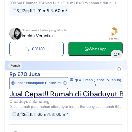
FOR SALE Rumah TCI Siap Huni LT 91 m LB 60 m Kamar tidur 2 + 1
Kamar mandi 1 + 1 Air sibel Listrik 1300 W Carport 1 mobil Op 775
3
2
1
LT
:
91 m²
LB
:
60 m²
jt/thn nego *m...
Diperbarui 2 bulan yang lalu oleh
Imelda Veranika
+628180...
WhatsApp
11
Rumah
Rp 670 Juta
Rp 4 Jutaan (Tenor 15 Tahun)
Lihat Kemampuan Cicilan-mu
ⓘ
Rp
Jual Cepat!! Rumah di Cibaduyut Ban
Cibaduyut, Bandung
Dijual rumah perumahan cibaduyut indah, Bandung Luas tanah 65
pbb Luas bangunan 65 pbb Ada garasi 1 mobil 2 tingkat Sudah di
3
2
1
LT
:
65 m²
LB
:
65 m²
renov Harga 670 juta ...