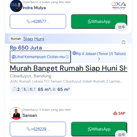
Diperbarui 3 bulan yang lalu oleh
Indra Mulya
+628577...
WhatsApp
6
Siap Huni
Rumah
Rp 650 Juta
Rp 4 Jutaan (Tenor 15 Tahun)
Lihat Kemampuan Cicilan-mu
ⓘ
Rp
Murah Banget Rumah Siap Huni SHM 
Cibaduyut, Bandung
JUAL Rumah Lokasi TCI Taman Cibaduyut Indah Rumah 2 Lantai
Luas tanah 65 pbb Luas bangunan 65 pbb Ada garasi 1 mobil Full
2
1
1
LT
:
65 m²
LB
:
65 m²
Renovasi Bangunan Kok...
Diperbarui 5 bulan yang lalu oleh
Sansan
+628229...
WhatsApp
6