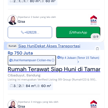
2
1
1
LT
:
80 m²
LB
:
60 m²
dan harga sesuai Sila...
Diperbarui 2 bulan yang lalu oleh
Gisa
+628228...
WhatsApp
9
Siap Huni
Dekat Akses Transportasi
Rumah
Rp 750 Juta
Rp 4 Jutaan (Tenor 15 Tahun)
Lihat Kemampuan Cicilan-mu
ⓘ
Rp
Rumah Terawat Siap Huni di Taman C
Cibaduyut, Bandung
Listing ini merupakan Verified Listing 99 Group (Rumah123 & 99)
Tim 99 Group sudah melakukan pengecekan dokumen, lokasi asli,
3
2
LT
:
84 m²
LB
:
60 m²
dan harga sesuai Si...
Diperbarui 3 minggu yang lalu oleh
Gisa