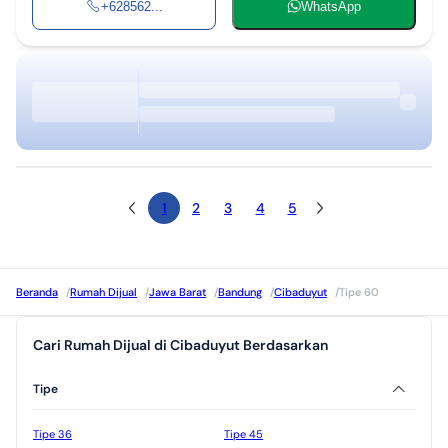
+628562...
WhatsApp
1
2
3
4
5
Beranda
/
Rumah Dijual
/
Jawa Barat
/
Bandung
/
Cibaduyut
/
Tipe 60
Cari Rumah Dijual di Cibaduyut Berdasarkan
Tipe
Tipe 36
Tipe 45