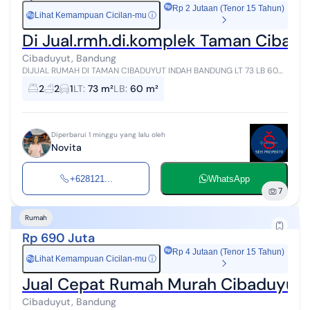
Rp 2 Jutaan (Tenor 15 Tahun)
Lihat Kemampuan Cicilan-mu
ⓘ
Rp
Di Jual.rmh.di.komplek Taman Cibad
Cibaduyut, Bandung
DIJUAL RUMAH DI TAMAN CIBADUYUT INDAH BANDUNG LT 73 LB 60
KT 2 KM 2 SHM CARPORT 1 LISTRIK 1300 AIR JETPUMP HADAP BARAT
2
2
1
LT
:
73 m²
LB
:
60 m²
HARGA 460 JUTA nego Id
Diperbarui 1 minggu yang lalu oleh
Novita
+628121...
WhatsApp
7
Rumah
Rp 690 Juta
Rp 4 Jutaan (Tenor 15 Tahun)
Lihat Kemampuan Cicilan-mu
ⓘ
Rp
Jual Cepat Rumah Murah Cibaduyut
Cibaduyut, Bandung