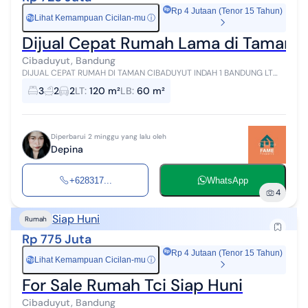
Rp 4 Jutaan (Tenor 15 Tahun)
Lihat Kemampuan Cicilan-mu
ⓘ
Rp
Dijual Cepat Rumah Lama di Taman 
Cibaduyut, Bandung
DIJUAL CEPAT RUMAH DI TAMAN CIBADUYUT INDAH 1 BANDUNG LT
:120 m² LB : 60 m² Lebar muka ± 10 m 3 KT 2 KM Listrik 2200 W Air
3
2
2
LT
:
120 m²
LB
:
60 m²
jetpump + Filter Car...
Diperbarui 2 minggu yang lalu oleh
Depina
+628317...
WhatsApp
4
Siap Huni
Rumah
Rp 775 Juta
Rp 4 Jutaan (Tenor 15 Tahun)
Lihat Kemampuan Cicilan-mu
ⓘ
Rp
For Sale Rumah Tci Siap Huni
Cibaduyut, Bandung