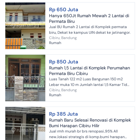
Rp 650 Juta
Hanya 650Jt Rumah Mewah 2 Lantai di
Permata Biru
Jual BU Rumah 2 Lantai di Komplek permata
biru, Dekat ke kampus UIN dekat ke jatinangor.
Cibiru, Bandung
Rumah
Rp 850 Juta
Rumah 1,5 Lantai di Komplek Perumahan
Permata Biru Cibiru
Luas Tanah 122 m2 Luas Bangunan 150 m2
Lebar muka 10 m Jumlah lantai 1,5 Kamar Tidur
Cibiru, Bandung
5 Kamar Mandi 2 Carport 1 Listrik 1300 Watt
Rumah
Air PDAM ...
Rp 385 Juta
Rumah Baru Selesai Renovasi di Komplek
Bumi Harapan Cibiru Hilir
Jual rmh murah br brs renopasi..95% All
new..lokasi strategis di komp.bumi harapan