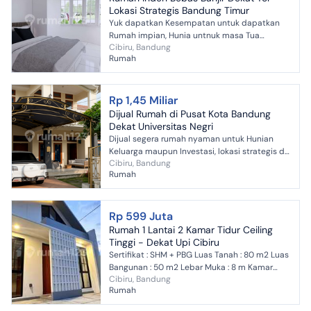
Lokasi Strategis Bandung Timur
Yuk dapatkan Kesempatan untuk dapatkan
Rumah impian, Hunia untnuk masa Tua
Cibiru, Bandung
bersama keluarga, terbatas buat Anda
Rumah
dapatkan rumah nyaman dengan return...
Rp 1,45 Miliar
Dijual Rumah di Pusat Kota Bandung
Dekat Universitas Negri
Dijual segera rumah nyaman untuk Hunian
Keluarga maupun Investasi, lokasi strategis di
Cibiru, Bandung
tengah Kota Bandung dengan akses mudah ke
Rumah
berbagai pusat pe...
Rp 599 Juta
Rumah 1 Lantai 2 Kamar Tidur Ceiling
Tinggi - Dekat Upi Cibiru
Sertifikat : SHM + PBG Luas Tanah : 80 m2 Luas
Bangunan : 50 m2 Lebar Muka : 8 m Kamar
Cibiru, Bandung
Tidur : 2 Kamar Mandi : 2 Hadap : Timur Semi
Rumah
Furnished, Kitc...