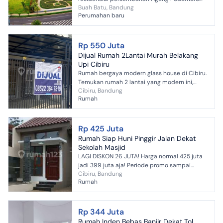
Buah Batu, Bandung
Park dengan desain prestisius dan nuansa
Perumahan baru
resort di dalamnya. Dengan lua...
Rp 550 Juta
Dijual Rumah 2Lantai Murah Belakang
Upi Cibiru
Rumah bergaya modern glass house di Cibiru.
Temukan rumah 2 lantai yang modern ini,
Cibiru, Bandung
dijual dengan pemandangan asri yang
Rumah
menambah nilai estetika d...
Rp 425 Juta
Rumah Siap Huni Pinggir Jalan Dekat
Sekolah Masjid
LAGI DISKON 26 JUTA! Harga normal 425 juta
jadi 399 juta aja! Periode promo sampai
Cibiru, Bandung
tanggal 15 Maret 2026 Rumah siap huni
Rumah
pinggir jalan dan lokasi ...
Rp 344 Juta
Rumah Inden Bebas Banjir Dekat Tol