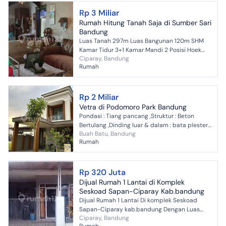
Rp 3 Miliar
Rumah Hitung Tanah Saja di Sumber Sari
Bandung
Luas Tanah 297m Luas Bangunan 120m SHM
Kamar Tidur 3+1 Kamar Mandi 2 Posisi Hoek
Ciparay, Bandung
Garasi 1, carport 1 Taman Harga 3 Milyar
Rumah
Hubungi : Selvie - Pres...
Rp 2 Miliar
Vetra di Podomoro Park Bandung
Pondasi : Tiang pancang ,Struktur : Beton
Bertulang ,Dinding luar & dalam : bata plester
Buah Batu, Bandung
aci ,Lantai : Kamar Utama & Ruang Utama:
Rumah
Homog...
Rp 320 Juta
Dijual Rumah 1 Lantai di Komplek
Seskoad Sapan-Ciparay Kab.bandung
Dijual Rumah 1 Lantai Di komplek Seskoad
Sapan-Ciparay kab.bandung Dengan Luas
Ciparay, Bandung
132mtr bangunan 100mtr Ada 3 kamar tidur