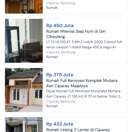
Ciparay, Bandung
Luas Bangunan 120 m2 Kamar Tidur 3 Kamar
Rumah
Mandi 3 Hadap Barat 2 Carport...
Rp 450 Juta
Rumah Milenial Siap huni di Giri
Ciheulang
LT 72 LB 120 KT 3 KM 2 Listrik 2200 3 lantai full
renov carport 1 mobil Harga 450 jt nego A1
Ciparay, Bandung
Rumah
Rp 375 Juta
Rumah Full Renovasi Komplek Mutiara
Asri Ciparay Majalaya
Dijual Rumah Full Renovasi Kompleks Mutiara
Asri Ciparay LT 128 m/LB 70 m Kamar Tidur 2
Ciparay, Bandung
Kamar Mandi 1 Carport 1 mobil SHM Hook Air
Rumah
PDAM jernih Lis...
Rp 432 Juta
Rumah Lelang 2 Lantai di Ciparay,