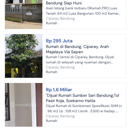
Bandung Siap Huni
Aset lelang bank terbaru DRumah PRO Luas
Tanah: 64 m2 Luas Bangunan: 100 m2 Kamar
Ciparay, Bandung
Tidur: 2 Kamar Mandi: 2 Listrik: 2.200 VA Air:
Rumah
Sumur Bor Kondis...
Rp 295 Juta
Rumah di Bandung, Ciparay, Arah
Majalaya Via Sapan
Rumah 1 lantai di Ciparay, Bandung. Dijual
rumah di wilayah yang nyaman dengan
Ciparay, Bandung
pemandangan pedesaan. Bebas polusi dan
Rumah
bebas banjir. Rinciannya ad...
Rp 1,6 Miliar
"Dijual Rumah Sumber Sari Bandung,Tol
Pasir Koja, Soekarno Hatta
Dijual Rumah di Sumbersari Spesifikasi: SHM Lt
: 96 m2 Lb : 108 m2 Listrik : 3.500 w Hadap :
Ciparay, Bandung
utara KT : 3 KM : 3 Semi furnished (AC: 1,
Rumah
Waterheat...