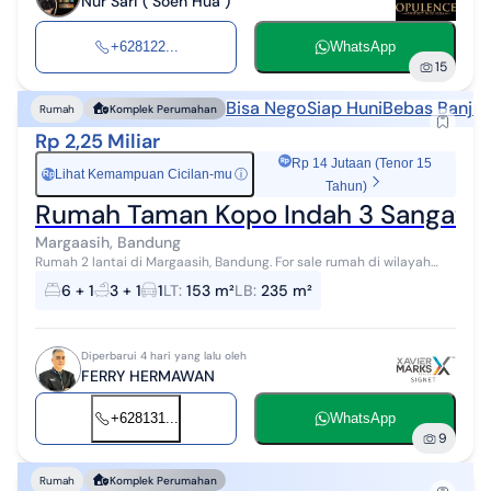
Nur Sari ( Soen Hua )
+628122...
WhatsApp
15
Bisa Nego
Siap Huni
Bebas Banjir
Rumah
Komplek Perumahan
Rp 2,25 Miliar
Rp 14 Jutaan (Tenor 15
Lihat Kemampuan Cicilan-mu
ⓘ
Rp
Tahun)
Rumah Taman Kopo Indah 3 Sangat I
Margaasih, Bandung
Rumah 2 lantai di Margaasih, Bandung. For sale rumah di wilayah
yang asri dengan pemandangan Lokasi Pinggiran Kota. Properti 2
6 + 1
3 + 1
1
LT
:
153 m²
LB
:
235 m²
lantai bergaya mode...
Diperbarui 4 hari yang lalu oleh
FERRY HERMAWAN
+628131...
WhatsApp
9
Rumah
Komplek Perumahan