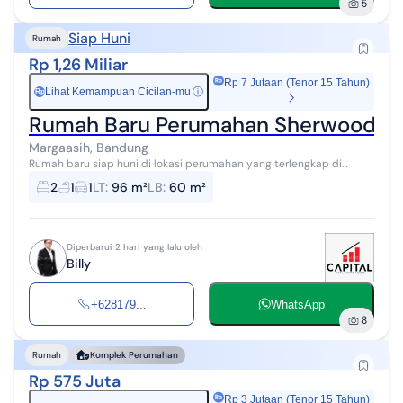
5
Siap Huni
Rumah
Rp 1,26 Miliar
Rp 7 Jutaan (Tenor 15 Tahun)
Lihat Kemampuan Cicilan-mu
ⓘ
Rp
Rumah Baru Perumahan Sherwood Ta
Margaasih, Bandung
Rumah baru siap huni di lokasi perumahan yang terlengkap di
Bandung Selatan Luas Tanah 96m Luas Bangunan 60m Kamar Tidur
2
1
1
LT
:
96 m²
LB
:
60 m²
2 Kamar Mandi 1 Carport...
Diperbarui 2 hari yang lalu oleh
Billy
+628179...
WhatsApp
8
Rumah
Komplek Perumahan
Rp 575 Juta
Rp 3 Jutaan (Tenor 15 Tahun)