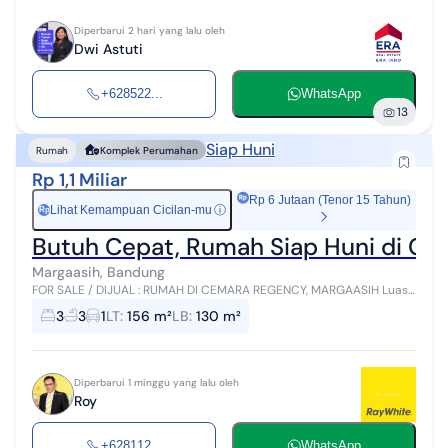
Diperbarui 2 hari yang lalu oleh
Dwi Astuti
+628522...
WhatsApp
13
Siap Huni
Rumah
Komplek Perumahan
Rp 1,1 Miliar
Rp 6 Jutaan (Tenor 15 Tahun)
Lihat Kemampuan Cicilan-mu
ⓘ
Rp
Butuh Cepat, Rumah Siap Huni di Ce
Margaasih, Bandung
FOR SALE / DIJUAL : RUMAH DI CEMARA REGENCY, MARGAASIH Luas
Tanah : 156 m² Luas Bangunan : +/- 130 m² Kamar tidur : 3 Kamar
3
3
1
LT
:
156 m²
LB
:
130 m²
mandi : 3 Listr...
Diperbarui 1 minggu yang lalu oleh
Roy
+628112...
WhatsApp