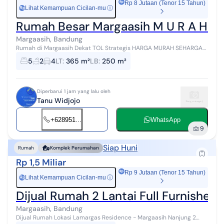
Rp 8 Jutaan (Tenor 15 Tahun)
Lihat Kemampuan Cicilan-mu
ⓘ
Rp
Rumah Besar Margaasih M U R A H Ha
Margaasih, Bandung
Rumah di Margaasih Dekat TOL Strategis HARGA MURAH SEHARGA
TANAH SAJA
5
2
4
LT
:
365 m²
LB
:
250 m²
Diperbarui 1 jam yang lalu oleh
Tanu Widjojo
+628951...
WhatsApp
9
Siap Huni
Rumah
Komplek Perumahan
Rp 1,5 Miliar
Rp 9 Jutaan (Tenor 15 Tahun)
Lihat Kemampuan Cicilan-mu
ⓘ
Rp
Dijual Rumah 2 Lantai Full Furnished
Margaasih, Bandung
Dijual Rumah Lokasi Lamargas Residence - Margaasih Nanjung 2