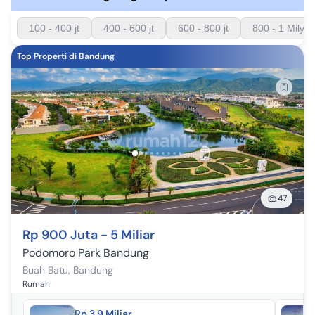
100 - 400 jt
400 - 600 jt
600 - 800 jt
800 - 1 Milyar
Top Properti di Bandung
47
Rp 900 Juta - 5 Miliar
Podomoro Park Bandung
Buah Batu
,
Bandung
Rumah
Rp 3,9 Miliar