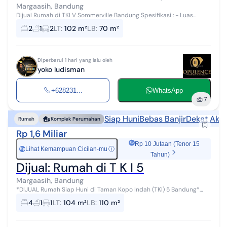
Margaasih, Bandung
Dijual Rumah di TKI V Sommerville Bandung Spesifikasi : - Luas
tanah 102 m2 (6 x 17) - Luas bangunan 100 m2 - Kamar tidur 2 -
2
1
2
LT
:
102 m²
LB
:
70 m²
Kamar mandi 1 - Su...
Diperbarui 1 hari yang lalu oleh
yoko ludisman
+628231...
WhatsApp
7
Siap Huni
Bebas Banjir
Dekat Akse
Rumah
Komplek Perumahan
Rp 1,6 Miliar
Rp 10 Jutaan (Tenor 15
Lihat Kemampuan Cicilan-mu
ⓘ
Rp
Tahun)
Dijual: Rumah di T K I 5
Margaasih, Bandung
*DIJUAL Rumah Siap Huni di Taman Kopo Indah (TKI) 5 Bandung*
*Spesifikasi* Baru&Bersih. Siap Huni SHM LT : 104 m² LB : 110 m² Listrik
4
1
1
LT
:
104 m²
LB
:
110 m²
: 2.200 wa...