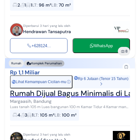
plafon Tinggi Lt : 96 m² Lb : 70 m² Kt: 2 Km : 1 Garasi Hadap : barat Air
2
1
1
LT
:
96 m²
LB
:
70 m²
JETPUMP...
Diperbarui 3 hari yang lalu oleh
Hendrawan Tansaputra
+628124...
WhatsApp
8
Rumah
Komplek Perumahan
Rp 1,1 Miliar
Rp 6 Jutaan (Tenor 15 Tahun)
Lihat Kemampuan Cicilan-mu
ⓘ
Rp
Rumah Dijual Bagus Minimalis di La
Margaasih, Bandung
Luas tanah 105 m Luas bangunan 100 m Kamar Tidur 4 Kamar mandi
3 Token 2000 watt SHM Harga 1,1 M nego OPI 03
4
3
1
LT
:
105 m²
LB
:
100 m²
Diperbarui 3 hari yang lalu oleh