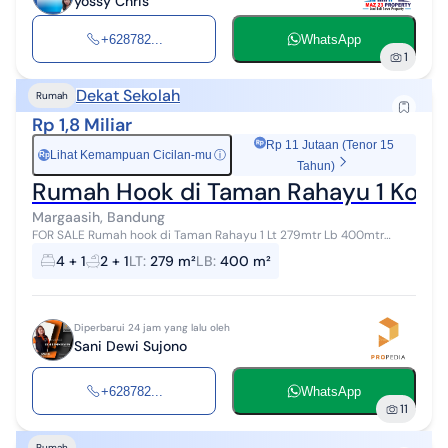
yossy Chris
+628782...
WhatsApp
1
Dekat Sekolah
Rumah
Rp 1,8 Miliar
Rp 11 Jutaan (Tenor 15
Lihat Kemampuan Cicilan-mu
ⓘ
Rp
Tahun)
Rumah Hook di Taman Rahayu 1 Kota
Margaasih, Bandung
FOR SALE Rumah hook di Taman Rahayu 1 Lt 279mtr Lb 400mtr
Kamar 4+1 Kamar mandi 2+1 Air summersibble, Listrik 2200va
4 + 1
2 + 1
LT
:
279 m²
LB
:
400 m²
Carport 3 Inc : water heath...
Diperbarui 24 jam yang lalu oleh
Sani Dewi Sujono
+628782...
WhatsApp
11
Rumah