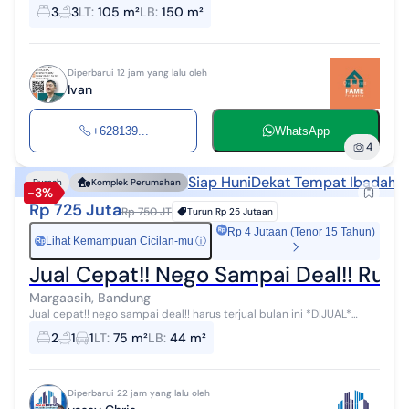
Lantai LT 105M² LB 150M² KT 3 KM 3 Listrik 2200 Watt Air Jetpump &
3
3
LT
:
105 m²
LB
:
150 m²
Artesis Full Fur...
Diperbarui 12 jam yang lalu oleh
Ivan
+628139...
WhatsApp
4
Siap Huni
Dekat Tempat Ibadah
Rumah
Komplek Perumahan
-3%
Rp 725 Juta
Rp 750 JT
Turun
Rp 25 Jutaan
Rp 4 Jutaan (Tenor 15 Tahun)
Lihat Kemampuan Cicilan-mu
ⓘ
Rp
Jual Cepat!! Nego Sampai Deal!! Ru
Margaasih, Bandung
Jual cepat!! nego sampai deal!! harus terjual bulan ini *DIJUAL*
Rumah komplek lamargas residence LT: 75m² LB: 44m² KT: 2 KM: 1
2
1
1
LT
:
75 m²
LB
:
44 m²
Carport : 2 Li...
Diperbarui 22 jam yang lalu oleh