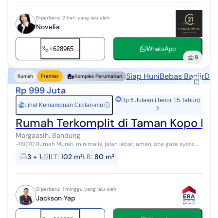
Diperbarui 2 hari yang lalu oleh
Novelia
+628965...
WhatsApp
9
Siap Huni
Bebas Banjir
Dek
Rumah
Premier
Komplek Perumahan
Rp 999 Juta
Rp 6 Jutaan (Tenor 15 Tahun)
Lihat Kemampuan Cicilan-mu
ⓘ
Rp
Rumah Terkomplit di Taman Kopo Inda
Margaasih, Bandung
-18070 Rumah Murah, minimalis, jalan lebar, aman, one gate system
Rumah 1 lantai di Margaasih, Bandung. Dijual rumah di wilayah yang
3 + 1
1
LT
:
102 m²
LB
:
80 m²
tenang denga...
Diperbarui 1 minggu yang lalu oleh
Jackson Yap