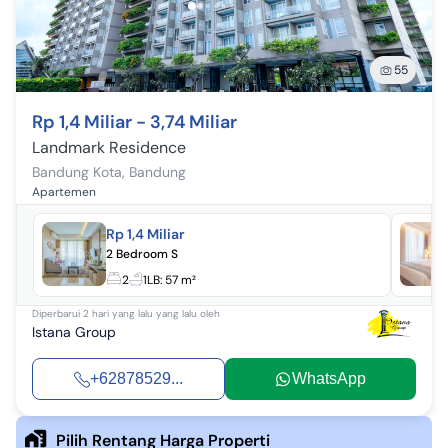
55
Rp 1,4 Miliar - 3,74 Miliar
Landmark Residence
Bandung Kota
,
Bandung
Apartemen
Rp 1,4 Miliar
2 Bedroom S
2
1
LB:
57 m²
Diperbarui
2 hari yang lalu
yang lalu oleh
Istana Group
+62878529...
WhatsApp
Pilih Rentang Harga Properti