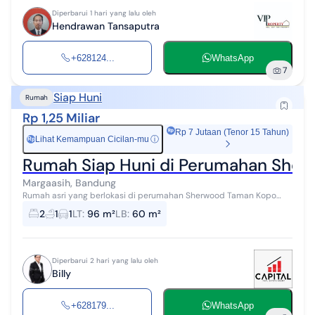
Diperbarui 1 hari yang lalu oleh
Hendrawan Tansaputra
+628124...
WhatsApp
7
Siap Huni
Rumah
Rp 1,25 Miliar
Rp 7 Jutaan (Tenor 15 Tahun)
Lihat Kemampuan Cicilan-mu
ⓘ
Rp
Rumah Siap Huni di Perumahan Sher
Margaasih, Bandung
Rumah asri yang berlokasi di perumahan Sherwood Taman Kopo
Indah 5 Terletak di Bandung Selatan dengan spesifikasi sebagai
2
1
1
LT
:
96 m²
LB
:
60 m²
berikut : Luas Tanah 96m...
Diperbarui 2 hari yang lalu oleh
Billy
+628179...
WhatsApp