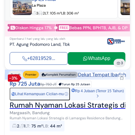
La Plaza
3
2
LT:
105 m²
LB:
306 m²
Diskon Hingga 17%
Bebas PPN, BPHTB, AJB, & DP
Diperbarui
1 hari yang lalu
yang lalu oleh
PT. Agung Podomoro Land, Tbk
+62819529...
WhatsApp
3
Dekat Tempat Ibadah
Rumah
Premier
Komplek Perumahan
-3%
Rp 725 Juta
Rp 750 JT
Turun
Rp 25 Jutaan
Rp 4 Jutaan (Tenor 15 Tahun)
Lihat Kemampuan Cicilan-mu
ⓘ
Rp
Rumah Nyaman Lokasi Strategis di 
Margaasih, Bandung
Rumah Nyaman Lokasi Strategis di Lamargas Residence Bandung
LT: 75m² LB: 44m² KT: 2 KM: 1 Carport : 2 Listrik: 1300 Air: artesis n
2
1
LT
:
75 m²
LB
:
44 m²
sible...