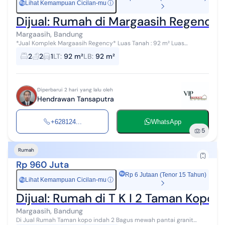
Lihat Kemampuan Cicilan-mu
ⓘ
Rp
Dijual: Rumah di Margaasih Regency
Margaasih, Bandung
*Jual Komplek Margaasih Regency* Luas Tanah : 92 m² Luas
Bangungan : 92 m² Kamar Tidur : 2 Kamar Mandi : 2 (1 di Kamar Tidur)
2
2
1
LT
:
92 m²
LB
:
92 m²
Dapur : 1 Harga ...
Diperbarui 2 hari yang lalu oleh
Hendrawan Tansaputra
+628124...
WhatsApp
5
Rumah
Rp 960 Juta
Rp 6 Jutaan (Tenor 15 Tahun)
Lihat Kemampuan Cicilan-mu
ⓘ
Rp
Dijual: Rumah di T K I 2 Taman Kopo I
Margaasih, Bandung
Di Jual Rumah Taman kopo indah 2 Bagus mewah pantai granit