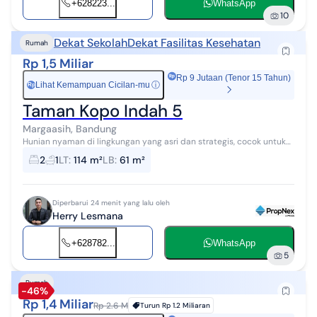
+628223...
WhatsApp
10
Dekat Sekolah
Dekat Fasilitas Kesehatan
Rumah
Rp 1,5 Miliar
Rp 9 Jutaan (Tenor 15 Tahun)
Lihat Kemampuan Cicilan-mu
ⓘ
Rp
Taman Kopo Indah 5
Margaasih, Bandung
Hunian nyaman di lingkungan yang asri dan strategis, cocok untuk
keluarga kecil maupun sebagai investasi. Lokasi: Taman Kopo Indah
2
1
LT
:
114 m²
LB
:
61 m²
5 (Springville ...
Diperbarui 24 menit yang lalu oleh
Herry Lesmana
+628782...
WhatsApp
5
Rumah
-46%
Rp 1,4 Miliar
Rp 2.6 M
Turun
Rp 1.2 Miliaran