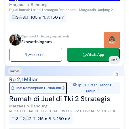
Margaasih, Bandung
Dijual Rumah Lokasi Lamargas Residence - Margaasih Nanjung 2
Lantai LT 105M² LB 150M² KT 3 KM 3 Listrik 2200 Watt Air Jetpump &
3
3
LT
:
105 m²
LB
:
150 m²
Artesis Full Fur...
Diperbarui 1 minggu yang lalu oleh
Ekawatiningrum
+628778...
WhatsApp
5
Rumah
Rp 2,1 Miliar
Rp 13 Jutaan (Tenor 15
Lihat Kemampuan Cicilan-mu
ⓘ
Rp
Tahun)
Rumah di Jual di Tki 2 Strategis
Margaasih, Bandung
RUMAH DI JUAL DI TKI 2 STRATEGIS LT 215 M LB 150 M KM.TIDUR 3 KM.
MANDI 2 DAPUR GARASI 2 MOBIL Halaman teras depan ada kolam
3
2
2
LT
:
215 m²
LB
:
150 m²
ikan SHM Harga 2,1...