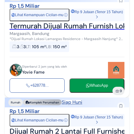
Rp 1,5 Miliar
Rp 9 Jutaan (Tenor 15 Tahun)
Lihat Kemampuan Cicilan-mu
ⓘ
Rp
Termurah Dijual Rumah Furnish Loka
Margaasih, Bandung
*Dijual Rumah Lokasi Lamargas Residence - Margaasih Nanjung* 2
Lantai LT 105M² LB 150M² KT 3 KM 3 Listrik 2200 Watt Air Jetpump &
3
3
LT
:
105 m²
LB
:
150 m²
Artesis Full F...
Diperbarui 2 jam yang lalu oleh
Yovie Fame
+628778...
WhatsApp
9
Siap Huni
Rumah
Komplek Perumahan
Rp 1,5 Miliar
Rp 9 Jutaan (Tenor 15 Tahun)
Lihat Kemampuan Cicilan-mu
ⓘ
Rp
Dijual Rumah 2 Lantai Full Furnished