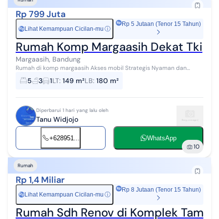
Rp 799 Juta
Rp 5 Jutaan (Tenor 15 Tahun)
Lihat Kemampuan Cicilan-mu
ⓘ
Rp
Rumah Komp Margaasih Dekat Tki
Margaasih, Bandung
Rumah di komp margaasih Akses mobil Strategis Nyaman dan
aman
5
3
1
LT
:
149 m²
LB
:
180 m²
Diperbarui 1 hari yang lalu oleh
Tanu Widjojo
+628951...
WhatsApp
10
Rumah
Rp 1,4 Miliar
Rp 8 Jutaan (Tenor 15 Tahun)
Lihat Kemampuan Cicilan-mu
ⓘ
Rp
Rumah Sdh Renov di Komplek Taman 