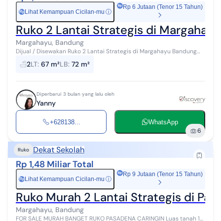
Rp 6 Jutaan (Tenor 15 Tahun)
Lihat Kemampuan Cicilan-mu
ⓘ
Rp
Ruko 2 Lantai Strategis di Margahay
Margahayu, Bandung
Dijual / Disewakan Ruko 2 Lantai Strategis di Margahayu Bandung
Timur Ruko 2 lantai di lokasi ramai dan strategis, berada di Jl. Pluto
2
LT
:
67 m²
LB
:
72 m²
Utara, Marg...
Diperbarui 3 bulan yang lalu oleh
Yanny
+628138...
WhatsApp
6
Dekat Sekolah
Ruko
Rp 1,48 Miliar Total
Rp 9 Jutaan (Tenor 15 Tahun)
Lihat Kemampuan Cicilan-mu
ⓘ
Rp
Ruko Murah 2 Lantai Strategis di Pa
Margahayu, Bandung
FOR SALE MURAH BANGET RUKO PASADENA CARINGIN Luas tanah 121