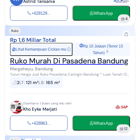
Astrid Tansania
+628129...
WhatsApp
4
Ruko
Rp 1,6 Miliar Total
Rp 10 Jutaan (Tenor 15
Lihat Kemampuan Cicilan-mu
ⓘ
Rp
Tahun)
Ruko Murah Di Pasadena Bandung
Margahayu, Bandung
Turun Harga Jual Ruko Pasadena Caringin Bandung * Luas Tanah 121
m2 * Luas Bangunan 165 m2 * 2 Lantai * Kamar Tidur 1 * Kamar
2
LT
:
121 m²
LB
:
165 m²
Mandi 2 * Hadap B...
Diperbarui 1 bulan yang lalu oleh
Kho Eyke Marjati
+628963...
WhatsApp
12