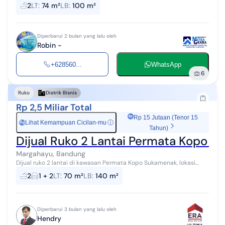
1300 Watt Air: jet pump Carport: 1 SHM Harga Jual: 1,25 M nego Harga
2
LT
:
74 m²
LB
:
100 m²
Sew...
Diperbarui 2 bulan yang lalu oleh
Robin -
+628560...
WhatsApp
6
Ruko
Distrik Bisnis
Rp 2,5 Miliar Total
Rp 15 Jutaan (Tenor 15
Lihat Kemampuan Cicilan-mu
ⓘ
Rp
Tahun)
Dijual Ruko 2 Lantai Permata Kopo 
Margahayu, Bandung
Dijual ruko 2 lantai di kawasan Permata Kopo Sukamenak, lokasi
berkembang dan cocok untuk usaha sekaligus tempat tinggal. Ruko
2
1 + 2
LT
:
70 m²
LB
:
140 m²
ini memiliki layo...
Diperbarui 3 bulan yang lalu oleh
Hendry