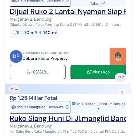
Lihat Kemampuan Cicilan-mu
ⓘ
Rp
Tahun)
Dijual Ruko 2 Lantai Nyaman Siap Pa
Margahayu, Bandung
Dijual / Disewa Ruko Permata Kopo 2 LT 70 m2 ; LB 140 m2 ; lebar
muka 5 meter ; 2 Lt 2200 Watt ; air sible. lt 1...ruang kosong buat
1
LT
:
70 m²
LB
:
140 m²
usaha, 1 k...
Diperbarui 1 bulan yang lalu oleh
DP
Debora Fame Property
+628518...
WhatsApp
7
Ruko
Rp 1,25 Miliar Total
Rp 7 Jutaan (Tenor 15 Tahun)
Lihat Kemampuan Cicilan-mu
ⓘ
Rp
Ruko Siang Huni Di Jl.manglid Bandu
Margahayu, Bandung
For Sale/Rent Ruko Manglid LT: 74 m² LB: 100 m² 2 Lantai KM: 2 Listrik: