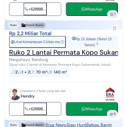
+628998...
WhatsApp
7
Ruko
Distrik Bisnis
Rp 2,2 Miliar Total
Rp 13 Jutaan (Tenor 15
Lihat Kemampuan Cicilan-mu
ⓘ
Rp
Tahun)
Ruko 2 Lantai Permata Kopo Sukame
Margahayu, Bandung
Dijual ruko 2 lantai di kawasan Permata Kopo Sukamenak, lokasi
berkembang dan cocok untuk usaha sekaligus tempat tinggal. Ruko
2
1 + 2
LT
:
70 m²
LB
:
140 m²
ini memiliki layo...
Diperbarui 3 bulan yang lalu oleh
Hendry
+628998...
WhatsApp
5
Bisa Nego
Siap Huni
Bebas Banjir
Ruko
Distrik Bisnis