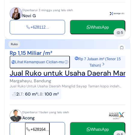
Diperbarui 3 minggu yang lalu oleh
Novi G
+628112...
WhatsApp
5
Ruko
Rp 1,15 Miliar /m²
Rp 7 Jutaan /m² (Tenor 15
Lihat Kemampuan Cicilan-mu
ⓘ
Rp
Tahun)
Jual Ruko untuk Usaha Daerah Mangl
Margahayu, Bandung
Jual Ruko Untuk Usaha Daerah Manglid Sayap Taman kopo indah
Luas tanah. : 60 m2 Luas bangunan : 100 m2 Lebar muka. : 5 m
2
LT
:
60 m²
LB
:
100 m²
Lantai. ...
Diperbarui 1 bulan yang lalu oleh
Acong
+628164...
WhatsApp
5