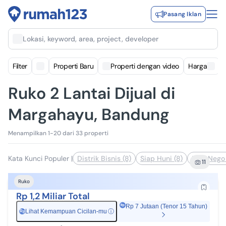
Pasang Iklan
Lokasi, keyword, area, project, developer
Filter
Properti Baru
Properti dengan video
Harga
Ruko 2 Lantai Dijual di
Margahayu, Bandung
Menampilkan 1-20 dari 33 properti
Kata Kunci Populer
|
Distrik Bisnis (8)
Siap Huni (8)
Bisa Nego 
11
Ruko
Rp 1,2 Miliar Total
Rp 7 Jutaan (Tenor 15 Tahun)
Lihat Kemampuan Cicilan-mu
ⓘ
Rp