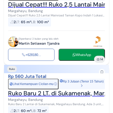
Dijual Cepat!!! Ruko 2,5 Lantai Main
Margahayu, Bandung
Dijual Cepat!!! Ruko 2,5 Lantai Mainroad Taman Kopo Indah 1 Lokasi
ramai dekat dengan sekolah, minimarket dan tempat kuliner Luas
2
LT
:
65 m²
LB
:
100 m²
tanah: 65 m2 Lua...
Diperbarui 2 bulan yang lalu oleh
Martin Setiawan Tjandra
+628180...
WhatsApp
14
Ruko
Rp 560 Juta Total
Rp 3 Jutaan (Tenor 15 Tahun)
Lihat Kemampuan Cicilan-mu
ⓘ
Rp
Ruko Baru 2 LT. di Sukamenak, Marg
Margahayu, Bandung
Ruko Baru 2 Lantai di Sukamenak, Margahayu Bandung. Ada 3 unit,
masing² : LT. 60m² LB. 72m² Lebar muka 5 meter Bangunan 2 lantai
2
LT
:
60 m²
LB
:
72 m²
KM. 2 unit Lis...