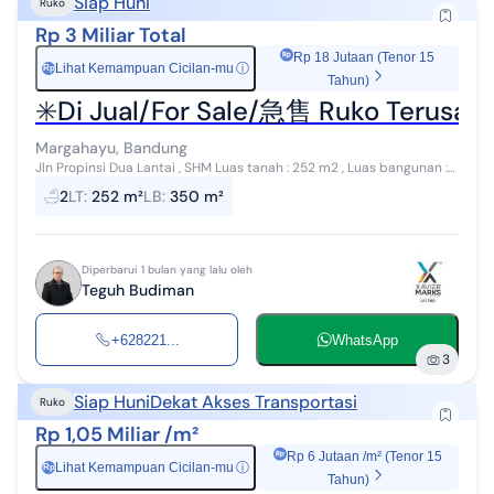
Siap Huni
Ruko
Rp 3 Miliar Total
Rp 18 Jutaan (Tenor 15
Lihat Kemampuan Cicilan-mu
ⓘ
Rp
Tahun)
✳️Di Jual/For Sale/急售 Ruko Terusan
Margahayu, Bandung
Jln Propinsi Dua Lantai , SHM Luas tanah : 252 m2 , Luas bangunan :
350 m2 Kamar Tidur : 3 , Toilet : 2 Carport + Garasi Luas Sebelah
2
LT
:
252 m²
LB
:
350 m²
ERHA KOPO D...
Diperbarui 1 bulan yang lalu oleh
Teguh Budiman
+628221...
WhatsApp
3
Siap Huni
Dekat Akses Transportasi
Ruko
Rp 1,05 Miliar /m²
Rp 6 Jutaan /m² (Tenor 15
Lihat Kemampuan Cicilan-mu
ⓘ
Rp
Tahun)