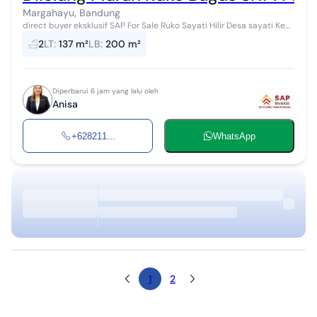
Margahayu, Bandung
direct buyer eksklusif SAP For Sale Ruko Sayati Hilir Desa sayati Kec.
Margahayu Kab Bandung reposisi harga Lt : 137 m² Lb : 200 m²
2
LT
:
137 m²
LB
:
200 m²
Bangunan...
Diperbarui 6 jam yang lalu oleh
Anisa
+628211...
WhatsApp
1
2