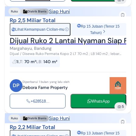
Siap Huni
Ruko
Distrik Bisnis
Rp 2,5 Miliar Total
Rp 15 Jutaan (Tenor 15
Lihat Kemampuan Cicilan-mu
ⓘ
Rp
Tahun)
Dijual Ruko 2 Lantai Nyaman Siap Pa
Margahayu, Bandung
Dijual / Disewa Ruko Permata Kopo 2 LT 70 m2 ; LB 140 m2 ; lebar
muka 5 meter ; 2 Lt 2200 Watt ; air sible. lt 1...ruang kosong buat
1
LT
:
70 m²
LB
:
140 m²
usaha, 1 k...
Diperbarui 1 bulan yang lalu oleh
DP
Debora Fame Property
+628518...
WhatsApp
5
Siap Huni
Ruko
Distrik Bisnis
Rp 2,2 Miliar Total
Rp 13 Jutaan (Tenor 15