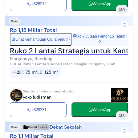
+628212...
WhatsApp
9
Ruko
Rp 1,15 Miliar Total
Rp 7 Jutaan (Tenor 15 Tahun)
Lihat Kemampuan Cicilan-mu
ⓘ
Rp
Ruko 2 Lantai Strategis untuk Kantor
Margahayu, Bandung
DIJUAL Ruko 2 Lantai di Kopo Lestari Manglid Margahayu Kab
Bandung LT 75m2 LB 125m2 2 Lantai Lebar muka 5m 2KT 2KM Listrik
2
LT
:
75 m²
LB
:
125 m²
1300W Carport 2 mobil ...
Diperbarui 1 minggu yang lalu oleh
yoko ludisman
+628231...
WhatsApp
6
Dekat Sekolah
Ruko
Distrik Bisnis
Rp 1,1 Miliar Total