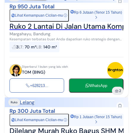
Rp 950 Juta Total
Rp 6 Jutaan (Tenor 15 Tahun)
Lihat Kemampuan Cicilan-mu
ⓘ
Rp
Ruko 2 Lantai Di Jalan Utama Kompl
Margahayu, Bandung
Kesempatan terbatas buat Anda dapatkan ruko strategis dengan
return investasi tinggi di Margahayu, Bandung. Ruko ini menawarkan
3
LT
:
70 m²
LB
:
140 m²
lokasi yang strate...
Diperbarui 1 bulan yang lalu oleh
TOM (BING)
+628213...
WhatsApp
2
Lelang
Ruko
Rp 300 Juta Total
Rp 1 Jutaan (Tenor 15 Tahun)
Lihat Kemampuan Cicilan-mu
ⓘ
Rp
Dilelang Murah Ruko Bagus SHM Mainr