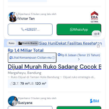
Diperbarui 5 bulan yang lalu oleh
Victor Tan
+628157...
WhatsApp
8
Siap Huni
Dekat Fasilitas Kesehatan
Ruko
Distrik Bisnis
Rp 1,4 Miliar Total
Rp 8 Jutaan (Tenor 15 Tahun)
Lihat Kemampuan Cicilan-mu
ⓘ
Rp
Dijual Murah Ruko Sadang Cocok Bua
Margahayu, Bandung
✨ Ruko Dijual di Taman Holis Bandung ✨ Dijual ruko strategis di
kawasan Taman Holis, lokasi sangat potensial untuk berbagai jenis
2
LT
:
79 m²
LB
:
120 m²
usaha! Spe...
Diperbarui 3 bulan yang lalu oleh
Susiyana