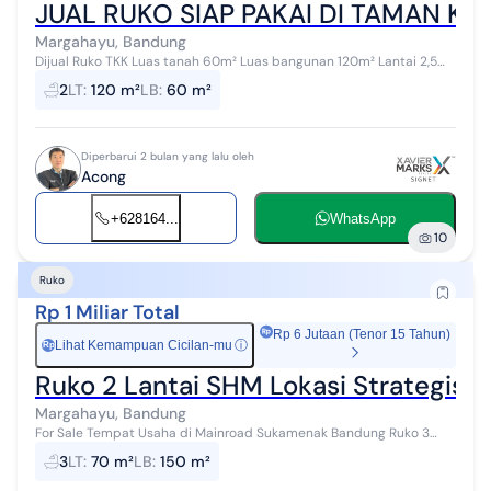
JUAL RUKO SIAP PAKAI DI TAMAN K
Margahayu, Bandung
Dijual Ruko TKK Luas tanah 60m² Luas bangunan 120m² Lantai 2,5
Lokasi jalan utama (main road] 2 kamar mandi (lantai 1& lantai 2)
2
LT
:
120 m²
LB
:
60 m²
Listrik t...
Diperbarui 2 bulan yang lalu oleh
Acong
+628164...
WhatsApp
10
Ruko
Rp 1 Miliar Total
Rp 6 Jutaan (Tenor 15 Tahun)
Lihat Kemampuan Cicilan-mu
ⓘ
Rp
Ruko 2 Lantai SHM Lokasi Strategis
Margahayu, Bandung
For Sale Tempat Usaha di Mainroad Sukamenak Bandung Ruko 3
Bagian SHM 2 Lantai LT 70m² LB 150m² KM 3 Listrik 4.400 W Air Sible
3
LT
:
70 m²
LB
:
150 m²
- Lokasi Strat...