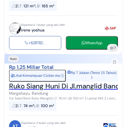
m² Luas bangunan 165 m² 2 lantai Kamar tidur 1 Kamar mandi 2
2
LT
:
121 m²
LB
:
165 m²
Listrik 5500 watt Air...
Diperbarui 1 bulan yang lalu oleh
irene yoshua
+628782...
WhatsApp
7
Ruko
Rp 1,25 Miliar Total
Rp 7 Jutaan (Tenor 15 Tahun)
Lihat Kemampuan Cicilan-mu
ⓘ
Rp
Ruko Siang Huni Di Jl.manglid Bandu
Margahayu, Bandung
For Sale/Rent Ruko Manglid LT: 74 m² LB: 100 m² 2 Lantai KM: 2 Listrik:
1300 Watt Air: jet pump Carport: 1 SHM Harga Jual: 1,25 M nego Harga
2
LT
:
74 m²
LB
:
100 m²
Sew...
Diperbarui 3 bulan yang lalu oleh
AT