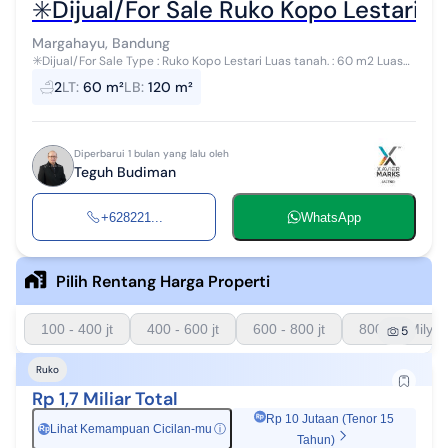
✳️Dijual/For Sale Ruko Kopo Lestari L
Margahayu, Bandung
✳️Dijual/For Sale Type : Ruko Kopo Lestari Luas tanah. : 60 m2 Luas
bangunan : 120 m2 Lebar muka. : 5 m Lantai. : 2...
2
LT
:
60 m²
LB
:
120 m²
Diperbarui 1 bulan yang lalu oleh
Teguh Budiman
+628221...
WhatsApp
Pilih Rentang Harga Properti
100 - 400 jt
400 - 600 jt
600 - 800 jt
800 - 1 Milyar
5
Ruko
Rp 1,7 Miliar Total
Rp 10 Jutaan (Tenor 15
Lihat Kemampuan Cicilan-mu
ⓘ
Rp
Tahun)