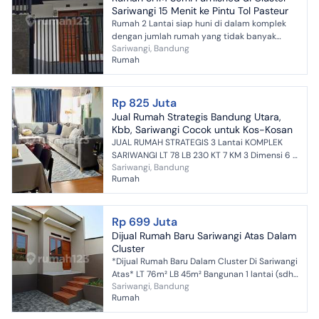
Sariwangi 15 Menit ke Pintu Tol Pasteur
Rumah 2 Lantai siap huni di dalam komplek
dengan jumlah rumah yang tidak banyak
Sariwangi, Bandung
sehingga membuat lingkungan tenang. Semua
Rumah
unit sudah full terisi d...
Rp 825 Juta
Jual Rumah Strategis Bandung Utara,
Kbb, Sariwangi Cocok untuk Kos-Kosan
JUAL RUMAH STRATEGIS 3 Lantai KOMPLEK
SARIWANGI LT 78 LB 230 KT 7 KM 3 Dimensi 6 x
Sariwangi, Bandung
13 Listrik 5500 SHM Hadap Utara Row Jalan :8
Rumah
meter Carport + Kan...
Rp 699 Juta
Dijual Rumah Baru Sariwangi Atas Dalam
Cluster
*Dijual Rumah Baru Dalam Cluster Di Sariwangi
Atas* LT 76m² LB 45m² Bangunan 1 lantai (sdh
Sariwangi, Bandung
cakar ayam siap bangun 2 lantai) KT 2, KM 1
Rumah
Listrik 1...