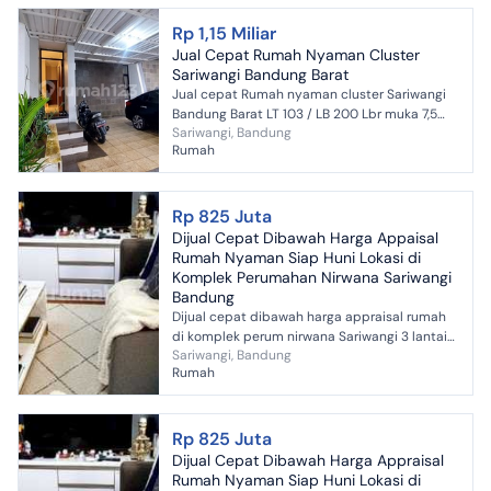
Rp 1,15 Miliar
Jual Cepat Rumah Nyaman Cluster
Sariwangi Bandung Barat
Jual cepat Rumah nyaman cluster Sariwangi
Bandung Barat LT 103 / LB 200 Lbr muka 7,5
Sariwangi, Bandung
Bangunan 3 lantai SHM, IMB 4 kmr tidur (2 di lt
Rumah
1; 2 di lt 2...
Rp 825 Juta
Dijual Cepat Dibawah Harga Appaisal
Rumah Nyaman Siap Huni Lokasi di
Komplek Perumahan Nirwana Sariwangi
Bandung
Dijual cepat dibawah harga appraisal rumah
di komplek perum nirwana Sariwangi 3 lantai
Sariwangi, Bandung
LT 78 LB 230 KT 4 + 3 KM 2 + 1 Dimensi 6 x 13
Rumah
Listrik 5500...
Rp 825 Juta
Dijual Cepat Dibawah Harga Appraisal
Rumah Nyaman Siap Huni Lokasi di