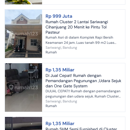
Rp 999 Juta
Rumah Cluster 2 Lantai Sariwangi
Cihanjuang 20 Menit ke Pintu Tol
Pasteur
Rumah Asri di dalam Komplek Rapi Bersih
Keamanan 24 jam. Luas tanah 99 m2 Luas
Sariwangi, Bandung
bangunan 140 m2 2 lantai 4 kamar tidur 2
Rumah
kamar mandi 1 dapur luas...
Rp 1,35 Miliar
Di Jual Cepat! Rumah dengan
Pemandangan Pegunungan ,Udara Sejuk
dan One Gate System
DIJUAL CEPAT!! Rumah dengan pemandangan
pegunungan dan udara sejuk. Rumah Cluster
Sariwangi, Bandung
di Mutiara Garden Residence - One gate -
Rumah
Security 24 jam - Cct...
Rp 1,35 Miliar
Rumah SHM Semi Furnished di Cluster