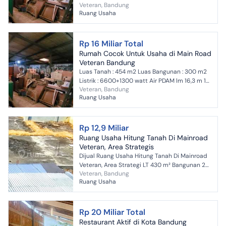
Veteran, Bandung
Lantai Hadap Utara SHM Harga 16 M More
Ruang Usaha
details, Lor...
Rp 16 Miliar Total
Rumah Cocok Untuk Usaha di Main Road
Veteran Bandung
Luas Tanah : 454 m2 Luas Bangunan : 300 m2
Listrik : 6600+1300 watt Air PDAM lm 16,3 m 1
Veteran, Bandung
Lantai Hadap Utara SHM Harga 16 M More
Ruang Usaha
details, Lor...
Rp 12,9 Miliar
Ruang Usaha Hitung Tanah Di Mainroad
Veteran, Area Strategis
Dijual Ruang Usaha Hitung Tanah Di Mainroad
Veteran, Area Strategi LT 430 m² Bangunan 2
Veteran, Bandung
lantai SHM Hadap Selatan Bentuk tanah
Ruang Usaha
gentong langsung j...
Rp 20 Miliar Total
Restaurant Aktif di Kota Bandung