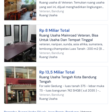
Ruang usaha di Veteran. Temukan ruang usaha
yang asri ini, dijual menghadirkan lingkungan
Veteran, Bandung
fasilitas yang lengkap, cocok untuk Anda yang
Ruang Usaha
mengingin...
Rp 8 Miliar Total
Ruang Usaha Mainroad Veteran, Bisa
Untuk Usaha Dan Tempat Tinggal
veteran, naripan, sunda, asia afrika, sumatera,
lembong,cihampelas Luas Tanah : 200 m2 (8 x
Veteran, Bandung
25) Luas Bangunan : 450 m2 Kamar Mandi : 4+1
Ruang Usaha
Ruangan :...
Rp 13,5 Miliar Total
Ruang Usaha Tengah Kota Bandung
Tengah
For sale Gedung - luas tanah 375 - lebar muka
7.5 - luas bangunan 742 SHGB ( s.d 2035 ) -
Veteran, Bandung
listrik = 11.000 & 6.600 Watt - air PDAM dan
Ruang Usaha
jetpu...