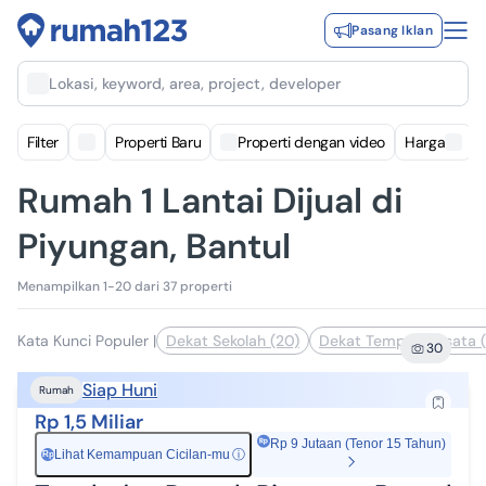
Pasang Iklan
Lokasi, keyword, area, project, developer
Filter
Properti Baru
Properti dengan video
Harga
Rumah 1 Lantai Dijual di
Piyungan, Bantul
Menampilkan 1-20 dari 37 properti
Kata Kunci Populer
|
Dekat Sekolah (20)
Dekat Tempat Wisata (
30
Siap Huni
Rumah
Rp 1,5 Miliar
Rp 9 Jutaan (Tenor 15 Tahun)
Lihat Kemampuan Cicilan-mu
ⓘ
Rp