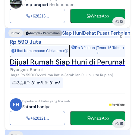
surip properti
Independen
+628213...
WhatsApp
15
Siap Huni
Dekat Pusat Perbelanja
Rumah
Komplek Perumahan
Rp 590 Juta
Rp 3 Jutaan (Tenor 15 Tahun)
Lihat Kemampuan Cicilan-mu
ⓘ
Rp
Dijual Rumah Siap Huni di Perumahan
Piyungan, Bantul
Harga Rp 59000xxxxLima Ratus Sembilan Puluh Juta Rupiah)
Kesempatan memiliki hunian di lingkungan perumahan yang asri
3
1
LT
:
81 m²
LB
:
81 m²
dan tenang di kawasan Piyung...
Diperbarui 4 bulan yang lalu oleh
FH
Fatarol hadiya
+628121...
WhatsApp
18