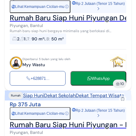
Rp 2 Jutaan (Tenor 15 Tahun)
Lihat Kemampuan Cicilan-mu
ⓘ
Rp
Rumah Baru Siap Huni Piyungan Dek
Piyungan, Bantul
Rumah baru siap huni bergaya minimalis yang berlokasi di
Srimartani, Piyungan, Bantul. Berada di kawasan strategis dengan
2
1
LT
:
90 m²
LB
:
50 m²
akses mudah menuju RSUD P...
Diperbarui 5 bulan yang lalu oleh
Myy Wastu
+628871...
WhatsApp
10
Siap Huni
Dekat Sekolah
Dekat Tempat Wisata
Rumah
Rp 375 Juta
Rp 2 Jutaan (Tenor 15 Tahun)
Lihat Kemampuan Cicilan-mu
ⓘ
Rp
Rumah Baru Siap Huni Piyungan - D
Piyungan, Bantul