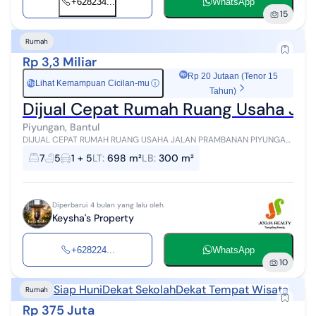
+628234...
WhatsApp
15
Rumah
Rp 3,3 Miliar
Rp 20 Jutaan (Tenor 15
Lihat Kemampuan Cicilan-mu
ⓘ
Rp
Tahun)
Dijual Cepat Rumah Ruang Usaha Jal
Piyungan, Bantul
DIJUAL CEPAT RUMAH RUANG USAHA JALAN PRAMBANAN PIYUNGAN
JOGJA Lokasi : Srimartani, Piyungan, Yogyakarta Harga : Rp. 3,3 M
7
5
1 + 5
LT
:
698 m²
LB
:
300 m²
nego sampai deal Spes...
Diperbarui 4 bulan yang lalu oleh
Keysha's Property
+628224...
WhatsApp
10
Siap Huni
Dekat Sekolah
Dekat Tempat Wisata
Rumah
Rp 375 Juta