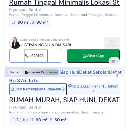
Rumah Tinggal Minimalis Lokasi Strat
Piyungan, Bantul
Rumah Tinggal ini berada di kawasan Srimartani, Piyungan, Bantul,
lingkungan yang masih asri dengan udara sejuk serta akses yang
LT
:
90 m²
LB
:
90 m²
mudah menuju Kota ...
Diperbarui 3 minggu yang lalu oleh
LISTIYANINGSIH NIDIA SARI
+628198...
WhatsApp
8
Siap Huni
Dekat Sekolah
Dekat Te
Rumah
Komplek Perumahan
Rp 375 Juta
Rp 2 Jutaan (Tenor 15 Tahun)
Lihat Kemampuan Cicilan-mu
ⓘ
Rp
RUMAH MURAH, SIAP HUNI, DEKAT 
Piyungan, Bantul
Rumah murah, siap huni, dalam perumahan, desain simple
minimalis, lokasi di area Srimartani, Piyungan, 9 menit saja dari RSUD
2
1
1
LT
:
90 m²
LB
:
50 m²
Prambanan, hanya 1 un...