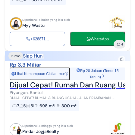
akses mudah menuju RSUD P...
Diperbarui 5 bulan yang lalu oleh
Myy Wastu
+628871...
WhatsApp
4
Siap Huni
Rumah
Rp 3,3 Miliar
Rp 20 Jutaan (Tenor 15
Lihat Kemampuan Cicilan-mu
ⓘ
Rp
Tahun)
Dijual Cepat! Rumah Dan Ruang Usah
Piyungan, Bantul
DIJUAL CEPAT! RUMAH & RUANG USAHA JALAN PRAMBANAN-
PIYUNGAN Luas tanah 698 m², bangunan 300 m², SHM, siap pakai!
7
5
5
LT
:
698 m²
LB
:
300 m²
Terdiri dari 7 kamar tidur, 5 k...
Diperbarui 4 minggu yang lalu oleh
Pindar JogjaRealty