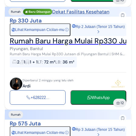
10
Dekat Fasilitas Kesehatan
Rumah
Baru Dibangun
Rp 330 Juta
Rp 2 Jutaan (Tenor 15 Tahun)
Lihat Kemampuan Cicilan-mu
ⓘ
Rp
Rumah Baru Harga Mulai Rp330 Jutaan
Piyungan, Bantul
Rumah Baru Harga Mulai Rp330 Jutaan di Piyungan Bantul | SHM &
PBG | Dekat Kidsfun Hunian Nyaman dengan Harga Terjangkau di
2
1
1 + 1
LT
:
72 m²
LB
:
36 m²
Sitimulyo, Piyungan, B...
Diperbarui 2 minggu yang lalu oleh
Ardi
+628222...
WhatsApp
12
Rumah
Rp 575 Juta
Rp 3 Jutaan (Tenor 15 Tahun)
Lihat Kemampuan Cicilan-mu
ⓘ
Rp