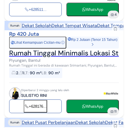
+628511...
WhatsApp
4
Dekat Sekolah
Dekat Tempat Wisata
Dekat Tempat
Rumah
Rp 420 Juta
Rp 2 Jutaan (Tenor 15 Tahun)
Lihat Kemampuan Cicilan-mu
ⓘ
Rp
Rumah Tinggal Minimalis Lokasi Strat
Piyungan, Bantul
Rumah Tinggal ini berada di kawasan Srimartani, Piyungan, Bantul,
lingkungan yang masih asri dengan udara sejuk serta akses yang
2
1
LT
:
90 m²
LB
:
90 m²
mudah menuju Kota ...
Diperbarui 2 minggu yang lalu oleh
SULISTYO RINI
+628176...
WhatsApp
11
Dekat Pusat Perbelanjaan
Dekat Sekolah
Dekat Fasi
Rumah