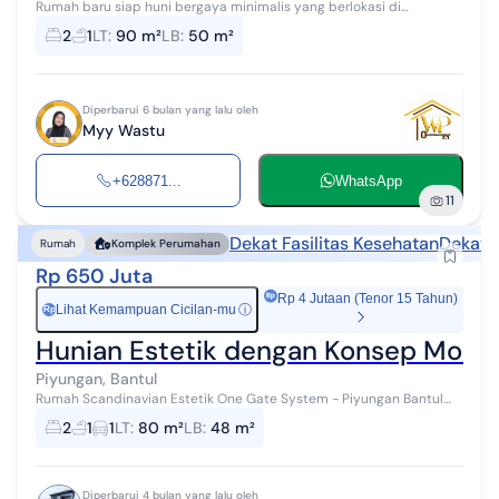
Rumah baru siap huni bergaya minimalis yang berlokasi di
Srimartani, Piyungan, Bantul. Berada di kawasan strategis dengan
2
1
LT
:
90 m²
LB
:
50 m²
akses mudah menuju RSUD P...
Diperbarui 6 bulan yang lalu oleh
Myy Wastu
+628871...
WhatsApp
11
Dekat Fasilitas Kesehatan
Dekat 
Rumah
Komplek Perumahan
Rp 650 Juta
Rp 4 Jutaan (Tenor 15 Tahun)
Lihat Kemampuan Cicilan-mu
ⓘ
Rp
Hunian Estetik dengan Konsep Moder
Piyungan, Bantul
Rumah Scandinavian Estetik One Gate System - Piyungan Bantul
Hyang Salinas Village, Kuden, Piyungan (Selatan Kids Fun Jl
2
1
1
LT
:
80 m²
LB
:
48 m²
Wonosari) Hunian estetik ...
Diperbarui 4 bulan yang lalu oleh