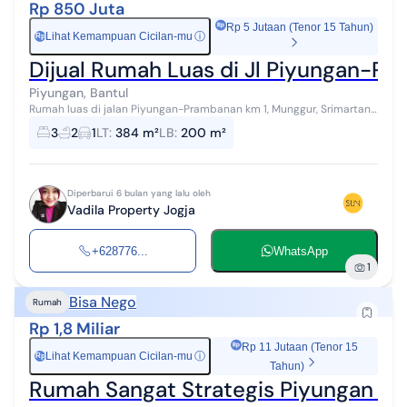
Rp 850 Juta
Rp 5 Jutaan (Tenor 15 Tahun)
Lihat Kemampuan Cicilan-mu
ⓘ
Rp
Dijual Rumah Luas di Jl Piyungan-Pr
Piyungan, Bantul
Rumah luas di jalan Piyungan-Prambanan km 1, Munggur, Srimartani,
Piyungan, Bantul ini mempunyai luas tanah 384 m2, lebar muka 8.7
3
2
1
LT
:
384 m²
LB
:
200 m²
meter, panjang 4...
Diperbarui 6 bulan yang lalu oleh
Vadila Property Jogja
+628776...
WhatsApp
1
Bisa Nego
Rumah
Rp 1,8 Miliar
Rp 11 Jutaan (Tenor 15
Lihat Kemampuan Cicilan-mu
ⓘ
Rp
Tahun)
Rumah Sangat Strategis Piyungan De