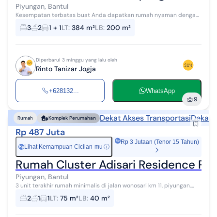
Piyungan, Bantul
Kesempatan terbatas buat Anda dapatkan rumah nyaman dengan
return investasi tinggi di Piyungan, Bantul. Rumah ini menawarkan
3
2
1 + 1
LT
:
384 m²
LB
:
200 m²
kelengkapan fasilitas...
Diperbarui 3 minggu yang lalu oleh
Rinto Tanizar Jogja
+628132...
WhatsApp
9
Dekat Akses Transportasi
Dekat 
Rumah
Komplek Perumahan
Rp 487 Juta
Rp 3 Jutaan (Tenor 15 Tahun)
Lihat Kemampuan Cicilan-mu
ⓘ
Rp
Rumah Cluster Adisari Residence Pi
Piyungan, Bantul
3 unit terakhir rumah minimalis di jalan wonosari km 11, piyungan.
Spesifikasi bangunan: - Luas tanah 73 m2 - Luas bangunan 40m2 -
2
1
1
LT
:
75 m²
LB
:
40 m²
SHM - 2 Kamar T...