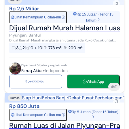
Rumah
Rp 2,5 Miliar
Rp 15 Jutaan (Tenor 15
Lihat Kemampuan Cicilan-mu
ⓘ
Rp
Tahun)
Dijual Rumah Murah Halaman Luas De
Piyungan, Bantul
Dijual Rumah Murah mangku jalan utama , ada Ruko Cocok untuk
usaha dan Rumah tinggal tinggal Finishing cat ulang Luas tanah
3
2
10 + 10
LT
:
778 m²
LB
:
200 m²
778meter Luas Bangunan ...
Diperbarui 5 bulan yang lalu oleh
Faruq Akbar
Independen
+628965...
WhatsApp
11
Siap Huni
Bebas Banjir
Dekat Pusat Perbelanjaan
De
Rumah
Rp 850 Juta
Rp 5 Jutaan (Tenor 15 Tahun)
Lihat Kemampuan Cicilan-mu
ⓘ
Rp
Rumah Luas di Jalan Piyungan-Pramba