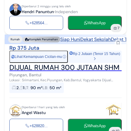
Diperbarui 2 minggu yang lalu oleh
Hendri Panuntun
Independen
+628564...
WhatsApp
7
Siap Huni
Dekat Sekolah
Dekat Te
Rumah
Komplek Perumahan
Rp 375 Juta
Rp 2 Jutaan (Tenor 15 Tahun)
Lihat Kemampuan Cicilan-mu
ⓘ
Rp
DIJUAL RUMAH 300 JUTAAN SHM & 
Piyungan, Bantul
Lokasi : Srimartani, Kec.Piyungan, Kab.Bantul, Yogyakarta Dijual
rumah murah, siap huni, SHM 300 jutaan dan berada di dalam
2
1
LT
:
90 m²
LB
:
50 m²
perumahan di Srimartan...
Diperbarui 1 hari yang lalu oleh
Angel Wastu
+628820...
WhatsApp