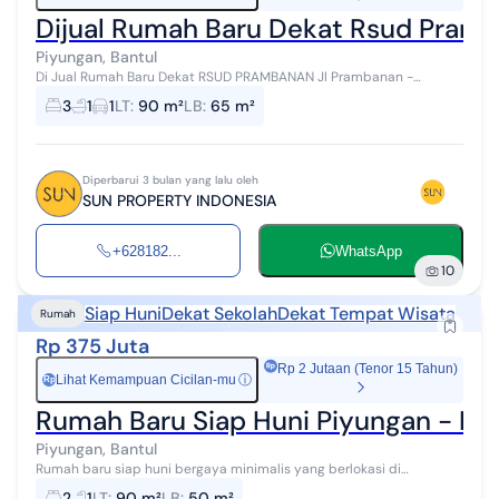
Dijual Rumah Baru Dekat Rsud Pramb
Piyungan, Bantul
Di Jual Rumah Baru Dekat RSUD PRAMBANAN Jl Prambanan -
Piyungan Madurejo Prambanan Sleman,Daerah Istimewa Yogyakarta
3
1
1
LT
:
90 m²
LB
:
65 m²
Spesifikasi : Type 65 * Luas ...
Diperbarui 3 bulan yang lalu oleh
SUN PROPERTY INDONESIA
+628182...
WhatsApp
10
Siap Huni
Dekat Sekolah
Dekat Tempat Wisata
Rumah
Rp 375 Juta
Rp 2 Jutaan (Tenor 15 Tahun)
Lihat Kemampuan Cicilan-mu
ⓘ
Rp
Rumah Baru Siap Huni Piyungan - D
Piyungan, Bantul
Rumah baru siap huni bergaya minimalis yang berlokasi di
Srimartani, Piyungan, Bantul. Berada di kawasan strategis dengan
2
1
LT
:
90 m²
LB
:
50 m²