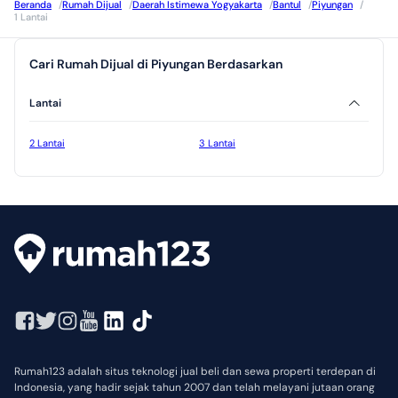
Beranda
/
Rumah Dijual
/
Daerah Istimewa Yogyakarta
/
Bantul
/
Piyungan
/
1 Lantai
Cari Rumah Dijual di Piyungan Berdasarkan
Lantai
2 Lantai
3 Lantai
Rumah123 adalah situs teknologi jual beli dan sewa properti terdepan di
Indonesia, yang hadir sejak tahun 2007 dan telah melayani jutaan orang