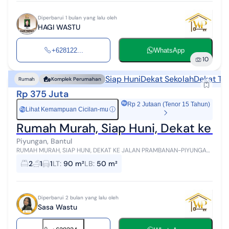
Diperbarui 1 bulan yang lalu oleh
HAGI WASTU
+628122...
WhatsApp
10
Siap Huni
Dekat Sekolah
Dekat Te
Rumah
Komplek Perumahan
Rp 375 Juta
Rp 2 Jutaan (Tenor 15 Tahun)
Lihat Kemampuan Cicilan-mu
ⓘ
Rp
Rumah Murah, Siap Huni, Dekat ke J
Piyungan, Bantul
RUMAH MURAH, SIAP HUNI, DEKAT KE JALAN PRAMBANAN-PIYUNGAN
Lokasi : Srimartani, Kec.Piyungan, Kab.Bantul, Yogyakarta Info &
2
1
1
LT
:
90 m²
LB
:
50 m²
Survei : WASTU PROPERTY ...
Diperbarui 2 bulan yang lalu oleh
Sasa Wastu