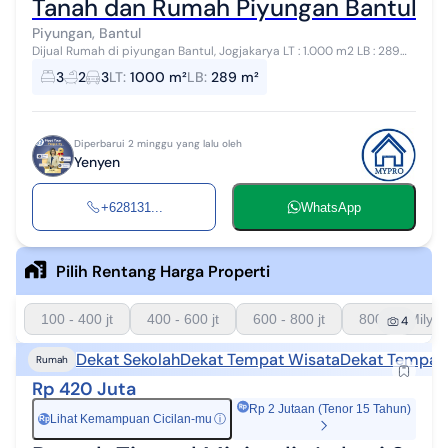
Tanah dan Rumah Piyungan Bantul Jog
Piyungan, Bantul
Dijual Rumah di piyungan Bantul, Jogjakarya LT : 1.000 m2 LB : 289
m2 Cocok untuk villa / rumah pensiunan
3
2
3
LT
:
1000 m²
LB
:
289 m²
Diperbarui 2 minggu yang lalu oleh
Yenyen
+628131...
WhatsApp
Pilih Rentang Harga Properti
100 - 400 jt
400 - 600 jt
600 - 800 jt
800 - 1 Milyar
4
Dekat Sekolah
Dekat Tempat Wisata
Dekat Tempat
Rumah
Rp 420 Juta
Rp 2 Jutaan (Tenor 15 Tahun)
Lihat Kemampuan Cicilan-mu
ⓘ
Rp