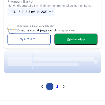
Piyungan, Bantul
Mohon dibantu ...BU Bismillahirahmanirrahim Dijual Rumah Baru
Mewah kwalitas Hotel bintang 5 , di Jalan Wonosari dekat dengan
4
3
LT
:
213 m²
LB
:
200 m²
lokasi wisata terfav...
Diperbarui 2 bulan yang lalu oleh
Dhedhe rumahjogja.co.id
Independen
+628174...
WhatsApp
1
2