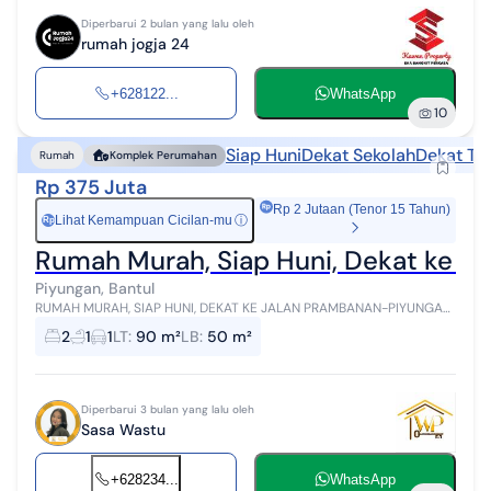
Diperbarui 2 bulan yang lalu oleh
rumah jogja 24
+628122...
WhatsApp
10
Siap Huni
Dekat Sekolah
Dekat Te
Rumah
Komplek Perumahan
Rp 375 Juta
Rp 2 Jutaan (Tenor 15 Tahun)
Lihat Kemampuan Cicilan-mu
ⓘ
Rp
Rumah Murah, Siap Huni, Dekat ke J
Piyungan, Bantul
RUMAH MURAH, SIAP HUNI, DEKAT KE JALAN PRAMBANAN-PIYUNGAN
Lokasi : Srimartani, Kec.Piyungan, Kab.Bantul, Yogyakarta Info &
2
1
1
LT
:
90 m²
LB
:
50 m²
Survei : WASTU PROPERTY ...
Diperbarui 3 bulan yang lalu oleh
Sasa Wastu
+628234...
WhatsApp