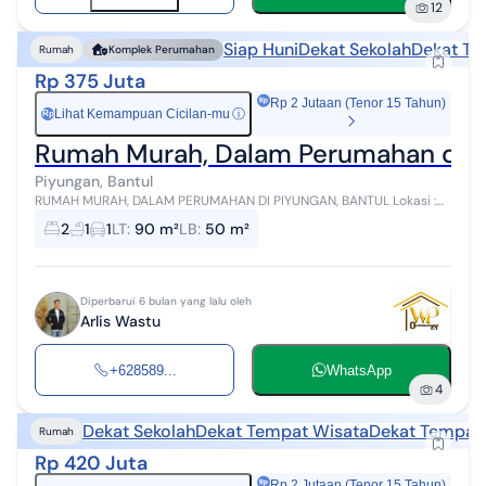
12
Siap Huni
Dekat Sekolah
Dekat Te
Rumah
Komplek Perumahan
Rp 375 Juta
Rp 2 Jutaan (Tenor 15 Tahun)
Lihat Kemampuan Cicilan-mu
ⓘ
Rp
Rumah Murah, Dalam Perumahan di P
Piyungan, Bantul
RUMAH MURAH, DALAM PERUMAHAN DI PIYUNGAN, BANTUL Lokasi :
Srimartani, Kec.Piyungan, Kab.Bantul, Yogyakarta Rumah murah, siap
2
1
1
LT
:
90 m²
LB
:
50 m²
huni, dalam perumahan...
Diperbarui 6 bulan yang lalu oleh
Arlis Wastu
+628589...
WhatsApp
4
Dekat Sekolah
Dekat Tempat Wisata
Dekat Tempat
Rumah
Rp 420 Juta
Rp 2 Jutaan (Tenor 15 Tahun)