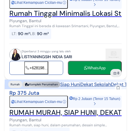
Lihat Kemampuan Cicilan-mu
ⓘ
Rp
Rumah Tinggal Minimalis Lokasi Strat
Piyungan, Bantul
Rumah Tinggal ini berada di kawasan Srimartani, Piyungan, Bantul,
lingkungan yang masih asri dengan udara sejuk serta akses yang
LT
:
90 m²
LB
:
90 m²
mudah menuju Kota ...
Diperbarui 3 minggu yang lalu oleh
LISTIYANINGSIH NIDIA SARI
+628198...
WhatsApp
8
Siap Huni
Dekat Sekolah
Dekat Te
Rumah
Komplek Perumahan
Rp 375 Juta
Rp 2 Jutaan (Tenor 15 Tahun)
Lihat Kemampuan Cicilan-mu
ⓘ
Rp
RUMAH MURAH, SIAP HUNI, DEKAT 
Piyungan, Bantul
Rumah murah, siap huni, dalam perumahan, desain simple
minimalis, lokasi di area Srimartani, Piyungan, 9 menit saja dari RSUD