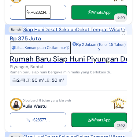
+628234...
WhatsApp
10
Siap Huni
Dekat Sekolah
Dekat Tempat Wisata
Rumah
Rp 375 Juta
Rp 2 Jutaan (Tenor 15 Tahun)
Lihat Kemampuan Cicilan-mu
ⓘ
Rp
Rumah Baru Siap Huni Piyungan Dek
Piyungan, Bantul
Rumah baru siap huni bergaya minimalis yang berlokasi di
Srimartani, Piyungan, Bantul. Berada di kawasan strategis dengan
2
1
LT
:
90 m²
LB
:
50 m²
akses mudah menuju RSUD P...
Diperbarui 5 bulan yang lalu oleh
Aulia Wastu
+628577...
WhatsApp
10