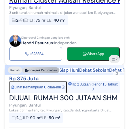
Rumah Cluster Adisari Residence Pi
Piyungan, Bantul
3 unit terakhir rumah minimalis di jalan wonosari km 11, piyungan.
Spesifikasi bangunan: - Luas tanah 73 m2 - Luas bangunan 40m2 -
2
1
1
LT
:
75 m²
LB
:
40 m²
SHM - 2 Kamar T...
Diperbarui 2 minggu yang lalu oleh
Hendri Panuntun
Independen
+628564...
WhatsApp
7
Siap Huni
Dekat Sekolah
Dekat Te
Rumah
Komplek Perumahan
Rp 375 Juta
Rp 2 Jutaan (Tenor 15 Tahun)
Lihat Kemampuan Cicilan-mu
ⓘ
Rp
DIJUAL RUMAH 300 JUTAAN SHM & 
Piyungan, Bantul
Lokasi : Srimartani, Kec.Piyungan, Kab.Bantul, Yogyakarta Dijual
rumah murah, siap huni, SHM 300 jutaan dan berada di dalam
2
1
LT
:
90 m²
LB
:
50 m²
perumahan di Srimartan...