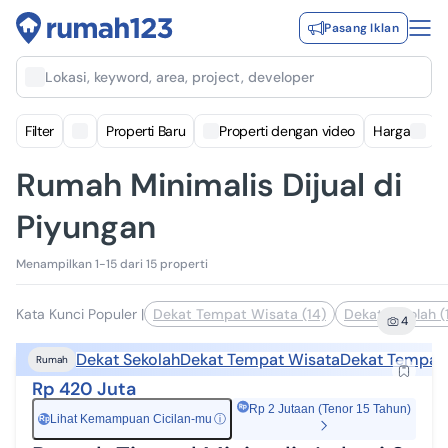
Pasang Iklan
Lokasi, keyword, area, project, developer
Filter
Properti Baru
Properti dengan video
Harga
Rumah Minimalis Dijual di
Piyungan
Menampilkan 1-15 dari 15 properti
Kata Kunci Populer
|
Dekat Tempat Wisata (14)
Dekat Sekolah (
4
Dekat Sekolah
Dekat Tempat Wisata
Dekat Tempat
Rumah
Rp 420 Juta
Rp 2 Jutaan (Tenor 15 Tahun)
Lihat Kemampuan Cicilan-mu
ⓘ
Rp