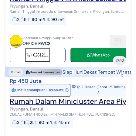
Piyungan, Bantul
Rumah Tinggal ini berada di kawasan Srimartani, Piyungan, Bantul,
lingkungan yang masih asri dengan udara sejuk serta akses yang
2
1
LT
:
90 m²
LB
:
90 m²
mudah menuju Kota ...
Diperbarui 4 minggu yang lalu oleh
OFFICE RWCS
+628121...
WhatsApp
10
Siap Huni
Dekat Tempat Wisata
Rumah
Komplek Perumahan
Rp 450 Juta
Rp 2 Jutaan (Tenor 15 Tahun)
Lihat Kemampuan Cicilan-mu
ⓘ
Rp
Rumah Dalam Minicluster Area Piyu
Piyungan, Bantul
DIJUAL RUMAH 400jtan MINIMALIS SIAP HUNI FULL FURNISHED
DALAM MINI CLUSTER AREA PIYUNGAN Lokasi : Jl.Wonosari KM 10
2
1
2
LT
:
90 m²
LB
:
45 m²
Mojosari Sitimulyo Piyungan Ba...