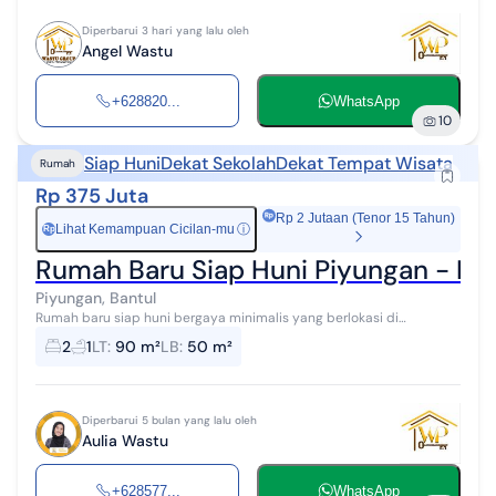
Diperbarui 3 hari yang lalu oleh
Angel Wastu
+628820...
WhatsApp
10
Siap Huni
Dekat Sekolah
Dekat Tempat Wisata
Rumah
Rp 375 Juta
Rp 2 Jutaan (Tenor 15 Tahun)
Lihat Kemampuan Cicilan-mu
ⓘ
Rp
Rumah Baru Siap Huni Piyungan - D
Piyungan, Bantul
Rumah baru siap huni bergaya minimalis yang berlokasi di
Srimartani, Piyungan, Bantul. Berada di kawasan strategis dengan
2
1
LT
:
90 m²
LB
:
50 m²
akses mudah menuju RSUD P...
Diperbarui 5 bulan yang lalu oleh
Aulia Wastu
+628577...
WhatsApp