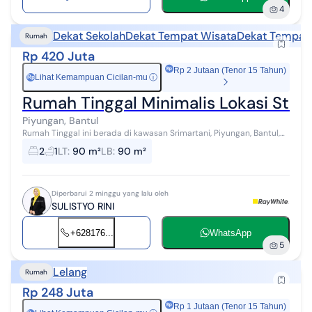
4
Dekat Sekolah
Dekat Tempat Wisata
Dekat Tempat
Rumah
Rp 420 Juta
Rp 2 Jutaan (Tenor 15 Tahun)
Lihat Kemampuan Cicilan-mu
ⓘ
Rp
Rumah Tinggal Minimalis Lokasi Strat
Piyungan, Bantul
Rumah Tinggal ini berada di kawasan Srimartani, Piyungan, Bantul,
lingkungan yang masih asri dengan udara sejuk serta akses yang
2
1
LT
:
90 m²
LB
:
90 m²
mudah menuju Kota ...
Diperbarui 2 minggu yang lalu oleh
SULISTYO RINI
+628176...
WhatsApp
5
Lelang
Rumah
Rp 248 Juta
Rp 1 Jutaan (Tenor 15 Tahun)