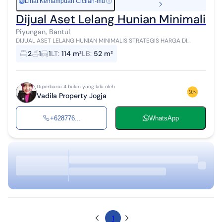
Lihat Kemampuan Cicilan-mu
ⓘ
Rp
Dijual Aset Lelang Hunian Minimalis 
Piyungan, Bantul
DIJUAL ASET LELANG HUNIAN MINIMALIS STRATEGIS HARGA DI
BAWAH RATA-RATA DI KAB BANTUL Lokasi : Kab Bantul, DI Yogyakarta
2
1
1
LT
:
114 m²
LB
:
52 m²
- Luas Tanah : 114 m2 -...
Diperbarui 4 bulan yang lalu oleh
Vadila Property Jogja
+628776...
WhatsApp
1