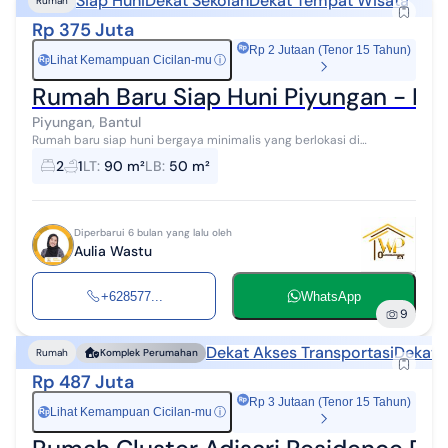
Siap Huni
Dekat Sekolah
Dekat Tempat Wisata
Rumah
Rp 375 Juta
Rp 2 Jutaan (Tenor 15 Tahun)
Lihat Kemampuan Cicilan-mu
ⓘ
Rp
Rumah Baru Siap Huni Piyungan - D
Piyungan, Bantul
Rumah baru siap huni bergaya minimalis yang berlokasi di
Srimartani, Piyungan, Bantul. Berada di kawasan strategis dengan
2
1
LT
:
90 m²
LB
:
50 m²
akses mudah menuju RSUD P...
Diperbarui 6 bulan yang lalu oleh
Aulia Wastu
+628577...
WhatsApp
9
Dekat Akses Transportasi
Dekat 
Rumah
Komplek Perumahan
Rp 487 Juta
Rp 3 Jutaan (Tenor 15 Tahun)
Lihat Kemampuan Cicilan-mu
ⓘ
Rp