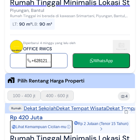
Rumah Tinggal Minimalis Lokasi Strat
Piyungan, Bantul
Rumah Tinggal ini berada di kawasan Srimartani, Piyungan, Bantul,
lingkungan yang masih asri dengan udara sejuk serta akses yang
LT
:
90 m²
LB
:
90 m²
mudah menuju Kota ...
Diperbarui 4 minggu yang lalu oleh
OFFICE RWCS
+628121...
WhatsApp
Pilih Rentang Harga Properti
100 - 400 jt
400 - 600 jt
4
Dekat Sekolah
Dekat Tempat Wisata
Dekat Tempat
Rumah
Rp 420 Juta
Rp 2 Jutaan (Tenor 15 Tahun)
Lihat Kemampuan Cicilan-mu
ⓘ
Rp
Rumah Tinggal Minimalis Lokasi Strat