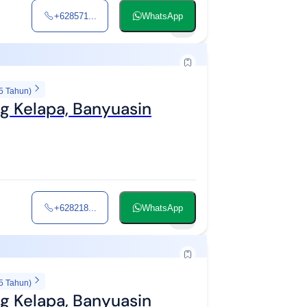
+628571...
WhatsApp
4
5 Tahun)
g Kelapa, Banyuasin
+628218...
WhatsApp
6
5 Tahun)
g Kelapa, Banyuasin