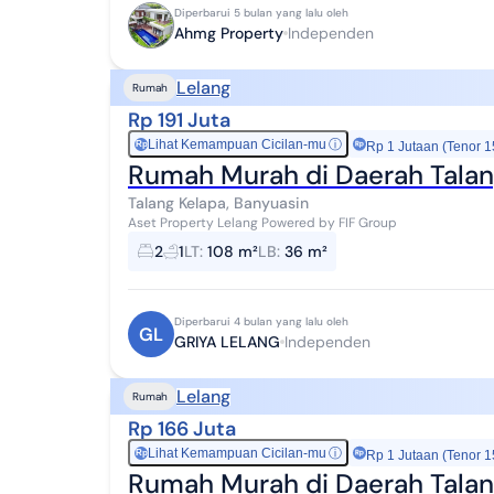
Diperbarui 5 bulan yang lalu oleh
Ahmg Property
Independen
Lelang
Rumah
Rp 191 Juta
Lihat Kemampuan Cicilan-mu
ⓘ
Rp
Rp 1 Jutaan (Tenor 1
Rumah Murah di Daerah Talan
Talang Kelapa, Banyuasin
Aset Property Lelang Powered by FIF Group
2
1
LT
:
108 m²
LB
:
36 m²
Diperbarui 4 bulan yang lalu oleh
GL
GRIYA LELANG
Independen
Lelang
Rumah
Rp 166 Juta
Lihat Kemampuan Cicilan-mu
ⓘ
Rp
Rp 1 Jutaan (Tenor 1
Rumah Murah di Daerah Talan