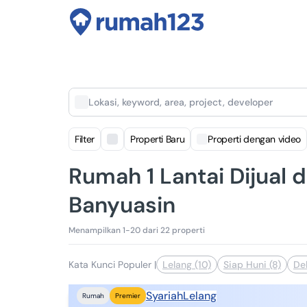
Lokasi, keyword, area, project, developer
Filter
Properti Baru
Properti dengan video
Rumah 1 Lantai Dijual d
Banyuasin
Menampilkan 1-20 dari 22 properti
Kata Kunci Populer
|
Lelang (10)
Siap Huni (8)
De
Syariah
Lelang
Rumah
Premier