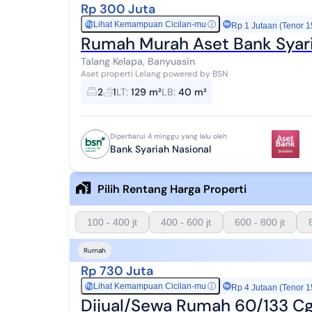
Rp 300 Juta
Lihat Kemampuan Cicilan-mu
ⓘ
Rp
Rp 1 Jutaan (Tenor 1
Rumah Murah Aset Bank Syari
Talang Kelapa, Banyuasin
Aset properti Lelang powered by BSN
2
1
LT
:
129 m²
LB
:
40 m²
Diperbarui 4 minggu yang lalu oleh
Bank Syariah Nasional
Pilih Rentang Harga Properti
100 - 400 jt
400 - 600 jt
600 - 800 jt
Rumah
Rp 730 Juta
Lihat Kemampuan Cicilan-mu
ⓘ
Rp
Rp 4 Jutaan (Tenor 1
Dijual/Sewa Rumah 60/133 Cg