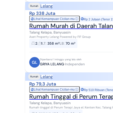
Lelang
Rumah
Rp 338 Juta
Lihat Kemampuan Cicilan-mu
ⓘ
Rp
Rp 2 Jutaan (Tenor 1
Rumah Murah di Daerah Talan
Talang Kelapa, Banyuasin
Aset Property Lelang Powered by FIF Group
2
1
LT
:
358 m²
LB
:
70 m²
Diperbarui 1 minggu yang lalu oleh
GL
GRIYA LELANG
Independen
Lelang
Rumah
Rp 79,3 Juta
Lihat Kemampuan Cicilan-mu
ⓘ
Rp
Rp 510 Ribuan (Teno
Rumah Tinggal di Perum Terap
Talang Kelapa, Banyuasin
Rumah tinggal di Perum Terapi Jaya el. Kenten Kec. Talan