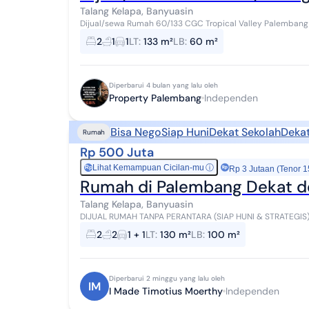
Talang Kelapa, Banyuasin
Dijual/sewa Rumah 60/133 CGC Tropical Valley Palembang Spec LT. : 133 (hook) LB. : 60 KT : 2 KM. : 1 Lantai : 
Carport : 1 mobil Garasi : - ...
2
1
1
LT
:
133 m²
LB
:
60 m²
Diperbarui 4 bulan yang lalu oleh
Property Palembang
Independen
Bisa Nego
Siap Huni
Dekat Sekolah
Deka
Rumah
Rp 500 Juta
Lihat Kemampuan Cicilan-mu
ⓘ
Rp
Rp 3 Jutaan (Tenor 1
Rumah di Palembang Dekat d
Talang Kelapa, Banyuasin
DIJUAL RUMAH TANPA PERANTARA (SIAP HUNI & STRATEGIS) Lokasi: Perumnas Talang Kelapa Blok 6 No. 7
Kota Palembang (Lingkungan Sudah Rapi & Ramai)...
2
2
1 + 1
LT
:
130 m²
LB
:
100 m²
Diperbarui 2 minggu yang lalu oleh
IM
I Made Timotius Moerthy
Independen