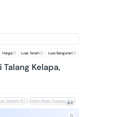
Harga
Luas Tanah
Luas Bangunan
Lokasi
i Talang Kelapa,
kat Sekolah (6)
Dekat Akses Transportasi (4)
Komplek Perumahan
3