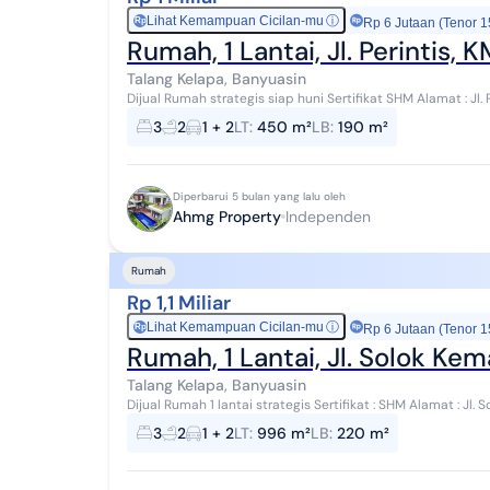
Lihat Kemampuan Cicilan-mu
ⓘ
Rp
Rp 6 Jutaan (Tenor 1
Rumah, 1 Lantai, Jl. Perintis,
Talang Kelapa, Banyuasin
Dijual Rumah strategis siap huni Sertifikat SHM Alamat : Jl. Perintis, KM 8. RT 22. Sukamoro, Talang Kelapa.
Banyuasin. ‎Luas tanah 450 m² (15...
3
2
1 + 2
LT
:
450 m²
LB
:
190 m²
Diperbarui 5 bulan yang lalu oleh
Ahmg Property
Independen
Rumah
Rp 1,1 Miliar
Lihat Kemampuan Cicilan-mu
ⓘ
Rp
Rp 6 Jutaan (Tenor 1
Rumah, 1 Lantai, Jl. Solok Ke
Talang Kelapa, Banyuasin
Dijual Rumah 1 lantai strategis Sertifikat : SHM Alamat : Jl. Solok Kemas. RT 024, Tanah mas, Talang Kelapa
Banyuasin. Luas Tanah : 996 M² Luas B...
3
2
1 + 2
LT
:
996 m²
LB
:
220 m²