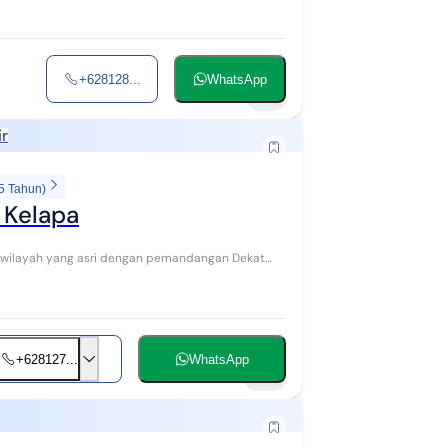
+628128...
WhatsApp
9
ir
5 Tahun)
 Kelapa
+628127...
WhatsApp
14