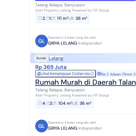
Talang Kelapa, Banyuasin
Aset Property Lelang Powered by FIF Group
2
1
LT
:
111 m²
LB
:
36 m²
Diperbarui 4 bulan yang lalu oleh
GL
GRIYA LELANG
Independen
Lelang
Rumah
Rp 369 Juta
Lihat Kemampuan Cicilan-mu
ⓘ
Rp
Rp 2 Jutaan (Tenor 1
Rumah Murah di Daerah Talan
Talang Kelapa, Banyuasin
Aset Property Lelang Powered by FIF Group
4
2
LT
:
104 m²
LB
:
36 m²
Diperbarui 4 bulan yang lalu oleh
GL
GRIYA LELANG
Independen