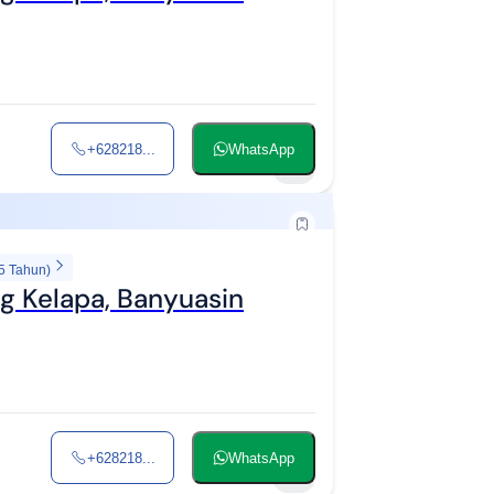
+628218...
WhatsApp
5
5 Tahun)
g Kelapa, Banyuasin
+628218...
WhatsApp
5