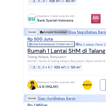
2
1
1
LT
:
108 m²
LB
:
60 m²
Diperbarui 3 bulan yang lalu oleh
Bank Syariah Indonesia
Bisa Nego
Bebas Banj
Rumah
Komplek Perumahan
Rp 500 Juta
Lihat Kemampuan Cicilan-mu
ⓘ
Rp
Rp 3 Jutaan (Tenor 1
Rumah 1 Lantai SHM di Talang
Talang Kelapa, Banyuasin
Rumah 1 lantai di Talang Kelapa, Banyuasin. Dijual rumah di wilayah yang asri dengan pemandangan Dekat
Kawasan Bisnis & Industri. Properti 1 lanta...
2
1
1 + 1
LT
:
100 m²
LB
:
50 m²
Diperbarui 5 bulan yang lalu oleh
LILIS (MQJW)
Siap Huni
Bebas Banjir
Rumah
Rp 1 Miliar