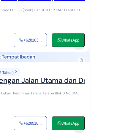
1
+628163...
WhatsApp
8
t Tempat Ibadah
5 Tahun)
engan Jalan Utama dan Dekat dengan Pu
44
+628518...
WhatsApp
5