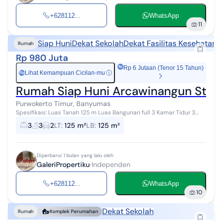
+628112...
WhatsApp
11
Siap Huni
Dekat Sekolah
Dekat Fasilitas Kesehatan
Rumah
Rp 980 Juta
Rp 6 Jutaan (Tenor 15 Tahun)
Lihat Kemampuan Cicilan-mu
ⓘ
Rp
Rumah Siap Huni Arcawinangun Stra
Purwokerto Timur, Banyumas
Spesifikasi: Luas Tanah 125 m Luas Bangunan full 3 Kamar Tidur 3
Kamar Mandi Listrik 5500watt Ruang Tamu Ruang Studio Lokasi
3
3
2
LT
:
125 m²
LB
:
125 m²
rumah strategis dek...
Diperbarui 1 bulan yang lalu oleh
GaleriPropertiku
Independen
+628112...
WhatsApp
10
Dekat Sekolah
Rumah
Komplek Perumahan