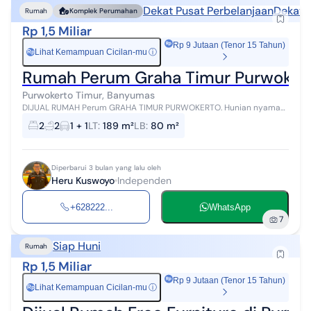
Dekat Pusat Perbelanjaan
Dekat F
Rumah
Komplek Perumahan
Rp 1,5 Miliar
Rp 9 Jutaan (Tenor 15 Tahun)
Lihat Kemampuan Cicilan-mu
ⓘ
Rp
Rumah Perum Graha Timur Purwoker
Purwokerto Timur, Banyumas
DIJUAL RUMAH Perum GRAHA TIMUR PURWOKERTO. Hunian nyaman
di perum elit dengan akses super mudah ke pusat kota! Dekat Jl.
2
2
1 + 1
LT
:
189 m²
LB
:
80 m²
Jendral Sudirman Timur,...
Diperbarui 3 bulan yang lalu oleh
Heru Kuswoyo
Independen
+628222...
WhatsApp
7
Siap Huni
Rumah
Rp 1,5 Miliar
Rp 9 Jutaan (Tenor 15 Tahun)
Lihat Kemampuan Cicilan-mu
ⓘ
Rp