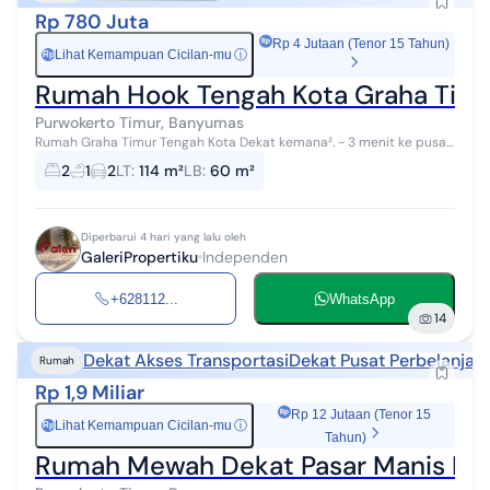
Rp 780 Juta
Rp 4 Jutaan (Tenor 15 Tahun)
Lihat Kemampuan Cicilan-mu
ⓘ
Rp
Rumah Hook Tengah Kota Graha Timur
Purwokerto Timur, Banyumas
Rumah Graha Timur Tengah Kota Dekat kemana². - 3 menit ke pusat
bisnis & perkantoran - 7 menit ke ump - 8 menit ke Margono - 10
2
1
2
LT
:
114 m²
LB
:
60 m²
menit ke unsoed &...
Diperbarui 4 hari yang lalu oleh
GaleriPropertiku
Independen
+628112...
WhatsApp
14
Dekat Akses Transportasi
Dekat Pusat Perbelanjaa
Rumah
Rp 1,9 Miliar
Rp 12 Jutaan (Tenor 15
Lihat Kemampuan Cicilan-mu
ⓘ
Rp
Tahun)
Rumah Mewah Dekat Pasar Manis Ke