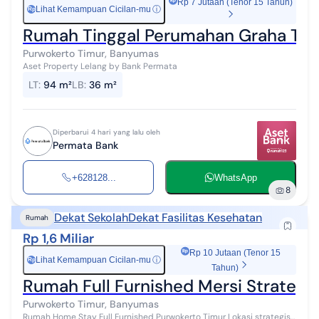
Rp 7 Jutaan (Tenor 15 Tahun)
Lihat Kemampuan Cicilan-mu
ⓘ
Rp
Rumah Tinggal Perumahan Graha Tim
Purwokerto Timur, Banyumas
Aset Property Lelang by Bank Permata
LT
:
94 m²
LB
:
36 m²
Diperbarui 4 hari yang lalu oleh
Permata Bank
+628128...
WhatsApp
8
Dekat Sekolah
Dekat Fasilitas Kesehatan
Rumah
Rp 1,6 Miliar
Rp 10 Jutaan (Tenor 15
Lihat Kemampuan Cicilan-mu
ⓘ
Rp
Tahun)
Rumah Full Furnished Mersi Strategi
Purwokerto Timur, Banyumas
Rumah Home Stay Full Furnished Purwokerto Timur Lokasi strategis