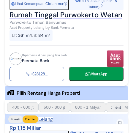
Rp 18 Jutaan (Tenor 15
Lihat Kemampuan Cicilan-mu
ⓘ
Rp
Tahun)
Rumah Tinggal Purwokerto Wetan
Purwokerto Timur, Banyumas
Aset Property Lelang by Bank Permata
LT
:
361 m²
LB
:
84 m²
Diperbarui 4 hari yang lalu oleh
Permata Bank
+628128...
WhatsApp
Pilih Rentang Harga Properti
400 - 600 jt
600 - 800 jt
800 - 1 Milyar
1 - 1.5 Mily
4
Lelang
Rumah
Premier
Rp 1,15 Miliar