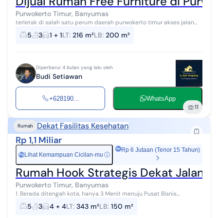
Dijual Rumah Free Furniture di Purw
Purwokerto Timur, Banyumas
terletak di salah satu perum daerah purwokerto timur akses jalan
mobil jual rumah free furniture bangunan siap huni atas ada dak
5
3
1 + 1
LT
:
216 m²
LB
:
200 m²
untuk jemuran leba...
Diperbarui 4 bulan yang lalu oleh
Budi Setiawan
+628190...
WhatsApp
11
Dekat Fasilitas Kesehatan
Rumah
Rp 1,1 Miliar
Rp 6 Jutaan (Tenor 15 Tahun)
Lihat Kemampuan Cicilan-mu
ⓘ
Rp
Rumah Hook Strategis Dekat Jalan S
Purwokerto Timur, Banyumas
1. Berada ditengah kota, hanya 3 Menit menuju Pusat Bisnis
Perkantoran. 2. Hanya 2 Menit menuju fasilitas, dan layanan umum,
5
3
4 + 4
LT
:
343 m²
LB
:
150 m²
seperti SPBU, Rumah...