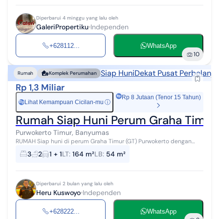
Diperbarui 4 minggu yang lalu oleh
GaleriPropertiku
Independen
+628112...
WhatsApp
10
Siap Huni
Dekat Pusat Perbelanja
Rumah
Komplek Perumahan
Rp 1,3 Miliar
Rp 8 Jutaan (Tenor 15 Tahun)
Lihat Kemampuan Cicilan-mu
ⓘ
Rp
Rumah Siap Huni Perum Graha Timur
Purwokerto Timur, Banyumas
RUMAH Siap huni di perum Graha Timur (GT) Purwokerto dengan
AKSES MUDAH ke pusat kota Purwokerto, Jalan Jendral Sudirman
3
2
1 + 1
LT
:
164 m²
LB
:
54 m²
Timur, dekat pasar Wage, d...
Diperbarui 2 bulan yang lalu oleh
Heru Kuswoyo
Independen
+628222...
WhatsApp