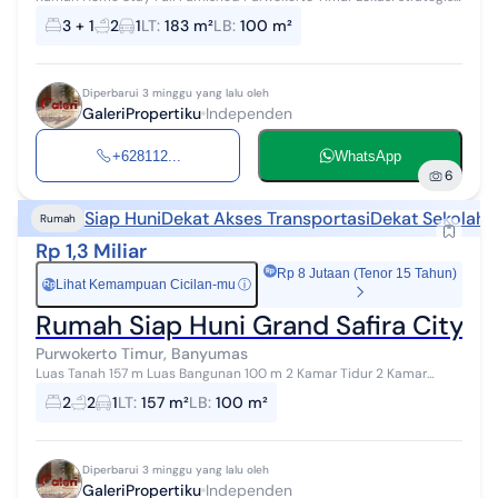
5 menit Kedokteran Unsoed, Rs Margono dan UMP Dekat pusat kota
3 + 1
2
1
LT
:
183 m²
LB
:
100 m²
Purwokerto Spesi...
Diperbarui 3 minggu yang lalu oleh
GaleriPropertiku
Independen
+628112...
WhatsApp
6
Siap Huni
Dekat Akses Transportasi
Dekat Sekolah
D
Rumah
Rp 1,3 Miliar
Rp 8 Jutaan (Tenor 15 Tahun)
Lihat Kemampuan Cicilan-mu
ⓘ
Rp
Rumah Siap Huni Grand Safira City A
Purwokerto Timur, Banyumas
Luas Tanah 157 m Luas Bangunan 100 m 2 Kamar Tidur 2 Kamar
Mandi Listrik 2200 w Sumur Bor Carport Bonus Furniture Lokasi
2
2
1
LT
:
157 m²
LB
:
100 m²
rumah nyaman , tenang, ...
Diperbarui 3 minggu yang lalu oleh
GaleriPropertiku
Independen