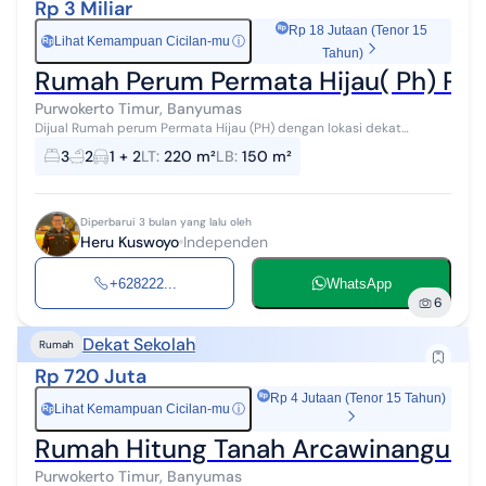
Rp 3 Miliar
Rp 18 Jutaan (Tenor 15
Lihat Kemampuan Cicilan-mu
ⓘ
Rp
Tahun)
Rumah Perum Permata Hijau( Ph) Pus
Purwokerto Timur, Banyumas
Dijual Rumah perum Permata Hijau (PH) dengan lokasi dekat
berbagai fasilitas umum : RS Elizabeth RS Wijayakusuma RS Bedah
3
2
1 + 2
LT
:
220 m²
LB
:
150 m²
Jatwin Hotel JA-HE Hotel...
Diperbarui 3 bulan yang lalu oleh
Heru Kuswoyo
Independen
+628222...
WhatsApp
6
Dekat Sekolah
Rumah
Rp 720 Juta
Rp 4 Jutaan (Tenor 15 Tahun)
Lihat Kemampuan Cicilan-mu
ⓘ
Rp
Rumah Hitung Tanah Arcawinangun 
Purwokerto Timur, Banyumas