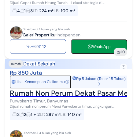
Dijual Cepat Rumah Hitung Tanah - Lokasi strategis di
arcawinangun akses mobil, padet penduduk cocok buat
4
1
3
LT
:
224 m²
LB
:
100 m²
kost/kontrakan - 3 menit ke UMP - 7 men...
Diperbarui 1 bulan yang lalu oleh
GaleriPropertiku
Independen
+628112...
WhatsApp
10
Dekat Sekolah
Rumah
Rp 850 Juta
Rp 5 Jutaan (Tenor 15 Tahun)
Lihat Kemampuan Cicilan-mu
ⓘ
Rp
Rumah Non Perum Dekat Pasar Mersi
Purwokerto Timur, Banyumas
Dijual rumah non perum Mersi Purwokerto timur. Lingkungan
perkampungan akses dekat kampus UMP, pasar Mersi, kampus
3
2
1 + 2
LT
:
287 m²
LB
:
140 m²
Unsoed, tidak jauh menuju pusat ...
Diperbarui 4 bulan yang lalu oleh