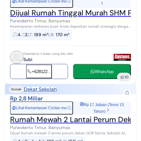
Lihat Kemampuan Cicilan-mu
ⓘ
Rp
Dijual Rumah Tinggal Murah SHM Pu
Purwokerto Timur, Banyumas
Kesempatan terbatas buat Anda dapatkan rumah strategis dengan
return investasi tinggi di Purwokerto Timur, Banyumas. Rumah ini
4
2
LT
:
189 m²
LB
:
170 m²
menawarkan lokasi y...
Diperbarui 2 bulan yang lalu oleh
Subi
+628122...
WhatsApp
10
Dekat Sekolah
Rumah
Rp 2,8 Miliar
Rp 17 Jutaan (Tenor 15
Lihat Kemampuan Cicilan-mu
ⓘ
Rp
Tahun)
Rumah Mewah 2 Lantai Perum Dekat
Purwokerto Timur, Banyumas
Dijual Rumah mewah 2 lantai perum dekat GOR Satria, Sekolah Al
Irsyad, kampus Unsoed, kuliner Mie Gacoan, MC Donald, Dikici, hotel