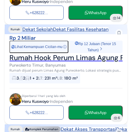
Heru Kuswoyo
Independen
+628222...
WhatsApp
14
Dekat Sekolah
Dekat Fasilitas Kesehatan
Rumah
Rp 2 Miliar
Rp 12 Jutaan (Tenor 15
Lihat Kemampuan Cicilan-mu
ⓘ
Rp
Tahun)
Rumah Hook Perum Limas Agung Pus
Purwokerto Timur, Banyumas
Rumah dijual perum Limas Agung Purwokerto. Lokasi strategis pusat
kota, dekat kemana mana : RS Wijayakusuma, Hotel Aston, GOR,
3
2
1 + 2
LT
:
231 m²
LB
:
180 m²
kampus Unsoed, pus...
Diperbarui 1 hari yang lalu oleh
Heru Kuswoyo
Independen
+628222...
WhatsApp
6
Dekat Akses Transportasi
Dekat 
Rumah
Komplek Perumahan