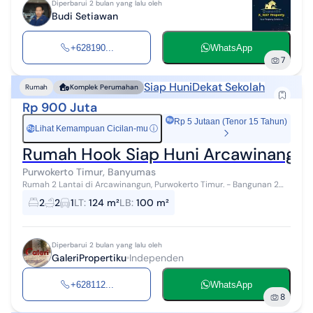
Diperbarui 2 bulan yang lalu oleh
Budi Setiawan
+628190...
WhatsApp
7
Siap Huni
Dekat Sekolah
Rumah
Komplek Perumahan
Rp 900 Juta
Rp 5 Jutaan (Tenor 15 Tahun)
Lihat Kemampuan Cicilan-mu
ⓘ
Rp
Rumah Hook Siap Huni Arcawinangu
Purwokerto Timur, Banyumas
Rumah 2 Lantai di Arcawinangun, Purwokerto Timur. - Bangunan 2
lantai full furnished siap pakai - Kawasan perumahan sudah
2
2
1
LT
:
124 m²
LB
:
100 m²
terbentuk. - One Gate, se...
Diperbarui 2 bulan yang lalu oleh
GaleriPropertiku
Independen
+628112...
WhatsApp
8