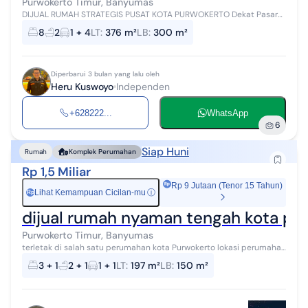
Purwokerto Timur, Banyumas
DIJUAL RUMAH STRATEGIS PUSAT KOTA PURWOKERTO Dekat Pasar
Manis, RS Geriatri, SMA Muhammadiyah 1, Kuliner Soto Jln Bank 3
8
2
1 + 4
LT
:
376 m²
LB
:
300 m²
menit Alun-alun, Rita S...
Diperbarui 3 bulan yang lalu oleh
Heru Kuswoyo
Independen
+628222...
WhatsApp
6
Siap Huni
Rumah
Komplek Perumahan
Rp 1,5 Miliar
Rp 9 Jutaan (Tenor 15 Tahun)
Lihat Kemampuan Cicilan-mu
ⓘ
Rp
dijual rumah nyaman tengah kota pu
Purwokerto Timur, Banyumas
terletak di salah satu perumahan kota Purwokerto lokasi perumahan
di tengah kota, dekat dengan berbagai fasilitas umum dan pusat
3 + 1
2 + 1
1 + 1
LT
:
197 m²
LB
:
150 m²
perbelanjaan akses...