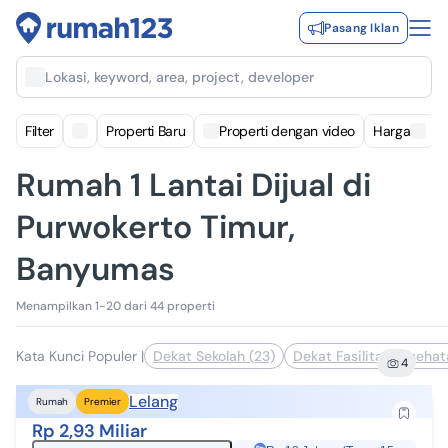
Pasang Iklan
Lokasi, keyword, area, project, developer
Filter
Properti Baru
Properti dengan video
Harga
Rumah 1 Lantai Dijual di
Purwokerto Timur,
Banyumas
Menampilkan 1-20 dari 44 properti
Kata Kunci Populer
|
Dekat Sekolah (23)
Dekat Fasilitas Kesehat
4
Lelang
Rumah
Premier
Rp 2,93 Miliar