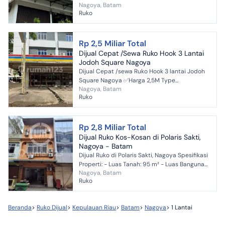
Nagoya, Batam
5x17.5 (std) >> 6x17.5 (hook) Posisi di Ring 1
Ruko
jalan nago...
Rp 2,5 Miliar Total
Dijual Cepat /Sewa Ruko Hook 3 Lantai
Jodoh Square Nagoya
Dijual Cepat /sewa Ruko Hook 3 lantai Jodoh
Square Nagoya ✅Harga 2,5M Type
Nagoya, Batam
363m2/127,5m²(± 8.50×15) Hadap Barat dan
Ruko
Utara 6 Kamar Tidur 4 k...
Rp 2,8 Miliar Total
Dijual Ruko Kos-Kosan di Polaris Sakti,
Nagoya - Batam
Dijual Ruko di Polaris Sakti, Nagoya Spesifikasi
Properti: - Luas Tanah: 95 m² - Luas Bangunan:
Nagoya, Batam
220 m² - Dimensi Tanah: 5 x 19 - Jumlah
Ruko
Lantai: ...
Beranda
>
Ruko Dijual
>
Kepulauan Riau
>
Batam
>
Nagoya
>
1 Lantai