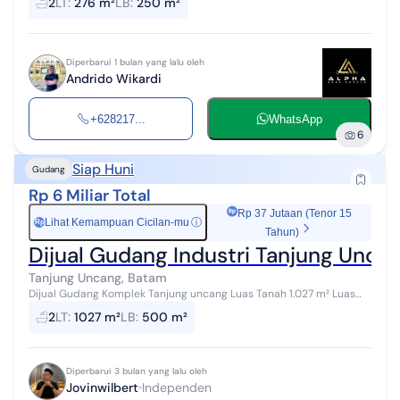
2
LT
:
276 m²
LB
:
250 m²
Bangunan 12 x 18 Mt...
Diperbarui 1 bulan yang lalu oleh
Andrido Wikardi
+628217...
WhatsApp
6
Siap Huni
Gudang
Rp 6 Miliar Total
Rp 37 Jutaan (Tenor 15
Lihat Kemampuan Cicilan-mu
ⓘ
Rp
Tahun)
Dijual Gudang Industri Tanjung Uncan
Tanjung Uncang, Batam
Dijual Gudang Komplek Tanjung uncang Luas Tanah 1.027 m² Luas
bangunan 500 m² Kamar mandi 2 Area Loading Luas Harga 6 miliar
2
LT
:
1027 m²
LB
:
500 m²
Diperbarui 3 bulan yang lalu oleh
Jovinwilbert
Independen