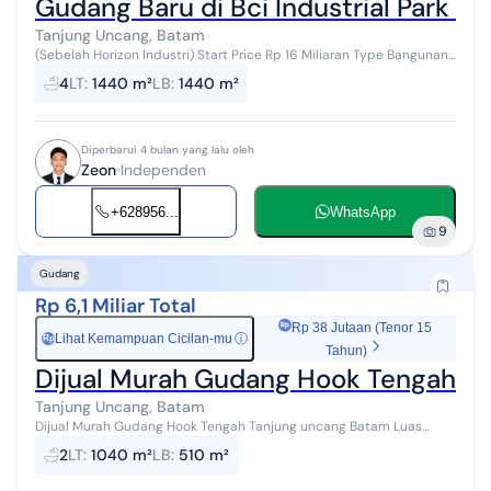
Gudang Baru di Bci Industrial Park 2
Tanjung Uncang, Batam
(Sebelah Horizon Industri) Start Price Rp 16 Miliaran Type Bangunan :
- 24 m x 60 m - 24 m x 78 m - 24 m x 96 m - 24 m x 102 m Sistem
4
LT
:
1440 m²
LB
:
1440 m²
Pembayara...
Diperbarui 4 bulan yang lalu oleh
Zeon
Independen
+628956...
WhatsApp
9
Gudang
Rp 6,1 Miliar Total
Rp 38 Jutaan (Tenor 15
Lihat Kemampuan Cicilan-mu
ⓘ
Rp
Tahun)
Dijual Murah Gudang Hook Tengah T
Tanjung Uncang, Batam
Dijual Murah Gudang Hook Tengah Tanjung uncang Batam Luas
Tanah : 1.040 M2 Luas Bangunan : 510 M2 Harga Rp.6.120.000.000
2
LT
:
1040 m²
LB
:
510 m²