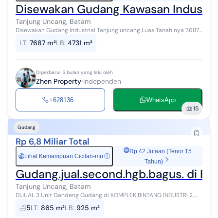
Disewakan Gudang Kawasan Industri
Tanjung Uncang, Batam
Disewakan Gudang Industrial Tanjung uncang Luas Tanah nya 7.687
m² Luas Bangunan 4.731 m² Harga sewa Rp.60.000/M2 (include
LT
:
7687 m²
LB
:
4731 m²
pajak sewa)
Diperbarui 5 bulan yang lalu oleh
Zhen Property
Independen
+628136...
WhatsApp
15
Gudang
Rp 6,8 Miliar Total
Rp 42 Jutaan (Tenor 15
Lihat Kemampuan Cicilan-mu
ⓘ
Rp
Tahun)
Gudang.jual.second.hgb.bagus. di Bint
Tanjung Uncang, Batam
DIJUAL 3 Unit Gandeng Gudang di KOMPLEK BINTANG INDUSTRI 2,
Tanjung Uncang Harga 6.8M Nego Luas Tanah 865m² ( 24x36 ) Luas
5
LT
:
865 m²
LB
:
925 m²
Bangunan 925m² L...