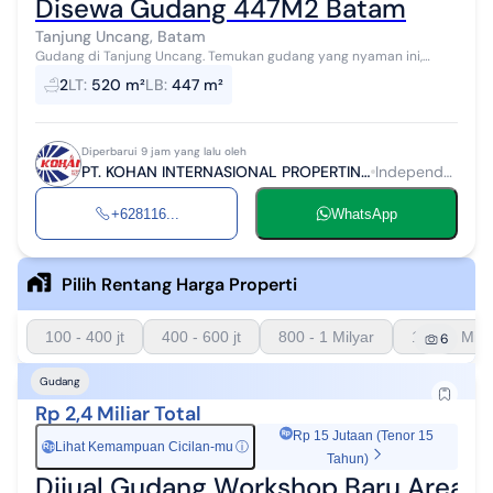
Disewa Gudang 447M2 Batam
Tanjung Uncang, Batam
Gudang di Tanjung Uncang. Temukan gudang yang nyaman ini,
diswwa menawarkan lingkungan fasilitas yang lengkap, cocok untuk
2
LT
:
520 m²
LB
:
447 m²
Anda yang menginginkan...
Diperbarui 9 jam yang lalu oleh
PT. KOHAN INTERNASIONAL PROPERTINDO
Independen
+628116...
WhatsApp
Pilih Rentang Harga Properti
100 - 400 jt
400 - 600 jt
800 - 1 Milyar
1 - 1.5 Mily
6
Gudang
Rp 2,4 Miliar Total
Rp 15 Jutaan (Tenor 15
Lihat Kemampuan Cicilan-mu
ⓘ
Rp
Tahun)
Dijual Gudang Workshop Baru Area Ma