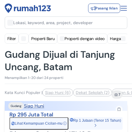
Pasang Iklan
Lokasi, keyword, area, project, developer
Filter
Properti Baru
Properti dengan video
Harga
Gudang Dijual di Tanjung
Uncang, Batam
Menampilkan 1-20 dari 24 properti
Kata Kunci Populer
|
Siap Huni (6)
Dekat Sekolah (2)
Clean & C
7
Siap Huni
Gudang
Rp 295 Juta Total
Rp 1 Jutaan (Tenor 15 Tahun)
Lihat Kemampuan Cicilan-mu
ⓘ
Rp