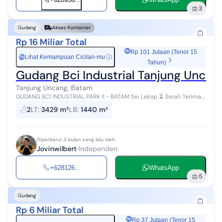
3
Gudang
Akses Kontainer
Rp 16 Miliar Total
Rp 101 Jutaan (Tenor 15
Lihat Kemampuan Cicilan-mu
ⓘ
Rp
Tahun)
Gudang Bci Industrial Tanjung Uncan
Tanjung Uncang, Batam
GUDANG BCI INDUSTRIAL PARK II - BATAM Sei Lekop ⏳ Serah Terima
±15 Bulan Spesifikasi: Ukuran: 24x60 | 24x78 | 24x96 | 24x102 Luas
2
LT
:
3429 m²
LB
:
1440 m²
Bangunan: 1....
Diperbarui 3 bulan yang lalu oleh
Jovinwilbert
Independen
+628126...
WhatsApp
5
Gudang
Rp 6 Miliar Total
Rp 37 Jutaan (Tenor 15