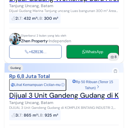
Tanjung Uncang, Batam
Dijual Gudang Marina Tanjung uncang Luas bangunan 300 m² Area
loading dan Parkir Luas Stok terbatas Informasi lebih lanjut Hubungi
2
LT
:
432 m²
LB
:
300 m²
Diperbarui 2 bulan yang lalu oleh
Zhen Property
Independen
+628136...
WhatsApp
8
Gudang
Rp 6,8 Juta Total
Rp 50 Ribuan (Tenor 15
Lihat Kemampuan Cicilan-mu
ⓘ
Rp
Tahun)
Dijual 3 Unit Gandeng Gudang di Kom
Tanjung Uncang, Batam
DIJUAL 3 Unit Gandeng Gudang di KOMPLEK BINTANG INDUSTRI 2,
Tanjung Uncang Batam Harga Jual 6.8M Nego Luas Tanah 865m² (
3
LT
:
865 m²
LB
:
925 m²
24x36 ) Luas Bangunan...