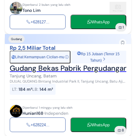
Diperbarui 2 bulan yang lalu oleh
Tono Lim
+628127...
WhatsApp
1
Gudang
Rp 2,5 Miliar Total
Rp 15 Jutaan (Tenor 15
Lihat Kemampuan Cicilan-mu
ⓘ
Rp
Tahun)
Gudang Bekas Pabrik Pergudangan Bint
Tanjung Uncang, Batam
DIJUAL GUDANG Bintang Industrial Park II, Tanjung Uncang, Batu Aji,
Batam Spesifikasi : - Luas Tanah 184 m² (8 x 23) - Luas Bangunan 144
LT
:
184 m²
LB
:
144 m²
m² (8 x...
Diperbarui 1 minggu yang lalu oleh
Hunian168
Independen
+628224...
WhatsApp
8