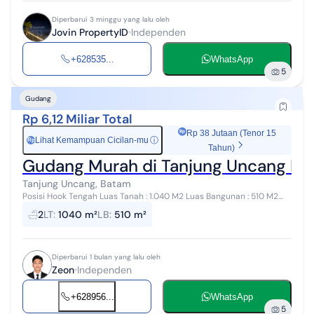
Diperbarui 3 minggu yang lalu oleh
Jovin PropertyID
Independen
+628535...
WhatsApp
5
Gudang
Rp 6,12 Miliar Total
Rp 38 Jutaan (Tenor 15
Lihat Kemampuan Cicilan-mu
ⓘ
Rp
Tahun)
Gudang Murah di Tanjung Uncang Bat
Tanjung Uncang, Batam
Posisi Hook Tengah Luas Tanah : 1.040 M2 Luas Bangunan : 510 M2
Kamar Mandi : 2 Area Loading Luas Informasi lebih lanjut Hubungi
2
LT
:
1040 m²
LB
:
510 m²
Zeon 0812xxx...
Diperbarui 1 bulan yang lalu oleh
Zeon
Independen
+628956...
WhatsApp
5