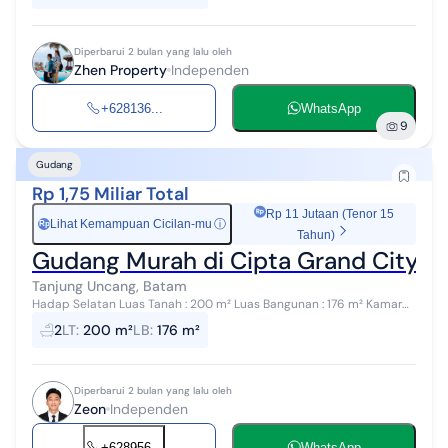
Diperbarui 2 bulan yang lalu oleh
Zhen Property
Independen
+628136...
WhatsApp
9
Gudang
Rp 1,75 Miliar Total
Rp 11 Jutaan (Tenor 15
Lihat Kemampuan Cicilan-mu
ⓘ
Rp
Tahun)
Gudang Murah di Cipta Grand City D
Tanjung Uncang, Batam
Hadap Selatan Luas Tanah : 200 m² Luas Bangunan : 176 m² Kamar
Mandi : 2 Office : 2 UWTO 2036 Tinggi Rolling Door +/- 5 Meter Row
2
LT
:
200 m²
LB
:
176 m²
Jalan 26 Meter...
Diperbarui 2 bulan yang lalu oleh
Zeon
Independen
+628956...
WhatsApp