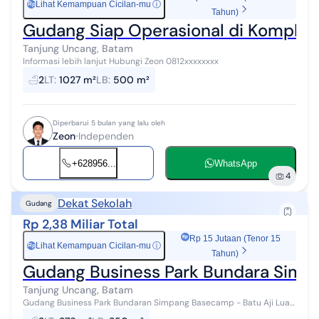
Lihat Kemampuan Cicilan-mu
ⓘ
Rp
Tahun)
Gudang Siap Operasional di Komplek
Tanjung Uncang, Batam
Informasi lebih lanjut Hubungi Zeon 0812xxxxxxxx
2
LT
:
1027 m²
LB
:
500 m²
Diperbarui 5 bulan yang lalu oleh
Zeon
Independen
+628956...
WhatsApp
4
Dekat Sekolah
Gudang
Rp 2,38 Miliar Total
Rp 15 Jutaan (Tenor 15
Lihat Kemampuan Cicilan-mu
ⓘ
Rp
Tahun)
Gudang Business Park Bundara Sim
Tanjung Uncang, Batam
Gudang Business Park Bundaran Simpang Basecamp - Batu Aji Luas
Tanah 276 m m² | Bangunan 250 m² Ukuran Tanah 12 x 23 Mtr |