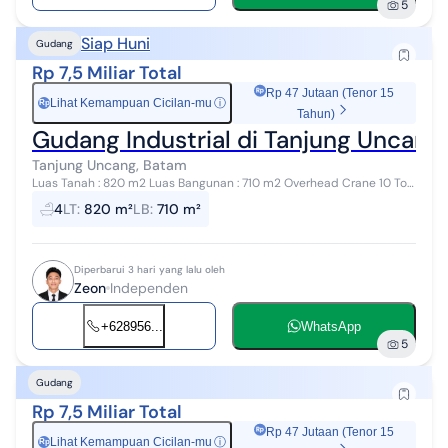
5
Siap Huni
Gudang
Rp 7,5 Miliar Total
Rp 47 Jutaan (Tenor 15
Lihat Kemampuan Cicilan-mu
ⓘ
Rp
Tahun)
Gudang Industrial di Tanjung Uncang
Tanjung Uncang, Batam
Luas Tanah : 820 m2 Luas Bangunan : 710 m2 Overhead Crane 10 Ton
Area Loading Luas Kondisi Siap Operasional Informasi lebih lanjut
4
LT
:
820 m²
LB
:
710 m²
Hubungi Ze...
Diperbarui 3 hari yang lalu oleh
Zeon
Independen
+628956...
WhatsApp
5
Gudang
Rp 7,5 Miliar Total
Rp 47 Jutaan (Tenor 15
Lihat Kemampuan Cicilan-mu
ⓘ
Rp