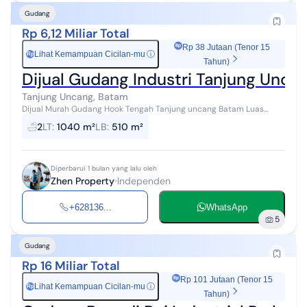
Gudang
Rp 6,12 Miliar Total
Rp 38 Jutaan (Tenor 15
Lihat Kemampuan Cicilan-mu
ⓘ
Rp
Tahun)
Dijual Gudang Industri Tanjung Unc
Tanjung Uncang, Batam
Dijual Murah Gudang Hook Tengah Tanjung uncang Batam Luas
Tanah : 1.040 M2 Luas Bangunan : 510 M2 Harga Rp.6.120.000.000
2
LT
:
1040 m²
LB
:
510 m²
Diperbarui 1 bulan yang lalu oleh
Zhen Property
Independen
+628136...
WhatsApp
5
Gudang
Rp 16 Miliar Total
Rp 101 Jutaan (Tenor 15
Lihat Kemampuan Cicilan-mu
ⓘ
Rp
Tahun)