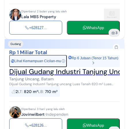
Diperbarui 2 bulan yang lalu oleh
Lala MBS Property
+628127...
WhatsApp
3
Gudang
Rp 1 Miliar Total
Rp 6 Jutaan (Tenor 15 Tahun)
Lihat Kemampuan Cicilan-mu
ⓘ
Rp
Dijual Gudang Industri Tanjung Unca
Tanjung Uncang, Batam
Dijual Gudang Industri Tanjung uncang Luas Tanah 820 m² Luas
Bangunan 710 m² Overhead Crane 10 Ton. Harga by DM
2
LT
:
820 m²
LB
:
710 m²
Diperbarui 3 hari yang lalu oleh
Jovinwilbert
Independen
+628126...
WhatsApp