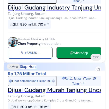
Tahun)
Dijual Gudang Industry Tanjung Unc
Tanjung Uncang, Batam
Dijual Gudang Industri Tanjung uncang Luas Tanah 820 m² Luas
Bangunan 710 m² Overhead Crane 10 Ton. Harga DM ya Informasi
2
LT
:
820 m²
LB
:
710 m²
lebih lanjut ...
Diperbarui 3 hari yang lalu oleh
Zhen Property
Independen
+628136...
WhatsApp
10
Siap Huni
Gudang
Rp 1,75 Miliar Total
Rp 11 Jutaan (Tenor 15
Lihat Kemampuan Cicilan-mu
ⓘ
Rp
Tahun)
Dijual Gudang Murah Tanjung Uncang 
Tanjung Uncang, Batam
Di Jual Workshop/Gudang Komplek Cipta Grand City tanjung
uncang Harga 1.750 Miliyar Luas tanah 200 m² Luas bangunan 176
2
LT
:
200 m²
LB
:
176 m²
m² 2 Ruang Kantor (...