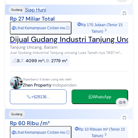
Siap Huni
Gudang
Rp 27 Miliar Total
Rp 170 Jutaan (Tenor 15
Lihat Kemampuan Cicilan-mu
ⓘ
Rp
Tahun)
Dijual Gudang Industri Tanjung Unca
Tanjung Uncang, Batam
Jual Gudang Industrial Tanjung uncang Luas Tanah nya 7.687 m²
Luas Bangunan 4.731 m²
3
LT
:
4099 m²
LB
:
2779 m²
Diperbarui 5 bulan yang lalu oleh
Zhen Property
Independen
+628136...
WhatsApp
6
Gudang
Rp 60 Ribu /m²
Rp 10 Ribuan /m² (Tenor 15
Lihat Kemampuan Cicilan-mu
ⓘ
Rp
Tahun)