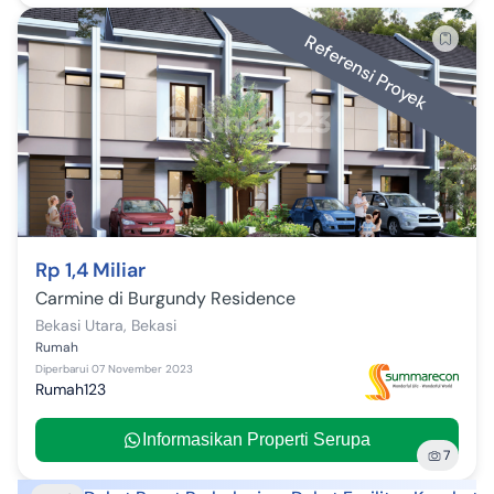
Referensi Proyek
Rp 1,4 Miliar
Carmine di Burgundy Residence
Bekasi Utara
,
Bekasi
Rumah
Diperbarui
07 November 2023
Rumah123
Informasikan Properti Serupa
7