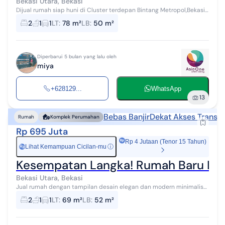
Bekasi Utara, Bekasi
Dijual rumah siap huni di Cluster terdepan Bintang Metropol,Bekasi
Utara Spesifikasi: Luas tanah 78m² Luas bangunan 50m² 2 kamar
2
1
1
LT
:
78 m²
LB
:
50 m²
tidur 1 kamar m...
Diperbarui 5 bulan yang lalu oleh
miya
+628129...
WhatsApp
13
Bebas Banjir
Dekat Akses Transpo
Rumah
Komplek Perumahan
Rp 695 Juta
Rp 4 Jutaan (Tenor 15 Tahun)
Lihat Kemampuan Cicilan-mu
ⓘ
Rp
Kesempatan Langka! Rumah Baru Pes
Bekasi Utara, Bekasi
Jual rumah dengan tampilan desain elegan dan modern minimalis
di perumahan pesona anggrek yang sangat strategis dengan harga
2
1
1
LT
:
69 m²
LB
:
52 m²
terjangkau di kota bek...