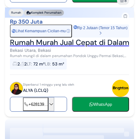
8
Rumah
Komplek Perumahan
Rp 350 Juta
Rp 2 Jutaan (Tenor 15 Tahun)
Lihat Kemampuan Cicilan-mu
ⓘ
Rp
Rumah Murah Jual Cepat di Dalam P
Bekasi Utara, Bekasi
Rumah mungil di dalam perumahan Pondok Unggu Permai Bekasi,
Lingkungan relatif aman, tenang, dan kekeluargaan. Lokasi ramai
2
2
LT
:
72 m²
LB
:
53 m²
dan hidup. Dekat pusa...
Diperbarui 1 minggu yang lalu oleh
ALYA (LCLQ)
+628139...
WhatsApp