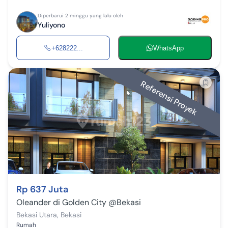
Diperbarui 2 minggu yang lalu oleh
Yuliyono
+628222...
WhatsApp
Referensi Proyek
Rp 637 Juta
Oleander di Golden City @Bekasi
Bekasi Utara
,
Bekasi
Rumah