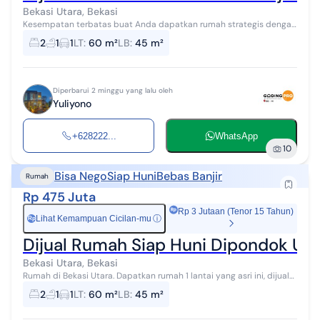
Bekasi Utara, Bekasi
Kesempatan terbatas buat Anda dapatkan rumah strategis dengan
return investasi tinggi di Bekasi Utara, Bekasi. Rumah ini
2
1
1
LT
:
60 m²
LB
:
45 m²
menawarkan kelengkapan fa...
Diperbarui 2 minggu yang lalu oleh
Yuliyono
+628222...
WhatsApp
10
Bisa Nego
Siap Huni
Bebas Banjir
Rumah
Rp 475 Juta
Rp 3 Jutaan (Tenor 15 Tahun)
Lihat Kemampuan Cicilan-mu
ⓘ
Rp
Dijual Rumah Siap Huni Dipondok Ung
Bekasi Utara, Bekasi
Rumah di Bekasi Utara. Dapatkan rumah 1 lantai yang asri ini, dijual
dengan pemandangan asri yang menambah nilai estetika di
2
1
1
LT
:
60 m²
LB
:
45 m²
lingkungan hunian. R...