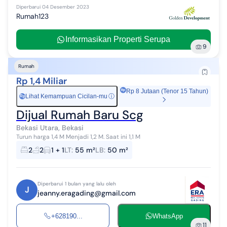
Diperbarui
04 Desember 2023
Rumah123
Informasikan Properti Serupa
9
Rumah
Rp 1,4 Miliar
Rp 8 Jutaan (Tenor 15 Tahun)
Lihat Kemampuan Cicilan-mu
ⓘ
Rp
Dijual Rumah Baru Scg
Bekasi Utara, Bekasi
Turun harga 1,4 M Menjadi 1,2 M. Saat ini 1,1 M
2
2
1 + 1
LT
:
55 m²
LB
:
50 m²
Diperbarui 1 bulan yang lalu oleh
J
jeanny.eragading@gmail.com
+628190...
WhatsApp
11