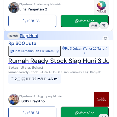
Diperbarui 2 bulan yang lalu oleh
Lina Panjaitan 2
+628138...
WhatsApp
9
1
Siap Huni
Rumah
Rp 600 Juta
Rp 3 Jutaan (Tenor 15 Tahun)
Lihat Kemampuan Cicilan-mu
ⓘ
Rp
Rumah Ready Stock Siap Huni 3 Juta A
Bekasi Utara, Bekasi
Rumah Ready Stock 3 Juta All In Ga Usah Renovasi Lagi Banyak
Bonus nya Cicilan 2 Jutaan Banyak Free nya : CCTV, Toren, AC,
2
1
1
LT
:
72 m²
LB
:
46 m²
Internet* Beli Rumah b...
Diperbarui 3 minggu yang lalu oleh
Budhi Prayitno
+628131...
WhatsApp