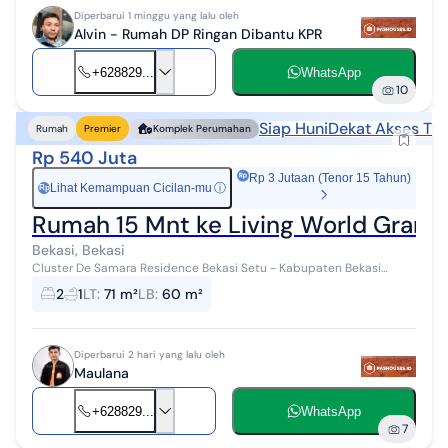
Diperbarui 1 minggu yang lalu oleh
Alvin - Rumah DP Ringan Dibantu KPR
+628829...
WhatsApp
10
Siap Huni
Dekat Akses Tra
Rumah
Premier
Komplek Perumahan
Rp 540 Juta
Rp 3 Jutaan (Tenor 15 Tahun)
Lihat Kemampuan Cicilan-mu
ⓘ
Rp
Rumah 15 Mnt ke Living World Gran
Bekasi, Bekasi
Cluster De Samara Residence Bekasi Setu - Kabupaten Bekasi
*Menerima Cash *Bisa Dibantu KPR Rumah siap huni lokasi strategis,
2
1
LT
:
71 m²
LB
:
60 m²
dekat dengan fasili...
Diperbarui 2 hari yang lalu oleh
Maulana
+628829...
WhatsApp
7