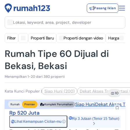
Pasang Iklan
Lokasi, keyword, area, project, developer
Filter
Properti Baru
Properti dengan video
Harga
Rumah Tipe 60 Dijual di
Bekasi, Bekasi
Menampilkan 1-20 dari 380 properti
Kata Kunci Populer
|
Siap Huni (200)
Dekat Akses Transportasi 
10
Siap Huni
Dekat Akses Tra
Rumah
Premier
Komplek Perumahan
Rp 520 Juta
Rp 3 Jutaan (Tenor 15 Tahun)
Lihat Kemampuan Cicilan-mu
ⓘ
Rp