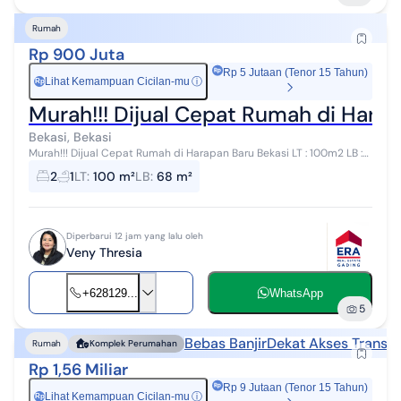
Rumah
Rp 900 Juta
Rp 5 Jutaan (Tenor 15 Tahun)
Lihat Kemampuan Cicilan-mu
ⓘ
Rp
Murah!!! Dijual Cepat Rumah di Hara
Bekasi, Bekasi
Murah!!! Dijual Cepat Rumah di Harapan Baru Bekasi LT : 100m2 LB :
68 m² Kt 2 km 1 SHM Harga 900jt (nego )
2
1
LT
:
100 m²
LB
:
68 m²
Diperbarui 12 jam yang lalu oleh
Veny Thresia
+628129...
WhatsApp
5
Bebas Banjir
Dekat Akses Transpo
Rumah
Komplek Perumahan
Rp 1,56 Miliar
Rp 9 Jutaan (Tenor 15 Tahun)
Lihat Kemampuan Cicilan-mu
ⓘ
Rp