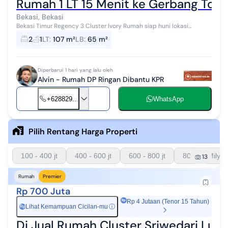
Rumah 1 LT 15 Menit ke Gerbang Tol 
Bekasi, Bekasi
Bekasi Timur Regency 3 Cluster Ivory Rumah siap huni lokasi
strategis, dekat dengan fasilitas pendidikan, kesehatan, pusat
2
1
LT
:
107 m²
LB
:
65 m²
perbelanjaan, dan akses...
Diperbarui 1 hari yang lalu oleh
Alvin - Rumah DP Ringan Dibantu KPR
+628829...
WhatsApp
Pilih Rentang Harga Properti
100 - 400 jt
400 - 600 jt
600 - 800 jt
800 - 1 Milyar
13
Rumah
Premier
Rp 700 Juta
Rp 4 Jutaan (Tenor 15 Tahun)
Lihat Kemampuan Cicilan-mu
ⓘ
Rp
Di Jual Rumah Cluster Sriwedari Luas