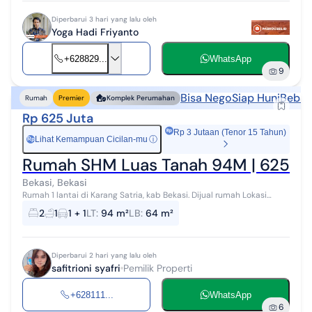
Diperbarui 3 hari yang lalu oleh
Yoga Hadi Friyanto
+628829...
WhatsApp
9
Bisa Nego
Siap Huni
Bebas 
Rumah
Premier
Komplek Perumahan
Rp 625 Juta
Rp 3 Jutaan (Tenor 15 Tahun)
Lihat Kemampuan Cicilan-mu
ⓘ
Rp
Rumah SHM Luas Tanah 94M | 625 Ju
Bekasi, Bekasi
Rumah 1 lantai di Karang Satria, kab Bekasi. Dijual rumah Lokasi
Pinggiran Kota. Berada di lingkungan yang mudah dijangkau. Detail:
2
1
1 + 1
LT
:
94 m²
LB
:
64 m²
Cluster Taman...
Diperbarui 2 hari yang lalu oleh
safitrioni syafri
Pemilik Properti
+628111...
WhatsApp
6