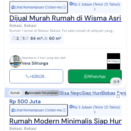
Rp 2 Jutaan (Tenor 15 Tahun)
Lihat Kemampuan Cicilan-mu
ⓘ
Rp
Dijual Murah Rumah di Wisma Asri 1
Bekasi, Bekasi
Rumah 1 lantai di Bekasi, Bekasi. For sale rumah di wilayah yang
tenang dengan pemandangan Lokasi di Pusat Kota. Properti 1 lantai
2
1
LT
:
84 m²
LB
:
60 m²
ini berada di l...
Diperbarui 3 hari yang lalu oleh
Vera Silitonga
+628129...
WhatsApp
8
Bisa Nego
Siap Huni
Bebas Banjir
Rumah
Komplek Perumahan
Rp 500 Juta
Rp 3 Jutaan (Tenor 15 Tahun)
Lihat Kemampuan Cicilan-mu
ⓘ
Rp
Rumah Modern Minimalis Siap Huni B
Bekasi, Bekasi