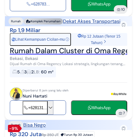
+628783...
WhatsApp
10
Dekat Akses Transportasi
Rumah
Komplek Perumahan
Rp 1,9 Miliar
Rp 12 Jutaan (Tenor 15
Lihat Kemampuan Cicilan-mu
ⓘ
Rp
Tahun)
Rumah Dalam Cluster di Oma Regenc
Bekasi, Bekasi
Dijual Rumah di Oma Regency Lokasi strategis, lingkungan tenang,
cocok untuk hunian maupun investasi Dekat dengan jalan Tol
5
3
2
LB
:
60 m²
Jatiwarna Bekasi LT ...
Diperbarui 8 jam yang lalu oleh
Nuni Hartati
+628131...
WhatsApp
7
Bisa Nego
Rumah
-9%
Rp 320 Juta
Rp 350 JT
Turun
Rp 30 Jutaan