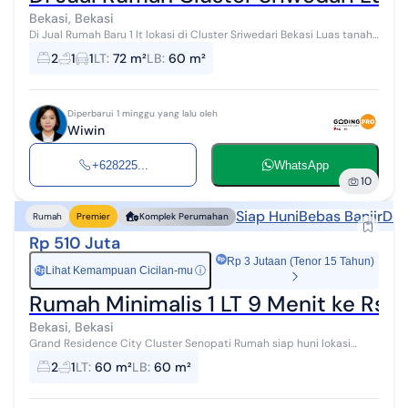
Bekasi, Bekasi
Di Jual Rumah Baru 1 lt lokasi di Cluster Sriwedari Bekasi Luas tanah :
72 m Luas bangun : 60m Kamar tidur : 2 Kamar mandi : 1 Listrik : 1300
2
1
1
LT
:
72 m²
LB
:
60 m²
...
Diperbarui 1 minggu yang lalu oleh
Wiwin
+628225...
WhatsApp
10
Siap Huni
Bebas Banjir
Dek
Rumah
Premier
Komplek Perumahan
Rp 510 Juta
Rp 3 Jutaan (Tenor 15 Tahun)
Lihat Kemampuan Cicilan-mu
ⓘ
Rp
Rumah Minimalis 1 LT 9 Menit ke Rs 
Bekasi, Bekasi
Grand Residence City Cluster Senopati Rumah siap huni lokasi
strategis, dekat dengan fasilitas pendidikan, kesehatan, pusat
2
1
LT
:
60 m²
LB
:
60 m²
perbelanjaan, dan akse...