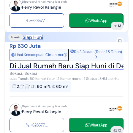
Diperbarui 4 hari yang lalu oleh
Ferry Revol Kalangie
+628577...
WhatsApp
13
Siap Huni
Rumah
Rp 630 Juta
Rp 3 Jutaan (Tenor 15 Tahun)
Lihat Kemampuan Cicilan-mu
ⓘ
Rp
Di Jual Rumah Baru Siap Huni di Dek
Bekasi, Bekasi
Luas Tanah: 60 Kamar tidur : 2 Kamar mandi: 1 Status : SHM Listrik:
1300 Watt Air : PAM( ada toren air) Harga : 630 Jt Hub: Revol Telp :
2
1
1
LT
:
60 m²
LB
:
60 m²
0857x...
Diperbarui 4 hari yang lalu oleh
Ferry Revol Kalangie
+628577...
WhatsApp
10