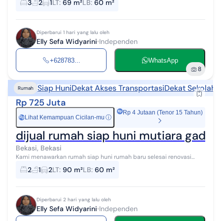
3
2
1
LT
:
69 m²
LB
:
60 m²
timur - 6,1km d...
Diperbarui 1 hari yang lalu oleh
Elly Sefa Widyarini
Independen
+628783...
WhatsApp
8
Siap Huni
Dekat Akses Transportasi
Dekat Sekolah
D
Rumah
Rp 725 Juta
Rp 4 Jutaan (Tenor 15 Tahun)
Lihat Kemampuan Cicilan-mu
ⓘ
Rp
dijual rumah siap huni mutiara gadin
Bekasi, Bekasi
Kami menawarkan rumah siap huni rumah baru selesai renovasi
lokasi strategis di mutiara gading timur dekat dengan sekolah,
2
1
2
LT
:
90 m²
LB
:
60 m²
rumah sakit, pasar dan ...
Diperbarui 2 hari yang lalu oleh
Elly Sefa Widyarini
Independen