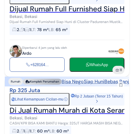
Dijual Rumah Full Furnished Siap Hu
Bekasi, Bekasi
Dijual Rumah Full Furnished Siap Huni di Cluster Padurenan Mustika
Jaya Bekasi Dekat Grand Wisata Rumah minimalis modern dalam
2
1
1
LT
:
78 m²
LB
:
65 m²
cluster dengan sist...
Diperbarui 4 jam yang lalu oleh
Ardo
+628164...
WhatsApp
11
Bisa Nego
Siap Huni
Bebas Banjir
Rumah
Komplek Perumahan
Rp 325 Juta
Rp 2 Jutaan (Tenor 15 Tahun)
Lihat Kemampuan Cicilan-mu
ⓘ
Rp
Di Jual Rumah Murah di Kota Serang 
Bekasi, Bekasi
CASH/KPR BISA KAMI BANTU Harga: 325JT HARGA MASIH BISA NEGO!
Akses Lingkungan - Dekat dengan jalan raya cibarusah-jonggol -
2
1
1
LT
:
60 m²
LB
:
60 m²
Dekat dengan kawasan i...