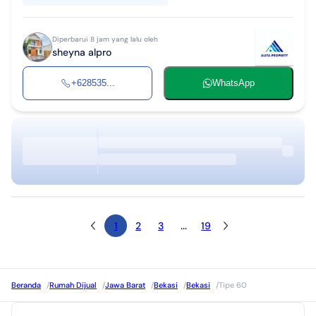
Diperbarui 8 jam yang lalu oleh
sheyna alpro
+628535...
WhatsApp
1
2
3
...
19
Beranda
/
Rumah Dijual
/
Jawa Barat
/
Bekasi
/
Bekasi
/
Tipe 60