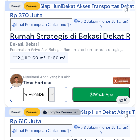
Siap Huni
Dekat Akses Transportasi
Dekat P
Rumah
Premier
Rp 370 Juta
Rp 2 Jutaan (Tenor 15 Tahun)
Lihat Kemampuan Cicilan-mu
ⓘ
Rp
Rumah Strategis di Bekasi Dekat Rs d
Bekasi, Bekasi
Perumahan Griya Asri Bahagia Rumah siap huni lokasi strategis,
dekat dengan fasilitas pendidikan, kesehatan, pusat perbelanjaan,
2
1
LT
:
60 m²
LB
:
60 m²
dan akses transpo...
Diperbarui 3 hari yang lalu oleh
Timo Hartono
+628829...
WhatsApp
10
Siap Huni
Dekat Akses Tra
Rumah
Premier
Komplek Perumahan
Rp 610 Juta
Rp 3 Jutaan (Tenor 15 Tahun)
Lihat Kemampuan Cicilan-mu
ⓘ
Rp