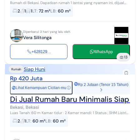
Rumah di Bekasi. Dapatkan rumah 1 lantai yang nyaman ini, dijual
dengan pemandangan indah yang menambah nilai estetika di
2
1
1
LT
:
72 m²
LB
:
60 m²
lingkungan hunian. Ruma...
Diperbarui 3 hari yang lalu oleh
Vera Silitonga
+628129...
WhatsApp
13
Siap Huni
Rumah
Rp 420 Juta
Rp 2 Jutaan (Tenor 15 Tahun)
Lihat Kemampuan Cicilan-mu
ⓘ
Rp
Di Jual Rumah Baru Minimalis Siap H
Bekasi, Bekasi
Luas Tanah: 60 m Kamar tidur : 2 Kamar mandi: 1 Status : SHM Listrik:
1300 Watt Air : PAM ***Lantai Granit Harga : 420 Jt Hub: Revol Telp
2
1
LT
:
60 m²
LB
:
60 m²
:0857x...