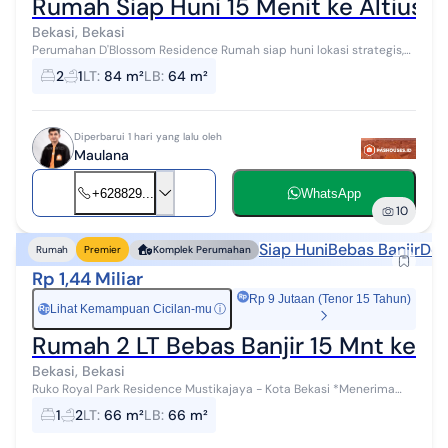
Rumah Siap Huni 15 Menit ke Altius 
Bekasi, Bekasi
Perumahan D'Blossom Residence Rumah siap huni lokasi strategis,
dekat dengan fasilitas pendidikan, kesehatan, pusat perbelanjaan,
2
1
LT
:
84 m²
LB
:
64 m²
dan akses transp...
Diperbarui 1 hari yang lalu oleh
Maulana
+628829...
WhatsApp
10
Siap Huni
Bebas Banjir
Dek
Rumah
Premier
Komplek Perumahan
Rp 1,44 Miliar
Rp 9 Jutaan (Tenor 15 Tahun)
Lihat Kemampuan Cicilan-mu
ⓘ
Rp
Rumah 2 LT Bebas Banjir 15 Mnt ke L
Bekasi, Bekasi
Ruko Royal Park Residence Mustikajaya - Kota Bekasi *Menerima
Cash *Bisa Dibantu KPR Ruko siap huni lokasi strategis, dekat
1
2
LT
:
66 m²
LB
:
66 m²
dengan fasilitas pend...