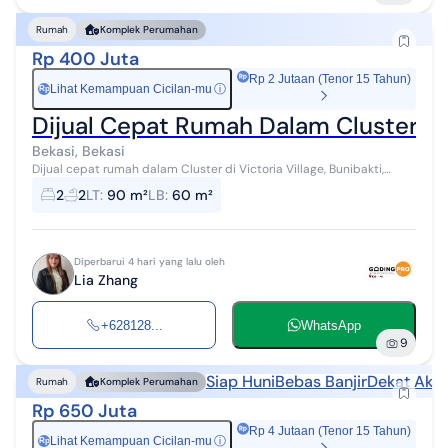
Rumah
Komplek Perumahan
Rp 400 Juta
Rp 2 Jutaan (Tenor 15 Tahun)
Lihat Kemampuan Cicilan-mu
ⓘ
Rp
Dijual Cepat Rumah Dalam Cluster di 
Bekasi, Bekasi
Dijual cepat rumah dalam Cluster di Victoria Village, Bunibakti,
Babelan Bekasi SHM luas tanah 90 m2 luas bangunan 60 M2 kamar
2
2
LT
:
90 m²
LB
:
60 m²
tidur 2 kamar mand...
Diperbarui 4 hari yang lalu oleh
Lia Zhang
+628128...
WhatsApp
9
Siap Huni
Bebas Banjir
Dekat Akse
Rumah
Komplek Perumahan
Rp 650 Juta
Rp 4 Jutaan (Tenor 15 Tahun)
Lihat Kemampuan Cicilan-mu
ⓘ
Rp