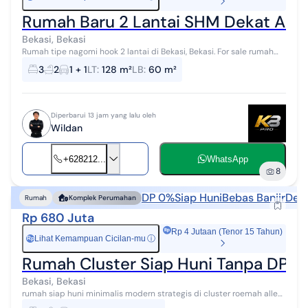
Rumah Baru 2 Lantai SHM Dekat Akses
Bekasi, Bekasi
Rumah tipe nagomi hook 2 lantai di Bekasi, Bekasi. For sale rumah
hook di wilayah yang tenang dengan pemandangan taman kota.
3
2
1 + 1
LT
:
128 m²
LB
:
60 m²
Properti 2 lantai be...
Diperbarui 13 jam yang lalu oleh
Wildan
+628212...
WhatsApp
8
DP 0%
Siap Huni
Bebas Banjir
Deka
Rumah
Komplek Perumahan
Rp 680 Juta
Rp 4 Jutaan (Tenor 15 Tahun)
Lihat Kemampuan Cicilan-mu
ⓘ
Rp
Rumah Cluster Siap Huni Tanpa DP P
Bekasi, Bekasi
rumah siap huni minimalis modern strategis di cluster roemah allea
jl bengkong pedurenan mustikajaya - 6km dari gerbang tol bekasi