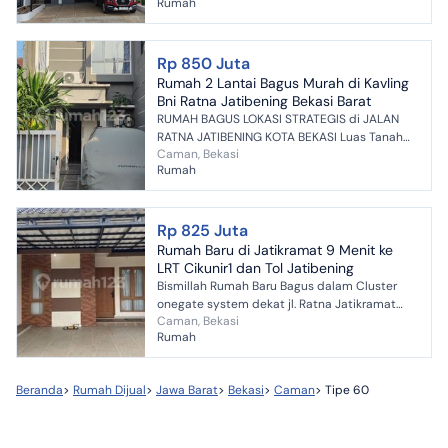
Rumah
Mandi : 2 Dapur...
Rp 850 Juta
Rumah 2 Lantai Bagus Murah di Kavling
Bni Ratna Jatibening Bekasi Barat
RUMAH BAGUS LOKASI STRATEGIS di JALAN
RATNA JATIBENING KOTA BEKASI Luas Tanah
Caman, Bekasi
68 m² Luas Bangunan 62 m² Bangunan 2
Rumah
Lantai Hadap Timur Kamar Tidu...
Rp 825 Juta
Rumah Baru di Jatikramat 9 Menit ke
LRT Cikunir1 dan Tol Jatibening
Bismillah Rumah Baru Bagus dalam Cluster
onegate system dekat jl. Ratna Jatikramat
Caman, Bekasi
Dekat LRT cikunir1 dan Tol Jatibening Cuma 3
Rumah
km/ 9 menit ke ...
Beranda
>
Rumah Dijual
>
Jawa Barat
>
Bekasi
>
Caman
>
Tipe 60