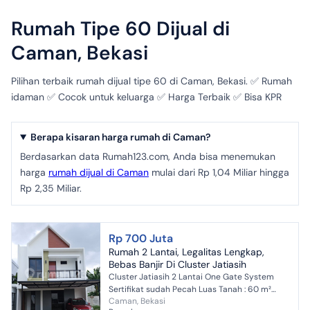
Rumah Tipe 60 Dijual di
Caman, Bekasi
Pilihan terbaik rumah dijual tipe 60 di Caman, Bekasi. ✅ Rumah
idaman ✅ Cocok untuk keluarga ✅ Harga Terbaik ✅ Bisa KPR
Berapa kisaran harga rumah di Caman?
Berdasarkan data Rumah123.com, Anda bisa menemukan
harga
rumah dijual di Caman
mulai dari Rp 1,04 Miliar hingga
Rp 2,35 Miliar.
Rp 700 Juta
Rumah 2 Lantai, Legalitas Lengkap,
Bebas Banjir Di Cluster Jatiasih
Cluster Jatiasih 2 Lantai One Gate System
Sertifikat sudah Pecah Luas Tanah : 60 m²
Caman, Bekasi
Luas Bangunan : 60 m² Kamar Tidur : 3 Kamar