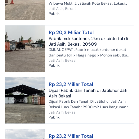
Wibawa Mukti 2 Jatiasih Kota Bekasi. Lokasi
Jati Asih, Bekasi
Strategis dipinggir jalan raya, Luas Tanah
Pabrik
2900 m2 ada ba...
Rp 20,3 Miliar Total
Pabrik msk kontener, 2km dr pintu tol di
Jati Asih, Bekasi. 20509
DIJUAL CEPAT : Pabrik masuk kontener dekat
dari pintu toll > Harga nego > Mohon sebutkan
Jati Asih, Bekasi
GA20509-CS saat menghubungi kami
Pabrik
Spesifikasi : Luas Tana...
Rp 23,2 Miliar Total
Dijual Pabrik dan Tanah di Jatiluhur Jati
Asih Bekasi
Dijual Pabrik Dan Tanah Di Jatiluhur Jati Asih
Bekasi Luas Tanah : 2900 m2 Luas Bangunan :
Jati Asih, Bekasi
600 m2 Orientasi/Hadap : Barat Air : Jetpump
Pabrik
Telpon : 2...
Rp 23,2 Miliar Total