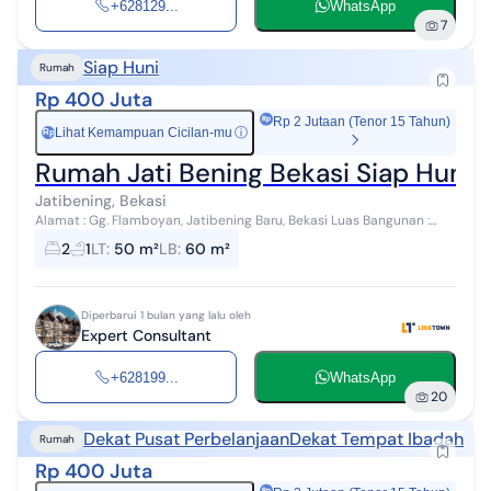
+628129...
WhatsApp
7
Siap Huni
Rumah
Rp 400 Juta
Rp 2 Jutaan (Tenor 15 Tahun)
Lihat Kemampuan Cicilan-mu
ⓘ
Rp
Rumah Jati Bening Bekasi Siap Huni 
Jatibening, Bekasi
Alamat : Gg. Flamboyan, Jatibening Baru, Bekasi Luas Bangunan :
60m² Luas Tanah : 50m² Kamar Tidur : 2 Kamar Mandi : 1 Jumlah
2
1
LT
:
50 m²
LB
:
60 m²
Lantai : 1 Sumur B...
Diperbarui 1 bulan yang lalu oleh
Expert Consultant
+628199...
WhatsApp
20
Dekat Pusat Perbelanjaan
Dekat Tempat Ibadah
Rumah
Rp 400 Juta