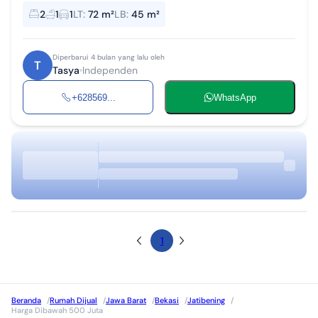
UNIT SAJA !!! Sudah terhuni 200 unit ADA TAKE OVER JUGA CUKUP
2
1
1
LT
:
72 m²
LB
:
45 m²
MODAL 500RB sudah...
Diperbarui 4 bulan yang lalu oleh
T
Tasya
Independen
+628569...
WhatsApp
1
Beranda
/
Rumah Dijual
/
Jawa Barat
/
Bekasi
/
Jatibening
/
Harga Dibawah 500 Juta