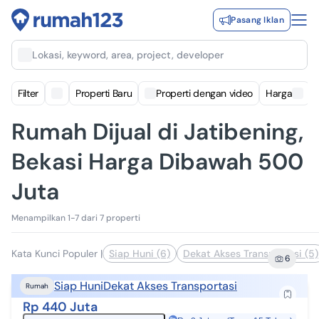
Pasang Iklan
Lokasi, keyword, area, project, developer
Filter
Properti Baru
Properti dengan video
Harga
Rumah Dijual di Jatibening,
Bekasi Harga Dibawah 500
Juta
Menampilkan 1-7 dari 7 properti
Kata Kunci Populer
|
Siap Huni (6)
Dekat Akses Transportasi (5)
6
Siap Huni
Dekat Akses Transportasi
Rumah
Rp 440 Juta