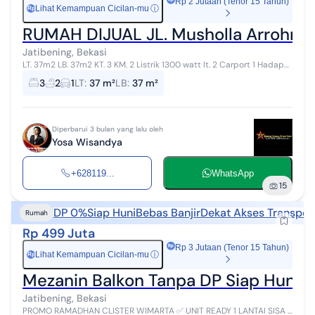
Rp 2 Jutaan (Tenor 15 Tahun)
Lihat Kemampuan Cicilan-mu
ⓘ
Rp
RUMAH DIJUAL JL. Musholla Arrohma
Jatibening, Bekasi
LT. 37m2 LB. 37m2 KT. 3 KM. 2 Listrik 1300 watt lt. 2 Carport 1 Hadap
Utara Air sumur SHM H. Jual: Rp. 400 jt Fasilitas: Pasar Kecap...
3
2
1
LT
:
37 m²
LB
:
37 m²
Diperbarui 3 bulan yang lalu oleh
Yosa Wisandya
+628119...
WhatsApp
15
DP 0%
Siap Huni
Bebas Banjir
Dekat Akses Transpor
Rumah
Rp 499 Juta
Rp 3 Jutaan (Tenor 15 Tahun)
Lihat Kemampuan Cicilan-mu
ⓘ
Rp
Mezanin Balkon Tanpa DP Siap Huni D
Jatibening, Bekasi
PROMO RAMADHAN CLISTER WIMARTA ✅ UNIT READY 1 LANTAI SISA 2