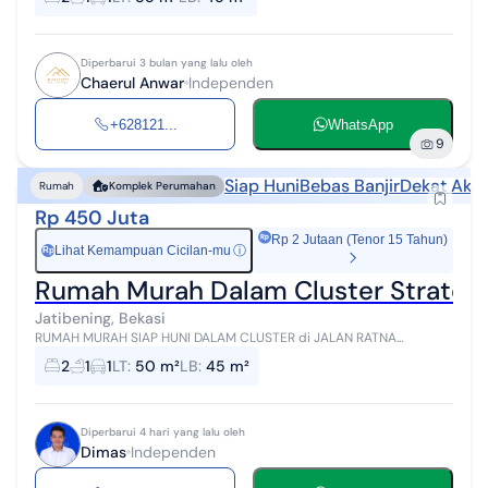
Kec. Jatiasih Kota....
Diperbarui 3 bulan yang lalu oleh
Chaerul Anwar
Independen
+628121...
WhatsApp
9
Siap Huni
Bebas Banjir
Dekat Akse
Rumah
Komplek Perumahan
Rp 450 Juta
Rp 2 Jutaan (Tenor 15 Tahun)
Lihat Kemampuan Cicilan-mu
ⓘ
Rp
Rumah Murah Dalam Cluster Strategis
Jatibening, Bekasi
RUMAH MURAH SIAP HUNI DALAM CLUSTER di JALAN RATNA
JATIBENING BEKASI Luas Tanah 50 m² Luas Bangunan 45 m²
2
1
1
LT
:
50 m²
LB
:
45 m²
Bangunan 1 Lantai Hadap Barat Kamar Ti...
Diperbarui 4 hari yang lalu oleh
Dimas
Independen