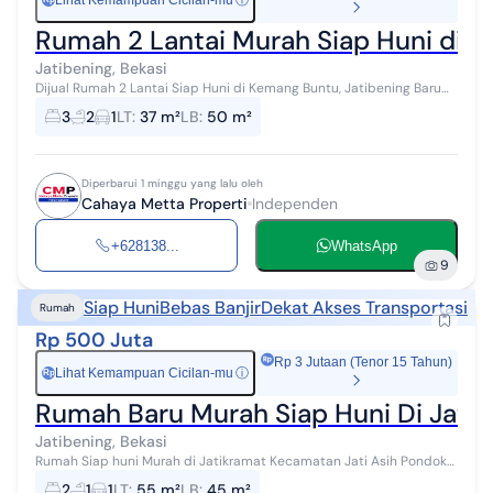
Lihat Kemampuan Cicilan-mu
ⓘ
Rumah 2 Lantai Murah Siap Huni di Ja
Jatibening, Bekasi
Dijual Rumah 2 Lantai Siap Huni di Kemang Buntu, Jatibening Baru
Pondok Gede Bekasi. Spesifikasi : Luas Tanah: 37 m² Luas Bangunan:
3
2
1
LT
:
37 m²
LB
:
50 m²
50 m² ...
Diperbarui 1 minggu yang lalu oleh
Cahaya Metta Properti
Independen
+628138...
WhatsApp
9
Siap Huni
Bebas Banjir
Dekat Akses Transportasi
Rumah
Rp 500 Juta
Rp 3 Jutaan (Tenor 15 Tahun)
Lihat Kemampuan Cicilan-mu
ⓘ
Rp
Rumah Baru Murah Siap Huni Di Jatib
Jatibening, Bekasi
Rumah Siap huni Murah di Jatikramat Kecamatan Jati Asih Pondok
Gede Bekasi Rumah 1 Lantai Harga mulai 500 Jutaan di Jatikramat
2
1
1
LT
:
55 m²
LB
:
45 m²