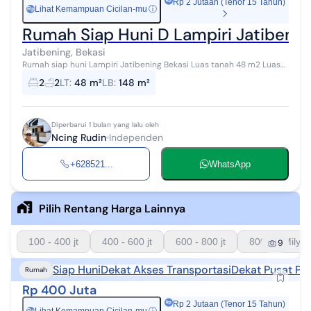
Rp 2 Jutaan (Tenor 15 Tahun)
Lihat Kemampuan Cicilan-mu
ⓘ
Rp
Rumah Siap Huni D Lampiri Jatibenin
Jatibening, Bekasi
Rumah siap huni Lampiri Jatibening Bekasi Luas tanah 48 m2 Luas
bangunan 148 m2 Kamar tidur 2 Kamar mandi 2 R.tamu Dapur R.cuci
2
2
LT
:
48 m²
LB
:
148 m²
Akses jalan mo...
Diperbarui 1 bulan yang lalu oleh
Ncing Rudin
Independen
+628521...
WhatsApp
Pilih Rentang Harga Lainnya
100 - 400 jt
400 - 600 jt
600 - 800 jt
800 - 1 Milyar
9
Siap Huni
Dekat Akses Transportasi
Dekat Pusat Pe
Rumah
Rp 400 Juta
Rp 2 Jutaan (Tenor 15 Tahun)
Rp