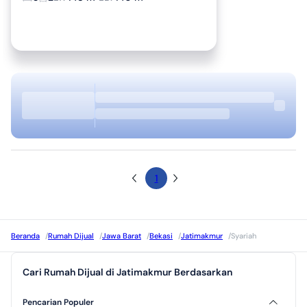
1
Beranda
/
Rumah Dijual
/
Jawa Barat
/
Bekasi
/
Jatimakmur
/
Syariah
Cari Rumah Dijual di Jatimakmur Berdasarkan
Pencarian Populer