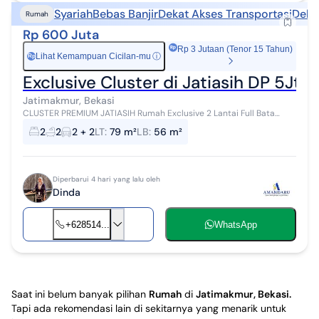
Syariah
Bebas Banjir
Dekat Akses Transportasi
Dekat
Rumah
Rp 600 Juta
Rp 3 Jutaan (Tenor 15 Tahun)
Lihat Kemampuan Cicilan-mu
ⓘ
Rp
Exclusive Cluster di Jatiasih DP 5Jt 
Jatimakmur, Bekasi
CLUSTER PREMIUM JATIASIH Rumah Exclusive 2 Lantai Full Bata
Merah di Jatiasih Harga mulai dari 600 Juta-an :fire:DP 5 Jt All In,
2
2
2 + 2
LT
:
79 m²
LB
:
56 m²
bisa langsung aka...
Diperbarui 4 hari yang lalu oleh
Dinda
+628514...
WhatsApp
Saat ini belum banyak pilihan
Rumah
di
Jatimakmur, Bekasi
.
Tapi ada rekomendasi lain di sekitarnya yang menarik untuk