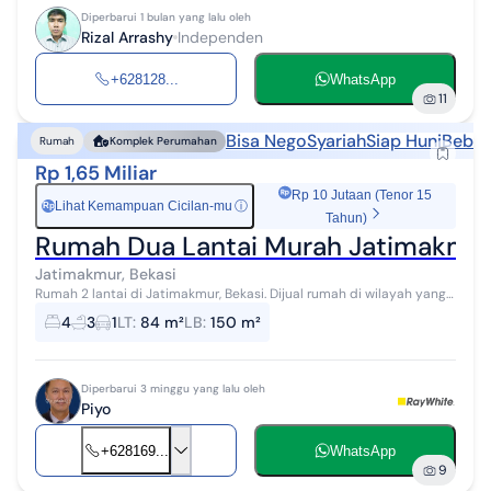
Diperbarui 1 bulan yang lalu oleh
Rizal Arrashy
Independen
+628128...
WhatsApp
11
Bisa Nego
Syariah
Siap Huni
Bebas
Rumah
Komplek Perumahan
Rp 1,65 Miliar
Rp 10 Jutaan (Tenor 15
Lihat Kemampuan Cicilan-mu
ⓘ
Rp
Tahun)
Rumah Dua Lantai Murah Jatimakmur
Jatimakmur, Bekasi
Rumah 2 lantai di Jatimakmur, Bekasi. Dijual rumah di wilayah yang
asri dengan pemandangan Lokasi Pinggiran Kota. Properti 2 lantai
4
3
1
LT
:
84 m²
LB
:
150 m²
bergaya minima...
Diperbarui 3 minggu yang lalu oleh
Piyo
+628169...
WhatsApp
9