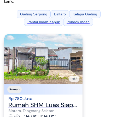
kamu.
Gading Serpong
Bintaro
Kelapa Gading
Pantai Indah Kapuk
Pondok Indah
3
Rumah
Rp 780 Juta
Rumah SHM Luas Siap KPR 15 Mnt ke Gerbang Tol Pinang J-24311
Bintaro, Tangerang Selatan
3
2
LT
:
148 m²
LB
:
140 m²