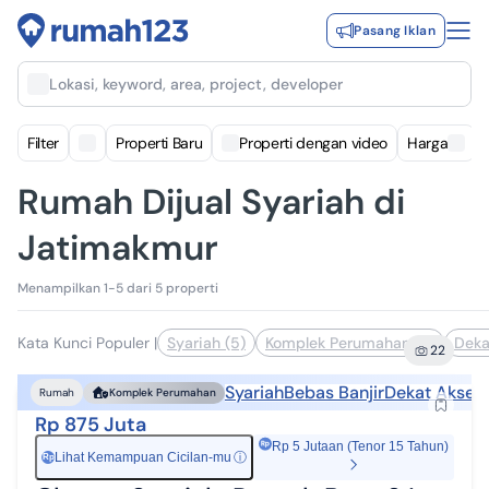
Pasang Iklan
Lokasi, keyword, area, project, developer
Filter
Properti Baru
Properti dengan video
Harga
Rumah Dijual Syariah di
Jatimakmur
Menampilkan 1-5 dari 5 properti
Kata Kunci Populer
|
Syariah (5)
Komplek Perumahan (4)
Deka
22
Syariah
Bebas Banjir
Dekat Akses 
Rumah
Komplek Perumahan
Rp 875 Juta
Rp 5 Jutaan (Tenor 15 Tahun)
Lihat Kemampuan Cicilan-mu
ⓘ
Rp