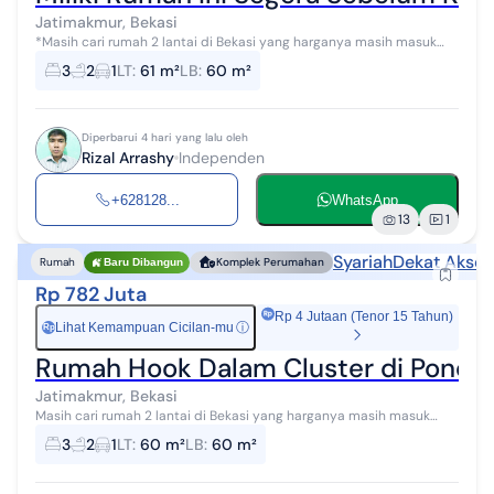
Jatimakmur, Bekasi
*Masih cari rumah 2 lantai di Bekasi yang harganya masih masuk
akal, tapi lokasinya dekat tol, LRT, sekolah favorit, dan pusat kota?*
3
2
1
LT
:
61 m²
LB
:
60 m²
Kini saatnya...
Diperbarui 4 hari yang lalu oleh
Rizal Arrashy
Independen
+628128...
WhatsApp
13
1
Syariah
Dekat Akses
Rumah
Komplek Perumahan
Baru Dibangun
Rp 782 Juta
Rp 4 Jutaan (Tenor 15 Tahun)
Lihat Kemampuan Cicilan-mu
ⓘ
Rp
Rumah Hook Dalam Cluster di Pondok
Jatimakmur, Bekasi
Masih cari rumah 2 lantai di Bekasi yang harganya masih masuk
akal, tapi lokasinya dekat tol, LRT, sekolah favorit, dan pusat kota?
3
2
1
LT
:
60 m²
LB
:
60 m²
Kini saatnya n...