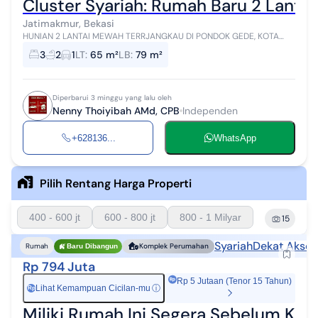
Cluster Syariah: Rumah Baru 2 Lantai
Jatimakmur, Bekasi
HUNIAN 2 LANTAI MEWAH TERRJANGKAU DI PONDOK GEDE, KOTA
BEKASI konsep hunian 2 lantai yang mengedepankan efisiensi
3
2
1
LT
:
65 m²
LB
:
79 m²
ruang, kesan luxury atau mewah, ...
Diperbarui 3 minggu yang lalu oleh
Nenny Thoiyibah AMd, CPB
Independen
+628136...
WhatsApp
Pilih Rentang Harga Properti
400 - 600 jt
600 - 800 jt
800 - 1 Milyar
15
Syariah
Dekat Akses
Rumah
Komplek Perumahan
Baru Dibangun
Rp 794 Juta
Rp 5 Jutaan (Tenor 15 Tahun)
Lihat Kemampuan Cicilan-mu
ⓘ
Rp
Miliki Rumah Ini Segera Sebelum Keh