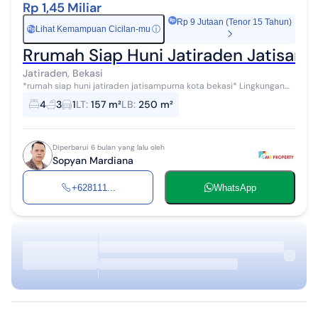
Rp 1,45 Miliar
Rp 9 Jutaan (Tenor 15 Tahun)
Lihat Kemampuan Cicilan-mu
ⓘ
Rp
Rrumah Siap Huni Jatiraden Jatisamp
Jatiraden, Bekasi
*rumah siap huni jatiraden jatisampurna kota bekasi* Lingkungan
aman, nyaman, bebas banjir, akses 2 mobil, 50 meter 1 mobil 1 motor
4
3
1
LT
:
157 m²
LB
:
250 m²
spesifikasi :...
Diperbarui 6 bulan yang lalu oleh
Sopyan Mardiana
+628111...
WhatsApp