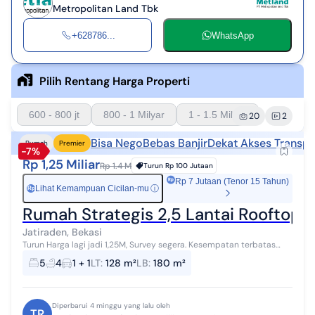
Metropolitan Land Tbk
+628786...
WhatsApp
Pilih Rentang Harga Properti
600 - 800 jt
800 - 1 Milyar
1 - 1.5 Milyar
20
2
Bisa Nego
Bebas Banjir
Dekat Akses Transpo
Rumah
Premier
-7%
Rp 1,25 Miliar
Rp 1.4 M
Turun
Rp 100 Jutaan
Rp 7 Jutaan (Tenor 15 Tahun)
Lihat Kemampuan Cicilan-mu
ⓘ
Rp
Rumah Strategis 2,5 Lantai Rooftop d
Jatiraden, Bekasi
Turun Harga lagi jadi 1,25M, Survey segera. Kesempatan terbatas
buat Anda dapatkan rumah nyaman dengan return investasi tinggi
5
4
1 + 1
LT
:
128 m²
LB
:
180 m²
di Kranggan cibubur,...
Diperbarui 4 minggu yang lalu oleh
TR