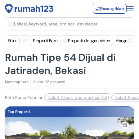
Pasang Iklan
Lokasi, keyword, area, project, developer
Filter
Properti Baru
Properti dengan video
Harga
Rumah Tipe 54 Dijual di
Jatiraden, Bekasi
Menampilkan 1-21 dari 75 properti
Kata Kunci Populer
|
Dekat Akses Transportasi (53)
Dekat Pusat
Top Properti