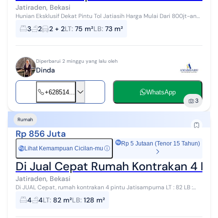
Jatiraden, Bekasi
Hunian Eksklusif Dekat Pintu Tol Jatiasih Harga Mulai Dari 800jt-an
Cicilan 5 Jutaan/bulan Promo Special :fire: Free Smart Door Lock :fire:
3
2
2 + 2
LT
:
75 m²
LB
:
73 m²
Free ...
Diperbarui 2 minggu yang lalu oleh
Dinda
+628514...
WhatsApp
3
Rumah
Rp 856 Juta
Rp 5 Jutaan (Tenor 15 Tahun)
Lihat Kemampuan Cicilan-mu
ⓘ
Rp
Di Jual Cepat Rumah Kontrakan 4 Pi
Jatiraden, Bekasi
Di JUAL Cepat, rumah kontrakan 4 pintu Jatisampurna LT : 82 LB :
128 Jumlah kontrakan 4 pintu 2 daya Listrik : 1300 Watt Air :
4
4
LT
:
82 m²
LB
:
128 m²
Jetpump Harga : 8...