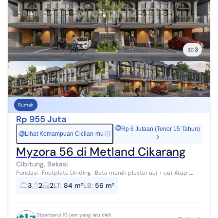
3
Rumah
Rp 955 Juta
Rp 6 Jutaan (Tenor 15 Tahun)
Lihat Kemampuan Cicilan-mu
ⓘ
Rp
Myzora 56 di Metland Cikarang
Cibitung, Bekasi
Pondasi : Footplate Dinding : Bata merah plester aci + cat Atap :
Genteng beton flat + rangka baja ringan Plafond : Gypsum + rangka
3
2
2
LT
:
84 m²
LB
:
56 m²
hollow Lant...
Diperbarui 10 jam yang lalu oleh