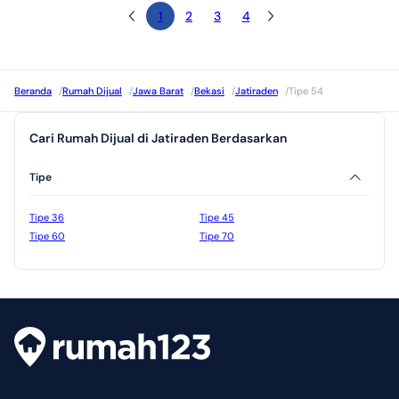
1
2
3
4
Beranda
/
Rumah Dijual
/
Jawa Barat
/
Bekasi
/
Jatiraden
/
Tipe 54
Cari Rumah Dijual di Jatiraden Berdasarkan
Tipe
Tipe 36
Tipe 45
Tipe 60
Tipe 70