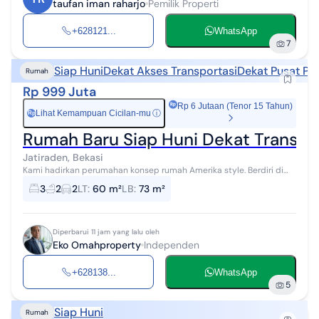
taufan iman raharjo
Pemilik Properti
+628121...
WhatsApp
7
Siap Huni
Dekat Akses Transportasi
Dekat Pusat Pe
Rumah
Rp 999 Juta
Rp 6 Jutaan (Tenor 15 Tahun)
Lihat Kemampuan Cicilan-mu
ⓘ
Rp
Rumah Baru Siap Huni Dekat Transmar
Jatiraden, Bekasi
Kami hadirkan perumahan konsep rumah Amerika style. Berdiri di
lahan seluas 2000 m². Dengan 3 bedroom di lengkapi 3 kamar
3
2
2
LT
:
60 m²
LB
:
73 m²
mandi serta carport 2 mo...
Diperbarui 11 jam yang lalu oleh
Eko Omahproperty
Independen
+628138...
WhatsApp
5
Siap Huni
Rumah