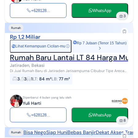
+628128...
WhatsApp
3
Rumah
Rp 1,2 Miliar
Rp 7 Jutaan (Tenor 15 Tahun)
Lihat Kemampuan Cicilan-mu
ⓘ
Rp
Rumah Baru Lantai LT 84 Harga Mulai 
Jatiraden, Bekasi
Di Jual Rumah Baru di Jatiraden Jatisampurna Cibubur Tipe Areca
Ready unit 4 Lt 84m² Lb 77m² 3 kamar 3 kamar mandi 1 carport
3
3
1
LT
:
84 m²
LB
:
77 m²
Listrik 3500w Air ...
Diperbarui 4 bulan yang lalu oleh
Yuli Harti
+628128...
WhatsApp
8
Bisa Nego
Siap Huni
Bebas Banjir
Dekat Akses Trans
Rumah