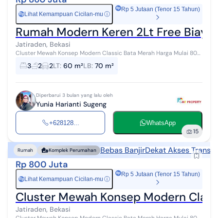
Rp 5 Jutaan (Tenor 15 Tahun)
Lihat Kemampuan Cicilan-mu
ⓘ
Rp
Rumah Modern Keren 2Lt Free Biaya2
Jatiraden, Bekasi
Cluster Mewah Konsep Modern Classic Bata Merah Harga Mulai 800
Jutaan, Rumah 2 Lt Harga 1 Lantai Pinggir Jalan Raya Utama jati
3
2
2
LT
:
60 m²
LB
:
70 m²
Raden Cibubur view.�...
Diperbarui 3 bulan yang lalu oleh
Yunia Harianti Sugeng
+628128...
WhatsApp
15
Bebas Banjir
Dekat Akses Transpo
Rumah
Komplek Perumahan
Rp 800 Juta
Rp 5 Jutaan (Tenor 15 Tahun)
Lihat Kemampuan Cicilan-mu
ⓘ
Rp
Cluster Mewah Konsep Modern Clasik
Jatiraden, Bekasi