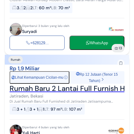
Cluster Mewah Konsep Modern Classic Bata Merah Harga Mulai 800
Jutaan, Rumah 2 Lt Harga 1 Lantai Pinggir Jalan Raya Utama jati
3
2
2
LT
:
60 m²
LB
:
70 m²
Raden Cibubur view.�...
Diperbarui 3 bulan yang lalu oleh
Suryadi
+628129...
WhatsApp
13
Rumah
Rp 1,9 Miliar
Rp 12 Jutaan (Tenor 15
Lihat Kemampuan Cicilan-mu
ⓘ
Rp
Tahun)
Rumah Baru 2 Lantai Full Furnish Hoo
Jatiraden, Bekasi
Di Jual Rumah Baru Full Furnished di Jatiraden Jatisampurna
Cibubur Tipe Bismark Ready unit 1 Hoek Lt 97m² Lb 107m² 3+1 kamar
3 + 1
3 + 1
1
LT
:
97 m²
LB
:
107 m²
3+1 kamar mandi 2...
Diperbarui 4 bulan yang lalu oleh
Yuli Harti