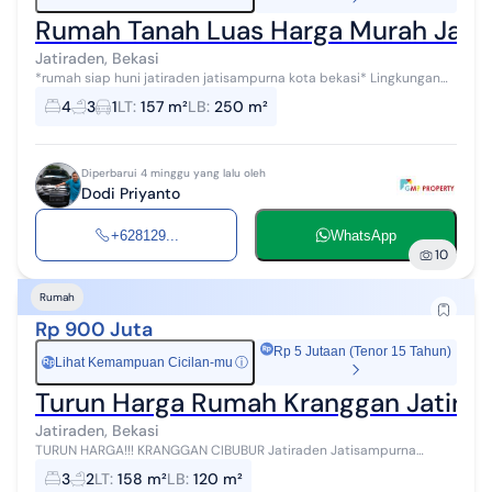
Rumah Tanah Luas Harga Murah Jatir
Jatiraden, Bekasi
*rumah siap huni jatiraden jatisampurna kota bekasi* Lingkungan
aman, nyaman, bebas banjir, akses 2 mobil, 50 meter 1 mobil 1 motor
4
3
1
LT
:
157 m²
LB
:
250 m²
spesifikasi :...
Diperbarui 4 minggu yang lalu oleh
Dodi Priyanto
+628129...
WhatsApp
10
Rumah
Rp 900 Juta
Rp 5 Jutaan (Tenor 15 Tahun)
Lihat Kemampuan Cicilan-mu
ⓘ
Rp
Turun Harga Rumah Kranggan Jatirad
Jatiraden, Bekasi
TURUN HARGA!!! KRANGGAN CIBUBUR Jatiraden Jatisampurna
Bekasi Luas tanah : 158m Luas bangunan :+/- 120m Kmr tidur : 2+1
3
2
LT
:
158 m²
LB
:
120 m²
loteng kamar Art Kmr mand...