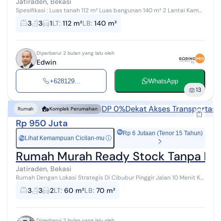
Jatiraden, Bekasi
Spesifikasi : Luas tanah 112 m² Luas bangunan 140 m² 2 Lantai Kamar
tidur 3 Kamar mandi 3 Jetpump Carport SHM, dokumen lengkap
3
3
1
LT
:
112 m²
LB
:
140 m²
=== HARGA Rp 1,5 ...
Diperbarui 2 bulan yang lalu oleh
Edwin
+628129...
WhatsApp
13
DP 0%
Dekat Akses Transportasi
Rumah
Komplek Perumahan
Rp 950 Juta
Rp 6 Jutaan (Tenor 15 Tahun)
Lihat Kemampuan Cicilan-mu
ⓘ
Rp
Rumah Murah Ready Stock Tanpa
Jatiraden, Bekasi
Rumah Dengan Lokasi Strategis Di Cibubur Pinggir Jalan 10 Menit Ke
Tol Dan LRT Cibubur Menjadi Pilihan Terbaik Untuk Hunian Keluarga
3
3
2
LT
:
60 m²
LB
:
70 m²
Tercinta. Har...
Diperbarui 2 bulan yang lalu oleh