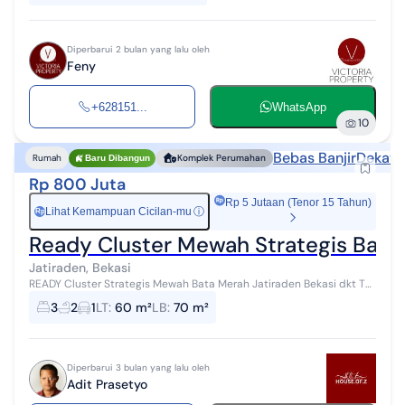
Diperbarui 2 bulan yang lalu oleh
Feny
+628151...
WhatsApp
10
Bebas Banjir
Dekat 
Rumah
Komplek Perumahan
Baru Dibangun
Rp 800 Juta
Rp 5 Jutaan (Tenor 15 Tahun)
Lihat Kemampuan Cicilan-mu
ⓘ
Rp
Ready Cluster Mewah Strategis Bata 
Jatiraden, Bekasi
READY Cluster Strategis Mewah Bata Merah Jatiraden Bekasi dkt Tol
Harga Mulai 800 Jutaan, Rumah 2 Lt Harga 1 Lantai Pinggir Jalan
3
2
1
LT
:
60 m²
LB
:
70 m²
Raya Utama Harg...
Diperbarui 3 bulan yang lalu oleh
Adit Prasetyo