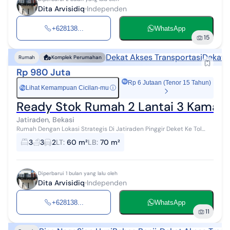
Dita Arvisidiq
Independen
+628138...
WhatsApp
15
Dekat Akses Transportasi
Dekat 
Rumah
Komplek Perumahan
Rp 980 Juta
Rp 6 Jutaan (Tenor 15 Tahun)
Lihat Kemampuan Cicilan-mu
ⓘ
Rp
Ready Stok Rumah 2 Lantai 3 Kamar Ti
Jatiraden, Bekasi
Rumah Dengan Lokasi Strategis Di Jatiraden Pinggir Deket Ke Tol
Dan LRT Cibubur Menjadi Pilihan Terbaik Untuk Hunian Keluarga
3
3
2
LT
:
60 m²
LB
:
70 m²
Tercinta. Harga mula...
Diperbarui 1 bulan yang lalu oleh
Dita Arvisidiq
Independen
+628138...
WhatsApp
11