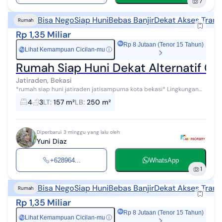
7
Bisa Nego
Siap Huni
Bebas Banjir
Dekat Akses Trans
Rumah
Rp 1,35 Miliar
Rp 8 Jutaan (Tenor 15 Tahun)
Lihat Kemampuan Cicilan-mu
ⓘ
Rp
Rumah Siap Huni Dekat Alternatif Cib
Jatiraden, Bekasi
*rumah siap huni jatiraden jatisampurna kota bekasi* Lingkungan
aman, nyaman, bebas banjir, akses 2 mobil, 50 meter 1 mobil 1 motor
4
3
LT
:
157 m²
LB
:
250 m²
spesifikasi :...
Diperbarui 3 minggu yang lalu oleh
Yuni Diaz
+628964...
WhatsApp
1
Bisa Nego
Siap Huni
Bebas Banjir
Dekat Akses Trans
Rumah
Rp 1,35 Miliar
Rp 8 Jutaan (Tenor 15 Tahun)
Lihat Kemampuan Cicilan-mu
ⓘ
Rp