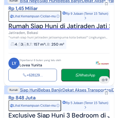
Bisa Nego
Siap Huni
Bebas Banjir
Dekat Akses Trans
Rumah
Rp 1,45 Miliar
Rp 9 Jutaan (Tenor 15 Tahun)
Lihat Kemampuan Cicilan-mu
ⓘ
Rp
Rumah Siap Huni di Jatiraden Jati S
Jatiraden, Bekasi
*rumah siap huni jatiraden jatisampurna kota bekasi* Lingkungan
aman, nyaman, bebas banjir, akses 2 mobil, 50 meter 1 mobil 1 motor
4
3
1
LT
:
157 m²
LB
:
250 m²
spesifikasi :...
Diperbarui 6 bulan yang lalu oleh
LY
Lovea Yunita
+628129...
WhatsApp
9
Siap Huni
Bebas Banjir
Dekat Akses Transportasi
Dek
Rumah
Rp 848 Juta
Rp 5 Jutaan (Tenor 15 Tahun)
Lihat Kemampuan Cicilan-mu
ⓘ
Rp
Exclusive Siap Huni 3 Bedroom di Jat