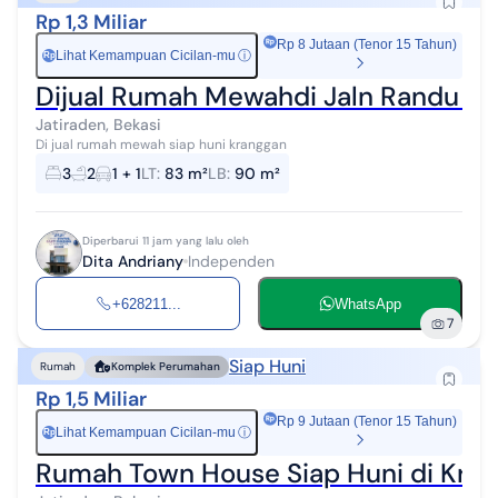
Rp 1,3 Miliar
Rp 8 Jutaan (Tenor 15 Tahun)
Lihat Kemampuan Cicilan-mu
ⓘ
Rp
Dijual Rumah Mewahdi Jaln Randu K
Jatiraden, Bekasi
Di jual rumah mewah siap huni kranggan
3
2
1 + 1
LT
:
83 m²
LB
:
90 m²
Diperbarui 11 jam yang lalu oleh
Dita Andriany
Independen
+628211...
WhatsApp
7
Siap Huni
Rumah
Komplek Perumahan
Rp 1,5 Miliar
Rp 9 Jutaan (Tenor 15 Tahun)
Lihat Kemampuan Cicilan-mu
ⓘ
Rp
Rumah Town House Siap Huni di Kra