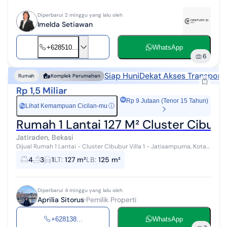
Diperbarui 2 minggu yang lalu oleh
Imelda Setiawan
+628510...
WhatsApp
6
Siap Huni
Dekat Akses Transporta
Rumah
Komplek Perumahan
Rp 1,5 Miliar
Rp 9 Jutaan (Tenor 15 Tahun)
Lihat Kemampuan Cicilan-mu
ⓘ
Rp
Rumah 1 Lantai 127 M² Cluster Cibubur
Jatiraden, Bekasi
Dijual Rumah 1 Lantai - Cluster Cibubur Villa 1 - Jatisampurna, Kota
Bekasi Hunian nyaman di dalam cluster dengan keamanan 24 jam
4
3
1
LT
:
127 m²
LB
:
125 m²
dan lingkungan ...
Diperbarui 4 minggu yang lalu oleh
Aprilia Sitorus
Pemilik Properti
+628138...
WhatsApp