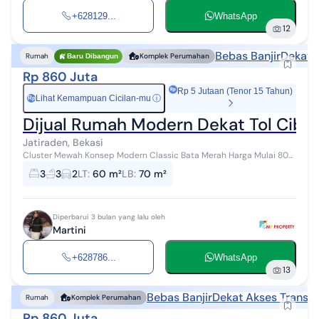
+628129...
WhatsApp
12
Bebas Banjir
Dekat 
Rumah
Komplek Perumahan
Baru Dibangun
Rp 860 Juta
Rp 5 Jutaan (Tenor 15 Tahun)
Lihat Kemampuan Cicilan-mu
ⓘ
Rp
Dijual Rumah Modern Dekat Tol Cibu
Jatiraden, Bekasi
Cluster Mewah Konsep Modern Classic Bata Merah Harga Mulai 800
Jutaan, Rumah 2 Lt Harga 1 Lantai Pinggir Jalan Raya Utama jati
3
3
2
LT
:
60 m²
LB
:
70 m²
Raden Cibubur view.�...
Diperbarui 3 bulan yang lalu oleh
Martini
+628786...
WhatsApp
13
Bebas Banjir
Dekat Akses Transpo
Rumah
Komplek Perumahan
Rp 860 Juta