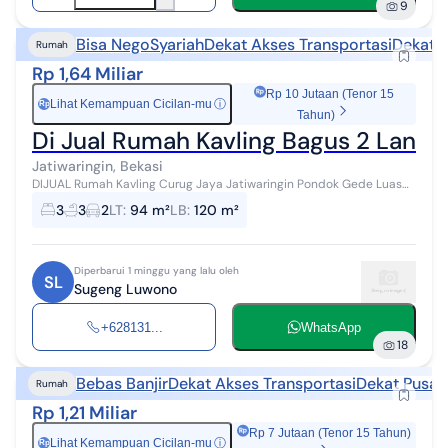
9
Bisa Nego
Syariah
Dekat Akses Transportasi
Dekat F
Rumah
Rp 1,64 Miliar
Rp 10 Jutaan (Tenor 15
Lihat Kemampuan Cicilan-mu
ⓘ
Rp
Tahun)
Di Jual Rumah Kavling Bagus 2 Lantai
Jatiwaringin, Bekasi
DIJUAL Rumah Kavling Curug Jaya Jatiwaringin Pondok Gede Luas
tanah 94 m2 Luas bangunan 120 m2 Kamar tidur 3 Kamar mandi 3
3
3
2
LT
:
94 m²
LB
:
120 m²
Lantai 2 Carport 2 mob...
Diperbarui 1 minggu yang lalu oleh
SL
Sugeng Luwono
+628131...
WhatsApp
18
Bebas Banjir
Dekat Akses Transportasi
Dekat Pusat
Rumah
Rp 1,21 Miliar
Rp 7 Jutaan (Tenor 15 Tahun)
Lihat Kemampuan Cicilan-mu
ⓘ
Rp