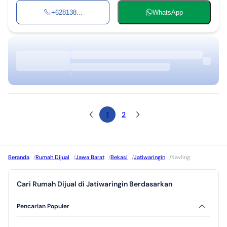
+628138...
WhatsApp
1
2
Beranda
/
Rumah Dijual
/
Jawa Barat
/
Bekasi
/
Jatiwaringin
/
Kavling
Cari Rumah Dijual di Jatiwaringin Berdasarkan
Pencarian Populer