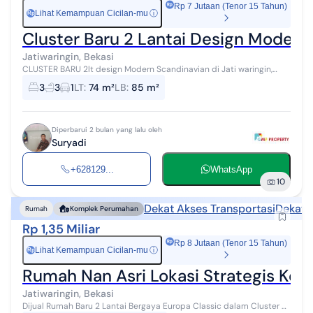
Rp 7 Jutaan (Tenor 15 Tahun)
Lihat Kemampuan Cicilan-mu
ⓘ
Rp
Cluster Baru 2 Lantai Design Moder
Jatiwaringin, Bekasi
CLUSTER BARU 2lt design Modern Scandinavian di Jati waringin,
Pondok Gede Bekasi Kota Selangkah ke Lubang Buaya, Halim Bebas
3
3
1
LT
:
74 m²
LB
:
85 m²
banjir UNIT TERBATAS...
Diperbarui 2 bulan yang lalu oleh
Suryadi
+628129...
WhatsApp
10
Dekat Akses Transportasi
Dekat 
Rumah
Komplek Perumahan
Rp 1,35 Miliar
Rp 8 Jutaan (Tenor 15 Tahun)
Lihat Kemampuan Cicilan-mu
ⓘ
Rp
Rumah Nan Asri Lokasi Strategis Ke J
Jatiwaringin, Bekasi
Dijual Rumah Baru 2 Lantai Bergaya Europa Classic dalam Cluster di