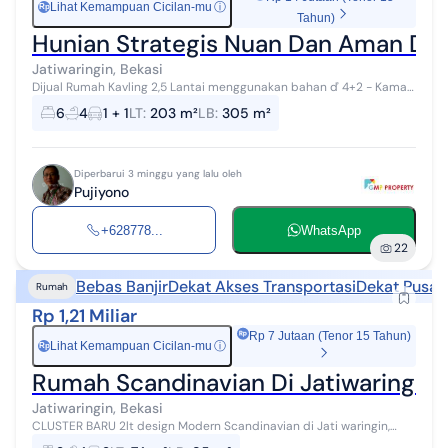
Lihat Kemampuan Cicilan-mu
ⓘ
Rp
Tahun)
Hunian Strategis Nuan Dan Aman Di J
Jatiwaringin, Bekasi
Dijual Rumah Kavling 2,5 Lantai menggunakan bahan ď 4+2 - Kamar
mandi 3+1 - Musholla - Kamar mandi Dengan Bathtub - Lantai
6
4
1 + 1
LT
:
203 m²
LB
:
305 m²
Granit - Pemanas air...
Diperbarui 3 minggu yang lalu oleh
Pujiyono
+628778...
WhatsApp
22
Bebas Banjir
Dekat Akses Transportasi
Dekat Pusat
Rumah
Rp 1,21 Miliar
Rp 7 Jutaan (Tenor 15 Tahun)
Lihat Kemampuan Cicilan-mu
ⓘ
Rp
Rumah Scandinavian Di Jatiwaringin S
Jatiwaringin, Bekasi
CLUSTER BARU 2lt design Modern Scandinavian di Jati waringin,
Pondok Gede Bekasi Kota Selangkah ke Lubang Buaya, Halim Bebas