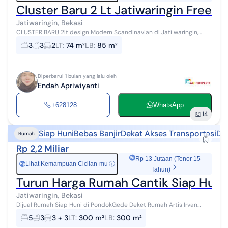
Cluster Baru 2 Lt Jatiwaringin Free 
Jatiwaringin, Bekasi
CLUSTER BARU 2lt design Modern Scandinavian di Jati waringin,
Pondok Gede Bekasi Kota Selangkah ke Lubang Buaya, Halim Bebas
3
3
2
LT
:
74 m²
LB
:
85 m²
banjir UNIT TERBA...
Diperbarui 1 bulan yang lalu oleh
Endah Apriwiyanti
+628128...
WhatsApp
14
Siap Huni
Bebas Banjir
Dekat Akses Transportasi
De
Rumah
Rp 2,2 Miliar
Rp 13 Jutaan (Tenor 15
Lihat Kemampuan Cicilan-mu
ⓘ
Rp
Tahun)
Turun Harga Rumah Cantik Siap Huni 
Jatiwaringin, Bekasi
Dijual Rumah Siap Huni di PondokGede Deket Rumah Artis Irvan
Hakim Jl. Jamblang 1 No.14 Jaticempaka, PondokGede Kota Bekasi
5
3
3 + 3
LT
:
300 m²
LB
:
300 m²
Luas Tanah : 300m² ...