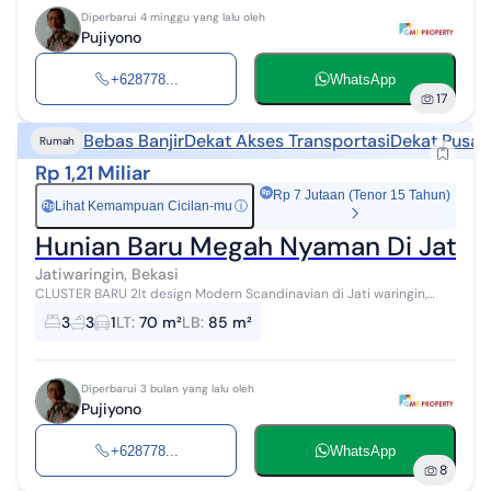
Diperbarui 4 minggu yang lalu oleh
Pujiyono
+628778...
WhatsApp
17
Bebas Banjir
Dekat Akses Transportasi
Dekat Pusat
Rumah
Rp 1,21 Miliar
Rp 7 Jutaan (Tenor 15 Tahun)
Lihat Kemampuan Cicilan-mu
ⓘ
Rp
Hunian Baru Megah Nyaman Di Jatiwa
Jatiwaringin, Bekasi
CLUSTER BARU 2lt design Modern Scandinavian di Jati waringin,
Pondok Gede Bekasi Kota Selangkah ke Lubang Buaya, Halim Bebas
3
3
1
LT
:
70 m²
LB
:
85 m²
banjir UNIT TERBATAS...
Diperbarui 3 bulan yang lalu oleh
Pujiyono
+628778...
WhatsApp
8