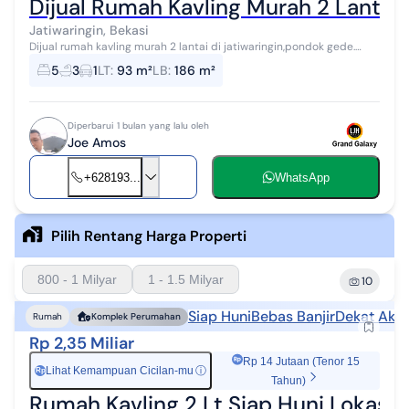
Dijual Rumah Kavling Murah 2 Lantai 
Jatiwaringin, Bekasi
Dijual rumah kavling murah 2 lantai di jatiwaringin,pondok gede.
Spesifikasi : Luas tanah : 93 m2 Luas bangunan : 186 m2 Kamar tidur
5
3
1
LT
:
93 m²
LB
:
186 m²
: 5 Kamar ma...
Diperbarui 1 bulan yang lalu oleh
Joe Amos
+628193...
WhatsApp
Pilih Rentang Harga Properti
800 - 1 Milyar
1 - 1.5 Milyar
10
Siap Huni
Bebas Banjir
Dekat Akse
Rumah
Komplek Perumahan
Rp 2,35 Miliar
Rp 14 Jutaan (Tenor 15
Lihat Kemampuan Cicilan-mu
ⓘ
Rp
Tahun)
Rumah Kavling 2 Lt Siap Huni Lokasi S