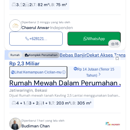
Jatiwaringin, Pondok Gede, Kota Bekasi. Promo : Free BPHTB Free
3
2
2
LT
:
82 m²
LB
:
75 m²
Biaya Balik Nam...
Diperbarui 2 minggu yang lalu oleh
Chaerul Anwar
Independen
+628121...
WhatsApp
15
Bebas Banjir
Dekat Akses Transpo
Rumah
Komplek Perumahan
Rp 2,3 Miliar
Rp 14 Jutaan (Tenor 15
Lihat Kemampuan Cicilan-mu
ⓘ
Rp
Tahun)
Rumah Mewah Dalam Perumahan Jatiw
Jatiwaringin, Bekasi
Dijual Rumah mewah tanah Kavling 2,5 Lantai menggunakan bahan
bangunan premium di Jatiwaringin. Spesifikasi : - Luas Tanah 203 m²
4 + 1
3 + 2
1 + 1
LT
:
203 m²
LB
:
305 m²
- Luas Bangunan...
Diperbarui 1 hari yang lalu oleh
Budiman Chan