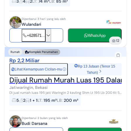
3
4
2
LT
:
74 m²
LB
:
85 m²
banjir UNIT TERBATAS...
Diperbarui 3 hari yang lalu oleh
Wulandari
+628571...
WhatsApp
12
Rumah
Komplek Perumahan
Rp 2,2 Miliar
Rp 13 Jutaan (Tenor 15
Lihat Kemampuan Cicilan-mu
ⓘ
Rp
Tahun)
Dijual Rumah Murah Luas 195 Dalam 
Jatiwaringin, Bekasi
Di jual rumah luas 195 jati Waringin 2 kavling Shm Lt 195 Lb 200 Kt 5
Km 2 Listrik 2200 Jet pum Harga 2.2 M nego #Rfly Hubungi BUDI
5
2
1 + 1
LT
:
195 m²
LB
:
200 m²
Diperbarui 2 bulan yang lalu oleh
Budi Darsana