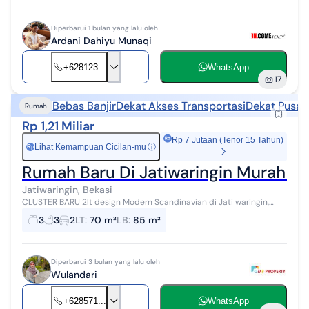
Diperbarui 1 bulan yang lalu oleh
Ardani Dahiyu Munaqi
+628123...
WhatsApp
17
Bebas Banjir
Dekat Akses Transportasi
Dekat Pusat
Rumah
Rp 1,21 Miliar
Rp 7 Jutaan (Tenor 15 Tahun)
Lihat Kemampuan Cicilan-mu
ⓘ
Rp
Rumah Baru Di Jatiwaringin Murah D
Jatiwaringin, Bekasi
CLUSTER BARU 2lt design Modern Scandinavian di Jati waringin,
Pondok Gede Bekasi Kota Selangkah ke Lubang Buaya, Halim Bebas
3
3
2
LT
:
70 m²
LB
:
85 m²
banjir UNIT TERBATAS...
Diperbarui 3 bulan yang lalu oleh
Wulandari
+628571...
WhatsApp