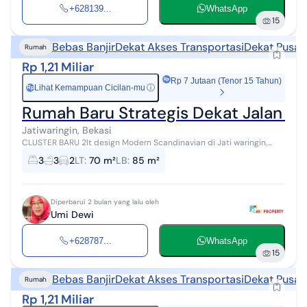
+628139...
WhatsApp
15
Bebas Banjir
Dekat Akses Transportasi
Dekat Pusat
Rumah
Rp 1,21 Miliar
Rp 7 Jutaan (Tenor 15 Tahun)
Lihat Kemampuan Cicilan-mu
ⓘ
Rp
Rumah Baru Strategis Dekat Jalan Ray
Jatiwaringin, Bekasi
CLUSTER BARU 2lt design Modern Scandinavian di Jati waringin,
Pondok Gede Bekasi Kota Selangkah ke Lubang Buaya, Halim Bebas
3
3
2
LT
:
70 m²
LB
:
85 m²
banjir UNIT TERBATAS...
Diperbarui 2 bulan yang lalu oleh
Umi Dewi
+628787...
WhatsApp
15
Bebas Banjir
Dekat Akses Transportasi
Dekat Pusat
Rumah
Rp 1,21 Miliar