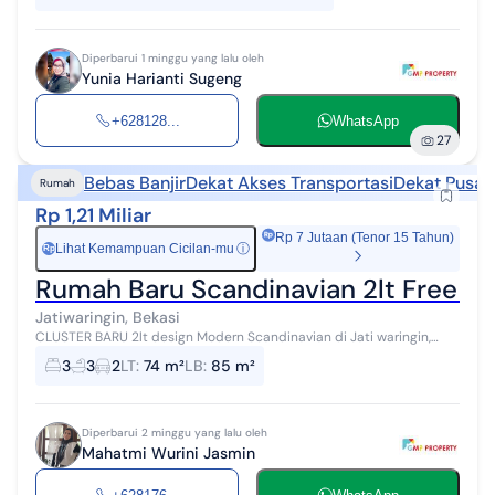
Diperbarui 1 minggu yang lalu oleh
Yunia Harianti Sugeng
+628128...
WhatsApp
27
Bebas Banjir
Dekat Akses Transportasi
Dekat Pusat
Rumah
Rp 1,21 Miliar
Rp 7 Jutaan (Tenor 15 Tahun)
Lihat Kemampuan Cicilan-mu
ⓘ
Rp
Rumah Baru Scandinavian 2lt Free B
Jatiwaringin, Bekasi
CLUSTER BARU 2lt design Modern Scandinavian di Jati waringin,
Pondok Gede Bekasi Kota Selangkah ke Lubang Buaya, Halim Bebas
3
3
2
LT
:
74 m²
LB
:
85 m²
banjir UNIT TERBATAS...
Diperbarui 2 minggu yang lalu oleh
Mahatmi Wurini Jasmin