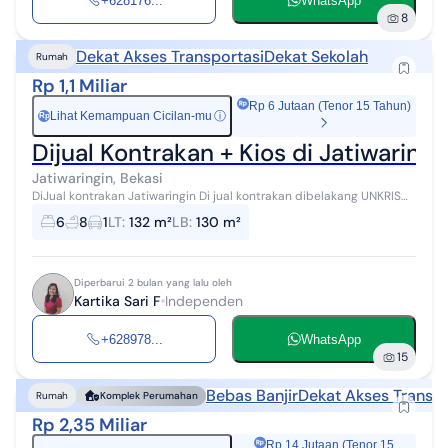
+628176...
WhatsApp
8
Dekat Akses Transportasi
Dekat Sekolah
Rumah
Rp 1,1 Miliar
Rp 6 Jutaan (Tenor 15 Tahun)
Lihat Kemampuan Cicilan-mu
ⓘ
Rp
Dijual Kontrakan + Kios di Jatiwaringi
Jatiwaringin, Bekasi
DiJual kontrakan Jatiwaringin Di jual kontrakan dibelakang UNKRIS
Jatiwaringin tanah kavling - Luas tanah 132 m2 terdiri dari 2 kios dan
6
8
1
LT
:
132 m²
LB
:
130 m²
6 kontra...
Diperbarui 2 bulan yang lalu oleh
Kartika Sari F
Independen
+628978...
WhatsApp
15
Bebas Banjir
Dekat Akses Transpo
Rumah
Komplek Perumahan
Rp 2,35 Miliar
Rp 14 Jutaan (Tenor 15