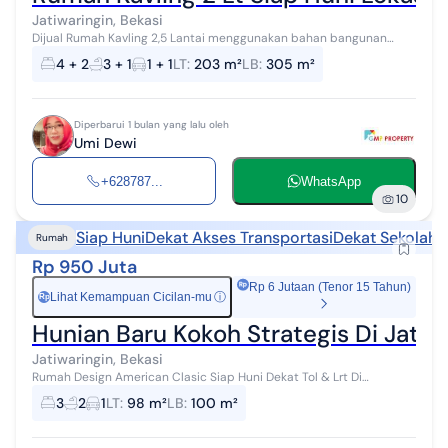
Jatiwaringin, Bekasi
Dijual Rumah Kavling 2,5 Lantai menggunakan bahan bangunan
premium di Jatiwaringin Spesifikasi - Luas Tanah 203 M² - Luas
4 + 2
3 + 1
1 + 1
LT
:
203 m²
LB
:
305 m²
Bangunan 305 M² - K...
Diperbarui 1 bulan yang lalu oleh
Umi Dewi
+628787...
WhatsApp
10
Siap Huni
Dekat Akses Transportasi
Dekat Sekolah
D
Rumah
Rp 950 Juta
Rp 6 Jutaan (Tenor 15 Tahun)
Lihat Kemampuan Cicilan-mu
ⓘ
Rp
Hunian Baru Kokoh Strategis Di Jatiw
Jatiwaringin, Bekasi
Rumah Design American Clasic Siap Huni Dekat Tol & Lrt Di
Jatiwaringin Harga: 1150000000 Rumah Kavling Modern Design
3
2
1
LT
:
98 m²
LB
:
100 m²
American Clasic 2 Lt Deka...