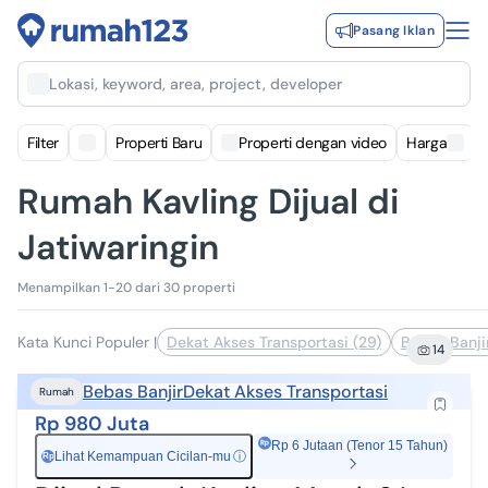
Pasang Iklan
Lokasi, keyword, area, project, developer
Filter
Properti Baru
Properti dengan video
Harga
Rumah Kavling Dijual di
Jatiwaringin
Menampilkan 1-20 dari 30 properti
Kata Kunci Populer
|
Dekat Akses Transportasi (29)
Bebas Banji
14
Bebas Banjir
Dekat Akses Transportasi
Rumah
Rp 980 Juta
Rp 6 Jutaan (Tenor 15 Tahun)
Lihat Kemampuan Cicilan-mu
ⓘ
Rp