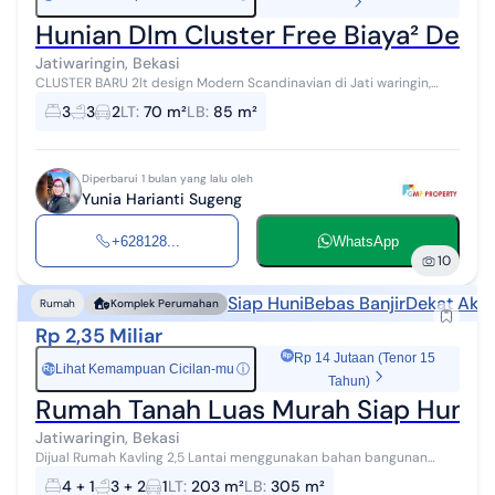
Hunian Dlm Cluster Free Biaya² Desig
Jatiwaringin, Bekasi
CLUSTER BARU 2lt design Modern Scandinavian di Jati waringin,
Pondok Gede Bekasi Kota Selangkah ke Lubang Buaya, Halim Bebas
3
3
2
LT
:
70 m²
LB
:
85 m²
banjir UNIT TERBATAS...
Diperbarui 1 bulan yang lalu oleh
Yunia Harianti Sugeng
+628128...
WhatsApp
10
Siap Huni
Bebas Banjir
Dekat Akse
Rumah
Komplek Perumahan
Rp 2,35 Miliar
Rp 14 Jutaan (Tenor 15
Lihat Kemampuan Cicilan-mu
ⓘ
Rp
Tahun)
Rumah Tanah Luas Murah Siap Huni De
Jatiwaringin, Bekasi
Dijual Rumah Kavling 2,5 Lantai menggunakan bahan bangunan
premium di Jatiwaringin Spesifikasi - Luas Tanah 203 M² - Luas
4 + 1
3 + 2
1
LT
:
203 m²
LB
:
305 m²
Bangunan 305 M² - K...