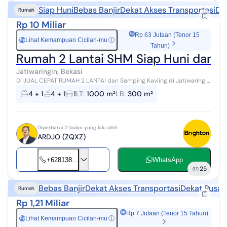
Siap Huni
Bebas Banjir
Dekat Akses Transportasi
De
Rumah
Rp 10 Miliar
Rp 63 Jutaan (Tenor 15
Lihat Kemampuan Cicilan-mu
ⓘ
Rp
Tahun)
Rumah 2 Lantai SHM Siap Huni dan Tan
Jatiwaringin, Bekasi
DI JUAL CEPAT RUMAH 2 LANTAI dan Samping Kavling di Jatiwaringin
jakarta timur Hunian Nyaman dan BEBAS BANJIR Lingkungan
4 + 1
4 + 1
1
LT
:
1000 m²
LB
:
300 m²
Nyaman dan Aman ada ...
Diperbarui 2 bulan yang lalu oleh
ARDJO (ZQXZ)
+628138...
WhatsApp
25
Bebas Banjir
Dekat Akses Transportasi
Dekat Pusat
Rumah
Rp 1,21 Miliar
Rp 7 Jutaan (Tenor 15 Tahun)
Lihat Kemampuan Cicilan-mu
ⓘ
Rp