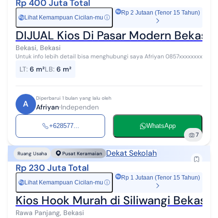
Rp 400 Juta Total
Rp 2 Jutaan (Tenor 15 Tahun)
Lihat Kemampuan Cicilan-mu
ⓘ
Rp
DIJUAL Kios Di Pasar Modern Bekasi
Bekasi, Bekasi
Untuk info lebih detail bisa menghubungi saya Afriyan 0857xxxxxxxx
LT
:
6 m²
LB
:
6 m²
Diperbarui 1 bulan yang lalu oleh
A
Afriyan
Independen
+628577...
WhatsApp
7
Dekat Sekolah
Ruang Usaha
Pusat Keramaian
Rp 230 Juta Total
Rp 1 Jutaan (Tenor 15 Tahun)
Lihat Kemampuan Cicilan-mu
ⓘ
Rp
Kios Hook Murah di Siliwangi Bekasi
Rawa Panjang, Bekasi