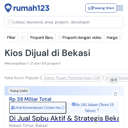
Pasang Iklan
Lokasi, keyword, area, project, developer
Filter
Properti Baru
Properti dengan video
Harga
Kios Dijual di Bekasi
Menampilkan 1-21 dari 69 properti
Kata Kunci Populer
|
Dekat Pusat Perbelanjaan (28)
Dekat Sekol
4
Ruang Usaha
Rp 38 Miliar Total
Rp 240 Jutaan (Tenor 15
Lihat Kemampuan Cicilan-mu
ⓘ
Rp
Tahun)
Di Jual Spbu Aktif & Strategis Bekasi
Bekasi Timur, Bekasi