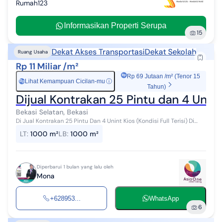
Rumah123
Informasikan Properti Serupa
15
Dekat Akses Transportasi
Dekat Sekolah
Ruang Usaha
Rp 11 Miliar /m²
Rp 69 Jutaan /m² (Tenor 15
Lihat Kemampuan Cicilan-mu
ⓘ
Rp
Tahun)
Dijual Kontrakan 25 Pintu dan 4 Unit K
Bekasi Selatan, Bekasi
Di Jual Kontrakan 25 Pintu Dan 4 Unint Kios (Kondisi Full Terisi) Di
Cikunir, Jakamulya Bekasi Selatan Spesifikasi : Luas Tanah 1.000 m²
LT
:
1000 m²
LB
:
1000 m²
Luas Ba...
Diperbarui 1 bulan yang lalu oleh
Mona
+628953...
WhatsApp
6