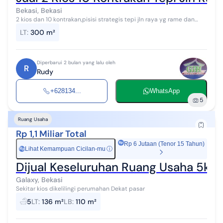
Bekasi, Bekasi
2 kios dan 10 kontrakan,pisisi strategis tepi jln raya yg rame dan
depan sekolahan teratai putih global.
LT
:
300 m²
Diperbarui 2 bulan yang lalu oleh
R
Rudy
+628134...
WhatsApp
5
Ruang Usaha
Rp 1,1 Miliar Total
Rp 6 Jutaan (Tenor 15 Tahun)
Lihat Kemampuan Cicilan-mu
ⓘ
Rp
Dijual Keseluruhan Ruang Usaha 5kio
Galaxy, Bekasi
Sekitar kios dikelilingi perumahan Dekat pasar
5
LT
:
136 m²
LB
:
110 m²