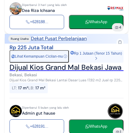
Diperbarui 3 hari yang lalu oleh
Dea Riza Ichsana
+628188...
WhatsApp
4
Dekat Pusat Perbelanjaan
Ruang Usaha
Rp 225 Juta Total
Rp 1 Jutaan (Tenor 15 Tahun)
Lihat Kemampuan Cicilan-mu
ⓘ
Rp
Dijual Kios Grand Mal Bekasi Jawa Ba
Bekasi, Bekasi
Dijual Kios Grand Mal Bekasi Lantai Dasar Luas 17,82 m2 Jual rp 225
juta Cash only Gun jtr
LT
:
17 m²
LB
:
17 m²
Diperbarui 5 bulan yang lalu oleh
Admin gut hause
+628191...
WhatsApp
1