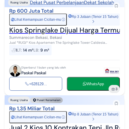
Dekat Pusat Perbelanjaan
Dekat Sekolah
Ruang Usaha
Rp 600 Juta Total
Rp 3 Jutaan (Tenor 15 Tahun)
Lihat Kemampuan Cicilan-mu
ⓘ
Rp
Kios Springlake Dijual Harga Termur
Summarecon Bekasi, Bekasi
Jual *RUGI* Kios Apartemen The Springlake Tower Caldesia
Summarecon Bekasi Ukuran kecil, Tidak ada saluran air Tower/Unit :
1
LT
:
14 m²
LB
:
9 m²
Caldesia Luas Net : 9...
Diperbarui 1 bulan yang lalu oleh
Paskal Paskal
+628129...
WhatsApp
3
Ruang Usaha
Pusat Keramaian
Rp 1,35 Miliar Total
Rp 8 Jutaan (Tenor 15 Tahun)
Lihat Kemampuan Cicilan-mu
ⓘ
Rp
Jual 2 Kios 10 Kontrakan Tepi Jln R