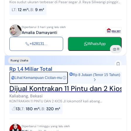
Kios sudut ukuran terbesar di Pasar segar Jl. Raya Siliwangi pinggir
jalan raya dg parkiran luas di depan dan samping.cocok untuk
LT
:
12 m²
LB
:
9 m²
usaha bengkel dan...
Diperbarui 3 hari yang lalu oleh
Amalia Damayanti
+628131...
WhatsApp
11
Ruang Usaha
Rp 1,4 Miliar Total
Rp 8 Jutaan (Tenor 15 Tahun)
Lihat Kemampuan Cicilan-mu
ⓘ
Rp
Dijual Kontrakan 11 Pintu dan 2 Kios 
Kaliabang, Bekasi
KONTRAKAN 11 PINTU DAN 2 KIOS Jl lokomotif kali abang
tengah.bekasi utara.kota bekasi Surat *SHM,suami sitri lengkap.
13
LT
:
180 m²
LB
:
320 m²
*IMB lengkap #LT 180m2 #Lb 32...
Diperbarui 1 minggu yang lalu oleh