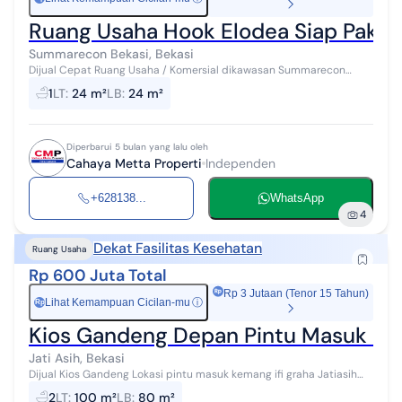
Ruang Usaha Hook Elodea Siap Pakai
Summarecon Bekasi, Bekasi
Dijual Cepat Ruang Usaha / Komersial dikawasan Summarecon
Bekasi Tower Elodea. Kesempatan emas memiliki unit usaha dengan
1
LT
:
24 m²
LB
:
24 m²
posisi strategis dan ukur...
Diperbarui 5 bulan yang lalu oleh
Cahaya Metta Properti
Independen
+628138...
WhatsApp
4
Dekat Fasilitas Kesehatan
Ruang Usaha
Rp 600 Juta Total
Rp 3 Jutaan (Tenor 15 Tahun)
Lihat Kemampuan Cicilan-mu
ⓘ
Rp
Kios Gandeng Depan Pintu Masuk Kema
Jati Asih, Bekasi
Dijual Kios Gandeng Lokasi pintu masuk kemang ifi graha Jatiasih
Tidak banjir (posisi tinggi) Dekat puskesmas jatirasa Row jalan lebar
2
LT
:
100 m²
LB
:
80 m²