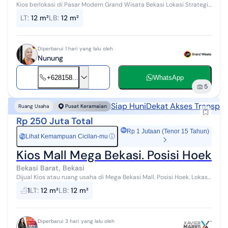
Kios berlokasi di Pasar Modern Grand Wisata Bekasi Lokasi Strategis
dan Keamanan 24 Jam Spesifikasi unit : Sertifikat HGB Luas
LT
:
12 m²
LB
:
12 m²
Bangunan 12 m2 | L...
Diperbarui 1 hari yang lalu oleh
Nunung
+628158...
WhatsApp
5
Siap Huni
Dekat Akses Transpor
Ruang Usaha
Pusat Keramaian
Rp 250 Juta Total
Rp 1 Jutaan (Tenor 15 Tahun)
Lihat Kemampuan Cicilan-mu
ⓘ
Rp
Kios Mall Mega Bekasi. Posisi Hoek. Si
Bekasi Barat, Bekasi
Dijual Kios atau ruang usaha di Mega Bekasi Mall. Posisi Hoek. Lokasi
berada di pusat perbelanjaan Mall Mega Bekasi, ramai pengunjung
1
LT
:
12 m²
LB
:
12 m²
dan dikelola...
Diperbarui 3 hari yang lalu oleh