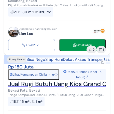
Kaliabang, Bekasi
Dijual Rumah Kontrakan 11 Pintu dan 2 Kios Jl. Lokomotif Kali Abang
Tengah Bekasi Utara SHM Luas tanah : 180 m2 Luas bangunan : 320
2
LT
:
180 m²
LB
:
320 m²
m2 11 pintu kon...
Diperbarui 2 hari yang lalu oleh
Lien Lee
+628212...
WhatsApp
9
1
Bisa Nego
Siap Huni
Dekat Akses Transportasi
Ruang Usaha
Rp 150 Juta
Rp 950 Ribuan (Tenor 15
Lihat Kemampuan Cicilan-mu
ⓘ
Rp
Tahun)
Jual Rugi Butuh Uang Kios Grand Cen
Bekasi Kota, Bekasi
" Nego Sampai Jadi Akan Di Bantu " Butuh Uang , Jual Cepat Harga
150Jt (Turun Harga) SHM Dekat kolam renang Luas 15m² Listrik 1300
1
LT
:
15 m²
LB
:
1 m²
Air PAM Siap...