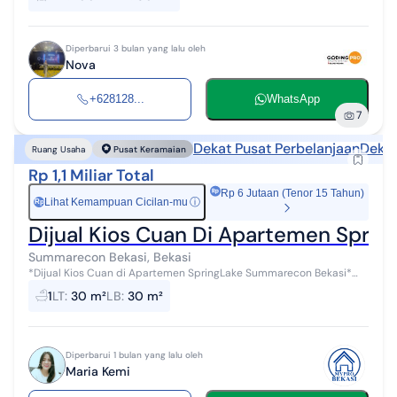
Kepemilikan...
Diperbarui 3 bulan yang lalu oleh
Nova
+628128...
WhatsApp
7
Dekat Pusat Perbelanjaan
Dekat
Ruang Usaha
Pusat Keramaian
Rp 1,1 Miliar Total
Rp 6 Jutaan (Tenor 15 Tahun)
Lihat Kemampuan Cicilan-mu
ⓘ
Rp
Dijual Kios Cuan Di Apartemen Spri
Summarecon Bekasi, Bekasi
*Dijual Kios Cuan di Apartemen SpringLake Summarecon Bekasi*
Luas 30 m² Pintu Rolling Door Lantai Dasar Listrik 2.200 w Air PAM
1
LT
:
30 m²
LB
:
30 m²
SHGB #mk ...
Diperbarui 1 bulan yang lalu oleh
Maria Kemi