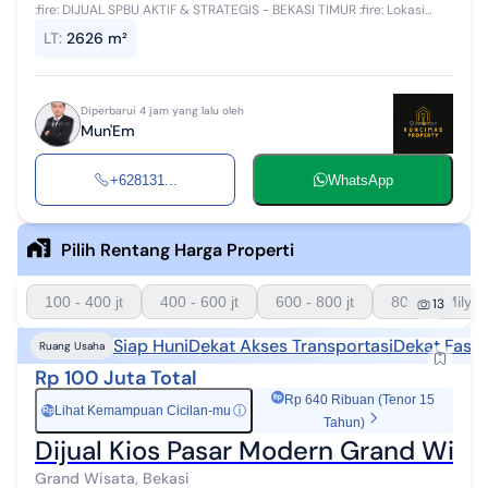
:fire: DIJUAL SPBU AKTIF & STRATEGIS - BEKASI TIMUR :fire: Lokasi
premium: Bekasi Timur Akses ramai, potensial, dan cocok untuk
LT
:
2626 m²
investasi jangka ...
Diperbarui 4 jam yang lalu oleh
Mun'Em
+628131...
WhatsApp
Pilih Rentang Harga Properti
100 - 400 jt
400 - 600 jt
600 - 800 jt
800 - 1 Milyar
13
Siap Huni
Dekat Akses Transportasi
Dekat Fasil
Ruang Usaha
Rp 100 Juta Total
Rp 640 Ribuan (Tenor 15
Lihat Kemampuan Cicilan-mu
ⓘ
Rp
Tahun)
Dijual Kios Pasar Modern Grand Wisat
Grand Wisata, Bekasi