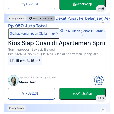
+628131...
WhatsApp
5
Dekat Pusat Perbelanjaan
Dekat
Ruang Usaha
Pusat Keramaian
Rp 950 Juta Total
Rp 6 Jutaan (Tenor 15 Tahun)
Lihat Kemampuan Cicilan-mu
ⓘ
Rp
Kios Siap Cuan di Apartemen Spring
Summarecon Bekasi, Bekasi
INVESTASI MENARIK *Dijual Kios Cuan di Apartemen SpringLake
Summarecon Bekasi * Luas 15 m² Pintu Rolling Door Lantai Dasar
LT
:
15 m²
LB
:
15 m²
Listrik 1.300 w Air...
Diperbarui 6 hari yang lalu oleh
Maria Kemi
+628131...
WhatsApp
6
Ruang Usaha