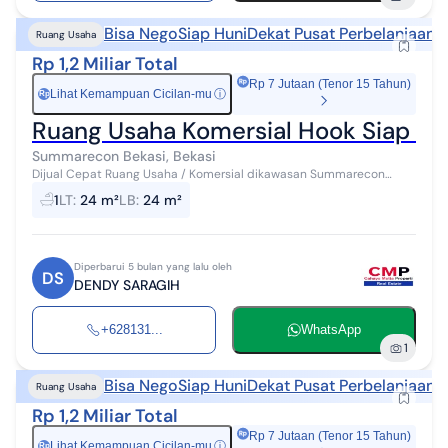
Bisa Nego
Siap Huni
Dekat Pusat Perbelanjaan
D
Ruang Usaha
Rp 1,2 Miliar Total
Rp 7 Jutaan (Tenor 15 Tahun)
Lihat Kemampuan Cicilan-mu
ⓘ
Rp
Ruang Usaha Komersial Hook Siap Pa
Summarecon Bekasi, Bekasi
Dijual Cepat Ruang Usaha / Komersial dikawasan Summarecon
Bekasi Apartemen Springlake. Kesempatan emas memiliki unit
1
LT
:
24 m²
LB
:
24 m²
usaha dengan posisi strategis ...
Diperbarui 5 bulan yang lalu oleh
DS
DENDY SARAGIH
+628131...
WhatsApp
1
Bisa Nego
Siap Huni
Dekat Pusat Perbelanjaan
D
Ruang Usaha
Rp 1,2 Miliar Total
Rp 7 Jutaan (Tenor 15 Tahun)
Lihat Kemampuan Cicilan-mu
ⓘ
Rp