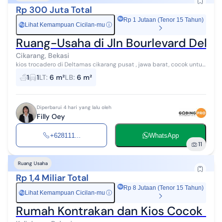
Rp 300 Juta Total
Rp 1 Jutaan (Tenor 15 Tahun)
Lihat Kemampuan Cicilan-mu
ⓘ
Rp
Ruang-Usaha di Jln Bourlevard Delta
Cikarang, Bekasi
kios trocadero di Deltamas cikarang pusat , jawa barat, cocok untuk
kantor atau lainnya .
1
1
LT
:
6 m²
LB
:
6 m²
Diperbarui 4 hari yang lalu oleh
Filly Oey
+628111...
WhatsApp
11
Ruang Usaha
Rp 1,4 Miliar Total
Rp 8 Jutaan (Tenor 15 Tahun)
Lihat Kemampuan Cicilan-mu
ⓘ
Rp
Rumah Kontrakan dan Kios Cocok untu