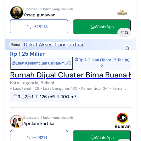
Diperbarui 2 bulan yang lalu oleh
Yosep gunawan
+628118...
WhatsApp
12
Dekat Akses Transportasi
Rumah
Rp 1,25 Miliar
Rp 7 Jutaan (Tenor 15 Tahun)
Lihat Kemampuan Cicilan-mu
ⓘ
Rp
Rumah Dijual Cluster Bima Buana Ko
Kota Legenda, Bekasi
- Luas tanah 126 - Luas bangunan 100 - Kamar tidur 3+1 - Kamar
mandi 2+1 - Carport 1 - Listrik 3500watt - Jetpump - SHM - Bisa Kpr
3
2
1
LT
:
126 m²
LB
:
100 m²
(kami siap bant...
Diperbarui 4 bulan yang lalu oleh
Aprilani kartika
+628211...
WhatsApp