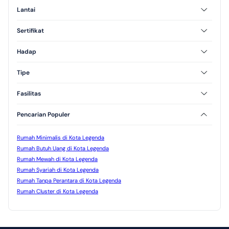
Furnished
Unfurnished
Lantai
Semi Furnished
1 Lantai
2 Lantai
Sertifikat
3 Lantai
SHM
Hadap
Utara
Selatan
Tipe
Barat
Timur
Tipe 60
Tipe 70
Fasilitas
AC
CCTV
Pencarian Populer
Kolam Renang
Jogging Track
Taman
Rumah Minimalis di Kota Legenda
Rumah Butuh Uang di Kota Legenda
Rumah Mewah di Kota Legenda
Rumah Syariah di Kota Legenda
Rumah Tanpa Perantara di Kota Legenda
Rumah Cluster di Kota Legenda