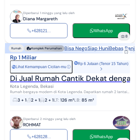
Diperbarui 1 minggu yang lalu oleh
Diana Margareth
+628121...
WhatsApp
8
Bisa Nego
Siap Huni
Bebas Banjir
Rumah
Komplek Perumahan
Rp 1 Miliar
Rp 6 Jutaan (Tenor 15 Tahun)
Lihat Kemampuan Cicilan-mu
ⓘ
Rp
Di Jual Rumah Cantik Dekat dengan P
Kota Legenda, Bekasi
Rumah bergaya modern di Kota Legenda. Dapatkan rumah 2 lantai
yang nyaman ini, dijual dengan pemandangan indah yang
3 + 1
2 + 1
2 + 1
LT
:
126 m²
LB
:
85 m²
menambah nilai estetika di li...
Diperbarui 2 minggu yang lalu oleh
ROHMAT
+628128...
WhatsApp