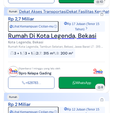
10
Dekat Akses Transportasi
Dekat Fasilitas Kesehata
Rumah
Rp 2,7 Miliar
Rp 17 Jutaan (Tenor 15
Lihat Kemampuan Cicilan-mu
ⓘ
Rp
Tahun)
Rumah Di Kota Legenda, Bekasi
Kota Legenda, Bekasi
Rumah Kota Legenda, Tambun Selatan, Bekasi, Jawa Barat LT : 315 m²
LB : 200 m² 2 Lantai Listrik 220 Watt SHM Hadap Barat KT : 3+1 KM :
3 + 1
3 + 1
2
LT
:
315 m²
LB
:
200 m²
3+1 Halam...
Diperbarui 1 minggu yang lalu oleh
9pro Kelapa Gading
+628783...
WhatsApp
8
Rumah
Rp 2 Miliar
Rp 12 Jutaan (Tenor 15
Lihat Kemampuan Cicilan-mu
ⓘ
Rp