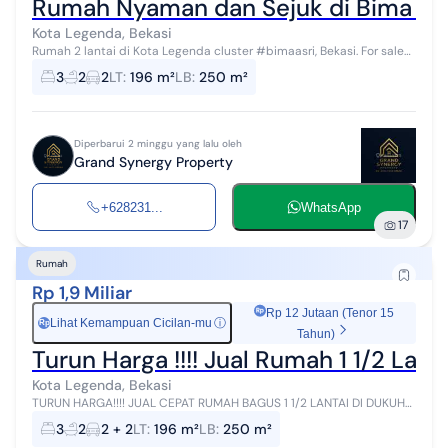
Rumah Nyaman dan Sejuk di Bima Asri
Kota Legenda, Bekasi
Rumah 2 lantai di Kota Legenda cluster #bimaasri, Bekasi. For sale
rumah di wilayah yang tenang dengan pemandangan permukiman
3
2
2
LT
:
196 m²
LB
:
250 m²
warga. Properti 2 la...
Diperbarui 2 minggu yang lalu oleh
Grand Synergy Property
+628231...
WhatsApp
17
Rumah
Rp 1,9 Miliar
Rp 12 Jutaan (Tenor 15
Lihat Kemampuan Cicilan-mu
ⓘ
Rp
Tahun)
Turun Harga !!!! Jual Rumah 1 1/2 Lan
Kota Legenda, Bekasi
TURUN HARGA!!!! JUAL CEPAT RUMAH BAGUS 1 1/2 LANTAI DI DUKUH
BIMA ASRI - KOTA LEGENDA Spesifikasi : LT : 196m2 LB : 250m2 KT : 3
3
2
2 + 2
LT
:
196 m²
LB
:
250 m²
KM : 2 Listrik ...