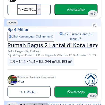
+628788...
WhatsApp
9
Rumah
Rp 4 Miliar
Rp 25 Jutaan (Tenor 15
Lihat Kemampuan Cicilan-mu
ⓘ
Rp
Tahun)
Rumah Bagus 2 Lantai di Kota Legen
Kota Legenda, Bekasi
Dijual Cepat: Rumah di Kota Legenda Cibubur. LT: 344 meter LB: 153
meter KT: 5+1 KM: 4+1 Listrik: 3.500 watt Air: air tanah Harga: 4M WA:
5 + 1
4 + 1
1 + 1
LT
:
344 m²
LB
:
153 m²
Nita 08...
Diperbarui 1 minggu yang lalu oleh
Nita
+628569...
WhatsApp
13