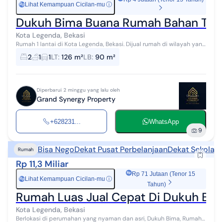
Lihat Kemampuan Cicilan-mu
ⓘ
Rp
Dukuh Bima Buana Rumah Bahan Terjang
Kota Legenda, Bekasi
Rumah 1 lantai di Kota Legenda, Bekasi. Dijual rumah di wilayah yang
asri dengan pemandangan Dipinggiran kota. Properti 1 lantai ini
2
1
1
LT
:
126 m²
LB
:
90 m²
berada di lin...
Diperbarui 2 minggu yang lalu oleh
Grand Synergy Property
+628231...
WhatsApp
9
Bisa Nego
Dekat Pusat Perbelanjaan
Dekat Sekolah
Rumah
Rp 11,3 Miliar
Rp 71 Jutaan (Tenor 15
Lihat Kemampuan Cicilan-mu
ⓘ
Rp
Tahun)
Rumah Luas Jual Cepat Di Dukuh Bim
Kota Legenda, Bekasi
Berlokasi di perumahan yang nyaman dan asri, Dukuh Bima, Rumah