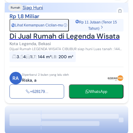
Siap Huni
Rumah
Rp 1,8 Miliar
Rp 11 Jutaan (Tenor 15
Lihat Kemampuan Cicilan-mu
ⓘ
Rp
Tahun)
Di Jual Rumah di Legenda Wisata
Kota Legenda, Bekasi
Dijual Rumah LEGENDA WISATA CIBUBUR siap huni Luas tanah : 144
Luas bangunan : 200 Kamar tidur : 3 Kamar mandi : 4 Air jetpump
3
4
1
LT
:
144 m²
LB
:
200 m²
Water heater Listr...
Diperbarui 2 bulan yang lalu oleh
RA
Riska, a
+628179...
WhatsApp