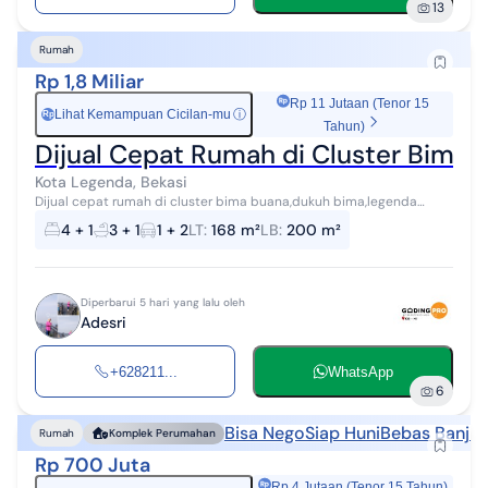
13
Rumah
Rp 1,8 Miliar
Rp 11 Jutaan (Tenor 15
Lihat Kemampuan Cicilan-mu
ⓘ
Rp
Tahun)
Dijual Cepat Rumah di Cluster Bima
Kota Legenda, Bekasi
Dijual cepat rumah di cluster bima buana,dukuh bima,legenda
wisata,lambangsari,tambun selatan SHM Luas tanah 168 m2 Luas
4 + 1
3 + 1
1 + 2
LT
:
168 m²
LB
:
200 m²
bangunan 200 m2 Kamar tid...
Diperbarui 5 hari yang lalu oleh
Adesri
+628211...
WhatsApp
6
Bisa Nego
Siap Huni
Bebas Banjir
Rumah
Komplek Perumahan
Rp 700 Juta
Rp 4 Jutaan (Tenor 15 Tahun)