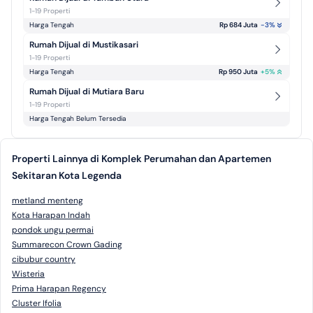
1-19 Properti
Harga Tengah
Rp 684 Juta
-3
%
Rumah Dijual di Mustikasari
1-19 Properti
Harga Tengah
Rp 950 Juta
+
5
%
Rumah Dijual di Mutiara Baru
1-19 Properti
Harga Tengah Belum Tersedia
Properti Lainnya di Komplek Perumahan dan Apartemen
Sekitaran Kota Legenda
metland menteng
Kota Harapan Indah
pondok ungu permai
Summarecon Crown Gading
cibubur country
Wisteria
Prima Harapan Regency
Cluster Ifolia