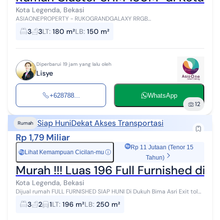
Kota Legenda, Bekasi
ASIAONEPROPERTY - RUKOGRANDGALAXY RRGB
No.73ASIAONEPROPERTY - RUKOGRANDGALAXY RRGB No.73 Dijual
3
3
LT
:
180 m²
LB
:
150 m²
Rumah Terawat di Kota Legenda Bekasi LT : 180m² ...
Diperbarui 19 jam yang lalu oleh
Lisye
+628788...
WhatsApp
12
Siap Huni
Dekat Akses Transportasi
Rumah
Rp 1,79 Miliar
Rp 11 Jutaan (Tenor 15
Lihat Kemampuan Cicilan-mu
ⓘ
Rp
Tahun)
Murah !!! Luas 196 Full Furnished di
Kota Legenda, Bekasi
Dijual rumah FULL FURNISHED SIAP HUNI Di Dukuh Bima Asri Exit tol
tambun Grand wisata Tambun selatan Spesifikasi LT 196m² (8x24)
3
2
1
LT
:
196 m²
LB
:
250 m²
LB 250m² KT 3 ...