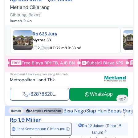
Metland Cikarang
Cibitung
,
Bekasi
Rumah, Ruko
Rp 635 Juta
Myzora 33
2
1
1
LT:
72 m²
LB:
33 m²
Free Biaya BPHTB, AJB BN
Subsidi Biaya KPR
E
Diperbarui
4 hari yang lalu
yang lalu oleh
Metropolitan Land Tbk
+62878620...
WhatsApp
7
Bisa Nego
Siap Huni
Bebas Banjir
Rumah
Komplek Perumahan
Rp 1,9 Miliar
Rp 12 Jutaan (Tenor 15
Lihat Kemampuan Cicilan-mu
ⓘ
Rp
Tahun)