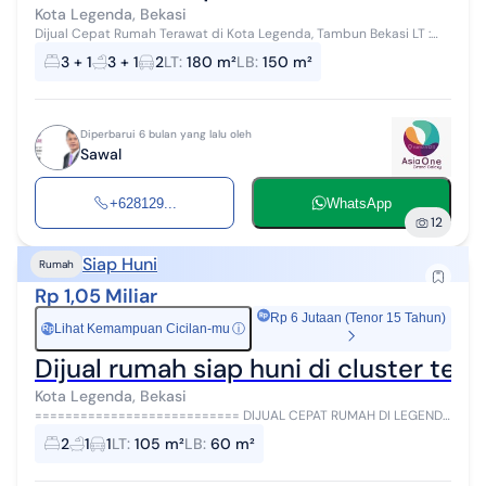
Kota Legenda, Bekasi
Dijual Cepat Rumah Terawat di Kota Legenda, Tambun Bekasi LT :
180m² LB : 150m² KT : 3 KM : 3 KT / KM ART : 1/1 Jumlah lantai : 2
3 + 1
3 + 1
2
LT
:
180 m²
LB
:
150 m²
Carport : 2 ...
Diperbarui 6 bulan yang lalu oleh
Sawal
+628129...
WhatsApp
12
Siap Huni
Rumah
Rp 1,05 Miliar
Rp 6 Jutaan (Tenor 15 Tahun)
Lihat Kemampuan Cicilan-mu
ⓘ
Rp
Dijual rumah siap huni di cluster te
Kota Legenda, Bekasi
=========================== DIJUAL CEPAT RUMAH DI LEGENDA
WISATA CIBUBUR =========================== • Lokasi di
2
1
1
LT
:
105 m²
LB
:
60 m²
kawasan strategis • Bangunan 1...