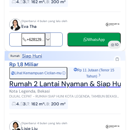
4
3
LT
:
162 m²
LB
:
200 m²
Legenda Spesifikasi: Luas...
Diperbarui 4 bulan yang lalu oleh
Eva Tha
+628129...
WhatsApp
10
Siap Huni
Rumah
Rp 1,8 Miliar
Rp 11 Jutaan (Tenor 15
Lihat Kemampuan Cicilan-mu
ⓘ
Rp
Tahun)
Rumah 2 Lantai Nyaman & Siap Huni 
Kota Legenda, Bekasi
DIJUAL CEPAT - RUMAH SIAP HUNI KOTA LEGENDA, TAMBUN BEKASI
Rumah 2 lantai nyaman & siap huni di kawasan strategis Kota
4
3
LT
:
162 m²
LB
:
200 m²
Legenda Spesifikasi: Luas...
Diperbarui 4 bulan yang lalu oleh
Lisie Liu