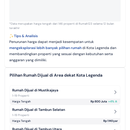
*Data merupakan harga tengah dari 146 properti di Rumah123 selama 12 bulan
terakhir
Tips & Analisis
Penurunan harga dapat menjadi kesempatan untuk
mengeksplorasi lebih banyak pilihan rumah
di Kota Legenda dan
membandingkan properti yang sesuai dengan kebutuhan serta
anggaran yang dimiliki.
Pilihan Rumah Dijual di Area dekat Kota Legenda
Rumah Dijual di Mustikajaya
1-19 Properti
Harga Tengah
Rp 800 Juta
+
4
%
Rumah Dijual di Tambun Selatan
1-19 Properti
Harga Tengah
Rp 1 Milyar
Rumah Dijual di Tambun Utara