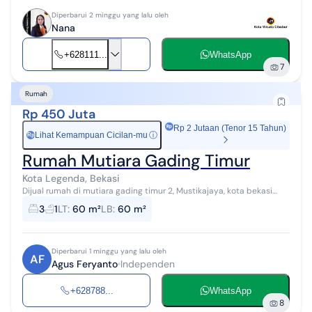
Diperbarui 2 minggu yang lalu oleh
Nana
+628111...
WhatsApp
7
Rumah
Rp 450 Juta
Rp 2 Jutaan (Tenor 15 Tahun)
Lihat Kemampuan Cicilan-mu
ⓘ
Rp
Rumah Mutiara Gading Timur
Kota Legenda, Bekasi
Dijual rumah di mutiara gading timur 2, Mustikajaya, kota bekasi
posisi di ujung jalan buntu aman luas tanah 60 M2 bangunan 60 M2
3
1
LT
:
60 m²
LB
:
60 m²
3 kamar tidur 1 K...
Diperbarui 1 minggu yang lalu oleh
AF
Agus Feryanto
Independen
+628788...
WhatsApp
8