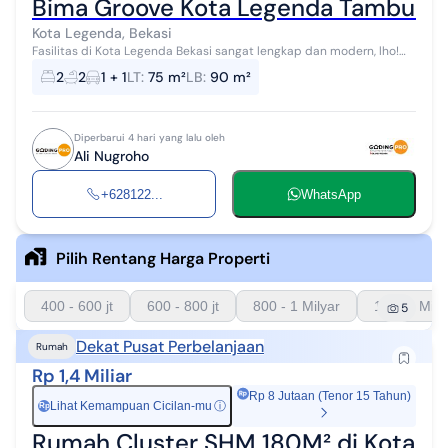
Bima Groove Kota Legenda Tambun S
Kota Legenda, Bekasi
Fasilitas di Kota Legenda Bekasi sangat lengkap dan modern, lho!
Kamu bisa menikmati berbagai fasilitas seperti: - *Keamanan*: One
2
2
1 + 1
LT
:
75 m²
LB
:
90 m²
Gate System, ke...
Diperbarui 4 hari yang lalu oleh
Ali Nugroho
+628122...
WhatsApp
Pilih Rentang Harga Properti
400 - 600 jt
600 - 800 jt
800 - 1 Milyar
1 - 1.5 Mily
5
Dekat Pusat Perbelanjaan
Rumah
Rp 1,4 Miliar
Rp 8 Jutaan (Tenor 15 Tahun)
Lihat Kemampuan Cicilan-mu
ⓘ
Rp
Rumah Cluster SHM 180M² di Kota Le