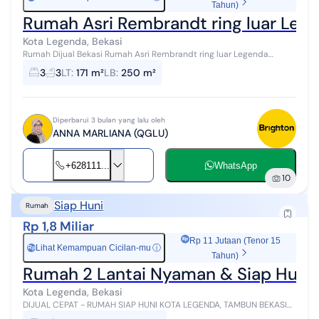
Tahun)
Rumah Asri
Kota Legenda, Bekasi
Rumah Dijual Bekasi Rumah Asri Rembrandt ring luar Legenda
wisata , cibubur Luas Tanah : 171 Luas Bangunan : 250 Dokumen : SHM
3
3
LT
:
171 m²
LB
:
250 m²
IMB : ada Bl...
Diperbarui 3 bulan yang lalu oleh
ANNA MARLIANA (QGLU)
+628111...
WhatsApp
10
Siap Huni
Rumah
Rp 1,8 Miliar
Rp 11 Jutaan (Tenor 15
Lihat Kemampuan Cicilan-mu
ⓘ
Rp
Tahun)
Rumah 2 Lantai Nyaman & Siap Huni 
Kota Legenda, Bekasi
DIJUAL CEPAT - RUMAH SIAP HUNI KOTA LEGENDA, TAMBUN BEKASI
Rumah 2 lantai nyaman & siap huni di kawasan strategis Kota