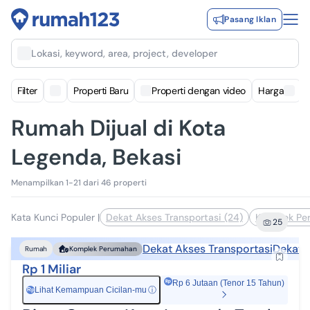
Pasang Iklan
Lokasi, keyword, area, project, developer
Filter
Properti Baru
Properti dengan video
Harga
Rumah Dijual di Kota
Legenda, Bekasi
Menampilkan 1-21 dari 46 properti
Kata Kunci Populer
|
Dekat Akses Transportasi (24)
Komplek Pe
25
Dekat Akses Transportasi
Dekat 
Rumah
Komplek Perumahan
Rp 1 Miliar
Rp 6 Jutaan (Tenor 15 Tahun)
Lihat Kemampuan Cicilan-mu
ⓘ
Rp