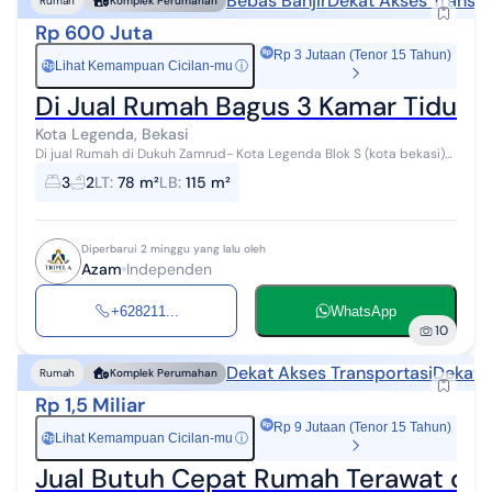
Bebas Banjir
Dekat Akses Transpo
Rumah
Komplek Perumahan
Rp 600 Juta
Rp 3 Jutaan (Tenor 15 Tahun)
Lihat Kemampuan Cicilan-mu
ⓘ
Rp
Di Jual Rumah Bagus 3 Kamar Tidur 
Kota Legenda, Bekasi
Di jual Rumah di Dukuh Zamrud- Kota Legenda Blok S (kota bekasi)
dgn spesifikasi : Luas tanah : 78 m2 Luas bangunan : 115 m2 dapur, 3
3
2
LT
:
78 m²
LB
:
115 m²
kmr tidur...
Diperbarui 2 minggu yang lalu oleh
Azam
Independen
+628211...
WhatsApp
10
Dekat Akses Transportasi
Dekat F
Rumah
Komplek Perumahan
Rp 1,5 Miliar
Rp 9 Jutaan (Tenor 15 Tahun)
Lihat Kemampuan Cicilan-mu
ⓘ
Rp
Jual Butuh Cepat Rumah Terawat di 