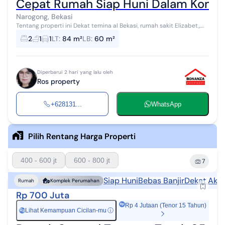
Cepat Rumah Siap Huni Dalam Kompl
Narogong, Bekasi
Tentang properti ini Dekat temina al Bekasi, rumah sakit Elizabet,,
Hermina Galaxy, sekolah Dijual Cepat Rumah Siap Huni Dalam
2
1
1
LT
:
84 m²
LB
:
60 m²
Komplek Taman Narogo...
Diperbarui 2 hari yang lalu oleh
Ros property
+628131...
WhatsApp
Pilih Rentang Harga Properti
400 - 600 jt
600 - 800 jt
7
Siap Huni
Bebas Banjir
Dekat Akse
Rumah
Komplek Perumahan
Rp 700 Juta
Rp 4 Jutaan (Tenor 15 Tahun)
Lihat Kemampuan Cicilan-mu
ⓘ
Rp