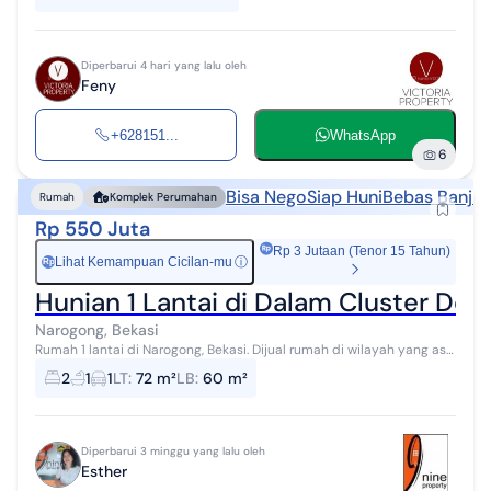
Diperbarui 4 hari yang lalu oleh
Feny
+628151...
WhatsApp
6
Bisa Nego
Siap Huni
Bebas Banjir
Rumah
Komplek Perumahan
Rp 550 Juta
Rp 3 Jutaan (Tenor 15 Tahun)
Lihat Kemampuan Cicilan-mu
ⓘ
Rp
Hunian 1 Lantai di Dalam Cluster Dek
Narogong, Bekasi
Rumah 1 lantai di Narogong, Bekasi. Dijual rumah di wilayah yang asri
dengan pemandangan Lokasi Pinggiran Kota. Properti 1 lantai
2
1
1
LT
:
72 m²
LB
:
60 m²
bergaya minimali...
Diperbarui 3 minggu yang lalu oleh
Esther