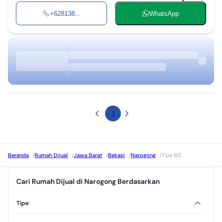
+628138...
WhatsApp
1
Beranda
/
Rumah Dijual
/
Jawa Barat
/
Bekasi
/
Narogong
/
Tipe 60
Cari Rumah Dijual di Narogong Berdasarkan
Tipe