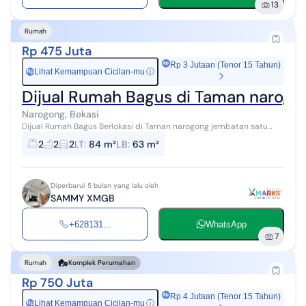
13
Rumah
Rp 475 Juta
Rp 3 Jutaan (Tenor 15 Tahun)
Lihat Kemampuan Cicilan-mu
ⓘ
Rp
Dijual Rumah Bagus di Taman narogo
Narogong, Bekasi
Dijual Rumah Bagus Berlokasi di Taman narogong jembatan satu
Kota Bekasi, Jawa Barat. Spesifikasi Rumah › Sertifikat : SHM › Luas
2
2
2
LT
:
84 m²
LB
:
63 m²
tanah : 84...
Diperbarui 5 bulan yang lalu oleh
SAMMY XMGB
+628131...
WhatsApp
7
Rumah
Komplek Perumahan
Rp 750 Juta
Rp 4 Jutaan (Tenor 15 Tahun)
Lihat Kemampuan Cicilan-mu
ⓘ
Rp