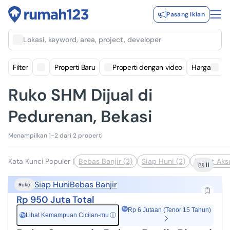
Pasang Iklan
Lokasi, keyword, area, project, developer
Filter
Properti Baru
Properti dengan video
Harga
Ruko SHM Dijual di
Pedurenan, Bekasi
Menampilkan 1-2 dari 2 properti
Kata Kunci Populer
|
Bebas Banjir (2)
Siap Huni (2)
Dekat Akse
11
Siap Huni
Bebas Banjir
Ruko
Rp 950 Juta Total
Rp 6 Jutaan (Tenor 15 Tahun)
Lihat Kemampuan Cicilan-mu
ⓘ
Rp