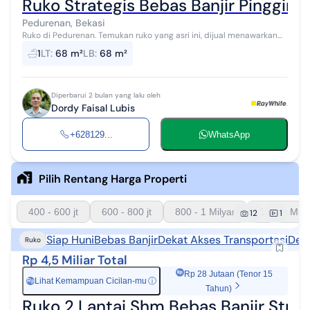
Ruko Strategis Bebas Banjir Pinggir 
Pedurenan, Bekasi
Ruko di Pedurenan. Temukan ruko yang asri ini, dijual menawarkan
lingkungan fasilitas yang lengkap, cocok untuk Anda yang
1
LT
:
68 m²
LB
:
68 m²
menginginkan hunian str...
Diperbarui 2 bulan yang lalu oleh
Dordy Faisal Lubis
+628129...
WhatsApp
Pilih Rentang Harga Properti
400 - 600 jt
600 - 800 jt
800 - 1 Milyar
1 - 1.5 Mily
12
1
Siap Huni
Bebas Banjir
Dekat Akses Transportasi
Deka
Ruko
Rp 4,5 Miliar Total
Rp 28 Jutaan (Tenor 15
Lihat Kemampuan Cicilan-mu
ⓘ
Rp
Tahun)
Ruko 2 Lantai Shm Bebas Banjir Strat