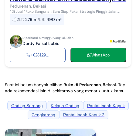
Pedurenan, Bekasi
" Di Jual " Ruko Bangunan Baru Siap Pakai Strategis Pinggir Jalan
Raya Utama Perumahan Dukuh Zambrud Kota Legenda Bekasi.
2
LT
:
279 m²
LB
:
490 m²
Lingkungan Tenang, Damai...
Diperbarui 4 minggu yang lalu oleh
Dordy Faisal Lubis
+628129...
WhatsApp
Saat ini belum banyak pilihan
Ruko
di
Pedurenan, Bekasi
.
Tapi
ada rekomendasi lain di sekitarnya yang menarik untuk kamu.
Gading Serpong
Kelapa Gading
Pantai Indah Kapuk
Cengkareng
Pantai Indah Kapuk 2