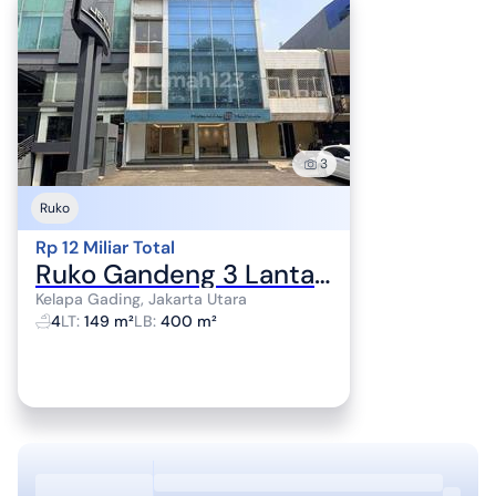
3
Ruko
Rp 12 Miliar Total
Ruko Gandeng 3 Lantai Dijual Kelapa Gading Raya Hadap Timur 149M2
Kelapa Gading, Jakarta Utara
4
LT
:
149 m²
LB
:
400 m²