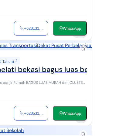
+628131...
WhatsApp
20
ses Transportasi
Dekat Pusat Perbelanjaan
Dekat Fasilitas Ke
5 Tahun)
elati bekasi bagus luas bebas banjir
ebas banjir Rumah BAGUS LUAS MURAH dlm CLUSTER
+628531...
WhatsApp
7
at Sekolah