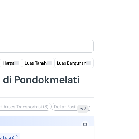
Harga
Luas Tanah
Luas Bangunan
Lokasi
l di Pondokmelati
t Akses Transportasi (8)
Dekat Fasilitas Kesehatan (7)
Dekat Pus
3
5 Tahun)