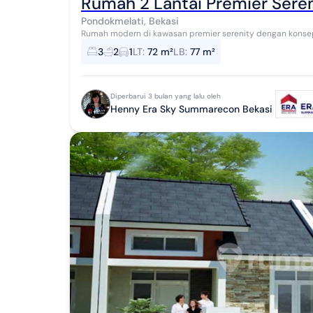
Rumah 2 Lantai Premier Sereni
Pondokmelati, Bekasi
Rumah modern di kawasan premier serenity dengan konsep 
keluarga yang mencari ketenangan tanpa jauh ...
3
2
1
LT
:
72 m²
LB
:
77 m²
Diperbarui 3 bulan yang lalu oleh
Henny Era Sky Summarecon Bekasi