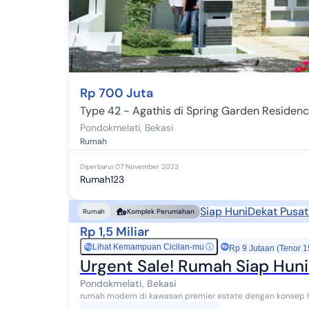
Rp 700 Juta
Type 42 - Agathis di Spring Garden Residenc
Pondokmelati
,
Bekasi
Rumah
Diperbarui
07 November 2023
Rumah123
Siap Huni
Dekat Pusat
Rumah
Komplek Perumahan
Rp 1,5 Miliar
Lihat Kemampuan Cicilan-mu
ⓘ
Rp
Rp 9 Jutaan (Tenor 1
Urgent Sale! Rumah Siap Huni
Pondokmelati, Bekasi
rumah modern di kawasan premier estate dengan konsep hu
keluarga yang mencari ketenangan tanpa jauh da...