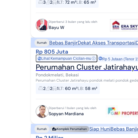
3
2
1
LT
:
72 m²
LB
:
65 m²
Diperbarui 3 bulan yang lalu oleh
Bayu W
Bebas Banjir
Dekat Akses Transportasi
D
Rumah
Rp 805 Juta
Lihat Kemampuan Cicilan-mu
ⓘ
Rp
Rp 5 Jutaan (Tenor 1
Perumahan Cluster Jatirahay
Pondokmelati, Bekasi
Perumahan Cluster Jatirahayu pondok melati pondok gede 
optimalisasi ruang dan pencahayaan alami total ...
2
2
1
LT
:
60 m²
LB
:
58 m²
Diperbarui 1 bulan yang lalu oleh
Sopyan Mardiana
Siap Huni
Bebas Banji
Rumah
Komplek Perumahan