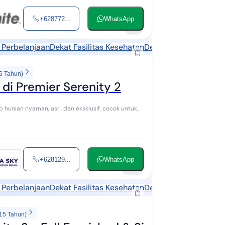
+628772...
WhatsApp
8
 Perbelanjaan
Dekat Fasilitas Kesehatan
Dekat Tempat Ibadah
5 Tahun)
 di Premier Serenity 2
hunian nyaman, asri, dan eksklusif. cocok untuk
+628129...
WhatsApp
10
 Perbelanjaan
Dekat Fasilitas Kesehatan
Dekat Tempat Ibadah
 15 Tahun)