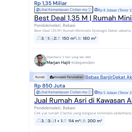
Rp 1,35 Miliar
Lihat Kemampuan Cicilan-mu
ⓘ
Rp
Rp 8 Jutaan (Tenor 1
Best Deal 1,35 M | Rumah Mini
Pondokmelati, Bekasi
Best Deal 1,35 M | Rumah Minimalis Strategis Dekat Jakarta & Transportasi Spesifikasi 
LB : 180 m2 (1,5 lt desain minimali...
3
1
2
LT
:
150 m²
LB
:
180 m²
Diperbarui 2 hari yang lalu oleh
Marjan Hajit
Independen
Bebas Banjir
Dekat Ak
Rumah
Komplek Perumahan
Rp 850 Juta
Lihat Kemampuan Cicilan-mu
ⓘ
Rp
Rp 5 Jutaan (Tenor 1
Jual Rumah Asri di Kawasan A
Pondokmelati, Bekasi
Cek yuk rumah 2 lantai yang bergaya minimalis sederhana ini, dibuat dengan space yang luas memb
kesan nyaman dan lapang bagi calon penghunin...
3
3
1 + 1
LT
:
114 m²
LB
:
200 m²