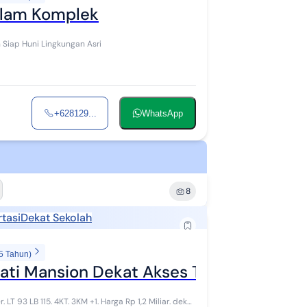
alam Komplek
Rumah Baru Minimalis Dalam Komplek yang Aman, Nyaman Siap Huni Lingkungan Asri
+628129...
WhatsApp
8
tasi
Dekat Sekolah
5 Tahun)
ti Mansion Dekat Akses Tol Jatiwarna
LT 93 LB 115. 4KT. 3KM +1. Harga Rp 1,2 Miliar. dekat