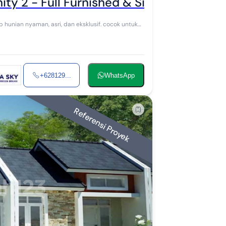
ty 2 - Full Furnished & Siap Huni
hunian nyaman, asri, dan eksklusif. cocok untuk
+628129...
WhatsApp
Referensi Proyek