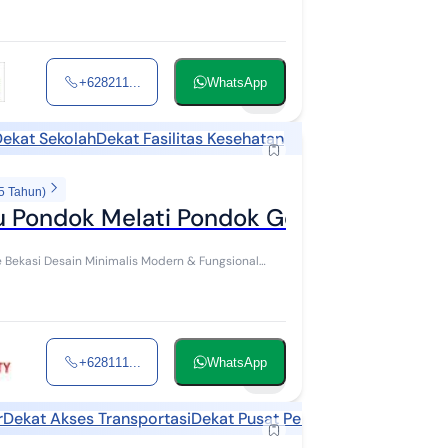
+628211...
WhatsApp
22
ekat Sekolah
Dekat Fasilitas Kesehatan
5 Tahun)
u Pondok Melati Pondok Gede Bekasi
Bekasi Desain Minimalis Modern & Fungsional
+628111...
WhatsApp
10
r
Dekat Akses Transportasi
Dekat Pusat Perbelanjaan