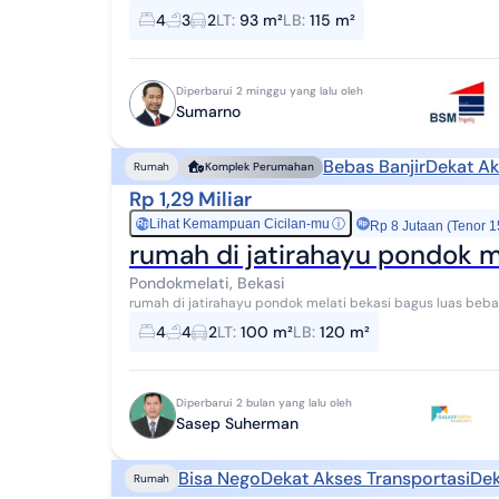
akses tol Jatiwarna. Jatimelati...
4
3
2
LT
:
93 m²
LB
:
115 m²
Diperbarui 2 minggu yang lalu oleh
Sumarno
Bebas Banjir
Dekat Ak
Rumah
Komplek Perumahan
Rp 1,29 Miliar
Lihat Kemampuan Cicilan-mu
ⓘ
Rp
Rp 8 Jutaan (Tenor 1
rumah di jatirahayu pondok m
Pondokmelati, Bekasi
rumah di jatirahayu pondok melati bekasi bagus luas b
di Jatirahayu dkt Jatimakmur (*@tigmpEbks*#) Ha...
4
4
2
LT
:
100 m²
LB
:
120 m²
Diperbarui 2 bulan yang lalu oleh
Sasep Suherman
Bisa Nego
Dekat Akses Transportasi
Dek
Rumah