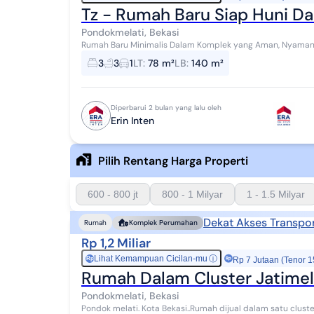
Tz - Rumah Baru Siap Huni D
Pondokmelati, Bekasi
3
3
1
LT
:
78 m²
LB
:
140 m²
Diperbarui 2 bulan yang lalu oleh
Erin Inten
Pilih Rentang Harga Properti
600 - 800 jt
800 - 1 Milyar
1 - 1.5 Milyar
Dekat Akses Transpor
Rumah
Komplek Perumahan
Rp 1,2 Miliar
Lihat Kemampuan Cicilan-mu
ⓘ
Rp
Rp 7 Jutaan (Tenor 1
Rumah Dalam Cluster Jatimela
Pondokmelati, Bekasi
Pondok melati. Kota Bekasi..Rumah dijual dalam satu cluster. 