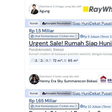
Diperbarui 2 minggu yang lalu oleh
Agung
Siap Huni
Dekat Pusat
Rumah
Komplek Perumahan
Rp 1,5 Miliar
Lihat Kemampuan Cicilan-mu
ⓘ
Rp
Rp 9 Jutaan (Tenor 1
Urgent Sale! Rumah Siap Huni
Pondokmelati, Bekasi
Rumah modern di kawasan premier serenity dengan konsep 
keluarga yang mencari ketenangan tanpa jauh ...
3
2
1
LT
:
72 m²
LB
:
65 m²
Diperbarui 3 bulan yang lalu oleh
Henny Era Sky Summarecon Bekasi
Siap Huni
Dekat Pusat
Rumah
Komplek Perumahan
Rp 1,65 Miliar
Lihat Kemampuan Cicilan-mu
ⓘ
Rp
Rp 10 Jutaan (Tenor