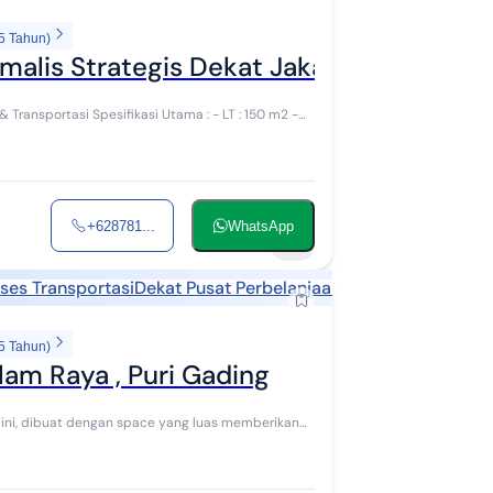
5 Tahun)
malis Strategis Dekat Jakarta & Transpo
Utama : - LT : 150 m2 -
+628781...
WhatsApp
11
ses Transportasi
Dekat Pusat Perbelanjaan
Dekat Sekolah
5 Tahun)
lam Raya , Puri Gading
erikan