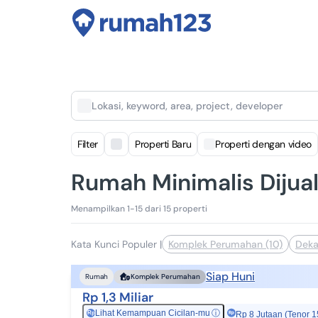
Lokasi, keyword, area, project, developer
Filter
Properti Baru
Properti dengan video
Rumah Minimalis Dijua
Menampilkan 1-15 dari 15 properti
Kata Kunci Populer
|
Komplek Perumahan (10)
Deka
Siap Huni
Rumah
Komplek Perumahan
Rp 1,3 Miliar
Lihat Kemampuan Cicilan-mu
ⓘ
Rp
Rp 8 Jutaan (Tenor 1