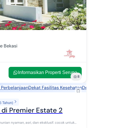
e Bekasi
Informasikan Properti Serupa
8
 Perbelanjaan
Dekat Fasilitas Kesehatan
Dekat Tempat Ibadah
5 Tahun)
 di Premier Estate 2
nian nyaman, asri, dan eksklusif. cocok untuk