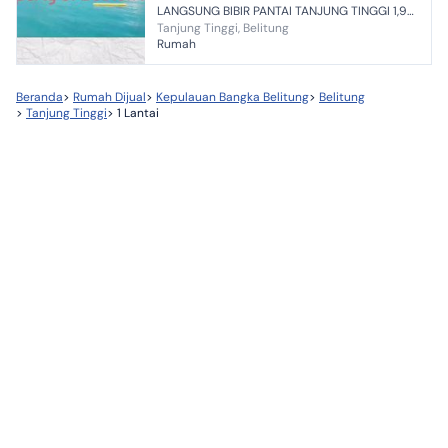
LANGSUNG BIBIR PANTAI TANJUNG TINGGI 1,9
Tanjung Tinggi, Belitung
JUTA PER METER Lokasi: Pantai Tanjung Tinggi,
Rumah
sijuk, Belitung Bara...
Beranda
>
Rumah Dijual
>
Kepulauan Bangka Belitung
>
Belitung
>
Tanjung Tinggi
>
1 Lantai