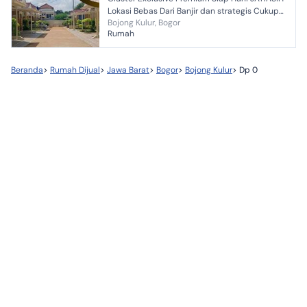
Lokasi Bebas Dari Banjir dan strategis Cukup
Bojong Kulur, Bogor
DP 0% Banyak bonus nya *SPESIFIKASI HIGH
Rumah
QUALIFIED 》...
Beranda
>
Rumah Dijual
>
Jawa Barat
>
Bogor
>
Bojong Kulur
>
Dp 0