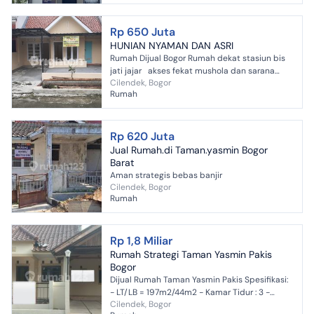
Rp 650 Juta
HUNIAN NYAMAN DAN ASRI
Rumah Dijual Bogor Rumah dekat stasiun bis
jati jajar akses fekat mushola dan sarana
Cilendek, Bogor
taman ntuk ilahraga. dan sarana
Rumah
pendidikan...serta min...
Rp 620 Juta
Jual Rumah.di Taman.yasmin Bogor
Barat
Aman strategis bebas banjir
Cilendek, Bogor
Rumah
Rp 1,8 Miliar
Rumah Strategi Taman Yasmin Pakis
Bogor
Dijual Rumah Taman Yasmin Pakis Spesifikasi:
- LT/LB = 197m2/44m2 - Kamar Tidur : 3 -
Cilendek, Bogor
Kamar Mandi: 2 - DOK = SHM - PLN = 2200 -