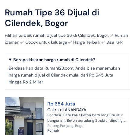
Rumah Tipe 36 Dijual di
Cilendek, Bogor
Pilihan terbaik rumah dijual tipe 36 di Cilendek, Bogor. ✅ Rumah
idaman ✅ Cocok untuk keluarga ✅ Harga Terbaik ✅ Bisa KPR
Berapa kisaran harga rumah di Cilendek?
Berdasarkan data Rumah123.com, Anda bisa menemukan
harga rumah dijual di Cilendek mulai dari Rp 645 Juta
hingga Rp 2 Miliar.
Rp 654 Juta
Cakra di ANANDAYA
Pondasi : Batu kali / Beton bertulang Struktur
bangunan : Beton bertulang Struktur dinding :
Parung Panjang, Bogor
Bata ringan, plester aci dan cat Atap : Rangka
Rumah
baja r...