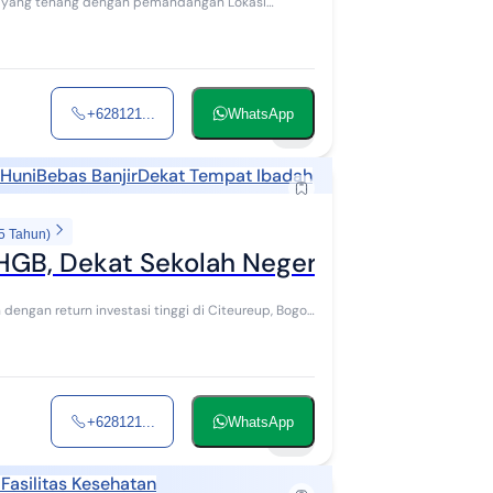
+628121...
WhatsApp
11
 Huni
Bebas Banjir
Dekat Tempat Ibadah
5 Tahun)
HGB, Dekat Sekolah Negeri, Ada di Lingk
gan return investasi tinggi di Citeureup, Bogor.
+628121...
WhatsApp
10
Fasilitas Kesehatan