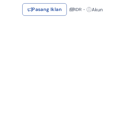
Pasang Iklan
Akun
IDR
Login / Register
Rekomendasi
Tersimpan
Daftar Properti Favorit, Hasil Pencarian, Hasil Simulasi, Artikel
Terakhir Dilihat
Properti yang dilihat sebelumnya
Kontak Rumah123
ortasi (15)
Dekat Tempat Ibadah (11)
Subsidi (10)
Siap Huni (1
Syarat &
Hubungi
Kirim
Ketentuan
Rumah123
Feedback
Pengiklan