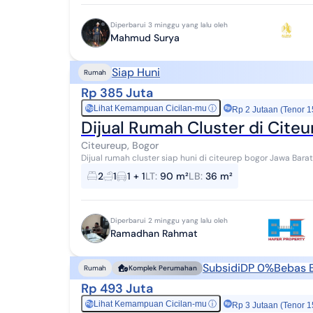
Diperbarui 3 minggu yang lalu oleh
Mahmud Surya
Siap Huni
Rumah
Rp 385 Juta
Lihat Kemampuan Cicilan-mu
ⓘ
Rp
Rp 2 Jutaan (Tenor 1
Dijual Rumah Cluster di Cite
Citeureup, Bogor
Dijual rumah cluster siap huni di citeurep bogor Jawa Bara
unitnya,shgb bisa di naikan ke shm.
2
1
1 + 1
LT
:
90 m²
LB
:
36 m²
Diperbarui 2 minggu yang lalu oleh
Ramadhan Rahmat
Subsidi
DP 0%
Bebas B
Rumah
Komplek Perumahan
Rp 493 Juta
Lihat Kemampuan Cicilan-mu
ⓘ
Rp
Rp 3 Jutaan (Tenor 1