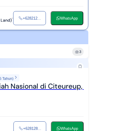
+628212...
WhatsApp
 Land)
3
5 Tahun)
h Nasional di Citeureup, Bogor
+628128...
WhatsApp