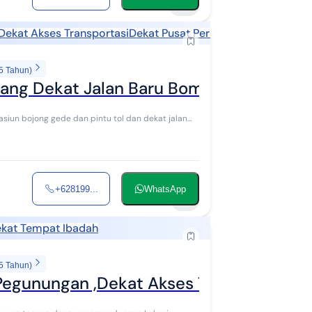
18
Dekat Akses Transportasi
Dekat Pusat Perbelanjaan
Dekat Sek
5 Tahun)
alang Dekat Jalan Baru Bomang
tasiun bojong gede dan pintu tol dan dekat jalan
+628199...
WhatsApp
6
kat Tempat Ibadah
5 Tahun)
Pegunungan ,Dekat Akses Tol