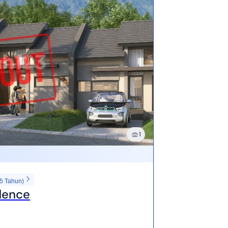
1
15 Tahun)
idence