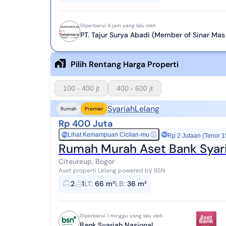
Diperbarui 4 jam yang lalu oleh
PT. Tajur Surya Abadi (Member of Sinar Mas
Pilih Rentang Harga Properti
100 - 400 jt
400 - 600 jt
Syariah
Lelang
Rumah
Premier
Rp 400 Juta
Lihat Kemampuan Cicilan-mu
ⓘ
Rp
Rp 2 Jutaan (Tenor 1
Rumah Murah Aset Bank Syaria
Citeureup, Bogor
Aset properti Lelang powered by BSN
2
1
LT
:
66 m²
LB
:
36 m²
Diperbarui 1 minggu yang lalu oleh
Bank Syariah Nasional