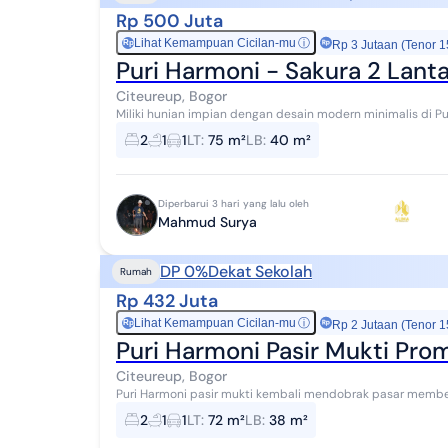
Rp 500 Juta
Lihat Kemampuan Cicilan-mu
ⓘ
Rp
Rp 3 Jutaan (Tenor 1
Puri Harmoni - Sakura 2 Lant
Citeureup, Bogor
Miliki hunian impian dengan desain modern minimalis di Pur
merupakan pilihan tepat bagi pasangan muda ...
2
1
1
LT
:
75 m²
LB
:
40 m²
Diperbarui 3 hari yang lalu oleh
Mahmud Surya
DP 0%
Dekat Sekolah
Rumah
Rp 432 Juta
Lihat Kemampuan Cicilan-mu
ⓘ
Rp
Rp 2 Jutaan (Tenor 1
Puri Harmoni Pasir Mukti Pr
Citeureup, Bogor
Puri Harmoni pasir mukti kembali mendobrak pasar membe
ingin punya rumah namun terkendala DP DP 0% Free...
2
1
1
LT
:
72 m²
LB
:
38 m²