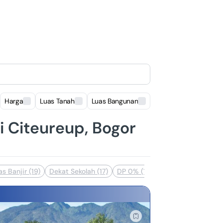
Harga
Luas Tanah
Luas Bangunan
Lokasi
i Citeureup, Bogor
s Banjir (19)
Dekat Sekolah (17)
DP 0% (15)
Dekat Akses Transp