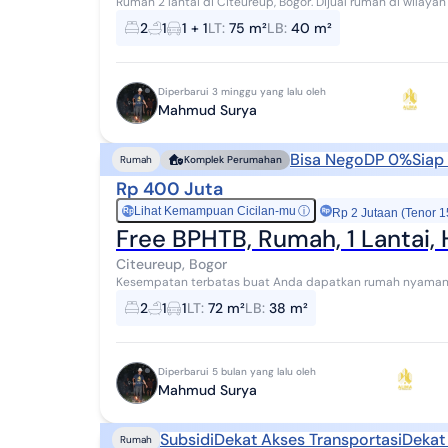
Rumah 2 lantai di Citeureup, Bogor. Dijual rumah di wilayah yang tenang dengan pemandangan Lokasi
Pinggiran Kota. Properti 2 lantai bergaya minima...
2
1
1 + 1
LT
:
75 m²
LB
:
40 m²
Diperbarui 3 minggu yang lalu oleh
Mahmud Surya
Bisa Nego
DP 0%
Siap
Rumah
Komplek Perumahan
Rp 400 Juta
Lihat Kemampuan Cicilan-mu
ⓘ
Rp
Rp 2 Jutaan (Tenor 1
Free BPHTB, Rumah, 1 Lantai, 
Citeureup, Bogor
Kesempatan terbatas buat Anda dapatkan rumah nyaman den
Rumah ini menawarkan kelengkapan fasilitas...
2
1
1
LT
:
72 m²
LB
:
38 m²
Diperbarui 5 bulan yang lalu oleh
Mahmud Surya
Subsidi
Dekat Akses Transportasi
Dekat 
Rumah