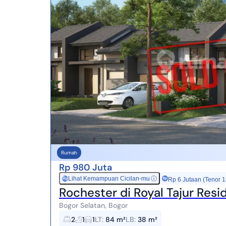
Rumah
Rp 980 Juta
Lihat Kemampuan Cicilan-mu
ⓘ
Rp
Rp 6 Jutaan (Tenor 
Rochester di Royal Tajur Res
Bogor Selatan, Bogor
2
1
1
LT
:
84 m²
LB
:
38 m²