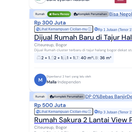
Bisa Nego
Rumah
Komplek Perumahan
Baru Renov
Rp 300 Juta
Lihat Kemampuan Cicilan-mu
ⓘ
Rp
Rp 1 Jutaan (Tenor 1
Dijual Rumah Baru di Tajur H
Citeureup, Bogor
Dijual Rumah cluster terbaru di tajur halang bogor dekat s
baru bomang Harga 300 Juta Cash Bisa...
2 + 1
2 + 1
1 + 1
LT
:
40 m²
LB
:
36 m²
Diperbarui 2 hari yang lalu oleh
M
Malla
Independen
DP 0%
Bebas Banjir
De
Rumah
Komplek Perumahan
Rp 500 Juta
Lihat Kemampuan Cicilan-mu
ⓘ
Rp
Rp 3 Jutaan (Tenor 1
Rumah Sakura 2 Lantai View 
Citeureup, Bogor