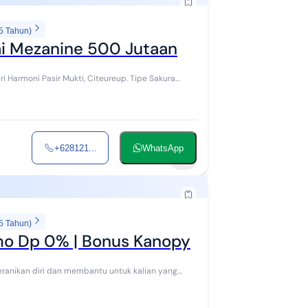
5 Tahun)
ai Mezanine 500 Jutaan
i Harmoni Pasir Mukti, Citeureup. Tipe Sakura
+628121...
WhatsApp
5
5 Tahun)
omo Dp 0% | Bonus Kanopy
ranikan diri dan membantu untuk kalian yang