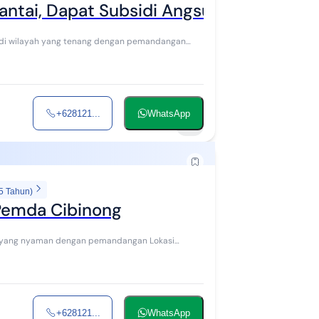
Lantai, Dapat Subsidi Angsuran
+628121...
WhatsApp
5
5 Tahun)
 Pemda Cibinong
+628121...
WhatsApp