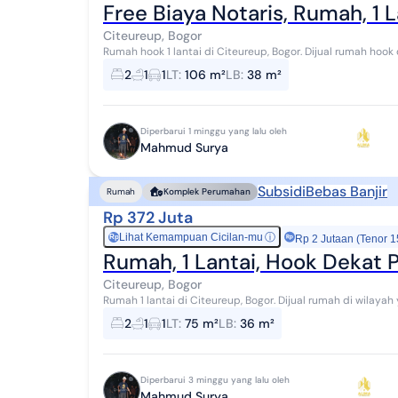
Free Biaya Notaris, Rumah, 1 
Citeureup, Bogor
Rumah hook 1 lantai di Citeureup, Bogor. Dijual rumah hook di wilayah yang tenang dengan pemandangan
Lokasi Pinggiran Kota. Properti 1 lantai ini ...
2
1
1
LT
:
106 m²
LB
:
38 m²
Diperbarui 1 minggu yang lalu oleh
Mahmud Surya
Subsidi
Bebas Banjir
Rumah
Komplek Perumahan
Rp 372 Juta
Lihat Kemampuan Cicilan-mu
ⓘ
Rp
Rp 2 Jutaan (Tenor 1
Rumah, 1 Lantai, Hook Dekat
Citeureup, Bogor
Rumah 1 lantai di Citeureup, Bogor. Dijual rumah di wilayah yang nyaman dengan pemandangan Lokasi
Pinggiran Kota. Properti 1 lantai ini berada di ...
2
1
1
LT
:
75 m²
LB
:
36 m²
Diperbarui 3 minggu yang lalu oleh
Mahmud Surya