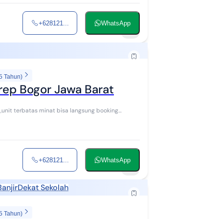
+628121...
WhatsApp
2
5 Tahun)
urep Bogor Jawa Barat
t,unit terbatas minat bisa langsung booking
+628121...
WhatsApp
8
anjir
Dekat Sekolah
5 Tahun)