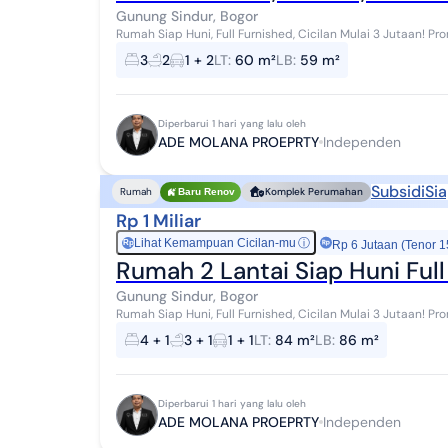
Gunung Sindur, Bogor
Rumah Siap Huni, Full Furnished, Cicilan Mulai 3 Jutaan! Promo spesial hanya bulan ini - jangan sampai
terlewat! **Full Furnished* **Free PPN 100...
3
2
1 + 2
LT
:
60 m²
LB
:
59 m²
Diperbarui 1 hari yang lalu oleh
ADE MOLANA PROEPRTY
Independen
Subsidi
Sia
Rumah
Komplek Perumahan
Baru Renov
Rp 1 Miliar
Lihat Kemampuan Cicilan-mu
ⓘ
Rp
Rp 6 Jutaan (Tenor 1
Rumah 2 Lantai Siap Huni Full
Gunung Sindur, Bogor
Rumah Siap Huni, Full Furnished, Cicilan Mulai 3 Jutaan! Promo spesial hanya bulan ini - jangan sampai
terlewat! **Full Furnished* **Free PPN 100...
4 + 1
3 + 1
1 + 1
LT
:
84 m²
LB
:
86 m²
Diperbarui 1 hari yang lalu oleh
ADE MOLANA PROEPRTY
Independen