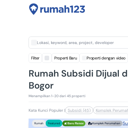
Lokasi, keyword, area, project, developer
Filter
Properti Baru
Properti dengan video
Rumah Subsidi Dijual d
Bogor
Menampilkan 1-20 dari 45 properti
Kata Kunci Populer
|
Subsidi (45)
Komplek Perumah
Su
Rumah
Featured
Komplek Perumahan
Baru Renov