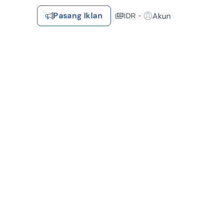
Pasang Iklan
Akun
IDR
Login / Register
Rekomendasi
Tersimpan
Daftar Properti Favorit, Hasil Pencarian, Hasil Simulasi, Artikel
Terakhir Dilihat
Properti yang dilihat sebelumnya
Kontak Rumah123
Syarat &
Hubungi
Kirim
Ketentuan
olah (15)
DP 0% (15)
Bebas Banjir (8)
Dekat Pusat Perbelanjaa
Rumah123
Feedback
Pengiklan