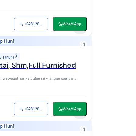
+628128...
WhatsApp
10
p Huni
5 Tahun)
tai, Shm,Full Furnished
+628128...
WhatsApp
10
p Huni