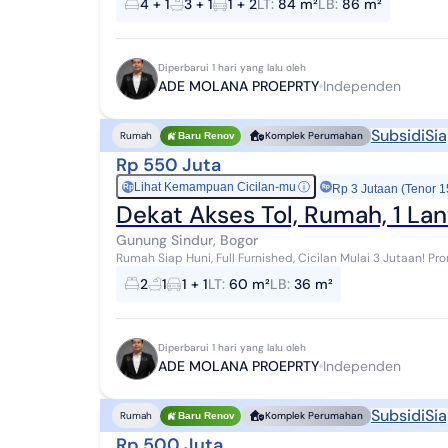
4 + 1
3 + 1
1 + 2
LT
:
84 m²
LB
:
86 m²
Diperbarui 1 hari yang lalu oleh
ADE MOLANA PROEPRTY
Independen
Subsidi
Sia
Rumah
Komplek Perumahan
Baru Renov
Rp 550 Juta
Lihat Kemampuan Cicilan-mu
ⓘ
Rp
Rp 3 Jutaan (Tenor 1
Dekat Akses Tol, Rumah, 1 Lan
Gunung Sindur, Bogor
Rumah Siap Huni, Full Furnished, Cicilan Mulai 3 Jutaan! Promo spesial hanya bulan ini - jangan sampai
terlewat! **Full Furnished* **Free PPN 100...
2
1
1 + 1
LT
:
60 m²
LB
:
36 m²
Diperbarui 1 hari yang lalu oleh
ADE MOLANA PROEPRTY
Independen
Subsidi
Sia
Rumah
Komplek Perumahan
Baru Renov
Rp 500 Juta