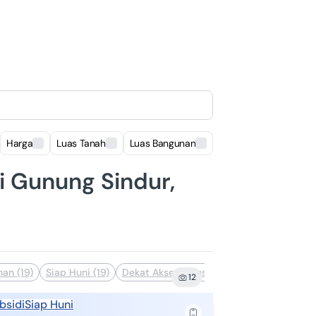
Harga
Luas Tanah
Luas Bangunan
Lokasi
i Gunung Sindur,
an (19)
Siap Huni (19)
Dekat Akses Transportasi (17)
Dekat Sek
12
bsidi
Siap Huni