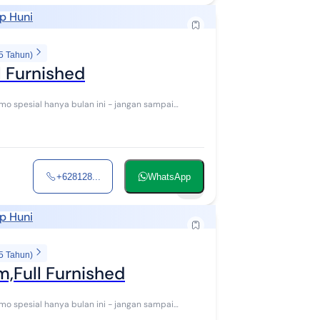
p Huni
5 Tahun)
l Furnished
+628128...
WhatsApp
9
p Huni
5 Tahun)
m,Full Furnished