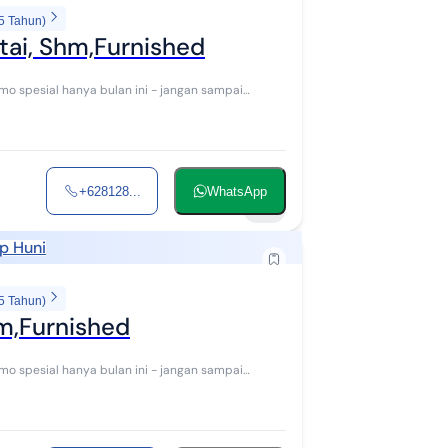
5 Tahun)
tai, Shm,Furnished
+628128...
WhatsApp
15
p Huni
5 Tahun)
hm,Furnished