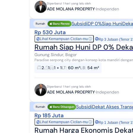
Diperbarui 1 hari yang lalu oleh
ADE MOLANA PROEPRTY
Independen
Subsidi
DP 0%
Siap Huni
Deka
Rumah
Baru Renov
Rp 530 Juta
Lihat Kemampuan Cicilan-mu
ⓘ
Rp
Rp 3 Jutaan (Tenor 1
Rumah Siap Huni DP 0% Dekat
Gunung Sindur, Bogor
Paradise serpong city dengan konsep kota mandiri dengan
investasi yg menjanjikan. Dapatkan rumah impian an...
2
1
1 + 1
LT
:
60 m²
LB
:
54 m²
Diperbarui 1 hari yang lalu oleh
ADE MOLANA PROEPRTY
Independen
Subsidi
Dekat Akses Trans
Rumah
Baru Dibangun
Rp 185 Juta
Lihat Kemampuan Cicilan-mu
ⓘ
Rp
Rp 1 Jutaan (Tenor 1
Rumah Harga Ekonomis Dekat 