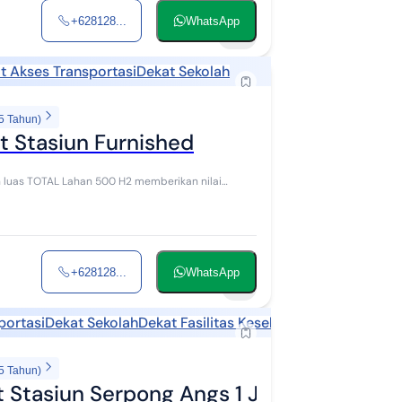
+628128...
WhatsApp
15
t Akses Transportasi
Dekat Sekolah
5 Tahun)
 Stasiun Furnished
 luas TOTAL Lahan 500 H2 memberikan nilai
+628128...
WhatsApp
8
portasi
Dekat Sekolah
Dekat Fasilitas Kesehatan
5 Tahun)
Stasiun Serpong Angs 1 Jutaan 15 Thn