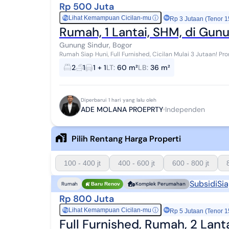
Rp 500 Juta
Lihat Kemampuan Cicilan-mu
ⓘ
Rp
Rp 3 Jutaan (Tenor 1
Rumah, 1 Lantai, SHM, di Gunu
Gunung Sindur, Bogor
Rumah Siap Huni, Full Furnished, Cicilan Mulai 3 Jutaan! Promo spesial hanya bulan ini - jangan sampai
terlewat! **Full Furnished* **Free PPN 100...
2
1
1 + 1
LT
:
60 m²
LB
:
36 m²
Diperbarui 1 hari yang lalu oleh
ADE MOLANA PROEPRTY
Independen
Pilih Rentang Harga Properti
100 - 400 jt
400 - 600 jt
600 - 800 jt
Subsidi
Sia
Rumah
Komplek Perumahan
Baru Renov
Rp 800 Juta
Lihat Kemampuan Cicilan-mu
ⓘ
Rp
Rp 5 Jutaan (Tenor 1
Full Furnished, Rumah, 2 Lan