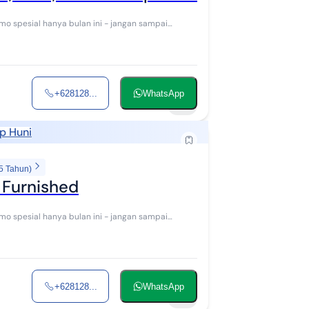
+628128...
WhatsApp
15
p Huni
5 Tahun)
 Furnished
+628128...
WhatsApp
15