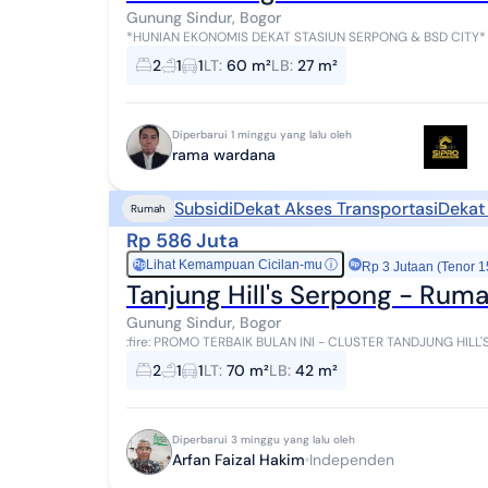
Gunung Sindur, Bogor
*HUNIAN EKONOMIS DEKAT STASIUN SERPONG & BSD CITY* Luas area 10 hektar Total 1000 unit Rumah Subsid
Type 27/60 *Cicilan hanya 1jt-an/Bulan* S...
2
1
1
LT
:
60 m²
LB
:
27 m²
Diperbarui 1 minggu yang lalu oleh
rama wardana
Subsidi
Dekat Akses Transportasi
Dekat
Rumah
Rp 586 Juta
Lihat Kemampuan Cicilan-mu
ⓘ
Rp
Rp 3 Jutaan (Tenor 1
Tanjung Hill's Serpong - Rum
Gunung Sindur, Bogor
:fire: PROMO TERBAIK BULAN INI - CLUSTER TANDJUNG HILL'S SERPONG :fire: Kesempat
kawasan strategis dengan promo TERBESAR & T...
2
1
1
LT
:
70 m²
LB
:
42 m²
Diperbarui 3 minggu yang lalu oleh
Arfan Faizal Hakim
Independen