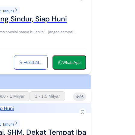
5 Tahun)
ng Sindur, Siap Huni
+628128...
WhatsApp
800 - 1 Milyar
1 - 1.5 Milyar
16
p Huni
5 Tahun)
tai, SHM, Dekat Tempat Ibadah,