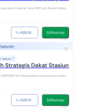
i
+628128...
WhatsApp
6
 Sekolah
5 Tahun)
ah Strategis Dekat Stasiun Rawa Buntu d
an emas punya rumah di
+628179...
WhatsApp
7