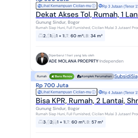
Lihat Kemampuan Cicilan-mu
ⓘ
Rp
Rp 3 Jutaan (Tenor 1
Dekat Akses Tol, Rumah, 1 Lan
Gunung Sindur, Bogor
Rumah Siap Huni, Full Furnished, Cicilan Mulai 3 Jutaan! Promo spesial hanya bulan ini - jangan sampai
terlewat! **Full Furnished* **Free PPN 100...
2
1
1 + 1
LT
:
60 m²
LB
:
34 m²
Diperbarui 1 hari yang lalu oleh
ADE MOLANA PROEPRTY
Independen
Subsidi
Sia
Rumah
Komplek Perumahan
Baru Renov
Rp 700 Juta
Lihat Kemampuan Cicilan-mu
ⓘ
Rp
Rp 4 Jutaan (Tenor 1
Bisa KPR, Rumah, 2 Lantai, S
Gunung Sindur, Bogor
Rumah Siap Huni, Full Furnished, Cicilan Mulai 3 Jutaan! Promo spesial hanya bulan ini - jangan sampai
terlewat! **Full Furnished* **Free PPN 100...
3
2
1 + 1
LT
:
60 m²
LB
:
57 m²