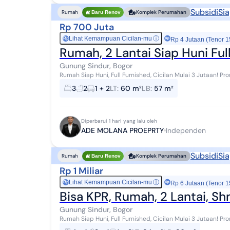
Subsidi
Sia
Rumah
Komplek Perumahan
Baru Renov
Rp 700 Juta
Lihat Kemampuan Cicilan-mu
ⓘ
Rp
Rp 4 Jutaan (Tenor 1
Rumah, 2 Lantai Siap Huni Ful
Gunung Sindur, Bogor
Rumah Siap Huni, Full Furnished, Cicilan Mulai 3 Jutaan! Promo spesial hanya bulan ini - jangan sampai
terlewat! **Full Furnished* **Free PPN 100...
3
2
1 + 2
LT
:
60 m²
LB
:
57 m²
Diperbarui 1 hari yang lalu oleh
ADE MOLANA PROEPRTY
Independen
Subsidi
Sia
Rumah
Komplek Perumahan
Baru Renov
Rp 1 Miliar
Lihat Kemampuan Cicilan-mu
ⓘ
Rp
Rp 6 Jutaan (Tenor 1
Bisa KPR, Rumah, 2 Lantai, Sh
Gunung Sindur, Bogor
Rumah Siap Huni, Full Furnished, Cicilan Mulai 3 Jutaan! Promo spesial hanya bulan ini - jangan sampai
terlewat! **Full Furnished* **Free PPN 100...