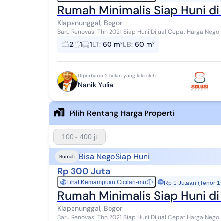
Rumah Minimalis Siap Huni di
Klapanunggal, Bogor
Baru Renovasi Thn 2021 Siap Huni Dijual Cepat Harga Nego
Buah Mekarsari
2
1
1
LT
:
60 m²
LB
:
60 m²
Diperbarui 2 bulan yang lalu oleh
Nanik Yulia
Pilih Rentang Harga Properti
100 - 400 jt
Bisa Nego
Siap Huni
Rumah
Rp 300 Juta
Lihat Kemampuan Cicilan-mu
ⓘ
Rp
Rp 1 Jutaan (Tenor 1
Rumah Minimalis Siap Huni di
Klapanunggal, Bogor
Baru Renovasi Thn 2021 Siap Huni Dijual Cepat Harga Nego