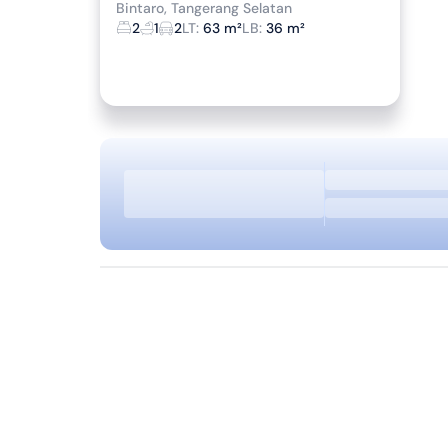
Bintaro, Tangerang Selatan
2
1
2
LT
:
63 m²
LB
:
36 m²