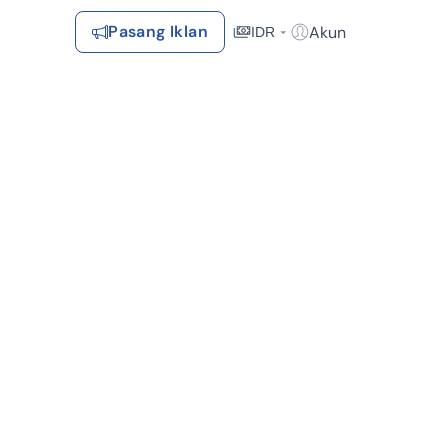
Pasang Iklan
Akun
IDR
Login / Register
Rekomendasi
Tersimpan
Daftar Properti Favorit, Hasil Pencarian, Hasil Simulasi, Artikel
Terakhir Dilihat
Properti yang dilihat sebelumnya
Kontak Rumah123
Syarat &
Hubungi
Kirim
Ketentuan
Rumah123
Feedback
Pengiklan