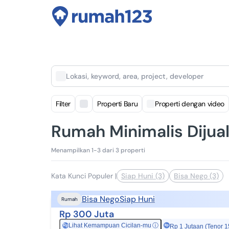
Lokasi, keyword, area, project, developer
Filter
Properti Baru
Properti dengan video
Rumah Minimalis Dijual
Menampilkan 1-3 dari 3 properti
Kata Kunci Populer
|
Siap Huni (3)
Bisa Nego (3)
Bisa Nego
Siap Huni
Rumah
Rp 300 Juta
Lihat Kemampuan Cicilan-mu
ⓘ
Rp
Rp 1 Jutaan (Tenor 1