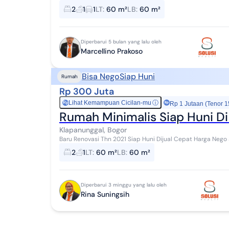
Buah Mekarsari
2
1
1
LT
:
60 m²
LB
:
60 m²
Diperbarui 5 bulan yang lalu oleh
Marcellino Prakoso
Bisa Nego
Siap Huni
Rumah
Rp 300 Juta
Lihat Kemampuan Cicilan-mu
ⓘ
Rp
Rp 1 Jutaan (Tenor 1
Rumah Minimalis Siap Huni Di
Klapanunggal, Bogor
Baru Renovasi Thn 2021 Siap Huni Dijual Cepat Harga Nego
Buah Mekarsari
2
1
LT
:
60 m²
LB
:
60 m²
Diperbarui 3 minggu yang lalu oleh
Rina Suningsih