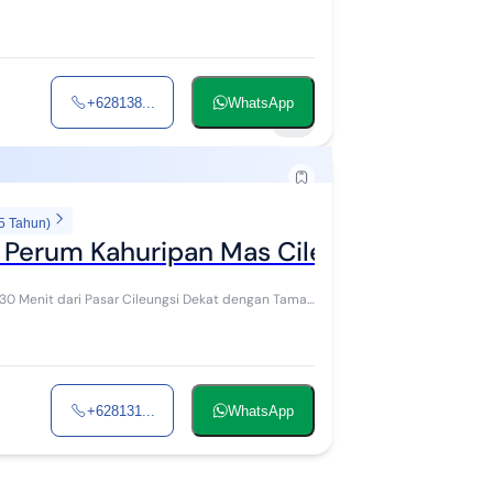
+628138...
WhatsApp
9
5 Tahun)
 Perum Kahuripan Mas Cileungsi ( Ny )
 30 Menit dari Pasar Cileungsi Dekat dengan Taman
+628131...
WhatsApp