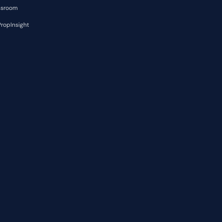
ssroom
ropInsight