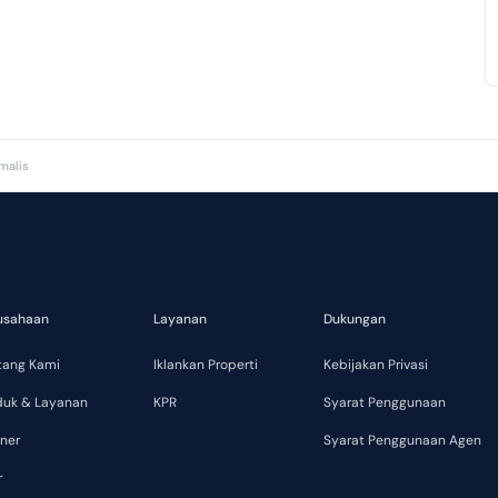
malis
usahaan
Layanan
Dukungan
tang Kami
Iklankan Properti
Kebijakan Privasi
duk & Layanan
KPR
Syarat Penggunaan
ner
Syarat Penggunaan Agen
r