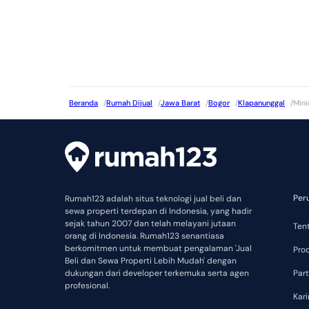
Beranda
/
Rumah Dijual
/
Jawa Barat
/
Bogor
/
Klapanunggal
/
Mini
Per
Rumah123 adalah situs teknologi jual beli dan
sewa properti terdepan di Indonesia, yang hadir
sejak tahun 2007 dan telah melayani jutaan
Ten
orang di Indonesia. Rumah123 senantiasa
berkomitmen untuk membuat pengalaman 'Jual
Pro
Beli dan Sewa Properti Lebih Mudah' dengan
dukungan dari developer terkemuka serta agen
Part
profesional.
Kari