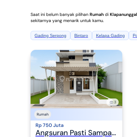
Saat ini belum banyak pilihan
Rumah
di
Klapanunggal
sekitarnya yang menarik untuk kamu.
Gading Serpong
Bintaro
Kelapa Gading
P
3
Rumah
Rp 750 Juta
Angsuran Pasti Sampai Lunas : DP Mulai 0, Unit Terbatas