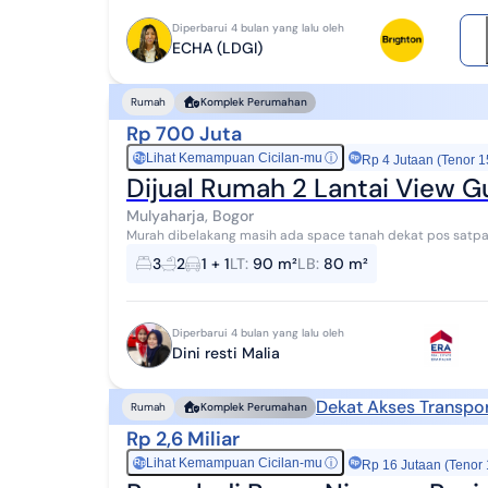
Diperbarui 4 bulan yang lalu oleh
ECHA (LDGI)
Rumah
Komplek Perumahan
Rp 700 Juta
Lihat Kemampuan Cicilan-mu
ⓘ
Rp
Rp 4 Jutaan (Tenor 1
Dijual Rumah 2 Lantai View 
Mulyaharja, Bogor
Murah dibelakang masih ada space tanah dekat pos satpa
on hand furnish ya bisa cibereun mulyaharja bo...
3
2
1 + 1
LT
:
90 m²
LB
:
80 m²
Diperbarui 4 bulan yang lalu oleh
Dini resti Malia
Dekat Akses Transpor
Rumah
Komplek Perumahan
Rp 2,6 Miliar
Lihat Kemampuan Cicilan-mu
ⓘ
Rp
Rp 16 Jutaan (Tenor