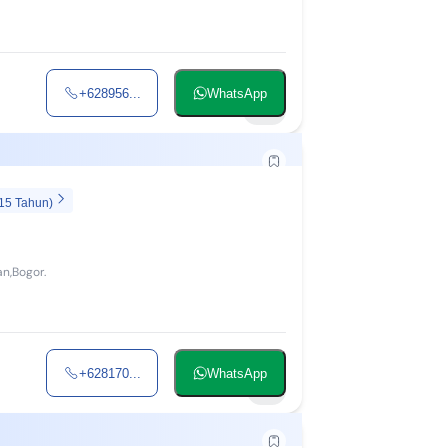
+628956...
WhatsApp
14
 15 Tahun)
n,Bogor.
+628170...
WhatsApp
4