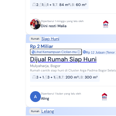
2
1
1 + 1
LT
:
84 m²
LB
:
60 m²
Diperbarui 1 minggu yang lalu oleh
Dini resti Malia
Siap Huni
Rumah
Rp 2 Miliar
Lihat Kemampuan Cicilan-mu
ⓘ
Rp
Rp 12 Jutaan (Tenor
Dijual Rumah Siap Huni
Mulyaharja, Bogor
Rumah cantik siap huni di Cluster Arga Padma Bogor Selata
3 + 1
3 + 1
1
LT
:
200 m²
LB
:
300 m²
Diperbarui 1 bulan yang lalu oleh
A
Aling
Lelang
Rumah