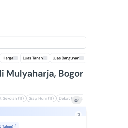
Harga
Luas Tanah
Luas Bangunan
Lokasi
di Mulyaharja, Bogor
 Sekolah (11)
Siap Huni (11)
Dekat Fasilitas Kesehatan (10)
Deka
1
5 Tahun)