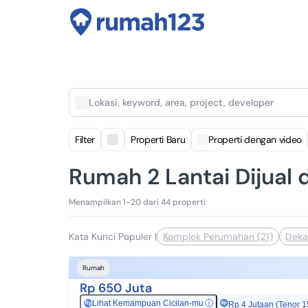
Lokasi, keyword, area, project, developer
Filter
Properti Baru
Properti dengan video
Rumah 2 Lantai Dijual 
Menampilkan 1-20 dari 44 properti
Kata Kunci Populer
|
Komplek Perumahan (21)
Dekat
Rumah
Rp 650 Juta
Lihat Kemampuan Cicilan-mu
ⓘ
Rp
Rp 4 Jutaan (Tenor 1