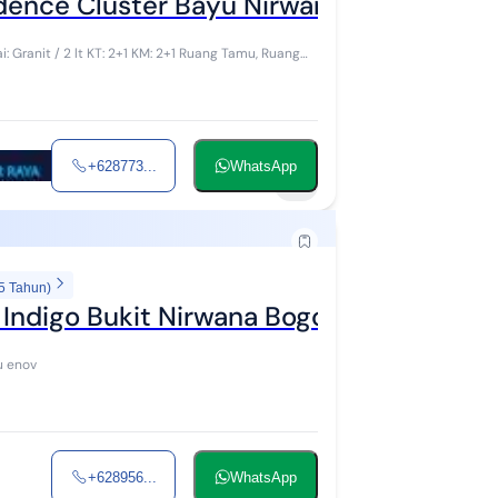
ence Cluster Bayu Nirwana 1 Kota Bogor
i: Granit / 2 lt KT: 2+1 KM: 2+1 Ruang Tamu, Ruang
+628773...
WhatsApp
8
5 Tahun)
 Indigo Bukit Nirwana Bogor Selatan
u enov
+628956...
WhatsApp
13