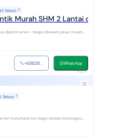
 15 Tahun)
tik Murah SHM 2 Lantai di Komplek Buki
litas dijamin aman - Harga dibawah pasar, murah
+628226...
WhatsApp
9
5 Tahun)
han kel mulyaharja kec bogor selatan kota bogor,,