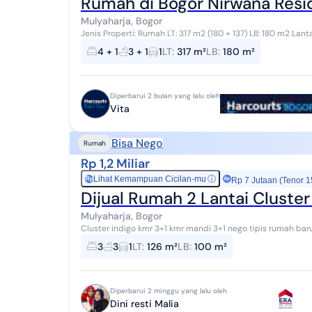
Rumah di Bogor Nirwana Resid
Mulyaharja, Bogor
Jenis Properti: Rumah LT: 317 m2 (180 + 137) LB: 180 m2 Lanta
Keluarga, Ruang Makan & Dapur AC Sp...
4 + 1
3 + 1
1
LT
:
317 m²
LB
:
180 m²
Diperbarui 2 bulan yang lalu oleh
Vita
Bisa Nego
Rumah
Rp 1,2 Miliar
Lihat Kemampuan Cicilan-mu
ⓘ
Rp
Rp 7 Jutaan (Tenor 1
Dijual Rumah 2 Lantai Cluster
Mulyaharja, Bogor
Cluster indigo kmr 3+1 kmr mandi 3+1 nego tipis rumah bar
3
3
1
LT
:
126 m²
LB
:
100 m²
Diperbarui 2 minggu yang lalu oleh
Dini resti Malia