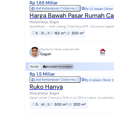
Rp 1,65 Miliar
Lihat Kemampuan Cicilan-mu
ⓘ
Rp
Rp 10 Jutaan (Tenor
Harga Bawah Pasar Rumah Can
Mulyaharja, Bogor
Spesifikasi : - Aset Lelang, Tidak Bisa KPR - Documen lega
dan mudah kepengurusan - Pembeli terima b...
5
5
1
LT
:
162 m²
LB
:
200 m²
Diperbarui 1 bulan yang lalu oleh
Gagah
Rumah
Komplek Perumahan
Rp 1,5 Miliar
Lihat Kemampuan Cicilan-mu
ⓘ
Rp
Rp 9 Jutaan (Tenor 1
Ruko Hanya
Mulyaharja, Bogor
Dijual rumah 2 lantai Lt 500 m Lb 250 m Lokasi : jln sekola
(akses jalan Bogor nirwana residence) S...
5
4
1
LT
:
500 m²
LB
:
200 m²