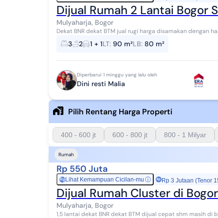
Dijual Rumah 2 Lantai Bogor 
Mulyaharja, Bogor
Dekat BNR dekat BTM jual rugi harga disamakan dengan ha
3
2
1 + 1
LT
:
90 m²
LB
:
80 m²
Diperbarui 1 minggu yang lalu oleh
Dini resti Malia
Pilih Rentang Harga Properti
400 - 600 jt
600 - 800 jt
800 - 1 Milyar
Rumah
Rp 550 Juta
Lihat Kemampuan Cicilan-mu
ⓘ
Rp
Rp 3 Jutaan (Tenor 1
Dijual Rumah Cluster di Bogo
Mulyaharja, Bogor
1,5 lantai dekat BNR dekat BTM dijual cepat shm masih di 