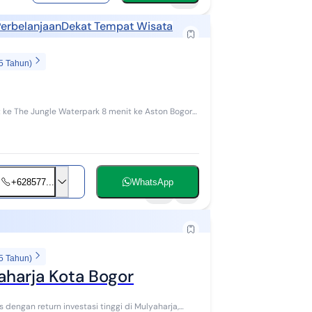
Perbelanjaan
Dekat Tempat Wisata
5 Tahun)
+628577...
WhatsApp
15
1
5 Tahun)
aharja Kota Bogor
engan return investasi tinggi di Mulyaharja,