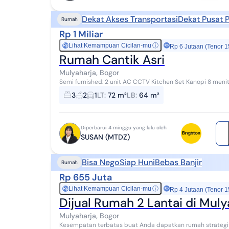
Dekat Akses Transportasi
Dekat Pusat 
Rumah
Rp 1 Miliar
Lihat Kemampuan Cicilan-mu
ⓘ
Rp
Rp 6 Jutaan (Tenor 1
Rumah Cantik Asri
Mulyaharja, Bogor
Semi furnished: 2 unit AC CCTV Kitchen Set Kanopi 8 menit ke The Jungle Waterpark 8 menit ke Aston Bogor
Hotel & Resort, Dekat ke pusat Kota Bo...
3
2
1
LT
:
72 m²
LB
:
64 m²
Diperbarui 4 minggu yang lalu oleh
SUSAN (MTDZ)
Bisa Nego
Siap Huni
Bebas Banjir
Rumah
Rp 655 Juta
Lihat Kemampuan Cicilan-mu
ⓘ
Rp
Rp 4 Jutaan (Tenor 1
Dijual Rumah 2 Lantai di Muly
Mulyaharja, Bogor
Kesempatan terbatas buat Anda dapatkan rumah strategis d