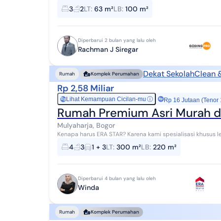
Bogor. Rumah ini menawarkan kelengkapan fasil...
3
2
LT
:
63 m²
LB
:
100 m²
Diperbarui 2 bulan yang lalu oleh
Rachman J Siregar
Dekat Sekolah
Clean 
Rumah
Komplek Perumahan
Rp 2,58 Miliar
Lihat Kemampuan Cicilan-mu
ⓘ
Rp
Rp 16 Jutaan (Tenor
Rumah Premium Asri Murah d
Mulyaharja, Bogor
Kenapa harus ERA STAR? Karena kami spesialisasi khusus 
PERDAGANGAN dengan SIU-P4 LOKASI ASSET LELANG: Pe...
4
3
1 + 3
LT
:
300 m²
LB
:
220 m²
Diperbarui 4 bulan yang lalu oleh
Winda
Rumah
Komplek Perumahan