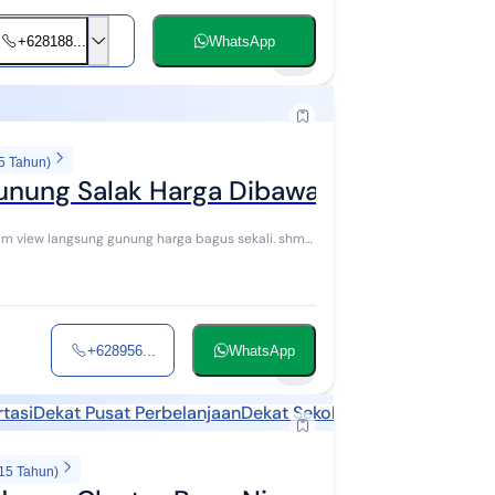
+628188...
WhatsApp
11
5 Tahun)
Gunung Salak Harga Dibawah Pasaran
m view langsung gunung harga bagus sekali. shm
+628956...
WhatsApp
7
tasi
Dekat Pusat Perbelanjaan
Dekat Sekolah
Dekat Fasilitas 
 15 Tahun)