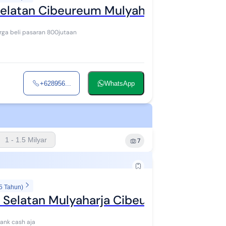
Selatan Cibeureum Mulyaharja
rga beli pasaran 800jutaan
+628956...
WhatsApp
1 - 1.5 Milyar
7
5 Tahun)
r Selatan Mulyaharja Cibeureum Sunting
bank cash aja