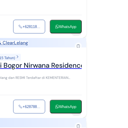
+628118...
WhatsApp
5
& Clear
Lelang
 15 Tahun)
i Bogor Nirwana Residence
lelang dan RESMI Terdaftar di KEMENTERIAN
+628788...
WhatsApp
7