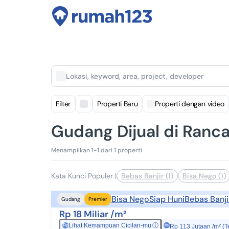
Lokasi, keyword, area, project, developer
Filter
Properti Baru
Properti dengan video
Gudang Dijual di Ranc
Menampilkan 1-1 dari 1 properti
Kata Kunci Populer
|
Bebas Banjir (1)
Bisa Nego (1)
Bisa Nego
Siap Huni
Bebas Banji
Gudang
Premier
Rp 18 Miliar /m²
Lihat Kemampuan Cicilan-mu
ⓘ
Rp
Rp 113 Jutaan /m² (T