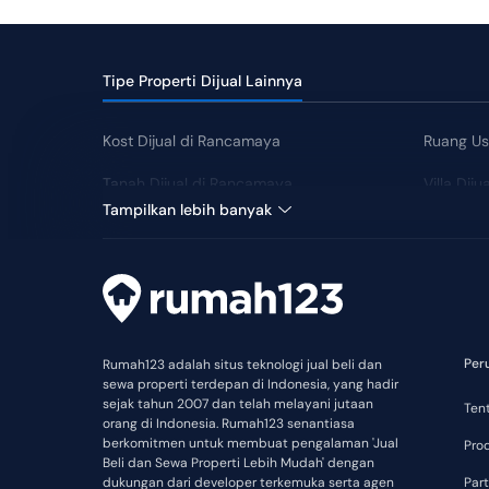
Tipe Properti Dijual Lainnya
Kost Dijual di Rancamaya
Ruang Us
Tanah Dijual di Rancamaya
Villa Dij
Harga Tengah: Rp 8 Juta
Harga Tengah:
Tampilkan lebih banyak
Per
Rumah123 adalah situs teknologi jual beli dan
sewa properti terdepan di Indonesia, yang hadir
sejak tahun 2007 dan telah melayani jutaan
Ten
orang di Indonesia. Rumah123 senantiasa
berkomitmen untuk membuat pengalaman 'Jual
Pro
Beli dan Sewa Properti Lebih Mudah' dengan
dukungan dari developer terkemuka serta agen
Part