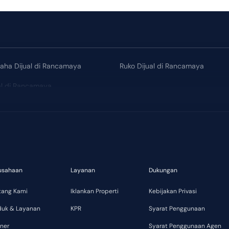
aha Dijual di Rancamaya
Ruko Dijual di Rancamaya
ual di Rancamaya
 Rp 7,5 Miliar
usahaan
Layanan
Dukungan
tang Kami
Iklankan Properti
Kebijakan Privasi
duk & Layanan
KPR
Syarat Penggunaan
ner
Syarat Penggunaan Agen