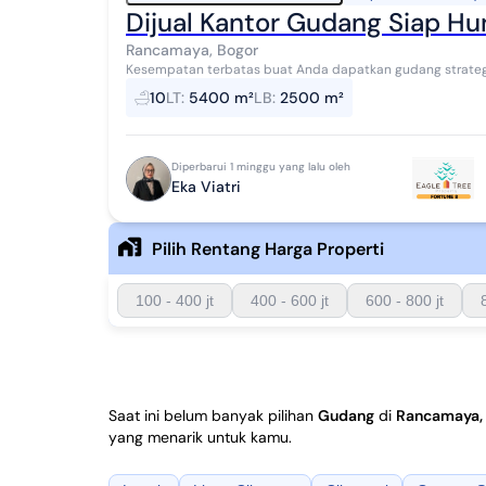
Dijual Kantor Gudang Siap H
Rancamaya, Bogor
Kesempatan terbatas buat Anda dapatkan gudang strategis
Bogor. Gudang ini menawarkan kelengkapan fasi...
10
LT
:
5400 m²
LB
:
2500 m²
Diperbarui 1 minggu yang lalu oleh
Eka Viatri
Pilih Rentang Harga Properti
100 - 400 jt
400 - 600 jt
600 - 800 jt
Saat ini belum banyak pilihan
Gudang
di
Rancamaya,
yang menarik untuk kamu.