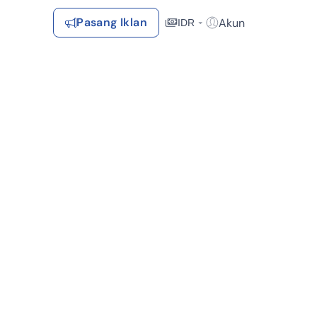
Pasang Iklan
Akun
IDR
Login / Register
Rekomendasi
Tersimpan
Daftar Properti Favorit, Hasil Pencarian, Hasil Simulasi, Artikel
Terakhir Dilihat
Properti yang dilihat sebelumnya
Kontak Rumah123
Syarat &
Hubungi
Kirim
Ketentuan
Rumah123
Feedback
Pengiklan