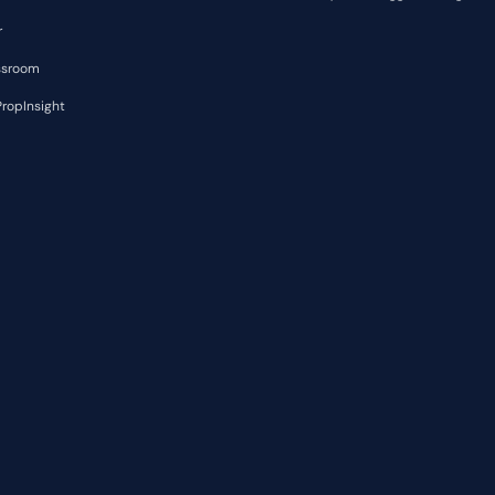
r
ssroom
ropInsight