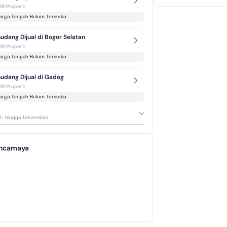
-19 Properti
arga Tengah Belum Tersedia
udang Dijual di Bogor Selatan
-19 Properti
arga Tengah Belum Tersedia
udang Dijual di Gadog
-19 Properti
arga Tengah Belum Tersedia
A, hingga Universitas.
ancamaya