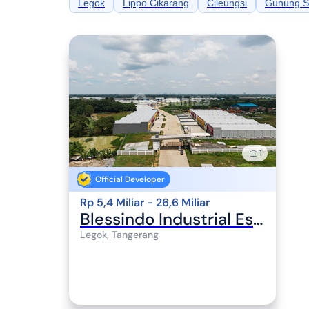
Legok
Lippo Cikarang
Cileungsi
Gunung S
1
Official Developer
Rp 5,4 Miliar - 26,6 Miliar
Blessindo Industrial Estate
Legok, Tangerang