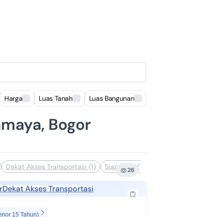
Harga
Luas Tanah
Luas Bangunan
Lokasi
amaya, Bogor
Dekat Akses Transportasi (1)
Siap Huni (1)
26
r
Dekat Akses Transportasi
enor 15 Tahun)