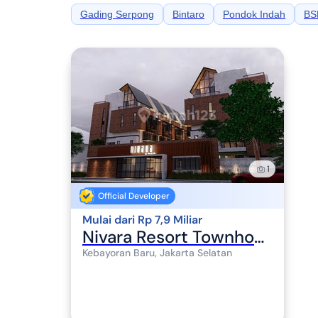
Gading Serpong
Bintaro
Pondok Indah
BS
1
Official Developer
Mulai dari Rp 7,9 Miliar
Nivara Resort Townhouse at Wijaya
Kebayoran Baru, Jakarta Selatan