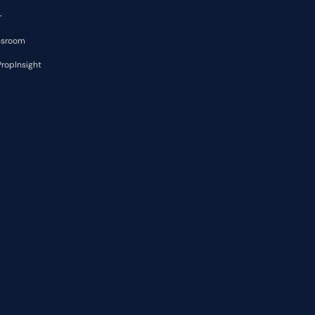
r
ssroom
ropInsight