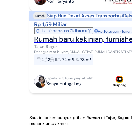
Noni Karyanto
Siap Huni
Dekat Akses Transportasi
Dek
Rumah
Rp 1,59 Miliar
Lihat Kemampuan Cicilan-mu
ⓘ
Rp
Rp 10 Jutaan (Tenor
Rumah baru kekinian, furnishe
Tajur, Bogor
Dear @direct buyers, DIJUAL CEPAT! RUMAH CANTIK SELATAN JAKARTA, BERNUANSA JEPANG GREEN BAMBOO
TERRACE @ Jalan Raya Tajur, Kota Bogor UNIT SECO...
2
2
1
LT
:
72 m²
LB
:
73 m²
Diperbarui 3 bulan yang lalu oleh
Sonya Hutagalung
Saat ini belum banyak pilihan
Rumah
di
Tajur, Bogor
.
menarik untuk kamu.