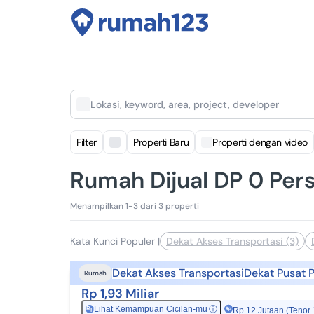
Lokasi, keyword, area, project, developer
Filter
Properti Baru
Properti dengan video
Rumah Dijual DP 0 Pers
Menampilkan 1-3 dari 3 properti
Kata Kunci Populer
|
Dekat Akses Transportasi (3)
Dekat Akses Transportasi
Dekat Pusat 
Rumah
Rp 1,93 Miliar
Lihat Kemampuan Cicilan-mu
ⓘ
Rp
Rp 12 Jutaan (Tenor