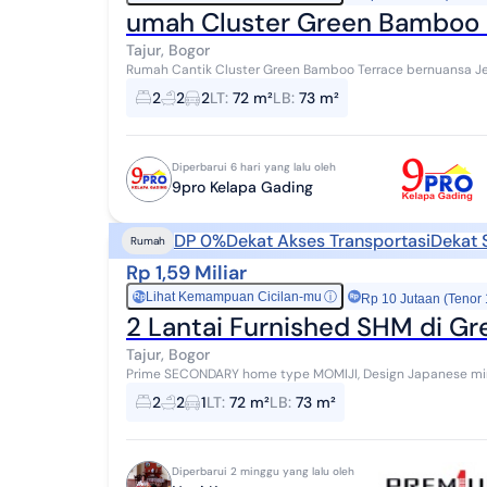
umah Cluster Green Bamboo 
Tajur, Bogor
Rumah Cantik Cluster Green Bamboo Terrace bernuansa Jepang type Momiji Jalan 
72 m² LB 73 m² Bangunan 2 Lantai KT 2 (a...
2
2
2
LT
:
72 m²
LB
:
73 m²
Diperbarui 6 hari yang lalu oleh
9pro Kelapa Gading
DP 0%
Dekat Akses Transportasi
Dekat 
Rumah
Rp 1,59 Miliar
Lihat Kemampuan Cicilan-mu
ⓘ
Rp
Rp 10 Jutaan (Tenor
2 Lantai Furnished SHM di Gr
Tajur, Bogor
Prime SECONDARY home type MOMIJI, Design Japanese minim
IMB & PBB lengkap LT : 72m2, LB : 73m2 Bangu...
2
2
1
LT
:
72 m²
LB
:
73 m²
Diperbarui 2 minggu yang lalu oleh