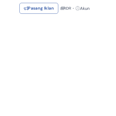
Pasang Iklan
Akun
IDR
Login / Register
Rekomendasi
Tersimpan
Daftar Properti Favorit, Hasil Pencarian, Hasil Simulasi, Artikel
Terakhir Dilihat
Properti yang dilihat sebelumnya
Kontak Rumah123
P 0% (1)
Syarat &
Hubungi
Kirim
Ketentuan
Rumah123
Feedback
Pengiklan