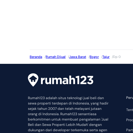
Beranda
/
Rumah Dijual
/
Jawa Barat
/
Bogor
/
Tajur
/
Dp 0
Per
Rumah123 adalah situs teknologi jual beli dan
sewa properti terdepan di Indonesia, yang hadir
sejak tahun 2007 dan telah melayani jutaan
Ten
orang di Indonesia. Rumah123 senantiasa
berkomitmen untuk membuat pengalaman 'Jual
Pro
Beli dan Sewa Properti Lebih Mudah' dengan
dukungan dari developer terkemuka serta agen
Part