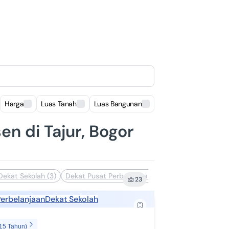
Harga
Luas Tanah
Luas Bangunan
Lokasi
en di Tajur, Bogor
Dekat Sekolah (3)
Dekat Pusat Perbelanjaan (2)
Siap Huni (1)
D
23
Perbelanjaan
Dekat Sekolah
 15 Tahun)