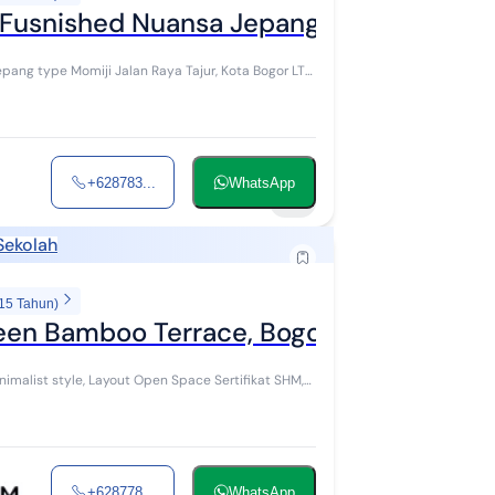
Fusnished Nuansa Jepang di Bogor
Raya Tajur, Kota Bogor LT
+628783...
WhatsApp
17
Sekolah
 15 Tahun)
een Bamboo Terrace, Bogor 16141
alist style, Layout Open Space Sertifikat SHM,
+628778...
WhatsApp