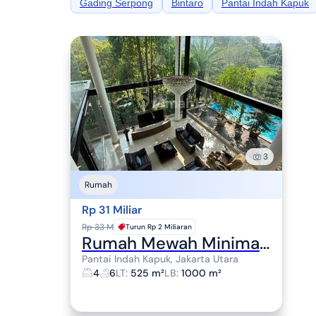
Gading Serpong
Bintaro
Pantai Indah Kapuk
3
Rumah
Rp 31 Miliar
Rp 33 M
Turun
Rp 2 Miliaran
Rumah Mewah Minimalis Katamaran Indah Pik 525M2 Hoek Pik Pantai Indah Kapuk
Pantai Indah Kapuk, Jakarta Utara
4
6
LT
:
525 m²
LB
:
1000 m²