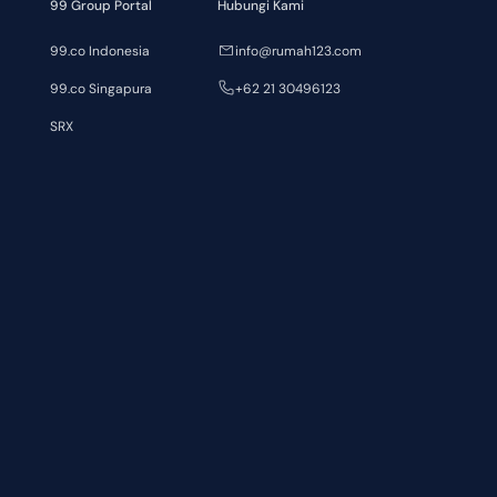
99 Group Portal
Hubungi Kami
99.co Indonesia
info@rumah123.com
99.co Singapura
+62 21 30496123
SRX