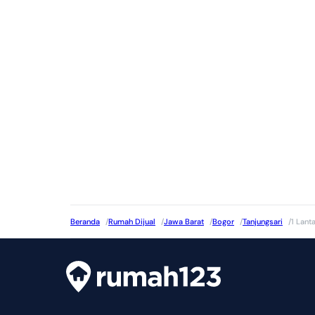
Beranda
/
Rumah Dijual
/
Jawa Barat
/
Bogor
/
Tanjungsari
/
1 Lanta