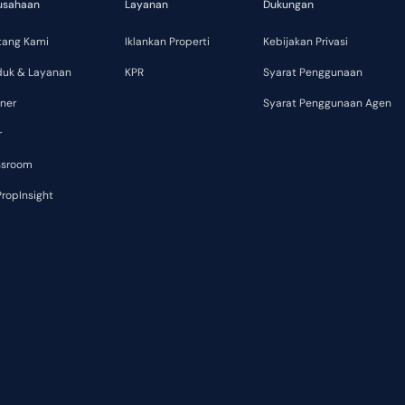
usahaan
Layanan
Dukungan
tang Kami
Iklankan Properti
Kebijakan Privasi
duk & Layanan
KPR
Syarat Penggunaan
ner
Syarat Penggunaan Agen
r
ssroom
ropInsight