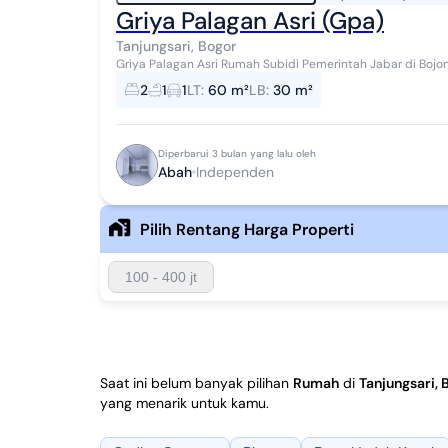
Griya Palagan Asri (Gpa)
Tanjungsari, Bogor
Griya Palagan Asri Rumah Subidi Pemerintah Jabar di BojongKokosan Type 30/60 terdiri dari Carport, Taman,
Teras, 2Kamar Tidur, Ruang Tamu, Dapur,...
2
1
1
LT
:
60 m²
LB
:
30 m²
Diperbarui 3 bulan yang lalu oleh
Abah
Independen
Pilih Rentang Harga Properti
100 - 400 jt
Saat ini belum banyak pilihan
Rumah
di
Tanjungsari, 
yang menarik untuk kamu.