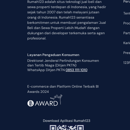
Per
Rumah123 adalah situs teknologi jual beli dan
sewa properti terdepan di Indonesia, yang hadir
sejak tahun 2007 dan telah melayani jutaan
Ten
orang di Indonesia. Rumah123 senantiasa
berkomitmen untuk membuat pengalaman 'Jual
Pro
Beli dan Sewa Properti Lebih Mudah' dengan
dukungan dari developer terkemuka serta agen
Part
profesional.
Kari
Pre
Layanan Pengaduan Konsumen
Direktorat Jenderal Perlindungan Konsumen
123P
dan Tertib Niaga (Ditjen PKTN)
WhatsApp Ditjen PKTN
0853 1111 1010
E-commerce dan Platform Online Terbaik BI
Awards 2024
Download Aplikasi Rumah123