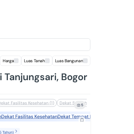
Harga
Luas Tanah
Luas Bangunan
Lokasi
i Tanjungsari, Bogor
ekat Fasilitas Kesehatan (1)
Dekat Sekolah (1)
Dekat Tempat Ibad
5
h
Dekat Fasilitas Kesehatan
Dekat Tempat Ibadah
5 Tahun)