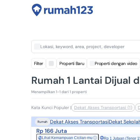
Lokasi, keyword, area, project, developer
Filter
Properti Baru
Properti dengan video
Rumah 1 Lantai Dijual d
Menampilkan 1-1 dari 1 properti
Kata Kunci Populer
|
Dekat Akses Transportasi (1)
D
Dekat Akses Transportasi
Dekat Sekola
Rumah
Rp 166 Juta
Lihat Kemampuan Cicilan-mu
ⓘ
Rp
Rp 1 Jutaan (Tenor 1