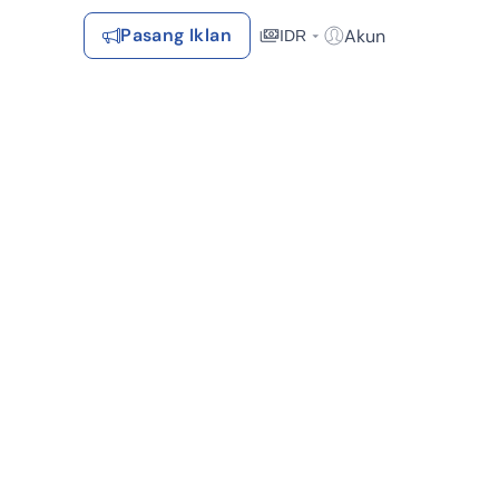
Pasang Iklan
Akun
IDR
Login / Register
Rekomendasi
Tersimpan
Daftar Properti Favorit, Hasil Pencarian, Hasil Simulasi, Artikel
Terakhir Dilihat
Properti yang dilihat sebelumnya
Kontak Rumah123
ah (1)
Syarat &
Hubungi
Kirim
Ketentuan
Rumah123
Feedback
Pengiklan