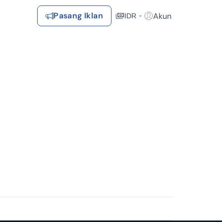
Pasang Iklan
Akun
IDR
Login / Register
Rekomendasi
Tersimpan
Daftar Properti Favorit, Hasil Pencarian, Hasil Simulasi, Artikel
Terakhir Dilihat
Properti yang dilihat sebelumnya
Kontak Rumah123
Syarat &
Hubungi
Kirim
Ketentuan
Rumah123
Feedback
Pengiklan