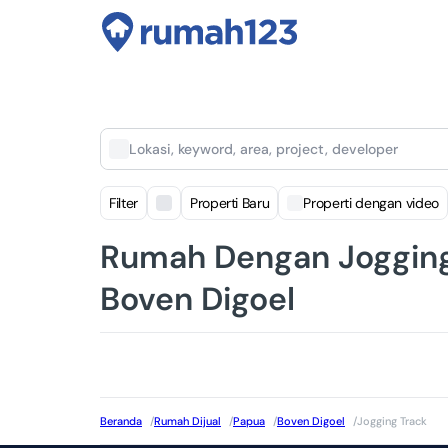
Lokasi, keyword, area, project, developer
Filter
Properti Baru
Properti dengan video
Rumah Dengan Jogging 
Boven Digoel
Beranda
/
Rumah Dijual
/
Papua
/
Boven Digoel
/
Jogging Track