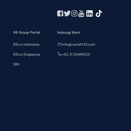
99 Group Portal
Hubungi Kami
99.co Indonesia
info@rumah123.com
99.co Singapura
+62 21 30496123
SRX