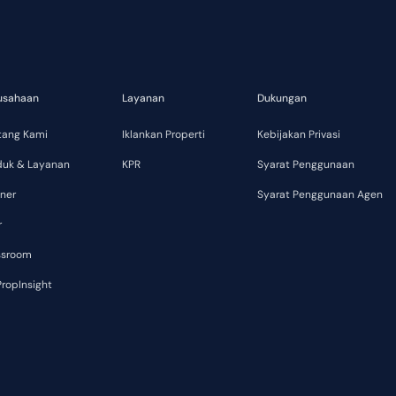
usahaan
Layanan
Dukungan
tang Kami
Iklankan Properti
Kebijakan Privasi
duk & Layanan
KPR
Syarat Penggunaan
ner
Syarat Penggunaan Agen
r
ssroom
ropInsight