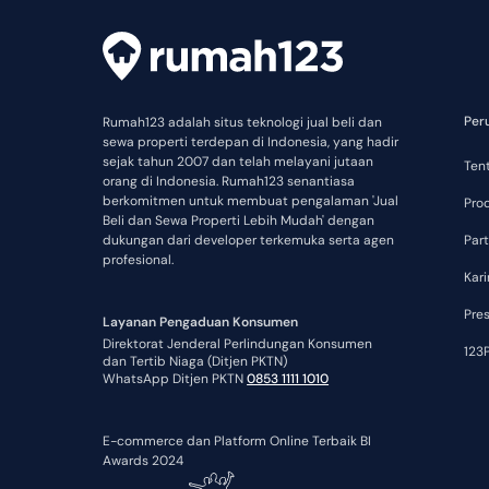
Per
Rumah123 adalah situs teknologi jual beli dan
sewa properti terdepan di Indonesia, yang hadir
sejak tahun 2007 dan telah melayani jutaan
Ten
orang di Indonesia. Rumah123 senantiasa
berkomitmen untuk membuat pengalaman 'Jual
Pro
Beli dan Sewa Properti Lebih Mudah' dengan
dukungan dari developer terkemuka serta agen
Part
profesional.
Kari
Pre
Layanan Pengaduan Konsumen
Direktorat Jenderal Perlindungan Konsumen
123P
dan Tertib Niaga (Ditjen PKTN)
WhatsApp Ditjen PKTN
0853 1111 1010
E-commerce dan Platform Online Terbaik BI
Awards 2024