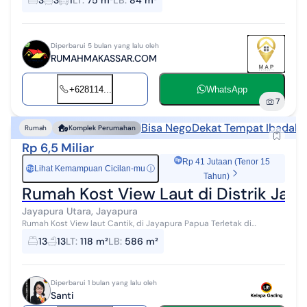
3
3
1
LT
:
75 m²
LB
:
84 m²
dengan pemandangan...
Diperbarui 5 bulan yang lalu oleh
RUMAHMAKASSAR.COM
+628114...
WhatsApp
7
Bisa Nego
Dekat Tempat Ibadah
Rumah
Komplek Perumahan
Rp 6,5 Miliar
Rp 41 Jutaan (Tenor 15
Lihat Kemampuan Cicilan-mu
ⓘ
Rp
Tahun)
Rumah Kost View Laut di Distrik Jay
Jayapura Utara, Jayapura
Rumah Kost View laut Cantik, di Jayapura Papua Terletak di
Lingkungan Yang Aman dan Nyaman, Kawasan strategis dengan
13
13
LT
:
118 m²
LB
:
586 m²
akses mudah. Detail Property ...
Diperbarui 1 bulan yang lalu oleh
Santi