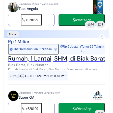
Diperbarui 2 bulan yang lalu oleh
Test Angela
+628199...
WhatsApp
14
1
Rumah
Rp 1 Miliar
Rp 6 Jutaan (Tenor 15 Tahun)
Lihat Kemampuan Cicilan-mu
ⓘ
Rp
Rumah, 1 Lantai, SHM, di Biak Barat B
Biak Barat, Biak Numfor
Rumah 1 lantai di Biak Barat, Biak Numfor. Dijual rumah di wilayah
yang asri. Properti 1 lantai ini berada di lingkungan strategis.
2
1
1 + 1
LT
:
120 m²
LB
:
100 m²
Rinciannya ad...
Diperbarui 1 minggu yang lalu oleh
Super QA
+628199...
WhatsApp