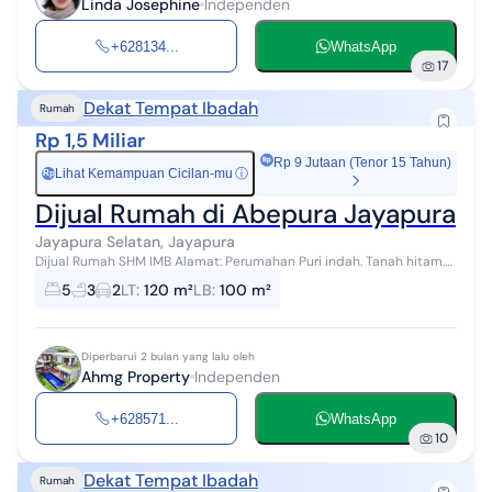
Linda Josephine
Independen
+628134...
WhatsApp
17
Dekat Tempat Ibadah
Rumah
Rp 1,5 Miliar
Rp 9 Jutaan (Tenor 15 Tahun)
Lihat Kemampuan Cicilan-mu
ⓘ
Rp
Dijual Rumah di Abepura Jayapura
Jayapura Selatan, Jayapura
Dijual Rumah SHM IMB Alamat: Perumahan Puri indah. Tanah hitam.
Jayapura. Luas Tanah 10 x 12 Luas Bangunan 10 x 10 Carport Atap
5
3
2
LT
:
120 m²
LB
:
100 m²
terbuka R. Tamu R...
Diperbarui 2 bulan yang lalu oleh
Ahmg Property
Independen
+628571...
WhatsApp
10
Dekat Tempat Ibadah
Rumah