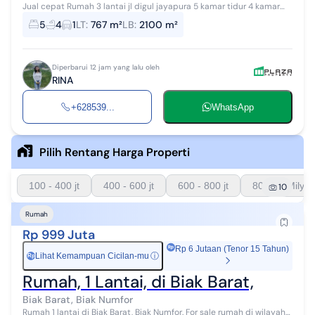
Jual cepat Rumah 3 lantai jl digul jayapura 5 kamar tidur 4 kamar
mandi lokasi strategis ukuran 767 m² harga 8,5M nego info lengkap
5
4
1
LT
:
767 m²
LB
:
2100 m²
wa 0853978007...
Diperbarui 12 jam yang lalu oleh
RINA
+628539...
WhatsApp
Pilih Rentang Harga Properti
100 - 400 jt
400 - 600 jt
600 - 800 jt
800 - 1 Milyar
10
Rumah
Rp 999 Juta
Rp 6 Jutaan (Tenor 15 Tahun)
Lihat Kemampuan Cicilan-mu
ⓘ
Rp
Rumah, 1 Lantai, di Biak Barat,
Biak Barat, Biak Numfor
Rumah 1 lantai di Biak Barat, Biak Numfor. For sale rumah di wilayah