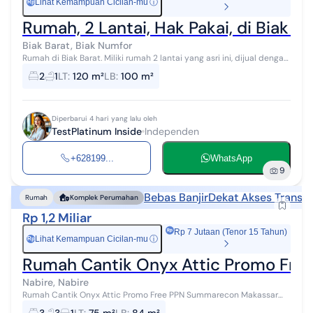
Lihat Kemampuan Cicilan-mu
ⓘ
Rp
Rumah, 2 Lantai, Hak Pakai, di Biak Ba
Biak Barat, Biak Numfor
Rumah di Biak Barat. Miliki rumah 2 lantai yang asri ini, dijual dengan
pemandangan asri yang menambah nilai estetika di lingkungan
2
1
LT
:
120 m²
LB
:
100 m²
hunian. Rumah...
Diperbarui 4 hari yang lalu oleh
TestPlatinum Inside
Independen
+628199...
WhatsApp
9
Bebas Banjir
Dekat Akses Transpo
Rumah
Komplek Perumahan
Rp 1,2 Miliar
Rp 7 Jutaan (Tenor 15 Tahun)
Lihat Kemampuan Cicilan-mu
ⓘ
Rp
Rumah Cantik Onyx Attic Promo Fr
Nabire, Nabire
Rumah Cantik Onyx Attic Promo Free PPN Summarecon Makassar
Rumah 2 lantai di Nabire, Nabire. Dijual rumah di wilayah yang asri