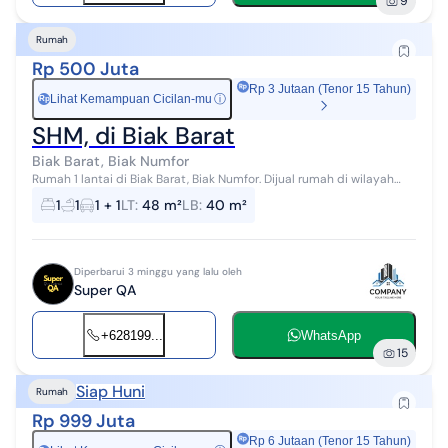
9
Rumah
Rp 500 Juta
Rp 3 Jutaan (Tenor 15 Tahun)
Lihat Kemampuan Cicilan-mu
ⓘ
Rp
SHM, di Biak Barat
Biak Barat, Biak Numfor
Rumah 1 lantai di Biak Barat, Biak Numfor. Dijual rumah di wilayah
yang nyaman. Properti 1 lantai ini berada di lingkungan yang mudah
1
1
1 + 1
LT
:
48 m²
LB
:
40 m²
dijangkau....
Diperbarui 3 minggu yang lalu oleh
Super QA
+628199...
WhatsApp
15
Siap Huni
Rumah
Rp 999 Juta
Rp 6 Jutaan (Tenor 15 Tahun)