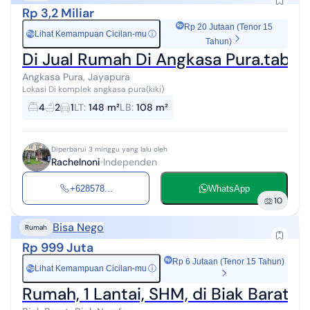
Rp 3,2 Miliar
Rp 20 Jutaan (Tenor 15
Lihat Kemampuan Cicilan-mu
ⓘ
Rp
Tahun)
Di Jual Rumah Di Angkasa Pura.tabin
Angkasa Pura, Jayapura
Lokasi Di komplek angkasa pura(kiki)
4
2
1
LT
:
148 m²
LB
:
108 m²
Diperbarui 3 minggu yang lalu oleh
Rachelnoni
Independen
+628578...
WhatsApp
10
Bisa Nego
Rumah
Rp 999 Juta
Rp 6 Jutaan (Tenor 15 Tahun)
Lihat Kemampuan Cicilan-mu
ⓘ
Rp
Rumah, 1 Lantai, SHM, di Biak Barat,