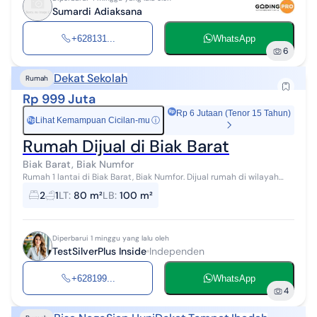
Sumardi Adiaksana
+628131...
WhatsApp
6
Dekat Sekolah
Rumah
Rp 999 Juta
Rp 6 Jutaan (Tenor 15 Tahun)
Lihat Kemampuan Cicilan-mu
ⓘ
Rp
Rumah Dijual di Biak Barat
Biak Barat, Biak Numfor
Rumah 1 lantai di Biak Barat, Biak Numfor. Dijual rumah di wilayah
yang nyaman dengan pemandangan Lokasi di Pusat Kota. Properti 1
2
1
LT
:
80 m²
LB
:
100 m²
lantai ini bera...
Diperbarui 1 minggu yang lalu oleh
TestSilverPlus Inside
Independen
+628199...
WhatsApp
4