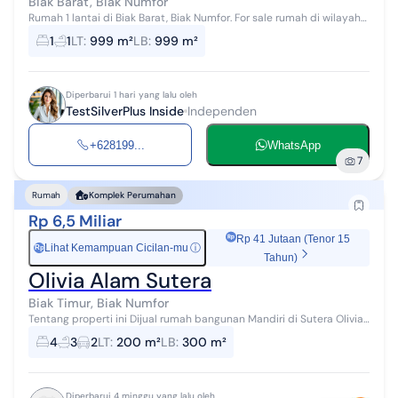
Biak Barat, Biak Numfor
Rumah 1 lantai di Biak Barat, Biak Numfor. For sale rumah di wilayah
yang asri. Properti 1 lantai ini berada di lingkungan yang mudah
1
1
LT
:
999 m²
LB
:
999 m²
dijangkau. ...
Diperbarui 1 hari yang lalu oleh
TestSilverPlus Inside
Independen
+628199...
WhatsApp
7
Rumah
Komplek Perumahan
Rp 6,5 Miliar
Rp 41 Jutaan (Tenor 15
Lihat Kemampuan Cicilan-mu
ⓘ
Rp
Tahun)
Olivia Alam Sutera
Biak Timur, Biak Numfor
Tentang properti ini Dijual rumah bangunan Mandiri di Sutera Olivia
Alam Sutera Dijual rumah Brand New di Cluster Sutera Olivia Alam
4
3
2
LT
:
200 m²
LB
:
300 m²
Sutera. LT 20...
Diperbarui 4 minggu yang lalu oleh