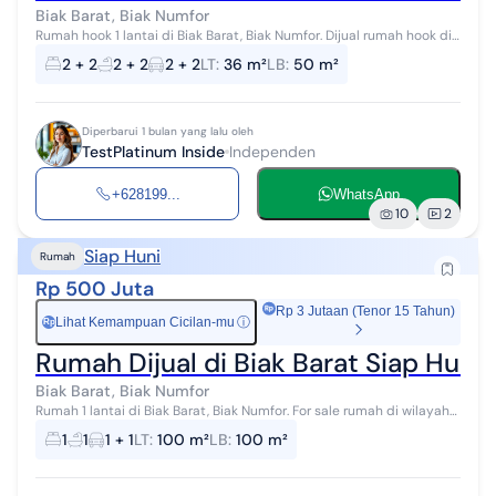
Biak Barat, Biak Numfor
Rumah hook 1 lantai di Biak Barat, Biak Numfor. Dijual rumah hook di
wilayah yang nyaman dengan pemandangan pegunungan. Properti
2 + 2
2 + 2
2 + 2
LT
:
36 m²
LB
:
50 m²
1 lantai bergay...
Diperbarui 1 bulan yang lalu oleh
TestPlatinum Inside
Independen
+628199...
WhatsApp
10
2
Siap Huni
Rumah
Rp 500 Juta
Rp 3 Jutaan (Tenor 15 Tahun)
Lihat Kemampuan Cicilan-mu
ⓘ
Rp
Rumah Dijual di Biak Barat Siap Huni
Biak Barat, Biak Numfor
Rumah 1 lantai di Biak Barat, Biak Numfor. For sale rumah di wilayah
yang tenang. Properti 1 lantai ini berada di lingkungan strategis.
1
1
1 + 1
LT
:
100 m²
LB
:
100 m²
Rincianny...