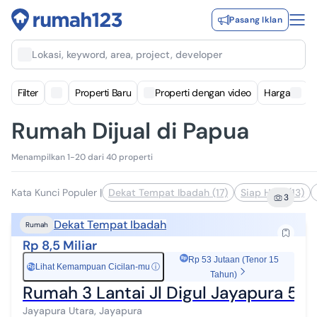
Pasang Iklan
Lokasi, keyword, area, project, developer
Filter
Properti Baru
Properti dengan video
Harga
Rumah Dijual di Papua
Menampilkan 1-20 dari 40 properti
Kata Kunci Populer
|
Dekat Tempat Ibadah (17)
Siap Huni (13)
3
Dekat Tempat Ibadah
Rumah
Rp 8,5 Miliar
Rp 53 Jutaan (Tenor 15
Lihat Kemampuan Cicilan-mu
ⓘ
Rp
Tahun)
Rumah 3 Lantai Jl Digul Jayapura 5 K
Jayapura Utara, Jayapura