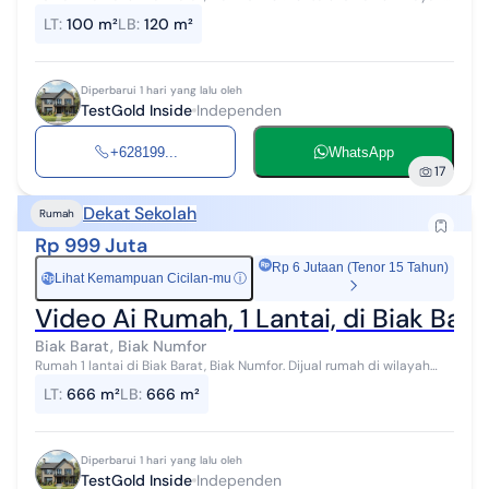
yang nyaman dengan pemandangan Lokasi di Pusat Kota. Properti 1
LT
:
100 m²
LB
:
120 m²
lantai ini be...
Diperbarui 1 hari yang lalu oleh
TestGold Inside
Independen
+628199...
WhatsApp
17
Dekat Sekolah
Rumah
Rp 999 Juta
Rp 6 Jutaan (Tenor 15 Tahun)
Lihat Kemampuan Cicilan-mu
ⓘ
Rp
Video Ai Rumah, 1 Lantai, di Biak Bara
Biak Barat, Biak Numfor
Rumah 1 lantai di Biak Barat, Biak Numfor. Dijual rumah di wilayah
yang asri. Properti 1 lantai ini berada di lingkungan strategis.
LT
:
666 m²
LB
:
666 m²
Spesifikasiny...
Diperbarui 1 hari yang lalu oleh
TestGold Inside
Independen