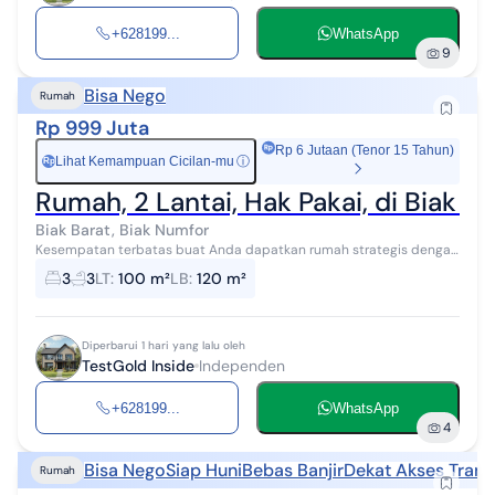
+628199...
WhatsApp
9
Bisa Nego
Rumah
Rp 999 Juta
Rp 6 Jutaan (Tenor 15 Tahun)
Lihat Kemampuan Cicilan-mu
ⓘ
Rp
Rumah, 2 Lantai, Hak Pakai, di Biak Ba
Biak Barat, Biak Numfor
Kesempatan terbatas buat Anda dapatkan rumah strategis dengan
return investasi tinggi di Biak Barat, Biak Numfor. Rumah ini
3
3
LT
:
100 m²
LB
:
120 m²
menawarkan lokasi yang...
Diperbarui 1 hari yang lalu oleh
TestGold Inside
Independen
+628199...
WhatsApp
4
Bisa Nego
Siap Huni
Bebas Banjir
Dekat Akses Trans
Rumah