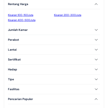
Rentang Harga
Kisaran 100-150Juta
Kisaran 200-300Juta
Kisaran 400-500Juta
Jumlah Kamar
2 Kamar Tidur
3 Kamar Tidur
Perabot
Furnished
Unfurnished
Lantai
Semi Furnished
1 Lantai
2 Lantai
Sertifikat
3 Lantai
SHM
HGB
Hadap
Utara
Selatan
Tipe
Barat
Tipe 36
Tipe 45
Fasilitas
Tipe 70
AC
CCTV
Pencarian Populer
Kolam Renang
Jogging Track
Taman