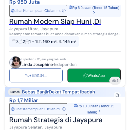
Rp 950 Juta
Rp 6 Jutaan (Tenor 15 Tahun)
Lihat Kemampuan Cicilan-mu
ⓘ
Rp
Rumah Modern Siap Huni ,Di
Jayapura Utara, Jayapura
Kesempatan terbatas buat Anda dapatkan rumah strategis dengan
return investasi tinggi di Jayapura Utara, Jayapura. Rumah ini
3
2
1 + 1
LT
:
160 m²
LB
:
145 m²
menawarkan lokasi yan...
Diperbarui 12 jam yang lalu oleh
Linda Josephine
Independen
+628134...
WhatsApp
5
Bebas Banjir
Dekat Tempat Ibadah
Rumah
Rp 1,7 Miliar
Rp 10 Jutaan (Tenor 15
Lihat Kemampuan Cicilan-mu
ⓘ
Rp
Tahun)
Rumah Strategis di Jayapura
Jayapura Selatan, Jayapura