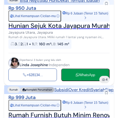
Bisa Nego
Siap Huni
Dekat Tempat Ibadah
Rumah
Rp 950 Juta
Rp 6 Jutaan (Tenor 15 Tahun)
Lihat Kemampuan Cicilan-mu
ⓘ
Rp
Hunian Sejuk Kota Jayapura Murah
Jayapura Utara, Jayapura
Rumah di Jayapura Utara. Miliki rumah 1 lantai yang nyaman ini,
dijual dengan pemandangan asri yang menambah nilai estetika di
3
2
1 + 1
LT
:
160 m²
LB
:
145 m²
lingkungan hunian....
Diperbarui 3 bulan yang lalu oleh
Linda Josephine
Independen
+628134...
WhatsApp
4
Subsidi
Over Kredit
Syariah
Siap H
Rumah
Komplek Perumahan
Rp 999 Juta
Rp 6 Jutaan (Tenor 15 Tahun)
Lihat Kemampuan Cicilan-mu
ⓘ
Rp
Rumah Furnish Butuh Minim Renovasi 