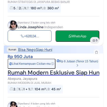
RUMAH STRATEGIS DI JAYAPURA BEBAS BANJIR
5
2
1
LT
:
180 m²
LB
:
360 m²
Diperbarui 2 bulan yang lalu oleh
Linda Josephine
Independen
+628134...
WhatsApp
5
Bisa Nego
Siap Huni
Rumah
Rp 950 Juta
Rp 6 Jutaan (Tenor 15 Tahun)
Lihat Kemampuan Cicilan-mu
ⓘ
Rp
Rumah Modern Esklusive Siap Huni b
Abepura, Jayapura
RUMAH MODERN DI JUAL MURAH
2
1
1 + 1
LT
:
104 m²
LB
:
45 m²
Diperbarui 4 bulan yang lalu oleh