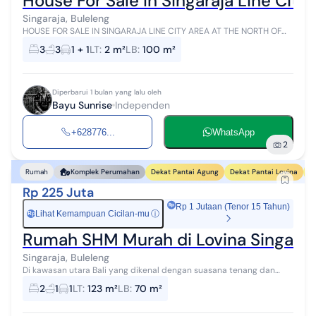
House For Sale In Singaraja Line City
Singaraja, Buleleng
HOUSE FOR SALE IN SINGARAJA LINE CITY AREA AT THE NORTH OF
BALI. Discover a rare opportunity to own a house in Singaraja LC
3
3
1 + 1
LT
:
2 m²
LB
:
100 m²
area, one of the most ...
Diperbarui 1 bulan yang lalu oleh
Bayu Sunrise
Independen
+628776...
WhatsApp
2
Dekat Pantai Agung
Dekat Pantai Lovina
D
Rumah
Komplek Perumahan
Rp 225 Juta
Rp 1 Jutaan (Tenor 15 Tahun)
Lihat Kemampuan Cicilan-mu
ⓘ
Rp
Rumah SHM Murah di Lovina Singaraja
Singaraja, Buleleng
Di kawasan utara Bali yang dikenal dengan suasana tenang dan
perkembangan pariwisata yang terus meningkat, tersedia sebuah
2
1
1
LT
:
123 m²
LB
:
70 m²
rumah dengan harga yang ...