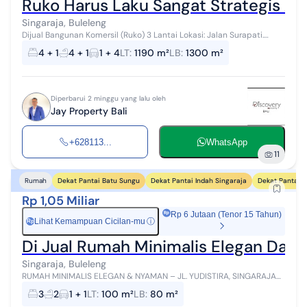
Ruko Harus Laku Sangat Strategis Are
Singaraja, Buleleng
Dijual Bangunan Komersil (Ruko) 3 Lantai Lokasi: Jalan Surapati.
Singaraja, Bali (Lokasi di pinggir Jalan Raya Utama. Lokasi sangat
4 + 1
4 + 1
1 + 4
LT
:
1190 m²
LB
:
1300 m²
strategis dan ...
Diperbarui 2 minggu yang lalu oleh
Jay Property Bali
+628113...
WhatsApp
11
Dekat Pantai Batu Sungu
Dekat Pantai Indah Singaraja
Dekat Pantai 
Rumah
Rp 1,05 Miliar
Rp 6 Jutaan (Tenor 15 Tahun)
Lihat Kemampuan Cicilan-mu
ⓘ
Rp
Di Jual Rumah Minimalis Elegan Dan
Singaraja, Buleleng
RUMAH MINIMALIS ELEGAN & NYAMAN – JL. YUDISTIRA, SINGARAJA
Dijual rumah minimalis dengan desain elegan dan tata ruang
3
2
1 + 1
LT
:
100 m²
LB
:
80 m²
fungsional, cocok untuk hu...