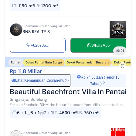
tanah 1100 m2 Luas bangunan 1300 m2 Lantai 3 Kamar tidur 4
LT
:
1150 m²
LB
:
1300 m²
Kamar mandi 4 Kama...
Diperbarui 3 bulan yang lalu oleh
BNS REALTY 3
+628785...
WhatsApp
21
Dekat Pantai Batu Sungu
Dekat Pantai Indah Singaraja
Dekat Pantai 
Rumah
Rp 11,8 Miliar
Rp 74 Jutaan (Tenor 15
Lihat Kemampuan Cicilan-mu
ⓘ
Rp
Tahun)
Beautiful Beachfront Villa In Pantai Ka
Singaraja, Buleleng
For sale Freehold /SHM the beautiful beachfront Villa is located in
North West Bali, Singaraja Bali which is approx. 7 KM west of Seririt.
6 + 1
6 + 1
2 + 1
LT
:
4630 m²
LB
:
750 m²
The vill...
Diperbarui 3 bulan yang lalu oleh