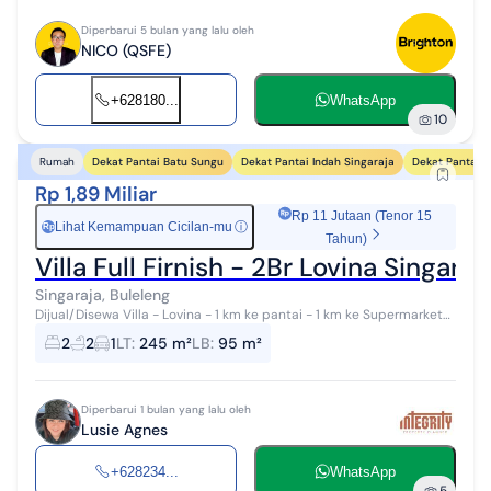
Diperbarui 5 bulan yang lalu oleh
NICO (QSFE)
+628180...
WhatsApp
10
Dekat Pantai Batu Sungu
Dekat Pantai Indah Singaraja
Dekat Pantai 
Rumah
Rp 1,89 Miliar
Rp 11 Jutaan (Tenor 15
Lihat Kemampuan Cicilan-mu
ⓘ
Rp
Tahun)
Villa Full Firnish - 2Br Lovina Singaraja
Singaraja, Buleleng
Dijual/Disewa Villa - Lovina - 1 km ke pantai - 1 km ke Supermarket
Pepito & restoran. Detail: - Luas tanah: 245m2 - Luas bangunan:
2
2
1
LT
:
245 m²
LB
:
95 m²
95m2 - Kamar t...
Diperbarui 1 bulan yang lalu oleh
Lusie Agnes
+628234...
WhatsApp