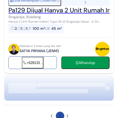
Lihat Kemampuan Cicilan-mu
ⓘ
Rp
Pa129 Dijual Hanya 2 Unit Rumah Inde
Singaraja, Buleleng
Hanya 2 Unit Rumah Indent Type 45 di Singaraja lokasi : Jl. Sri
Amerta Baktiseraga - Singaraja detail : - Luas Tanah 100 m² - Luas
2
1
1
LT
:
100 m²
LB
:
45 m²
Bangunan 45 m...
Diperbarui 2 bulan yang lalu oleh
SATYA PRIYANA (JENM)
+628133...
WhatsApp
1