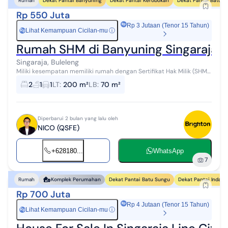
Dekat Pantai Banyuning
Dekat Pantai Kerobokan
Dekat Pantai Batu S
Rumah
Rp 550 Juta
Rp 3 Jutaan (Tenor 15 Tahun)
Lihat Kemampuan Cicilan-mu
ⓘ
Rp
Rumah SHM di Banyuning Singaraja | 
Singaraja, Buleleng
Miliki kesempatan memiliki rumah dengan Sertifikat Hak Milik (SHM)
di kawasan Banyuning, Singaraja - Kabupaten Buleleng, salah satu
2
1
1
LT
:
200 m²
LB
:
70 m²
wilayah yang te...
Diperbarui 2 bulan yang lalu oleh
NICO (QSFE)
+628180...
WhatsApp
7
Dekat Pantai Batu Sungu
Dekat Pantai Indah 
Rumah
Komplek Perumahan
Rp 700 Juta
Rp 4 Jutaan (Tenor 15 Tahun)
Lihat Kemampuan Cicilan-mu
ⓘ
Rp