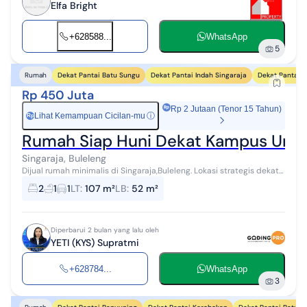
Elfa Bright
+628588...
WhatsApp
5
Dekat Pantai Batu Sungu
Dekat Pantai Indah Singaraja
Dekat Pantai 
Rumah
Rp 450 Juta
Rp 2 Jutaan (Tenor 15 Tahun)
Lihat Kemampuan Cicilan-mu
ⓘ
Rp
Rumah Siap Huni Dekat Kampus Undik
Singaraja, Buleleng
Dijual rumah minimalis di Singaraja,Buleleng. Lokasi strategis dekat
fasilitas umum. - 7 menit dari Kampus Undiksha Singaraja. - 6 menit
2
1
1
LT
:
107 m²
LB
:
52 m²
dari Bali ...
Diperbarui 2 bulan yang lalu oleh
YETI (KYS) Supratmi
+628784...
WhatsApp
3