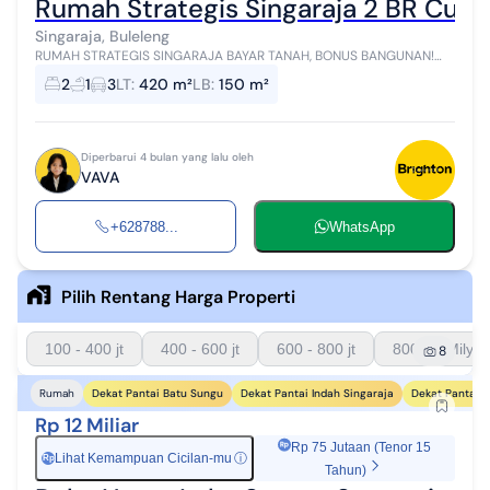
Rumah Strategis Singaraja 2 BR Cuku
Singaraja, Buleleng
RUMAH STRATEGIS SINGARAJA BAYAR TANAH, BONUS BANGUNAN!
Lagi cari properti di lokasi berkembang dengan potensi cuan? Ini
2
1
3
LT
:
420 m²
LB
:
150 m²
jawabannya! Rumah ini bera...
Diperbarui 4 bulan yang lalu oleh
VAVA
+628788...
WhatsApp
Pilih Rentang Harga Properti
100 - 400 jt
400 - 600 jt
600 - 800 jt
800 - 1 Milyar
8
Dekat Pantai Batu Sungu
Dekat Pantai Indah Singaraja
Dekat Pantai 
Rumah
Rp 12 Miliar
Rp 75 Jutaan (Tenor 15
Lihat Kemampuan Cicilan-mu
ⓘ
Rp
Tahun)