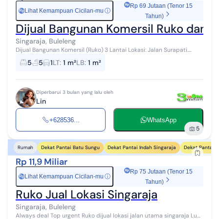
Rp 69 Jutaan (Tenor 15
Lihat Kemampuan Cicilan-mu
ⓘ
Rp
Tahun)
Dijual Bangunan Komersil Ruko dan 
Singaraja, Buleleng
Dijual Bangunan Komersil (Ruko) 3 Lantai Lokasi: Jalan Surapati.
Singaraja, Bali (Lokasi di pinggir Jalan Raya Utama. Lokasi sangat
5
5
1
LT
:
1 m²
LB
:
1 m²
strategis dan ...
Diperbarui 3 bulan yang lalu oleh
Lin
+628536...
WhatsApp
5
Dekat Pantai Batu Sungu
Dekat Pantai Indah Singaraja
Dekat Pantai 
Rumah
Rp 11,9 Miliar
Rp 75 Jutaan (Tenor 15
Lihat Kemampuan Cicilan-mu
ⓘ
Rp
Tahun)
Ruko Jual Lokasi Singaraja
Singaraja, Buleleng
Always deal Top urgent Ruko dijual lokasi jalan utama singaraja Luas