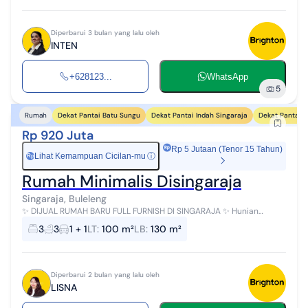
Diperbarui 3 bulan yang lalu oleh
INTEN
+628123...
WhatsApp
5
Dekat Pantai Batu Sungu
Dekat Pantai Indah Singaraja
Dekat Pantai 
Rumah
Rp 920 Juta
Rp 5 Jutaan (Tenor 15 Tahun)
Lihat Kemampuan Cicilan-mu
ⓘ
Rp
Rumah Minimalis Disingaraja
Singaraja, Buleleng
✨ DIJUAL RUMAH BARU FULL FURNISH DI SINGARAJA ✨ Hunian
nyaman dengan desain modern, siap langsung ditempati tanpa
3
3
1 + 1
LT
:
100 m²
LB
:
130 m²
perlu beli furniture lagi :h...
Diperbarui 2 bulan yang lalu oleh
LISNA