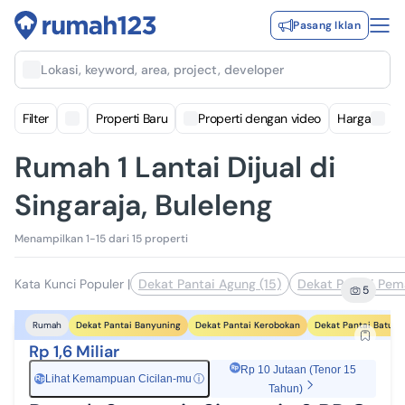
Pasang Iklan
Lokasi, keyword, area, project, developer
Filter
Properti Baru
Properti dengan video
Harga
Rumah 1 Lantai Dijual di
Singaraja, Buleleng
Menampilkan 1-15 dari 15 properti
Kata Kunci Populer
|
Dekat Pantai Agung (15)
Dekat Pantai Pema
5
Dekat Pantai Banyuning
Dekat Pantai Kerobokan
Dekat Pantai Batu S
Rumah
Rp 1,6 Miliar
Rp 10 Jutaan (Tenor 15
Lihat Kemampuan Cicilan-mu
ⓘ
Rp
Tahun)