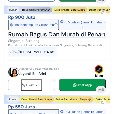
5
Dekat Pantai Batu Sungu
Dekat Pantai Banyu
Rumah
Komplek Perumahan
Rp 900 Juta
Rp 5 Jutaan (Tenor 15 Tahun)
Lihat Kemampuan Cicilan-mu
ⓘ
Rp
Rumah Bagus Dan Murah di Penarukan
Singaraja, Buleleng
Rumah cantik ini berada Penarukan, Singaraja, Buleleng. Berada di
pusat Kota Singaraja, sederetan dengan RSUD Kabupaten Buleleng.
2
1
LT
:
150 m²
LB
:
64 m²
Dikelilingi oleh ...
Diperbarui 2 bulan yang lalu oleh
Jayanti Eni Arini
+628165...
WhatsApp
8
Dekat Pantai Batu Sungu
Dekat Pantai Indah Singaraja
Dekat Pantai 
Rumah
Rp 550 Juta
Rp 3 Jutaan (Tenor 15 Tahun)