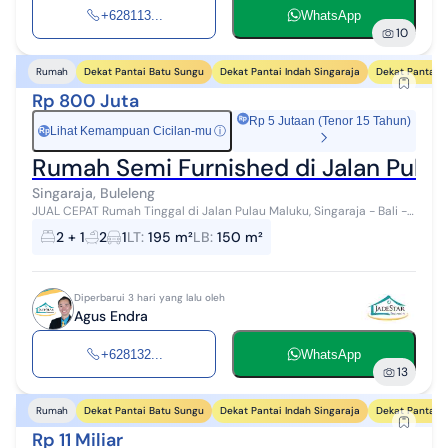
+628113...
WhatsApp
10
Dekat Pantai Batu Sungu
Dekat Pantai Indah Singaraja
Dekat Pantai 
Rumah
Rp 800 Juta
Rp 5 Jutaan (Tenor 15 Tahun)
Lihat Kemampuan Cicilan-mu
ⓘ
Rp
Rumah Semi Furnished di Jalan Pulau 
Singaraja, Buleleng
JUAL CEPAT Rumah Tinggal di Jalan Pulau Maluku, Singaraja - Bali -
Lokasi strategis di daerah pusat kota Singaraja - Dekat pasar, hotel,
2 + 1
2
1
LT
:
195 m²
LB
:
150 m²
dan Pelab...
Diperbarui 3 hari yang lalu oleh
Agus Endra
+628132...
WhatsApp
13
Dekat Pantai Batu Sungu
Dekat Pantai Indah Singaraja
Dekat Pantai 
Rumah
Rp 11 Miliar