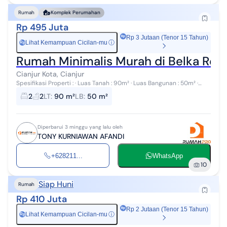
Rumah
Komplek Perumahan
Rp 495 Juta
Rp 3 Jutaan (Tenor 15 Tahun)
Lihat Kemampuan Cicilan-mu
ⓘ
Rp
Rumah Minimalis Murah di Belka Resi
Cianjur Kota, Cianjur
Spesifikasi Properti : · Luas Tanah : 90m² · Luas Bangunan : 50m² ·
Hadap : Utara · Kamar Tidur : 2 · Kamar Mandi : 2 · Ruang Tamu : 1 ·...
2
2
LT
:
90 m²
LB
:
50 m²
Diperbarui 3 minggu yang lalu oleh
TONY KURNIAWAN AFANDI
+628211...
WhatsApp
10
Siap Huni
Rumah
Rp 410 Juta
Rp 2 Jutaan (Tenor 15 Tahun)
Lihat Kemampuan Cicilan-mu
ⓘ
Rp