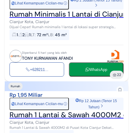
Rp 2 Jutaan (Tenor 15 Tahun)
Lihat Kemampuan Cicilan-mu
ⓘ
Rp
Rumah Minimalis 1 Lantai di Cianjur 
Cianjur Kota, Cianjur
Dijual Cepat! Rumah minimalis 1 lantai di lokasi super strategis
kawasan Sukamanah, Karangtengah, Cianjur. Sangat cocok untuk
1
2
1
LT
:
72 m²
LB
:
45 m²
pasangan muda, keluar...
Diperbarui 5 hari yang lalu oleh
TONY KURNIAWAN AFANDI
+628211...
WhatsApp
22
Rumah
Rp 1,95 Miliar
Rp 12 Jutaan (Tenor 15
Lihat Kemampuan Cicilan-mu
ⓘ
Rp
Tahun)
Rumah 1 Lantai & Sawah 4000M2 di Pu
Cianjur Kota, Cianjur
Rumah 1 Lantai & Sawah 4000M2 di Pusat Kota Cianjur Dekat
Citimall Terdapat 2 Aset properti berdampingan: Rumah & Sawah