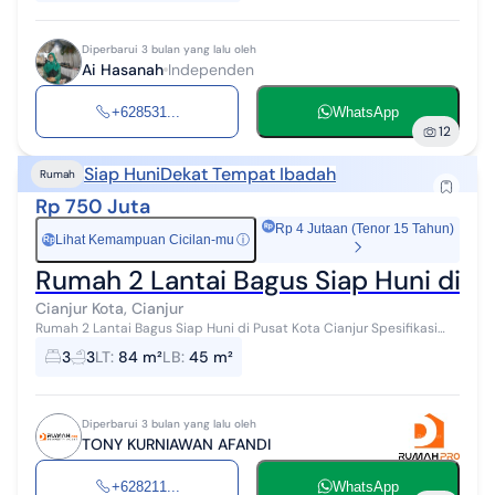
Diperbarui 3 bulan yang lalu oleh
Ai Hasanah
Independen
+628531...
WhatsApp
12
Siap Huni
Dekat Tempat Ibadah
Rumah
Rp 750 Juta
Rp 4 Jutaan (Tenor 15 Tahun)
Lihat Kemampuan Cicilan-mu
ⓘ
Rp
Rumah 2 Lantai Bagus Siap Huni di Pu
Cianjur Kota, Cianjur
Rumah 2 Lantai Bagus Siap Huni di Pusat Kota Cianjur Spesifikasi
Properti : Luas Tanah : 72 m2 Luas Bangunan : 45 m2 Kamar Tidur : 3
3
3
LT
:
84 m²
LB
:
45 m²
Kamar Mandi :...
Diperbarui 3 bulan yang lalu oleh
TONY KURNIAWAN AFANDI
+628211...
WhatsApp