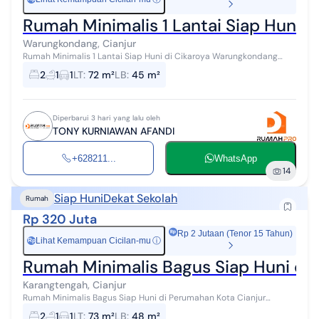
Rumah Minimalis 1 Lantai Siap Huni 
Warungkondang, Cianjur
Rumah Minimalis 1 Lantai Siap Huni di Cikaroya Warungkondang
Luas tanah : 72 m2 Luas bangunan : 45 m2 Tahun dibangun : 2024
2
1
1
LT
:
72 m²
LB
:
45 m²
Lebar muka : 6 Hadap :...
Diperbarui 3 hari yang lalu oleh
TONY KURNIAWAN AFANDI
+628211...
WhatsApp
14
Siap Huni
Dekat Sekolah
Rumah
Rp 320 Juta
Rp 2 Jutaan (Tenor 15 Tahun)
Lihat Kemampuan Cicilan-mu
ⓘ
Rp
Rumah Minimalis Bagus Siap Huni di 
Karangtengah, Cianjur
Rumah Minimalis Bagus Siap Huni di Perumahan Kota Cianjur
Spesifikasi Properti : · Luas Tanah : 73 m2 · Luas Bangunan : 48 m2 ·
2
1
1
LT
:
73 m²
LB
:
48 m²