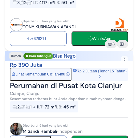
3
2
1
LT
:
4117 m²
LB
:
50 m²
dengan spesifikasi Rumah:...
Diperbarui 5 hari yang lalu oleh
TONY KURNIAWAN AFANDI
+628211...
WhatsApp
8
1
Bisa Nego
Rumah
Baru Dibangun
Rp 390 Juta
Rp 2 Jutaan (Tenor 15 Tahun)
Lihat Kemampuan Cicilan-mu
ⓘ
Rp
Perumahan di Pusat Kota Cianjur
Cianjur, Cianjur
Kesempatan terbatas buat Anda dapatkan rumah nyaman dengan
return investasi tinggi di Cianjur, Cianjur. Rumah ini menawarkan
2
1
1 + 1
LT
:
72 m²
LB
:
45 m²
kelengkapan fasilitas...
Diperbarui 5 hari yang lalu oleh
M Sandi Hambali
Independen