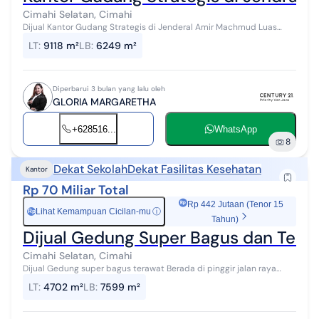
Cimahi Selatan, Cimahi
Dijual Kantor Gudang Strategis di Jenderal Amir Machmud Luas
Tanah 9118 Luas Bangunan 6249 Lebar Muka 40 meter Kamar Tidur
LT
:
9118 m²
LB
:
6249 m²
8 SHM Harga 98M Nego! ...
Diperbarui 3 bulan yang lalu oleh
GLORIA MARGARETHA
+628516...
WhatsApp
8
Dekat Sekolah
Dekat Fasilitas Kesehatan
Kantor
Rp 70 Miliar Total
Rp 442 Jutaan (Tenor 15
Lihat Kemampuan Cicilan-mu
ⓘ
Rp
Tahun)
Dijual Gedung Super Bagus dan Teraw
Cimahi Selatan, Cimahi
Dijual Gedung super bagus terawat Berada di pinggir jalan raya
Cimindi, Cimahi. Dekat beberapa fasilitas umum, rumah sakit,
LT
:
4702 m²
LB
:
7599 m²
sekolah dan supermar...