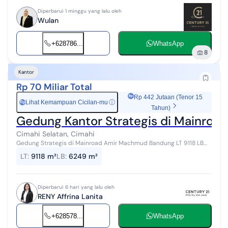
Diperbarui 1 minggu yang lalu oleh
Wulan
+628786...
WhatsApp
8
Kantor
Rp 70 Miliar Total
Rp 442 Jutaan (Tenor 15
Lihat Kemampuan Cicilan-mu
ⓘ
Rp
Tahun)
Gedung Kantor Strategis di Mainro
Cimahi Selatan, Cimahi
Gedung Strategis di Mainroad Amir Machmud Bandung LT 9118 LB
6249 LM 40 m Kt 8 SHM #267435
LT
:
9118 m²
LB
:
6249 m²
Diperbarui 6 hari yang lalu oleh
RENY Affrina Lanita
+628578...
WhatsApp