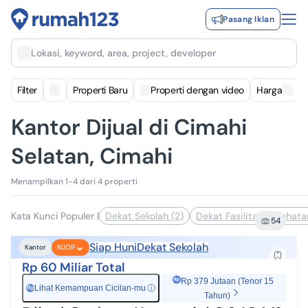
Pasang Iklan
Lokasi, keyword, area, project, developer
Filter
Properti Baru
Properti dengan video
Harga
Kantor Dijual di Cimahi
Selatan, Cimahi
Menampilkan 1-4 dari 4 properti
Kata Kunci Populer
|
Dekat Sekolah (2)
Dekat Fasilitas Kesehatan
54
Siap Huni
Dekat Sekolah
Kantor
NJOP
Rp 60 Miliar Total
Rp 379 Jutaan (Tenor 15
Lihat Kemampuan Cicilan-mu
ⓘ
Rp
Tahun)