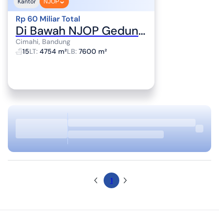
Kantor
NJOP
Rp 60 Miliar Total
Di Bawah NJOP Gedung Mewah Cimahi Lantai Marmer, Ada Lift
Cimahi, Bandung
15
LT
:
4754 m²
LB
:
7600 m²
1