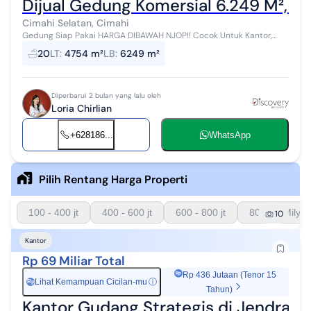
Dijual Gedung Komersial 6.249 M², H
Cimahi Selatan, Cimahi
Gedung Siap Pakai HARGA DIBAWAH NJOP!! Cocok Untuk Kantor,
Showroom di Cibereum Cimahi TANAH Luas Tanah : 4.754 m2 Luas
20
LT
:
4754 m²
LB
:
6249 m²
Persil: : 4.364 m2 BCR : 4...
Diperbarui 2 bulan yang lalu oleh
Loria Chirlian
+628186...
WhatsApp
Pilih Rentang Harga Properti
100 - 400 jt
400 - 600 jt
600 - 800 jt
800 - 1 Milyar
10
Kantor
Rp 69 Miliar Total
Rp 436 Jutaan (Tenor 15
Lihat Kemampuan Cicilan-mu
ⓘ
Rp
Tahun)
Kantor Gudang Strategis di Jendral