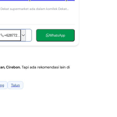
+628772...
WhatsApp
tan, Cirebon
.
Tapi ada rekomendasi lain di
ng
Talun