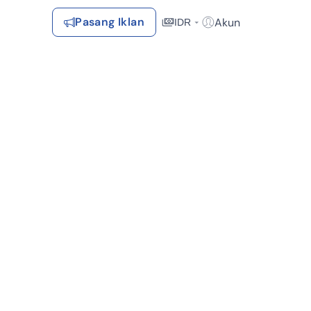
Pasang Iklan
Akun
IDR
Login / Register
Rekomendasi
Tersimpan
Daftar Properti Favorit, Hasil Pencarian, Hasil Simulasi, Artikel
Terakhir Dilihat
Properti yang dilihat sebelumnya
Kontak Rumah123
Syarat &
Hubungi
Kirim
Ketentuan
Rumah123
Feedback
Pengiklan