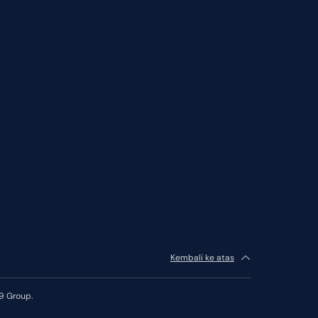
Kembali ke atas
9 Group.