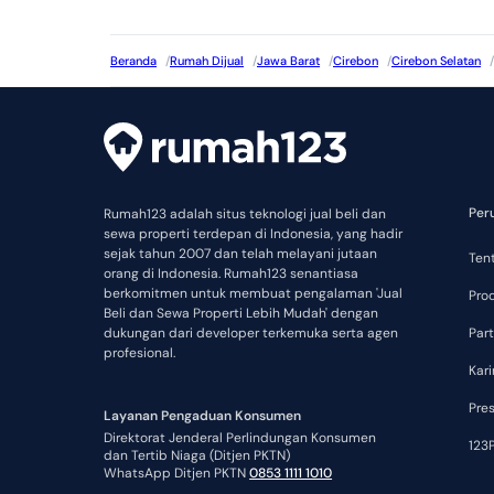
Beranda
/
Rumah Dijual
/
Jawa Barat
/
Cirebon
/
Cirebon Selatan
/
Per
Rumah123 adalah situs teknologi jual beli dan
sewa properti terdepan di Indonesia, yang hadir
sejak tahun 2007 dan telah melayani jutaan
Ten
orang di Indonesia. Rumah123 senantiasa
berkomitmen untuk membuat pengalaman 'Jual
Pro
Beli dan Sewa Properti Lebih Mudah' dengan
dukungan dari developer terkemuka serta agen
Part
profesional.
Kari
Pre
Layanan Pengaduan Konsumen
Direktorat Jenderal Perlindungan Konsumen
123P
dan Tertib Niaga (Ditjen PKTN)
WhatsApp Ditjen PKTN
0853 1111 1010