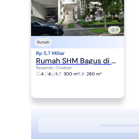
3
Rumah
Rp 5,7 Miliar
Rumah SHM Bagus di Oasis Cluster, Jl. Grage Utama, Pegambiran, Lemahwungkuk, Kota Cirebon, Jawa Barat, Indonesia, 45113, Kesambi
Kesambi, Cirebon
4
4
1
LT
:
300 m²
LB
:
280 m²