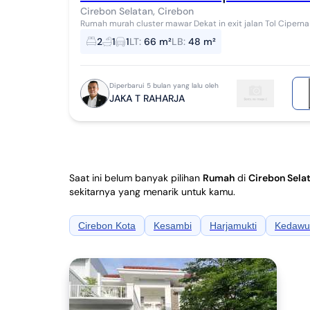
Cirebon Selatan, Cirebon
Rumah murah cluster mawar Dekat in exit jalan Tol Ciperna Dekat supermarket ada dalam komllek Dekat
dengan kampus BAHANA BAHARi Dekat deng...
2
1
1
LT
:
66 m²
LB
:
48 m²
Diperbarui 5 bulan yang lalu oleh
JAKA T RAHARJA
Saat ini belum banyak pilihan
Rumah
di
Cirebon Sela
sekitarnya yang menarik untuk kamu.
Cirebon Kota
Kesambi
Harjamukti
Kedawu