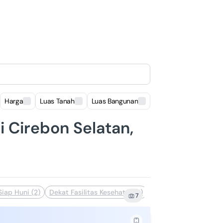
Harga
Luas Tanah
Luas Bangunan
Lokasi
i Cirebon Selatan,
Siap Huni (2)
Dekat Fasilitas Kesehatan (1)
Dekat Sekolah (1)
7