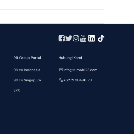
99 Group Portal
Hubungi Kami
99.co Indonesia
info@rumah123.com
99.co Singapura
+62 21 30496123
SRX