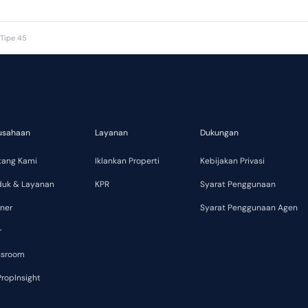
Tipe 45
usahaan
Layanan
Dukungan
tang Kami
Iklankan Properti
Kebijakan Privasi
duk & Layanan
KPR
Syarat Penggunaan
ner
Syarat Penggunaan Agen
r
ssroom
ropInsight