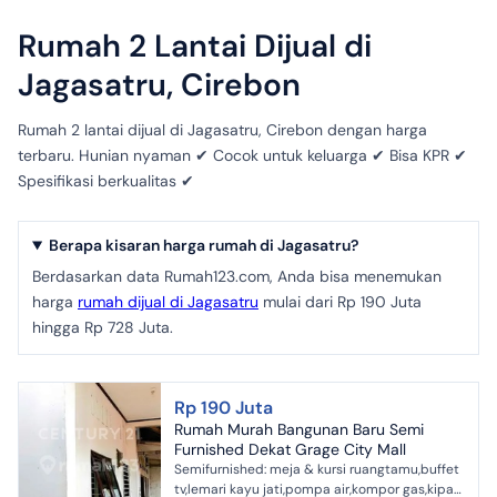
Rumah 2 Lantai Dijual di
Jagasatru, Cirebon
Rumah 2 lantai dijual di Jagasatru, Cirebon dengan harga
terbaru. Hunian nyaman ✔ Cocok untuk keluarga ✔ Bisa KPR ✔
Spesifikasi berkualitas ✔
Berapa kisaran harga rumah di Jagasatru?
Berdasarkan data Rumah123.com, Anda bisa menemukan
harga
rumah dijual di Jagasatru
mulai dari Rp 190 Juta
hingga Rp 728 Juta.
Rp 190 Juta
Rumah Murah Bangunan Baru Semi
Furnished Dekat Grage City Mall
Semifurnished: meja & kursi ruangtamu,buffet
tv,lemari kayu jati,pompa air,kompor gas,kipar